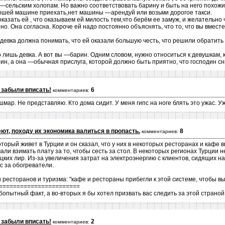
м —сельским холопам. Но важно соответствовать барину и быть на него похожи
ошей машине приехать,нет машины —арендуй или возьми дорогое такси.
казать ей , что оказываем ей милость тем,что берём ее замуж, и желательно 
о. Она согласна. Короче ей надо постоянно объяснять, что то, что вы вместе
вка должна понимать, что ей оказали большую честь, что решили обратить н
лишь девка. А вот вы —барин. Одним словом, нужно относиться к девушкам, как
ин, а она —обычная прислуга, которой должно быть приятно, что господин сн
 забыли вписать!
6
комментариев:
мар. Не представляю. Кто дома сидит. У меня гипс на ноге блять это ужас. У
еют, походу их экономика валиться в пропасть.
8
комментариев:
оторый живет в Турции и он сказал, что у них в некоторых ресторанах и кафе
али взимать плату за то, чтобы сесть за стол. В некоторых регионах Турции 
цких лир. Из-за увеличения затрат на электроэнергию с клиентов, сидящих на
ас за обогреватели.
ресторанов и туризма: "кафе и рестораны прибегли к этой системе, чтобы вы
=======================
опытный факт, а во-вторых я бы хотел призвать вас следить за этой страной 
 забыли вписать!
2
комментариев: