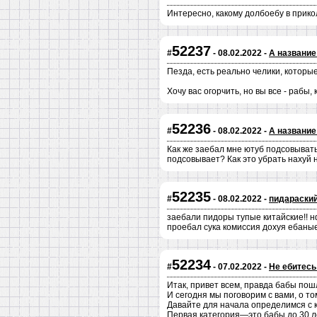
Интересно, какому долбоебу в прико
52237
#
- 08.02.2022 -
А название
Пезда, есть реально челики, которы
Хочу вас огорчить, но вы все - рабы,
52236
#
- 08.02.2022 -
А название
Как же заебал мне ютуб подсовывать 
подсовывает? Как это убрать нахуй 
52235
#
- 08.02.2022 -
пидараский
заебали пидоры тупые китайские!! нф
проебал сука комиссия дохуя ебаные 
52234
#
- 07.02.2022 -
Не ебитесь
Итак, привет всем, правда бабы пош
И сегодня мы поговорим с вами, о то
Давайте для начала определимся с ка
Первая категория—это бабы до 30 ле