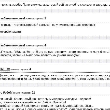
л дизить заебы. Прям вижу чела, который сейчас злобно хихикает и злорадств
 забыли вписать!
1
комментариев:
е считают, что есть мировой замысел по уничтожению вас, людишек.
 которые платят
 забыли вписать!
4
комментариев:
Пучкова-Гоблина, блять. Я его не смотрю нихуя, я его терпеть не могу, блять.
навсегда, чтобы не было этой блевотины у меня никогда?
 NFT!!!
3
комментариев:
т везде это тупо продажа воздуха. не потрогать нихуя и продать сложно я в 
баблосборники блядь!!! баблосборники китайские блять сука американские пид
 с бабой!
11
комментариев:
ли нахуй , бегом нахуй, но , остальным здравым людям —здраве!
м, почему же нельзя ебаться с бабой. Поехали!
кой категорией баб, нельзя спать ни под каким предлогом. Итак....
т. Те ещё шкуры. Почему нельзя с ними спать? Во-первых потому что они мог