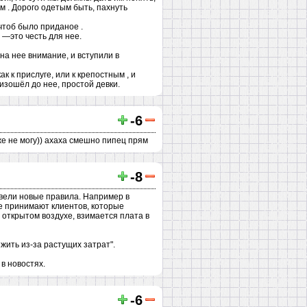
м . Дорого одетым быть, пахнуть
чтоб было приданое .
 —это честь для нее.
а нее внимание, и вступили в
 к прислуге, или к крепостным , и
изошёл до нее, простой девки.
-6
же не могу)) ахаха смешно пипец прям
-8
 ввели новые правила. Например в
не принимают клиентов, которые
 открытом воздухе, взимается плата в
жить из-за растущих затрат".
в новостях.
-6