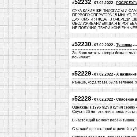
52232
#
- 07.02.2022 -
ГОСУСЛУГ
СУКА КАКИЕ ЖЕ ПИДОРАСЫ И САМО
ПЕРВОГО ОПЕРАТОРА 15 МИНУТ, 
ДРУГОМУ И Я ЖДАЛ В ОЧЕРЕДИ Е
ОБСЛУЖИВАНИЕ!!!! ДА Я В РОТ Е
НЕ ПОЛУЧИЛ, ТВАРИ КОНЧЕННЫЕ!!!!!!!!!!! 
52230
#
- 07.02.2022 -
Тупарям
ко
Заебало читать высеры безмозглых 
понимают.
52229
#
- 07.02.2022 -
А название
Раньше, когда трава была зеленее, 
52228
#
- 07.02.2022 -
Спасение 
Однажды в 1996 году я купил серию 
Спустя 26 лет эти книги попались мн
В настоящий момент перечитываю.
С каждой прочитанной строчкой я уб