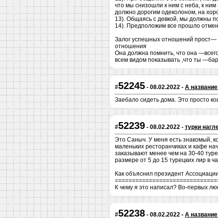
что мы снизошли к ним с неба, к ни
должно дорогим одеколоном, на хор
13). Общаясь с девкой, мы должны по
14). Предположим все прошло отменн
Залог успешных отношений прост— де
отношения
Она должна помнить, что она —всего 
всем видом показывать ,что ты —бар
52245
#
- 08.02.2022 -
А название
Заебало сидеть дома. Это просто кош
52239
#
- 08.02.2022 -
турки нагл
Это Саныч. У меня есть знакомый, к
маленьких ресторанчиках и кафе нач
заказывают менее чем на 30-40 туре
размере от 5 до 15 турецких лир в ч
Как объяснил президент Ассоциации 
==============================
К чему я это написал? Во-первых люб
52238
#
- 08.02.2022 -
А название