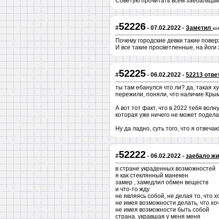
Советую прочитать всем заебальцам 
52226
#
- 07.02.2022 -
Заметил
ко
Почему городские девки такие повер
И все такие просветленные, на йоги 
52225
#
- 06.02.2022 -
52213 отве
ты там ебанулся что ли? да, такая х
пережили, поняли, что наличие Крыма
А вот тот факт, что в 2022 тебя вол
которая уже ничего не может подела
Ну да ладно, суть того, что я отвеча
52222
#
- 06.02.2022 -
заебало жи
в стране украденных возможностей
я как стеклянный манекен
замер , замедлил обмен веществ
и что-то жду
не являясь собой, не делая то, что 
не имея возможности делать, что хо
не имея возможности быть собой
страна, укравшая у меня меня