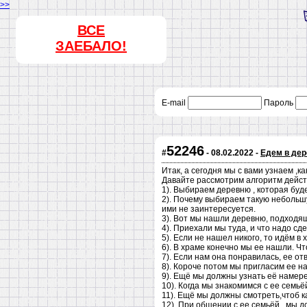
>>
ВСЕ
ЗАЕБАЛО!
E-mail
Пароль
52246
#
- 08.02.2022 -
Едем в дер
Итак, а сегодня мы с вами узнаем ,к
Давайте рассмотрим алгоритм действи
1). Выбираем деревню , которая буд
2). Почему выбираем такую небольшу
ими не заинтересуется.
3). Вот мы нашли деревню, подходящу
4). Приехали мы туда, и что надо сд
5). Если не нашел никого, то идём в
6). В храме конечно мы ее нашли. Ч
7). Если нам она понравилась, ее от
8). Короче потом мы пригласим ее н
9). Ещё мы должны узнать её намер
10). Когда мы знакомимся с ее семь
11). Ещё мы должны смотреть,чтоб ка
12). При общении с ее семьёй , мы д