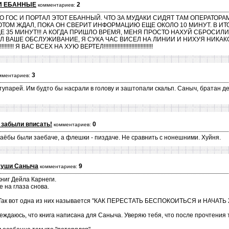
И ЕБАННЫЕ
2
комментариев:
 ГОС И ПОРТАЛ ЭТОТ ЕБАННЫЙ. ЧТО ЗА МУДАКИ СИДЯТ ТАМ ОПЕРАТОРАМ
ПОТОМ ЖДАЛ, ПОКА ОН СВЕРИТ ИНФОРМАЦИЮ ЕЩЕ ОКОЛО 10 МИНУТ. В И
ЩЕ 35 МИНУТ!!! А КОГДА ПРИШЛО ВРЕМЯ, МЕНЯ ПРОСТО НАХУЙ СБРОСИ
БАЛ ВАШЕ ОБСЛУЖИВАНИЕ, Я СУКА ЧАС ВИСЕЛ НА ЛИНИИ И НИХУЯ НИКА
Я ВАС ВСЕХ НА ХУЮ ВЕРТЕЛ!!!!!!!!!!!!!!!!!!!!!!!!!!!!!!!!
3
мментариев:
тупарей. Им будто бы насрали в голову и заштопали скальп. Саныч, братан 
 забыли вписать!
0
комментариев:
заёбы были заебаче, а флешки - пиздаче. Не сравнить с нонешними. Хуйня.
души Саныча
9
комментариев:
книг Дейла Карнеги.
е на глаза снова.
 Так вот одна из них называется "КАК ПЕРЕСТАТЬ БЕСПОКОИТЬСЯ и НАЧАТЬ
еждаюсь, что книга написана для Саныча. Уверяю тебя, что после прочтения 