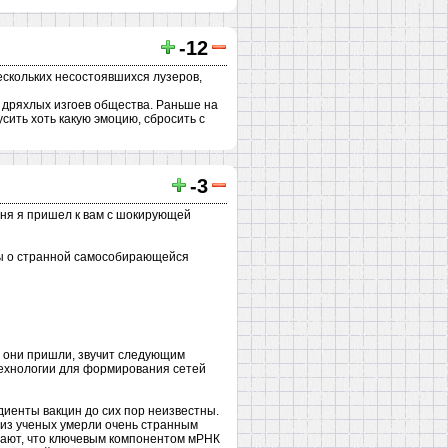
-12
нескольких несостоявшихся лузеров,
и дряхлых изгоев общества. Раньше на
сить хоть какую эмоцию, сбросить с
-3
дня я пришел к вам с шокирующей
ды о странной самособирающейся
у они пришли, звучит следующим
технологии для формирования сетей
иенты вакцин до сих пор неизвестны.
 из ученых умерли очень странным
вают, что ключевым компонентом мРНК