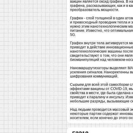
вакцин является оксид графена. В 
графена, рассказывающих, как и в к
преобразователь мощности.
Графен - слой толщиной в один ато
и превосходный проводник тепла и э
нужно этим нанотехнологическим ма
питание. Известно, что оптимальная
5G.
Графен внутри тела активируется м
приводит в действие инновационные
нанотехнологические машины после 
свидетельствуют о том, что они яв
биоманипуляций над человеком-нос
Наномаршрутизаторы выделяют MAC-
усиления сигналов. Наноректенны вы
шифрования коммуникаций.
Сырьем для всей этой самосборки с
эффектами вакцины от COVID-19, мы 
свойства в месте, где была сделана
приводит к параличу и инсульту. Из
небольшие разряды, вызывающие с
Над людьми проводится массовый эк
некоторые партии содержат инновац
носителем, если конечно до этого он