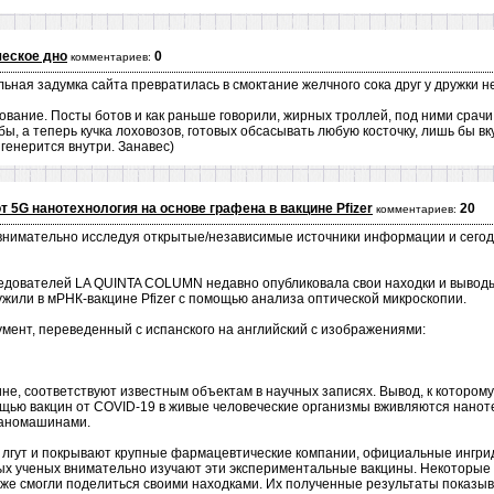
еское дно
0
комментариев:
льная задумка сайта превратилась в смоктание желчного сока друг у дружки 
рование. Посты ботов и как раньше говорили, жирных троллей, под ними срач
, а теперь кучка лоховозов, готовых обсасывать любую косточку, лишь бы вку
я генерится внутри. Занавес)
т 5G нанотехнология на основе графена в вакцине Pfizer
20
комментариев:
 внимательно исследуя открытые/независимые источники информации и сего
ледователей LA QUINTA COLUMN недавно опубликовала свои находки и выво
жили в мРНК-вакцине Pfizer с помощью анализа оптической микроскопии.
ент, переведенный с испанского на английский с изображениями:
не, соответствуют известным объектам в научных записях. Вывод, к котором
ощью вакцин от COVID-19 в живые человеческие организмы вживляются нано
наномашинами.
а лгут и покрывают крупные фармацевтические компании, официальные ингрид
ых ученых внимательно изучают эти экспериментальные вакцины. Некоторые
е же смогли поделиться своими находками. Их полученные результаты показы