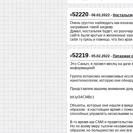
52220
#
- 06.02.2022 -
Ностальгич
Очень грустно наблюдать как изнача
засравших такой шедевр.
Думал, ностальгия будет, но разоча
сайте были крутые и жизненные заебы
себя ту грязь и говнецо, что без кра
52219
#
- 05.02.2022 -
Питаемая о
Это Саныч, я провел месяц на даче
информацией!
Группа испанских независимых исс
нанотехнологии, которую они обнару
Представляю вашему вниманию докум
bit.ly/34CMBc1
Объекты, которые они нашли в вакци
образом - в настоящее время с пом
способных управлять несколькими 
В то время как СМИ и правительств
Но по всему миру тысячи независим
образом, но большинство из них вс