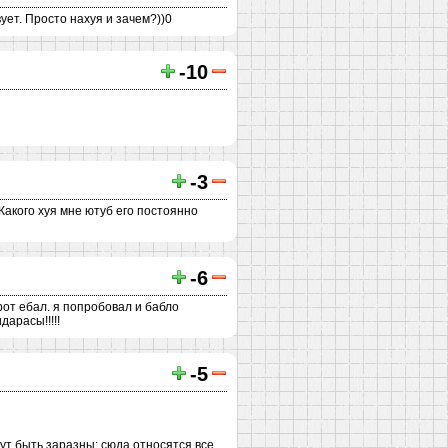
ует. Просто нахуя и зачем?))0
-10
-3
 Какого хуя мне ютуб его постоянно
-6
рот ебал. я попробовал и бабло
арасы!!!!!
-5
ут быть заразны: сюда относятся все