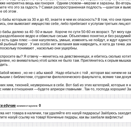
кже неприятна вещь как гонорея . Одним словом—мерзки и заразны. Во-вторых 
аете что это за гадость ? Самая распространенная подлость —шантаж и вымо
е об этом .
 бабы которым за 30 и до 40, знаете в чем их опасность? В том, что они прин
ались, они вымогают имущество себе, либо прибегают к услугам третьих лиц,к
 бабы далеко за 40 -50 и выше . Короче по сути 50-60 их возраст. Тут могу од
, раздолбанное ведро и обвислые сиськи. Объективно понятно,и без раздумий,
них есть один плюс —они нагулялись, умные, изменять не пойдут, и ждут единс
й рыбный пирог . У них особо нет желания вам навредить, и хата да тачка ,как
поскольку понимают , насколько они ущербны.
, спросите вы? Я отвечу —женитесь на девственницах, и ебитесь сколько хотит
евне, но внимательно,чтоб шлюх не было там. Приглянитесь к серым мышкам
дить .
абой можно , но не с абы какой . Надо ебаться с той , которая вас ничем не з
мышки с библиотеки, студентки филологического факультета, всякие там дох
их хикк, тихоней, неуверенных в себе. Вот баб из этих категорий, которые я
с ними в отношения —будете априори главными . Так-то, господа хорошие! Зад
и ебучие
0
комментариев:
ука нет товара в наличии, так удаляйте его нахуй пидарасы! Заёбуюсь заходит
лите нахуй ссылку на товар! Конченые пидары, как вы заебали вафлисты!