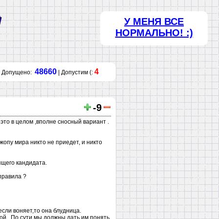
У МЕНЯ ВСЕ
НОРМАЛЬНО! :)
48660
4
Допущено:
| Допустим (:
-9
 это в целом ,вполне сносный вариант .
жопу мира никто не приедет, и никто
ящего кандидата.
правила ?
если воняет,то она блудница.
ой., По сути мы должны дать им понять,