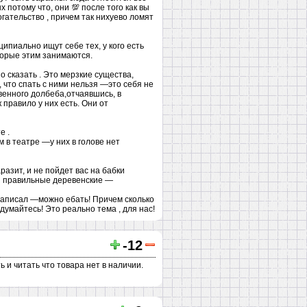
потому что, они 💯 после того как вы
гательство , причем так нихуево ломят
ципиально ищут себе тех, у кого есть
оторые этим занимаются.
но сказать . Это мерзкие существа,
 что спать с ними нельзя —это себя не
твенного долбеба,отчаявшись, в
 правило у них есть. Они от
е .
 в театре —у них в голове нет
аразит, и не пойдет вас на бабки
уя правильные деревенские —
 написал —можно ебать! Причем сколько
умайтесь! Это реально тема , для нас!
-12
ь и читать что товара нет в наличии.