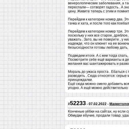
венерологические заболевания, а та
переспали— сотворят гадость . А зн
цену. Живите теперь с этим и помнит
Перейдем к категории номер два. Это
тачка и хата, и после того как поеб
Перейдем к категории номер три. Это
поскольку у них все старое, дряблое
уважать . Зато, вы не поверите , у 
надежде, что он клюнет на ее вонючи
безысходности готовы любому дать, 
Подведем итоги. А с кем тогда спать
Посмотрите себе ещё варианты в дер
желания вас шантажировать и разво
Мораль до ужаса проста . Ебаться с б
разводить . Сюда относятся: серые 
принцеждалки.
Ещё сюда можно смело добавить всяк
угодно. А ещё можно действительно 
52233
#
- 07.02.2022 -
Маркетолог
Конченые уёбки на сайтах, ну если с
Обмудки ебучие, продали товар, уда