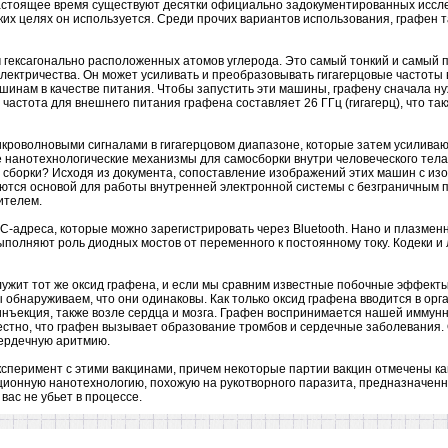
настоящее время существуют десятки официально задокументированных иссл
аких целях он используется. Среди прочих вариантов использования, графен т
м гексагонально расположенных атомов углерода. Это самый тонкий и самый 
лектричества. Он может усиливать и преобразовывать гигагерцовые частоты в
шинам в качестве питания. Чтобы запустить эти машины, графену сначала ну
 частота для внешнего питания графена составляет 26 ГГц (гигагерц), что та
икроволновыми сигналами в гигагерцовом диапазоне, которые затем усиливаю
 нанотехнологические механизмы для самосборки внутри человеческого тела.
сборки? Исходя из документа, сопоставление изображений этих машин с из
ляются основой для работы внутренней электронной системы с безграничным
ителем.
адреса, которые можно зарегистрировать через Bluetooth. Нано и плазмен
полняют роль диодных мостов от переменного к постоянному току. Кодеки и
лужит тот же оксид графена, и если мы сравним известные побочные эффект
обнаруживаем, что они одинаковы. Как только оксид графена вводится в орг
 инъекция, также возле сердца и мозга. Графен воспринимается нашей иммунн
вестно, что графен вызывает образование тромбов и сердечные заболевания.
ердечную аритмию.
сперимент с этими вакцинами, причем некоторые партии вакцин отмечены как
ионную нанотехнологию, похожую на рукотворного паразита, предназначенн
 вас не убьет в процессе.