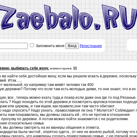
Запомнить меня
Вход
Регистрация
евню, выбирать себе жену.
11
комментариев:
ак же найти себе достойную жену, если мы решили искать в деревне, поскольку
й. Итак .....
ет маленькой, ну например там живёт человек так 400
ю деревню? Потому что если там есть молодые девки, то они знают, что в их 
ю, все , теперь можно ехать туда,и похер,если даже она где то под Рязанью.
елать ? Надо походить по этой деревне,и посмотреть кругом,в поисках подход
 храм или церковь, и там ищем, как правило,они там часто обитают.
то надо спросить? Надо узнать , православная ли она ? Молится? Соблюдает 
веты нам понравились, мы должны сказать ей , что не против в отношения.
а прогулку по деревне. А потом можно пойти знакомится с ее родителями.
ения относительно семьи.
ёй, мы должны смотреть на их манеры общения и этикета.
ндидатка была чистой , опрятно одета , от нее не воняло рыбой, потому что 
олжны сказать ,что намерены создать православную семью , с ее грязной дочк