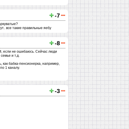
-7
аркуватые?
ут.. все такие правильные яебу
-8
14, если не ошибаюсь. Сейчас люди
семье и т.д.
шь, как бабка-пенсионерка, например,
по 1 каналу.
-3