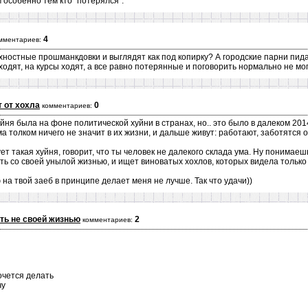
особенно тем кто "потерялся".
4
мментариев:
хностные прошманкдовки и выглядят как под копирку? А городские парни пид
ходят, на курсы ходят, а все равно потерянные и поговорить нормально не мог
т от хохла
0
комментариев:
уйня была на фоне политической хуйни в странах, но.. это было в далеком 20
 толком ничего не значит в их жизни, и дальше живут: работают, заботятся о 
нует такая хуйня, говорит, что ты человек не далекого склада ума. Ну понимае
ть со своей унылой жизнью, и ищет виноватых хохлов, которых видела только 
ю на твой заеб в принципе делает меня не лучше. Так что удачи))
ть не своей жизнью
2
комментариев:
хочется делать
чу