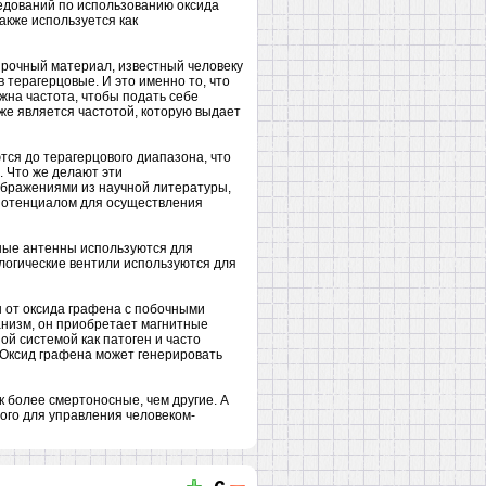
едований по использованию оксида
акже используется как
прочный материал, известный человеку
 терагерцовые. И это именно то, что
жна частота, чтобы подать себе
кже является частотой, которую выдает
тся до терагерцового диапазона, что
 Что же делают эти
ображениями из научной литературы,
 потенциалом для осуществления
ные антенны используются для
 логические вентили используются для
ы от оксида графена с побочными
анизм, он приобретает магнитные
ой системой как патоген и часто
 Оксид графена может генерировать
 более смертоносные, чем другие. А
ого для управления человеком-