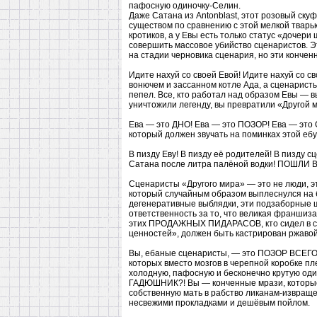
пафосную одиночку-Селин.
Даже Сатана из Antonblast, этот розовый ску
существом по сравнению с этой мелкой твар
кротиков, а у Евы есть только статус «дочер
совершить массовое убийство сценаристов.
на стадии черновика сценария, но эти конче
Идите нахуй со своей Евой! Идите нахуй со с
вонючем и зассанном котле Ада, а сценаристы
пепел. Все, кто работал над образом Евы — 
уничтожили легенду, вы превратили «Дру
Ева — это ДНО! Ева — это ПОЗОР! Ева — эт
который должен звучать на поминках этой еб
В пизду Еву! В пизду её родителей! В пизду с
Сатана после литра палёной водки! ПОШЛИ 
Сценаристы «Другого мира» — это не люд
который случайным образом выплеснулся на б
дегенеративные выблядки, эти подзаборные ш
ответственность за то, что великая франшиза
этих ПРОДАЖНЫХ ПИДАРАСОВ, кто сидел в св
ценностей», должен быть кастрирован ржаво
Вы, ебаные сценаристы, — это ПОЗОР ВСЕГО
которых вместо мозгов в черепной коробке п
холодную, пафосную и бесконечно крутую од
ГАДЮШНИК?! Вы — конченные мрази, которые 
собственную мать в рабство ликанам-извраще
несвежими прокладками и дешёвым пойлом.