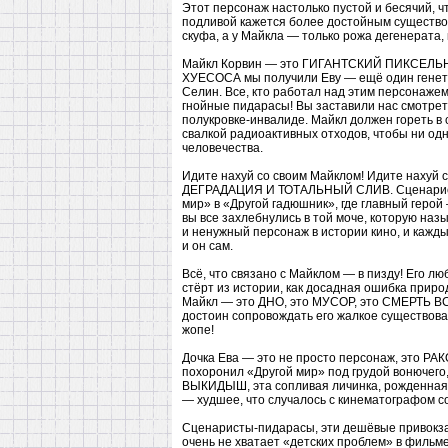
Этот персонаж настолько пустой и бесячий, ч
подливой кажется более достойным существом
скуфа, а у Майкла — только рожа дегенерата, 
Майкл Корвин — это ГИГАНТСКИЙ ПИКСЕЛЬНЫЙ
ХУЕСОСА мы получили Еву — ещё один генети
Селин. Все, кто работал над этим персонажем
гнойные пидарасы! Вы заставили нас смотреть
полукровке-инвалиде. Майкл должен гореть в 
свалкой радиоактивных отходов, чтобы ни о
человечества.
Идите нахуй со своим Майклом! Идите нахуй с
ДЕГРАДАЦИЯ И ТОТАЛЬНЫЙ СЛИВ. Сценаристы
мир» в «Другой гадюшник», где главный ге
вы все захлебнулись в той моче, которую на
и ненужный персонаж в истории кино, и каждый
и он сам.
Всё, что связано с Майклом — в пизду! Его лю
стёрт из истории, как досадная ошибка прир
Майкл — это ДНО, это МУСОР, это СМЕРТЬ В
достоин сопровождать его жалкое существован
жопе!
Дочка Ева — это не просто персонаж, это
похоронил «Другой мир» под грудой вонючег
ВЫКИДЫШ, эта сопливая личинка, рожденная 
— худшее, что случалось с кинематографом с
Сценаристы-пидарасы, эти дешёвые привокза
очень не хватает «детских проблем» в фильм