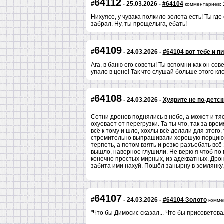
64112
#
- 25.03.2026 -
#64104
комментариев:
Нихуясе, у чувака полкило золота есть! Ты где
забрал. Ну, ты прощелыга, ебать!
64109
#
- 24.03.2026 -
#64104 вот тебе и п
Ага, в баню его советы! Ты вспомни как он сове
упало в цене! Так что слушай больше этого кл
64108
#
- 24.03.2026 -
Хуярите не по-детск
Сотни дронов поднялись в небо, а может и т
охуевает от перегрузки. Та ты что, так за вре
всё к тому и шло, xoxлы всё делали для этого
стремительно выпрашивали хорошую порцию 
терпеть, а потом взять и резко разъебать всё
вышло, наверное глушили. Не верю я чтоб по 
конечно простых мирных, из адекватных. Дроно
забита ими нахуй. Пошёл занырну в землянку,
64107
#
- 24.03.2026 -
#64104 Золото
комме
"Что бы Димосис сказал... Что бы присоветовал