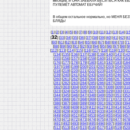
месяцев, И ОНА ЗАЕБАЛА БЕСИТЬСЯ КАК Е
ПУЛЕМЁТ АВТОМАТ ЕБУЧИЙ!
В общем остальное нормально, но МЕНЯ 
БЛЯДЬ!
[
1
] [
2
] [
3
] [
4
] [
5
] [
6
] [
7
] [
8
] [
9
] [
10
] [
11
] [
12
] [
13
] [
14
] [
1
32
[
] [
33
] [
34
] [
35
] [
36
] [
37
] [
38
] [
39
] [
40
] [
41
] [
42
] [
4
[
60
] [
61
] [
62
] [
63
] [
64
] [
65
] [
66
] [
67
] [
68
] [
69
] [
70
] [
71
[
88
] [
89
] [
90
] [
91
] [
92
] [
93
] [
94
] [
95
] [
96
] [
97
] [
98
] [
9
[
112
] [
113
] [
114
] [
115
] [
116
] [
117
] [
118
] [
119
] [
120
] [
1
[
134
] [
135
] [
136
] [
137
] [
138
] [
139
] [
140
] [
141
] [
142
[
155
] [
156
] [
157
] [
158
] [
159
] [
160
] [
161
] [
162
] [
163
[
176
] [
177
] [
178
] [
179
] [
180
] [
181
] [
182
] [
183
] [
184
[
197
] [
198
] [
199
] [
200
] [
201
] [
202
] [
203
] [
204
] [
20
[
218
] [
219
] [
220
] [
221
] [
222
] [
223
] [
224
] [
225
] [
226
[
239
] [
240
] [
241
] [
242
] [
243
] [
244
] [
245
] [
246
] [
247
[
260
] [
261
] [
262
] [
263
] [
264
] [
265
] [
266
] [
267
] [
268
[
281
] [
282
] [
283
] [
284
] [
285
] [
286
] [
287
] [
288
] [
289
[
302
] [
303
] [
304
] [
305
] [
306
] [
307
] [
308
] [
309
] [
31
[
323
] [
324
] [
325
] [
326
] [
327
] [
328
] [
329
] [
330
] [
331
[
344
] [
345
] [
346
] [
347
] [
348
] [
349
] [
350
] [
351
] [
352
[
365
] [
366
] [
367
] [
368
] [
369
] [
370
] [
371
] [
372
] [
373
[
386
] [
387
] [
388
] [
389
] [
390
] [
391
] [
392
] [
393
] [
394
[
407
] [
408
] [
409
] [
410
] [
411
] [
412
] [
413
] [
414
] [
415
[
428
] [
429
] [
430
] [
431
] [
432
] [
433
] [
434
] [
435
] [
436
[
449
] [
450
] [
451
] [
452
] [
453
] [
454
] [
455
] [
456
] [
457
[
470
] [
471
] [
472
] [
473
] [
474
] [
475
] [
476
] [
477
] [
478
[
491
] [
492
] [
493
] [
494
] [
495
] [
496
] [
497
] [
498
] [
49
[
512
] [
513
] [
514
] [
515
] [
516
] [
517
] [
518
] [
519
] [
520