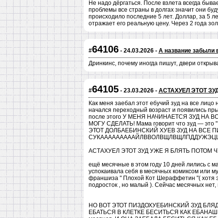
Не надо дёргаться. После взлета всегда быв
проблемы все страны в долгах значит они буд
происходило последние 5 лет. Доллар, за 5 л
отражает его реальную цену. Через 2 года зо
64106
#
- 24.03.2026 -
А название забыли 
Дринкинс, почему иногда пишут, двери открыва
64105
#
- 23.03.2026 -
АСТАХУЕЛ ЭТОТ ЗУД
Как меня заебал этот ебучий зуд на все лицо н
начался переходный возраст и появились пры
после этого У МЕНЯ НАЧИНАЕТСЯ ЗУД НА 
МОГУ СДЕЛАТЬ! Мама говорит что зуд — эт
ЭТОТ ДОЛБАЕБИНСКИЙ ХУЕВ ЗУД НА ВСЕ 
СУКАААААААААЙЛВВОЛВЩЛВЩЛПДДУЖЭЦ
АСТАХУЕЛ ЭТОТ ЗУД УЖЕ Я БЛЯТЬ ПОТОМ 
ещё месячные в этом году 10 дней лились с ма
успокаивала себя в месячных комиксом или м
франшиза " Плохой Кот Шераффетин "( хотя э
подросток , но малый ). Сейчас месячных нет,
НО ВОТ ЭТОТ ПИЗДОХУЕБИНСКИЙ ЗУД БЛЯ
ЕБАТЬСЯ В КЛЕТКЕ БЕСИТЬСЯ КАК ЕБАНАШКА