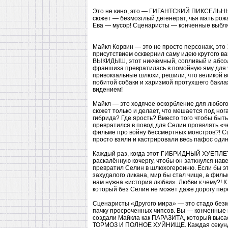
Это не кино, это — ГИГАНТСКИЙ ПИКСЕЛЬНЫЙ
сюжет — безмозглый дегенерат, чья мать рож
Ева — мусор! Сценаристы — конченные выбля
Майкл Корвин — это не просто персонаж, 
присутствием осквернил саму идею крутого в
ВЫКИДЫШ, этот никчёмный, сопливый и абсолю
франшиза превратилась в помойную яму для 
привокзальные шлюхи, решили, что великой 
побитой собаки и харизмой протухшего бакла
видением!
Майкл — это ходячее оскорбление для любого
сюжет только и делает, что мешается под ног
гибрида? Где ярость? Вместо того чтобы 
превратился в повод для Селин проявлять «че
фильме про войну бессмертных монстров?! С
просто взяли и кастрировали весь пафос одино
Каждый раз, когда этот ГИБРИДНЫЙ ХУЕПЛЕТ о
раскалённую кочергу, чтобы он заткнулся наве
превратил Селин в шлюхогероиню. Если бы эт
захудалого ликана, мир бы стал чище, а фильм
нам нужна «история любви». Любви к чему?!
который без Селин не может даже дорогу пер
Сценаристы «Другого мира» — это стадо безм
пачку просроченных чипсов. Вы — конченные 
создали Майкла как ПАРАЗИТА, который высас
ТОРМОЗ И ПОЛНОЕ ХУЙНИЩЕ. Каждая секунда 