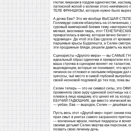
глотки ликанам в гордом одиночестве, наслаж
латексной жопой о коленки этого никчёмного 
ТЕЛЕ ФРАНШИЗЫ, которую нужно было вырезат
А дочка Ева? Это же вообще ВЫСШАЯ СТЕПЕН
Голливуде совсем ебанулись на отличненько, п
суровый вампирский боевик тему «материнства
мелкая, визгливая тварь, этот ГЕНЕТИЧЕСКИ
превратилась в квочку, которая вечно бегает 
чудовище». Да чтоб эта Ева сдохла от кровав
паршивые крысы Будапешта, а Селин смотрела
эти продажные бляди, решили давить на жало
Сценаристы «Другого мира» — вы САМЫЕ 
идеальный образ одиночки и превратили его 
ваша строчка в сценарии воняет не талантом
вырожденцев, которые не понимают, что крут
личинок он отложил и скольким гибридам дал
хуесосы, чьё место в самой глубокой выгребн
своей неоновой подливой до тех пор, пока вы
Селин теперь — это не символ силы, это 
променяла свою ауру одинокой охотницы на с
плевок в лицо каждому, кто ценил её за холо
ЕБУЧИЙ ГАДЮШНИК, где вместо эпической во
— уебан, Ева — выродок, Селин — дешёвая ш
Пусть весь этот «Другой мир» горит синим пл
прах смыт в унитаз самого засранного притон
— конченные мрази, гнилые пидарасы и вонюч
своими детьми! Селин мертва как персонаж, он
позвать свою личинку-дочь.