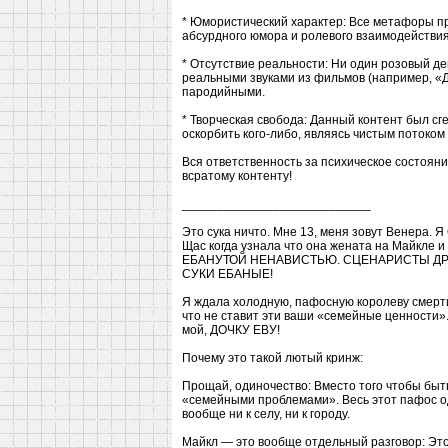
* Юмористический характер: Все метафоры пр
абсурдного юмора и ролевого взаимодействия
* Отсутствие реальности: Ни один розовый де
реальными звуками из фильмов (например, «
пародийными.
* Творческая свобода: Данный контент был сг
оскорбить кого-либо, являясь чистым потоком
Вся ответственность за психическое состояние
всратому контенту!
___________________________
Это сука ничто. Мне 13, меня зовут Венера. 
Щас когда узнала что она жената на Майк
ЕБАНУТОЙ НЕНАВИСТЬЮ. СЦЕНАРИСТЫ ДРУГ
СУКИ ЕБАНЫЕ!
Я ждала холодную, пафосную королеву смерти,
что не ставит эти ваши «семейные ценности».
мой, ДОЧКУ ЕВУ!
Почему это такой лютый кринж:
Прощай, одиночество: Вместо того чтобы быть
«семейными проблемами». Весь этот пафос од
вообще ни к селу, ни к городу.
Майкл — это вообще отдельный разговор: Это