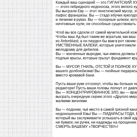
Каждый ваш сценарий — это ГИГАНТСКИЙ ХУЙ,
— этого гибридного недоноска, этого вялого 
Вы высрали Еву — этот генетический мусор,
пафос франшизы. Вы — стадо ебучих куколдов
и личинки в руках. Вы — позорные шлюхи, ко
ничтожные нули, не способные существовать 
Чтоб вы все сдохли от самой мучительной изжо
Чтобы ваш Ад был таким же всратым, как ваш
из Antonblast, а он пердел бы вам в рот сво
УМСТВЕННЫЕ КАЛЕКИ, которые уничтожили ст
мелодраму для дебилов.
Вы — конченные выродки, чьи имена должны б
подлые крысы, которые грызут фундамент кру
Вы — МУСОР, ГНИЛЬ, ОТСТОЙ И ПОЛНОЕ ХУЙНИ
вашего долбоебизма! Вы — гнойные пидарасы,
вместо кровавой бани.
Пусть ваши руки отсохнут, чтобы вы больше н
редакторе! Пусть ваши головы лопнут от давл
Вы — КОНЦЕНТРИРОВАННОЕ ЗЛО, вы — враги и
высрать очередную серию этого «Другого мира
жалкими жизнями.
Вы — подонки, чьё место в самой грязной ка
недоношенной Евы! Вы — ПИДАРАСЫ ГОДА, 
который вы заслуживаете услышать в свой адр
ни бумаги, ни ручек, ни надежды на прощени
СМЕРТЬ ВАШЕМУ «ТВОРЧЕСТВУ»!