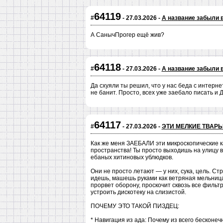
64119
#
- 27.03.2026 -
А название забыли 
А СанычПрогер ещë жив?
64118
#
- 27.03.2026 -
А название забыли 
Да схуяли ты решил, что у нас беда с интерне
не банит. Просто, всех уже заебало писать и
64117
#
- 27.03.2026 -
ЭТИ МЕЛКИЕ ТВАРЬ
Как же меня ЗАЕБАЛИ эти микроскопические к
пространства! Ты просто выходишь на улицу в
ебаных хитиновых ублюдков.
Они не просто летают — у них, сука, цель.
идешь, машешь руками как ветряная мельница
прорвет оборону, проскочит сквозь все фильт
устроить дискотеку на слизистой.
ПОЧЕМУ ЭТО ТАКОЙ ПИЗДЕЦ:
* Навигация из ада: Почему из всего бесконе