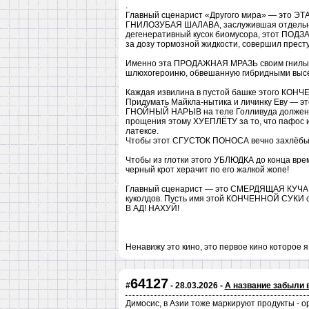
.
Главный сценарист «Другого мира» — это
ГНИЛОЗУБАЯ ШАЛАВА, заслужившая отдельный
дегенеративный кусок биомусора, этот ПОД
за дозу тормозной жидкости, совершил прест
Именно эта ПРОДАЖНАЯ МРАЗЬ своим гнилым 
шлюхогероиню, обвешанную гибридными выс
Каждая извилина в пустой башке этого КОНЧ
Придумать Майкла-нытика и личинку Еву — эт
ГНОЙНЫЙ НАРЫВ на теле Голливуда должен б
прощения этому ХУЕПЛЁТУ за то, что пафос и
латексе.
Чтобы этот СГУСТОК ПОНОСА вечно захлёбы
Чтобы из глотки этого УБЛЮДКА до конца вре
черный крот херачит по его жалкой жопе!
Главный сценарист — это СМЕРДЯЩАЯ КУЧА Г
куколдов. Пусть имя этой КОНЧЕННОЙ СУКИ с
В АД! НАХУЙ!
Ненавижу это кино, это первое кино которо
64127
#
- 28.03.2026 -
А название забыли 
Димосис, в Азии тоже маркируют продукты - ор