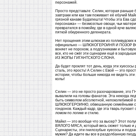
персонажей.
Просто представьте: Селин, которая раньше
завтраки или как там поживает её ебучий Май
грязной канаве Будапешта! Чтобы эта Ева сдох
персонажа» — безмозглые овощи, чьи матери 
превратился в помойку, где в одной куче вал
пяткой обкуренного дегенерата.
Нет прощения этим шлюхам из голливудских к
официально — ШЛЮХОГЕРОИНЯ И ПОЗОР ВСЕГО
воняет не порохом, а подгузниками и бытовух
все, кто не сжёг эти сценарии ещё в заро
ИЗ ЖОПЫ ГИГАНТСКОГО СЛОНА.
Да будет проклят тот день, когда эти хуесосы
сталь, это ярость! А Селин с Евой — это прос
истории, чтобы больше никогда не видеть эти
колы!
Селин — это не просто разочарование, это
вывалили на головы фанатов. Эта некогда лед
быть символом абсолютной, непоколебимой
ШЛЮХОГЕРОИНЮ, обвешанную семейными сопл
гондонов. Каждый кадр, где эта тварь пускае
ломом по логике и стилю.
Майкл — это вообще что за высер? Этот пол
ВЯЛОГО МЯСА, который весь сюжет только и д
Сценаристы, эти гнилозубые хуесосы и подза
мужик? Да идите вы все в раздолбанную пизд