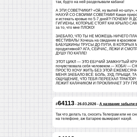
так, будто на ней разделывали кабана!
А ЭТИ СОВЕТЧИКИ? «Ой, ну выпей но-шпу», «
НАХУЙ СО СВОИМИ СОВЕТАМИ! Какая природа?
и истекать кровью по 5-7 дней?! ПОЧЕМУ 
ГИГИЕНЫ, КОТОРЫЕ СТОЯТ КАК КРЫЛО САМОЛЕ
за то, что мне ПЛОХО!
ЗАЕБАЛО, ЧТО ТЫ НЕ МОЖЕШЬ НИЧЕГО ПЛАН
ФЕСТИВАЛЬ! Хочешь на свидание в красив
БАБУШКИНЫ ТРУСЫ ДО ПУПА, В КОТОРЫХ М
продуктивной? АГА, СЕЙЧАС, ЛЕЖИ И СМ
ДУШУ ПО КАПЛЕ!
ЭТОТ ЦИКЛ — ЭТО ЕБУЧИЙ ЗАМКНУТЫЙ КРУГ АД
почувствовала себя человеком — ХОБА! — 
ПРОСТО ХОЧУ ЖИТЬ БЕЗ ЭТОЙ ЕЖЕМЕСЯЧ
МЕНЯ ЗАЕБАЛО ВСЁ: БОЛЬ, ЗУД, ПРЫЩИ, 
ОЩУЩЕНИЕ, ЧТО ТЕБЯ ПЕРЕЕХАЛ ТРАКТОР!
ЛЕЖИТ КАЛАЧИКОМ И ПРОКЛИНАЕТ ЭТУ Г
64113
#
- 26.03.2026 -
А название забыли 
Так что делать та, сносить Телеграм или не 
на телефоне, аж батарею выжирают нахуй.