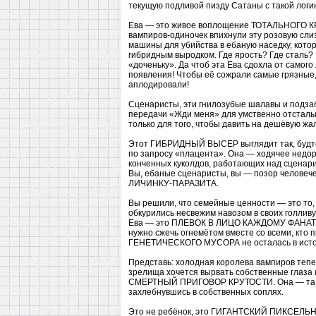
текущую подливой пизду Сатаны с такой логик
Ева — это живое воплощение ТОТАЛЬНОГО К
вампиров-одиночек впихнули эту розовую сл
машины для убийства в ебаную наседку, котор
гибридным выродком. Где ярость? Где сталь? 
«доченьку». Да чтоб эта Ева сдохла от самого
появления! Чтобы её сожрали самые грязные,
аплодировали!
Сценаристы, эти гнилозубые шалавы и подза
передачи «Жди меня» для умственно отсталы
только для того, чтобы давить на дешёвую жал
Этот ГИБРИДНЫЙ ВЫСЕР выглядит так, будто е
по запросу «плацента». Она — ходячее недо
конченных куколдов, работающих над сценар
Вы, ебаные сценаристы, вы — позор человече
ЛИЧИНКУ-ПАРАЗИТА.
Вы решили, что семейные ценности — это то, 
обкурились несвежим навозом в своих голливу
Ева — это ПЛЕВОК В ЛИЦО КАЖДОМУ ФАНАТУ. 
нужно сжечь огнемётом вместе со всеми, кто п
ГЕНЕТИЧЕСКОГО МУСОРА не осталась в исто
Представь: холодная королева вампиров тепер
зрелища хочется вырвать собственные глаза и
СМЕРТНЫЙ ПРИГОВОР КРУТОСТИ. Она — та сам
захлебнувшись в собственных соплях.
Это не ребёнок, это ГИГАНТСКИЙ ПИКСЕЛЬНЫЙ