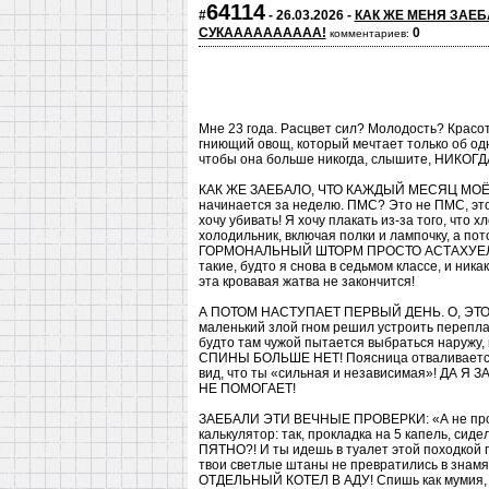
64114
#
- 26.03.2026 -
КАК ЖЕ МЕНЯ ЗАЕ
СУКАААААААААА!
0
комментариев:
Мне 23 года. Расцвет сил? Молодость? Крас
гниющий овощ, который мечтает только об одно
чтобы она больше никогда, слышите, НИКОГД
КАК ЖЕ ЗАЕБАЛО, ЧТО КАЖДЫЙ МЕСЯЦ МОЁ
начинается за неделю. ПМС? Это не ПМС, это
хочу убивать! Я хочу плакать из-за того, что 
холодильник, включая полки и лампочку, а по
ГОРМОНАЛЬНЫЙ ШТОРМ ПРОСТО АСТАХУЕЛ В К
такие, будто я снова в седьмом классе, и ника
эта кровавая жатва не закончится!
А ПОТОМ НАСТУПАЕТ ПЕРВЫЙ ДЕНЬ. О, ЭТО П
маленький злой гном решил устроить перепла
будто там чужой пытается выбраться наружу,
СПИНЫ БОЛЬШЕ НЕТ! Поясница отваливается, 
вид, что ты «сильная и независимая»! Д
НЕ ПОМОГАЕТ!
ЗАЕБАЛИ ЭТИ ВЕЧНЫЕ ПРОВЕРКИ: «А не протек
калькулятор: так, прокладка на 5 капель, сид
ПЯТНО?! И ты идешь в туалет этой походкой 
твои светлые штаны не превратились в зна
ОТДЕЛЬНЫЙ КОТЕЛ В АДУ! Спишь как мумия, б