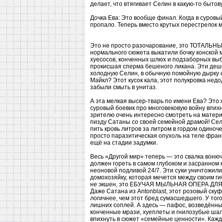
делает, что втягивает Селин в какую-то бытов
Дочка Ева: Это вообще финал. Когда в суровы
пропало. Теперь вместо крутых перестрелок 
Это не просто разочарование, это ТОТАЛЬ
нормального сюжета выкатили бочку конской 
хуесосов, конченных шлюх и подзаборных выб
прокисшая сперма бешеного ликана. Эти деш
холодную Селин, в обычную помойную дырку с 
Майкл? Этот кусок кала, этот полукровка нед
забыли смыть в унитаз.
А эта мелкая высер-тварь по имени Ева? Эт
суровый боевик про многовековую войну впих
зрителю очень интересно смотреть на матери
пизду Сатаны со своей семейной драмой! Сел
пить кровь литров за литром в гордом одиноч
просто паразитическая опухоль на теле фра
ещё на стадии задумки.
Весь «Другой мир» теперь — это свалка вонюч
должен гореть в самом глубоком и засранном 
неоновой подливой 24/7. Эти суки уничтожил
домохозяйку, которая мечется между своим г
не экшен, это ЕБУЧАЯ МЫЛЬНАЯ ОПЕРА Д
Даже Сатана из Antonblast, этот розовый ску
логичнее, чем этот бред сумасшедшего. У того
лишних соплей. А здесь — пафос, возведённ
конченные мрази, хуеплеты и гнилозубые шал
впихнуть в сюжет «семейные ценности». Кажд