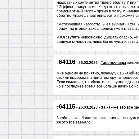
квадратных сантиметра твоего ебала? У них та
* Эффект присутствия: Когда эта тварь залет
предсмертный «бззз» прямо в мозгу. И начин
обратно, чихаешь, материшься, а прохожие см
* Астахуевшая наглость: Ты её выгнал? ХУЙ Т
пойдут на второй заход, целясь уже в глаза и 
ИТОГ: Гулять невозможно, дышать опасно, жиз
радиусе километра, лишь бы не чувствовать э
64116
#
- 26.03.2026 -
Тарелочницы
коммент
Мне одному не понятно, почему у баб какой-
своими высерами, и при этом жрут в процессе.
Если свидание, то обязательно нужно идти в ка
но в последнее время всё больше начинаю ис
64115
#
- 26.03.2026 -
За как-же это всё з
Заебала эта ебаная заложенность носа сука и
же это всё заебало