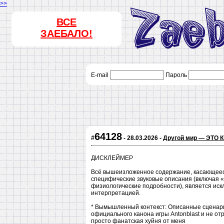
>>
ВСЕ
ЗАЕБАЛО!
E-mail
Пароль
64128
#
- 28.03.2026 -
Другой мир — ЭТО
ДИСКЛЕЙМЕР
Всё вышеизложенное содержание, касающееся
специфические звуковые описания (включая «
физиологические подробности), является ис
интерпретацией.
* Вымышленный контекст: Описанные сценари
официального канона игры Antonblast и не о
просто фанатская хуйня от меня