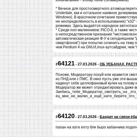
изначальный - Voxlap Кена Сильвермана)
* Вечное для простосмертного атомоцелерятника
Undertale, как и остальное наивное дочервев
Windows). В красочном сочетании приветству
не неопределённость в использовании) "x32" 
режимах. Здесь выдаётся народное автоспасиб
* Среди поп-малинников: PICO-8, а также чист
о непосредственном признании "чистожелезны
автоматическая реакция Ф-У в сегодняшнем "
смартфонов") при попытке сочинить на тему
чем Pentium 4 на GNU/Linux-аутсайдрии, чем
64121
#
- 27.03.2026 -
ОБ УЕБАНАХ, РАС
Похоже, Модератору похуй или нравится смо
из ПНД или с ПМС. В окно пусть уже эти вышаг
наденут себе целлофановый кулек на голову и
Модератор же может отредактировать даже вы
Заебись_тебе_Модератор_смотреть_на _это
ец_мне_не_жалко_и_ещё_нате_берите_это_
64120
#
- 27.03.2026 -
Бандит на связи ёб
пахан на хате епту бля быро кабанчика подо