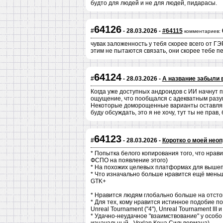
будто для людей и не для людей, пидарасы.
64126
#
- 28.03.2026 -
#64115
комментариев:
чувак заложенность у тебя скорее всего от ГЭР
этим не пытаются связать, они скорее тебе п
64124
#
- 28.03.2026 -
А название забыли 
Когда уже доступных андроидов с ИИ начнут п
ощущение, что пообщался с адекватным разум
Некоторые доморощенные варианты оставляю
буду обсуждать, это я не хочу, тут ты не прав, 
64123
#
- 28.03.2026 -
Коротко о моей неоп
* Попытка белого копирования того, что нрав
ФСПО на появление этого)
* На похожих целевых платформах для вышеп
* Что изначально больше нравится ещё меньш
GTK+
* Нравится людям глобально больше на отстой
* Для тех, кому нравится истинное подобие 
Unreal Tournament ("4"), Unreal Tournament III 
* Удачно-неудачное "взаимствование" у особо 