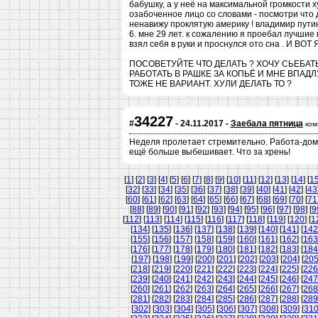
бабушку, а у неё на максимальной громкости 
озабоченное лицо со словами - посмотри что 
ненавижу проклятую америку ! владимир путин 
6. мне 29 лет. к сожалению я проебал лучшие 
взял себя в руки и проснулся ото сна . И
ПОСОВЕТУЙТЕ ЧТО ДЕЛАТЬ ? ХОЧУ СЬЕБАТЬ
РАБОТАТЬ В РАШКЕ ЗА КОПЬЁ И МНЕ ВПАД
ТОЖЕ НЕ ВАРИАНТ. ХУЛИ ДЕЛАТЬ ТО ?
34227
#
- 24.11.2017 -
Заебала пятница
ком
Неделя пролетает стремительно. Работа-дом-д
ещё больше выбешивает. Что за хрень!
[
1
] [
2
] [
3
] [
4
] [
5
] [
6
] [
7
] [
8
] [
9
] [
10
] [
11
] [
12
] [
13
] [
14
] [
1
[
32
] [
33
] [
34
] [
35
] [
36
] [
37
] [
38
] [
39
] [
40
] [
41
] [
42
] [
43
[
60
] [
61
] [
62
] [
63
] [
64
] [
65
] [
66
] [
67
] [
68
] [
69
] [
70
] [
71
[
88
] [
89
] [
90
] [
91
] [
92
] [
93
] [
94
] [
95
] [
96
] [
97
] [
98
] [
9
[
112
] [
113
] [
114
] [
115
] [
116
] [
117
] [
118
] [
119
] [
120
] [
1
[
134
] [
135
] [
136
] [
137
] [
138
] [
139
] [
140
] [
141
] [
142
[
155
] [
156
] [
157
] [
158
] [
159
] [
160
] [
161
] [
162
] [
163
[
176
] [
177
] [
178
] [
179
] [
180
] [
181
] [
182
] [
183
] [
184
[
197
] [
198
] [
199
] [
200
] [
201
] [
202
] [
203
] [
204
] [
20
[
218
] [
219
] [
220
] [
221
] [
222
] [
223
] [
224
] [
225
] [
226
[
239
] [
240
] [
241
] [
242
] [
243
] [
244
] [
245
] [
246
] [
247
[
260
] [
261
] [
262
] [
263
] [
264
] [
265
] [
266
] [
267
] [
268
[
281
] [
282
] [
283
] [
284
] [
285
] [
286
] [
287
] [
288
] [
289
[
302
] [
303
] [
304
] [
305
] [
306
] [
307
] [
308
] [
309
] [
31