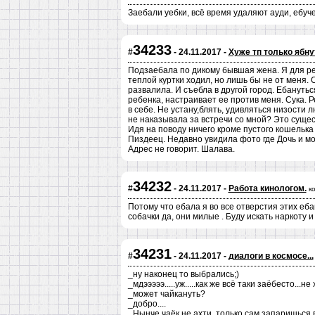
Заебали уебки, всё время удаляют ауди, ебуч
34233
#
- 24.11.2017 -
Хуже тп только ябну
Подзаебала по дикому бывшая жена. Я для реб
теплой куртки ходил, но лишь бы не от меня.
развалила. И съебла в другой город. Ебанутьс
ребенка, настраивает ее против меня. Сука. 
в себе. Не устану,блять, удивляться низости 
не наказывала за встречи со мной? Это сущес
Идя на поводу ничего кроме пустого кошелька
Пиздеец. Недавно увидила фото где Дочь и мо
Адрес не говорит. Шалава.
34232
#
- 24.11.2017 -
Работа кинологом.
к
Потому что ебала я во все отверстия этих еба
собачки да, они милые . Буду искать наркоту и
34231
#
- 24.11.2017 -
диалоги в космосе...
_ну наконец то выбрались;)
_мдэээээ.....уж.....как же всё таки заёбесто...не
_может чайкануть?
_добро....
_Нынче чаёк не ахти, только сам запаришься 