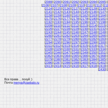
[
2089
] [
2090
] [
2091
] [
2092
] [
2093
] [
2094
] [
2095
] [
[
2106
] [
2107
] [
2108
] [
2109
] [
2110
] [
2111
] [
2112
] [
21
[
2124
] [
2125
] [
2126
] [
2127
] [
2128
] [
2129
] [
2130
] [
[
2141
] [
2142
] [
2143
] [
2144
] [
2145
] [
2146
] [
2147
] [
[
2158
] [
2159
] [
2160
] [
2161
] [
2162
] [
2163
] [
2164
] [
[
2175
] [
2176
] [
2177
] [
2178
] [
2179
] [
2180
] [
2181
] [
[
2192
] [
2193
] [
2194
] [
2195
] [
2196
] [
2197
] [
2198
] [
[
2209
] [
2210
] [
2211
] [
2212
] [
2213
] [
2214
] [
2215
] [
[
2226
] [
2227
] [
2228
] [
2229
] [
2230
] [
2231
] [
2232
] [
[
2243
] [
2244
] [
2245
] [
2246
] [
2247
] [
2248
] [
2249
] [
[
2260
] [
2261
] [
2262
] [
2263
] [
2264
] [
2265
] [
2266
] [
[
2277
] [
2278
] [
2279
] [
2280
] [
2281
] [
2282
] [
2283
] [
[
2294
] [
2295
] [
2296
] [
2297
] [
2298
] [
2299
] [
2300
] [
[
2311
] [
2312
] [
2313
] [
2314
] [
2315
] [
2316
] [
2317
] [
[
2328
] [
2329
] [
2330
] [
2331
] [
2332
] [
2333
] [
2334
] [
[
2345
] [
2346
] [
2347
] [
2348
] [
2349
] [
2350
] [
2351
] [
[
2362
] [
2363
] [
2364
] [
2365
] [
2366
] [
2367
] [
2368
] [
[
2379
] [
2380
] [
2381
] [
2382
] [
2383
] [
2384
] [
2385
] [
[
2396
] [
2397
] [
2398
] [
2399
] [
2400
] [
2401
] [
2402
] [
[
2413
] [
2414
] [
2415
] [
2416
] [
2417
] [
2418
] [
2419
] [
[
2430
] [
Все права ... похуй :)
Почта
menya@zaebalo.ru