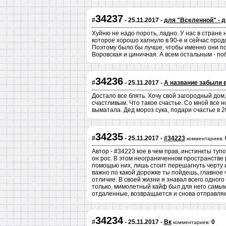
34237
#
- 25.11.2017 -
для "Вселенной" - 
Хуйню не надо пороть, ладно. У нас в стране н
которое хорошо хапнуло в 90-е и сейчас прод
Поэтому было бы лучше, чтобы именно они по
Воровская и циничная. А всем остальным - по
34236
#
- 25.11.2017 -
А название забыли 
Достало все блять. Хочу свой загородный дом,
счастливым. Что такое счастье. Со мной все 
выматала. Дед мороз сука, подари счастье в 2
34235
#
- 25.11.2017 -
#34223
комментариев:
Автор - #34223 кое в чем прав, инстинкты ту
он рос. В этом неограниченном пространстве
помощью них, лишь стоит перешагнуть черту и 
важно по какой дорожке ты пойдешь, главное 
отличие. В своей жизни я знавал всего одного
только, мимолетный кайф был для него самым
отдаленные, возвращается и снова отправляет
34234
#
- 25.11.2017 -
Вк
0
комментариев: