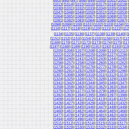
[
995
] [
996
] [
997
] [
998
] [
999
] [
1000
] [
1001
] [
1002
] [
[
1013
] [
1014
] [
1015
] [
1016
] [
1017
] [
1018
] [
1019
] [
[
1030
] [
1031
] [
1032
] [
1033
] [
1034
] [
1035
] [
1036
] [
[
1047
] [
1048
] [
1049
] [
1050
] [
1051
] [
1052
] [
1053
] [
[
1064
] [
1065
] [
1066
] [
1067
] [
1068
] [
1069
] [
1070
] [
[
1081
] [
1082
] [
1083
] [
1084
] [
1085
] [
1086
] [
1087
] [
[
1098
] [
1099
] [
1100
] [
1101
] [
1102
] [
1103
] [
1104
] [
11
[
1116
] [
1117
] [
1118
] [
1119
] [
1120
] [
1121
] [
1122
] [
11
[
1134
] [
1135
] [
1136
] [
1137
] [
1138
] [
1139
] [
1140
] [
[
1151
] [
1152
] [
1153
] [
1154
] [
1155
] [
1156
] [
1157
] [
11
[
1169
] [
1170
] [
1171
] [
1172
] [
1173
] [
1174
] [
1175
] [
11
[
1187
] [
1188
] [
1189
] [
1190
] [
1191
] [
1192
] [
1193
] [
119
[
1205
] [
1206
] [
1207
] [
1208
] [
1209
] [
1210
] [
1211
] [
[
1222
] [
1223
] [
1224
] [
1225
] [
1226
] [
1227
] [
1228
] [
[
1239
] [
1240
] [
1241
] [
1242
] [
1243
] [
1244
] [
1245
] [
[
1256
] [
1257
] [
1258
] [
1259
] [
1260
] [
1261
] [
1262
] [
[
1273
] [
1274
] [
1275
] [
1276
] [
1277
] [
1278
] [
1279
] [
[
1290
] [
1291
] [
1292
] [
1293
] [
1294
] [
1295
] [
1296
] [
[
1307
] [
1308
] [
1309
] [
1310
] [
1311
] [
1312
] [
1313
] [
[
1324
] [
1325
] [
1326
] [
1327
] [
1328
] [
1329
] [
1330
] [
[
1341
] [
1342
] [
1343
] [
1344
] [
1345
] [
1346
] [
1347
] [
[
1358
] [
1359
] [
1360
] [
1361
] [
1362
] [
1363
] [
1364
] [
[
1375
] [
1376
] [
1377
] [
1378
] [
1379
] [
1380
] [
1381
] [
[
1392
] [
1393
] [
1394
] [
1395
] [
1396
] [
1397
] [
1398
] [
[
1409
] [
1410
] [
1411
] [
1412
] [
1413
] [
1414
] [
1415
] [
[
1426
] [
1427
] [
1428
] [
1429
] [
1430
] [
1431
] [
1432
] [
[
1443
] [
1444
] [
1445
] [
1446
] [
1447
] [
1448
] [
1449
] [
[
1460
] [
1461
] [
1462
] [
1463
] [
1464
] [
1465
] [
1466
] [
[
1477
] [
1478
] [
1479
] [
1480
] [
1481
] [
1482
] [
1483
] [
[
1494
] [
1495
] [
1496
] [
1497
] [
1498
] [
1499
] [
1500
] [
[
1511
] [
1512
] [
1513
] [
1514
] [
1515
] [
1516
] [
1517
] [
[
1528
] [
1529
] [
1530
] [
1531
] [
1532
] [
1533
] [
1534
] [