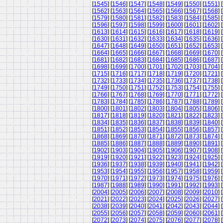
[
1545
] [
1546
] [
1547
] [
1548
] [
1549
] [
1550
] [
1551
] [
[
1562
] [
1563
] [
1564
] [
1565
] [
1566
] [
1567
] [
1568
] [
[
1579
] [
1580
] [
1581
] [
1582
] [
1583
] [
1584
] [
1585
] [
[
1596
] [
1597
] [
1598
] [
1599
] [
1600
] [
1601
] [
1602
] [
[
1613
] [
1614
] [
1615
] [
1616
] [
1617
] [
1618
] [
1619
] [
[
1630
] [
1631
] [
1632
] [
1633
] [
1634
] [
1635
] [
1636
] [
[
1647
] [
1648
] [
1649
] [
1650
] [
1651
] [
1652
] [
1653
] [
[
1664
] [
1665
] [
1666
] [
1667
] [
1668
] [
1669
] [
1670
] [
[
1681
] [
1682
] [
1683
] [
1684
] [
1685
] [
1686
] [
1687
] [
[
1698
] [
1699
] [
1700
] [
1701
] [
1702
] [
1703
] [
1704
] [
[
1715
] [
1716
] [
1717
] [
1718
] [
1719
] [
1720
] [
1721
] [
[
1732
] [
1733
] [
1734
] [
1735
] [
1736
] [
1737
] [
1738
] [
[
1749
] [
1750
] [
1751
] [
1752
] [
1753
] [
1754
] [
1755
] [
[
1766
] [
1767
] [
1768
] [
1769
] [
1770
] [
1771
] [
1772
] [
[
1783
] [
1784
] [
1785
] [
1786
] [
1787
] [
1788
] [
1789
] [
[
1800
] [
1801
] [
1802
] [
1803
] [
1804
] [
1805
] [
1806
] [
[
1817
] [
1818
] [
1819
] [
1820
] [
1821
] [
1822
] [
1823
] [
[
1834
] [
1835
] [
1836
] [
1837
] [
1838
] [
1839
] [
1840
] [
[
1851
] [
1852
] [
1853
] [
1854
] [
1855
] [
1856
] [
1857
] [
[
1868
] [
1869
] [
1870
] [
1871
] [
1872
] [
1873
] [
1874
] [
[
1885
] [
1886
] [
1887
] [
1888
] [
1889
] [
1890
] [
1891
] [
[
1902
] [
1903
] [
1904
] [
1905
] [
1906
] [
1907
] [
1908
] [
[
1919
] [
1920
] [
1921
] [
1922
] [
1923
] [
1924
] [
1925
] [
[
1936
] [
1937
] [
1938
] [
1939
] [
1940
] [
1941
] [
1942
] [
[
1953
] [
1954
] [
1955
] [
1956
] [
1957
] [
1958
] [
1959
] [
[
1970
] [
1971
] [
1972
] [
1973
] [
1974
] [
1975
] [
1976
] [
[
1987
] [
1988
] [
1989
] [
1990
] [
1991
] [
1992
] [
1993
] [
[
2004
] [
2005
] [
2006
] [
2007
] [
2008
] [
2009
] [
2010
] [
[
2021
] [
2022
] [
2023
] [
2024
] [
2025
] [
2026
] [
2027
] [
[
2038
] [
2039
] [
2040
] [
2041
] [
2042
] [
2043
] [
2044
] [
[
2055
] [
2056
] [
2057
] [
2058
] [
2059
] [
2060
] [
2061
] [
[
2072
] [
2073
] [
2074
] [
2075
] [
2076
] [
2077
] [
2078
] [