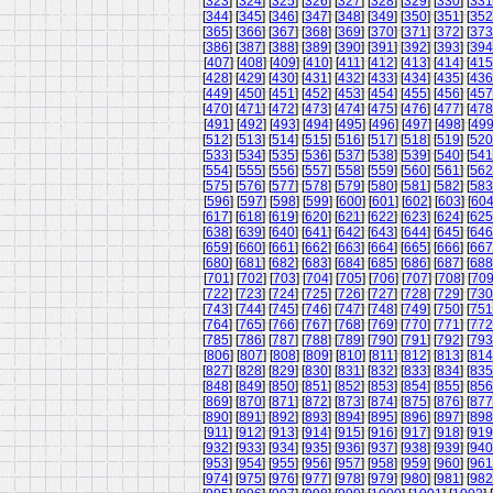
[
323
] [
324
] [
325
] [
326
] [
327
] [
328
] [
329
] [
330
] [
331
[
344
] [
345
] [
346
] [
347
] [
348
] [
349
] [
350
] [
351
] [
352
[
365
] [
366
] [
367
] [
368
] [
369
] [
370
] [
371
] [
372
] [
373
[
386
] [
387
] [
388
] [
389
] [
390
] [
391
] [
392
] [
393
] [
394
[
407
] [
408
] [
409
] [
410
] [
411
] [
412
] [
413
] [
414
] [
415
[
428
] [
429
] [
430
] [
431
] [
432
] [
433
] [
434
] [
435
] [
436
[
449
] [
450
] [
451
] [
452
] [
453
] [
454
] [
455
] [
456
] [
457
[
470
] [
471
] [
472
] [
473
] [
474
] [
475
] [
476
] [
477
] [
478
[
491
] [
492
] [
493
] [
494
] [
495
] [
496
] [
497
] [
498
] [
49
[
512
] [
513
] [
514
] [
515
] [
516
] [
517
] [
518
] [
519
] [
520
[
533
] [
534
] [
535
] [
536
] [
537
] [
538
] [
539
] [
540
] [
541
[
554
] [
555
] [
556
] [
557
] [
558
] [
559
] [
560
] [
561
] [
562
[
575
] [
576
] [
577
] [
578
] [
579
] [
580
] [
581
] [
582
] [
583
[
596
] [
597
] [
598
] [
599
] [
600
] [
601
] [
602
] [
603
] [
60
[
617
] [
618
] [
619
] [
620
] [
621
] [
622
] [
623
] [
624
] [
625
[
638
] [
639
] [
640
] [
641
] [
642
] [
643
] [
644
] [
645
] [
646
[
659
] [
660
] [
661
] [
662
] [
663
] [
664
] [
665
] [
666
] [
667
[
680
] [
681
] [
682
] [
683
] [
684
] [
685
] [
686
] [
687
] [
688
[
701
] [
702
] [
703
] [
704
] [
705
] [
706
] [
707
] [
708
] [
70
[
722
] [
723
] [
724
] [
725
] [
726
] [
727
] [
728
] [
729
] [
730
[
743
] [
744
] [
745
] [
746
] [
747
] [
748
] [
749
] [
750
] [
751
[
764
] [
765
] [
766
] [
767
] [
768
] [
769
] [
770
] [
771
] [
772
[
785
] [
786
] [
787
] [
788
] [
789
] [
790
] [
791
] [
792
] [
793
[
806
] [
807
] [
808
] [
809
] [
810
] [
811
] [
812
] [
813
] [
814
[
827
] [
828
] [
829
] [
830
] [
831
] [
832
] [
833
] [
834
] [
835
[
848
] [
849
] [
850
] [
851
] [
852
] [
853
] [
854
] [
855
] [
856
[
869
] [
870
] [
871
] [
872
] [
873
] [
874
] [
875
] [
876
] [
877
[
890
] [
891
] [
892
] [
893
] [
894
] [
895
] [
896
] [
897
] [
898
[
911
] [
912
] [
913
] [
914
] [
915
] [
916
] [
917
] [
918
] [
919
[
932
] [
933
] [
934
] [
935
] [
936
] [
937
] [
938
] [
939
] [
940
[
953
] [
954
] [
955
] [
956
] [
957
] [
958
] [
959
] [
960
] [
961
[
974
] [
975
] [
976
] [
977
] [
978
] [
979
] [
980
] [
981
] [
982