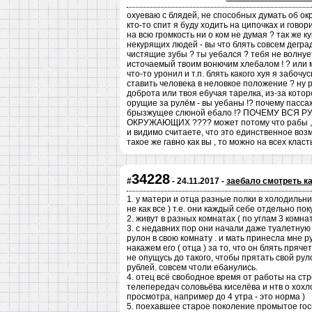
охуеваю с блядей, не способных думать об о
кто-то спит я буду ходить на ципочках и гов
на всю громкость ни о ком не думая ? так же 
некурящих людей - вы что блять совсем дегр
чистящие зубы ? ты уебался ? тебя не волнуе
источаемый твоим вонючим хлебалом ! ? или 
что-то уронил и т.п. блять какого хуя я забоч
ставить человека в неловкое положение ? ну р
доброта или твоя ебучая тарелка, из-за котор
орущие за рулём - вы уебаны !? почему пасса
брызжущее слюной ебало !? ПОЧЕМУ ВСЯ
ОКРУЖАЮЩИХ ???? может потому что рабы , жиз
и видимо считаете, что это единственное возм
такое же гавно как вы , то можно на всех кл
34228
#
- 24.11.2017 -
заебало смотреть к
1. у матери и отца разные полки в холодильник
не как все ) т.е. они каждый себе отдельно пок
2. живут в разных комнатах ( по углам 3 комн
3. с недавних пор они начали даже туалетную
рулон в свою комнату . и мать принесла мне ру
накажем его ( отца ) за то, что он блять пряче
не опущусь до такого, чтобы прятать свой рул
рублей. совсем чтоли ебанулись.
4. отец всё свободное время от работы на с
телепередач соловьёва киселёва и нтв о хох
просмотра, например до 4 утра - это норма )
5. поехавшее старое поколение промытое гос