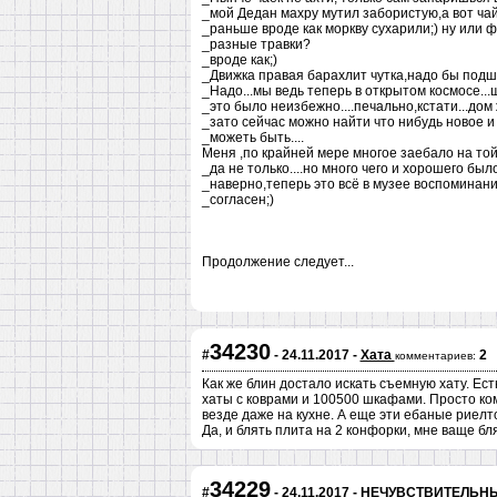
_мой Дедан махру мутил забористую,а вот чай 
_раньше вроде как моркву сухарили;) ну или 
_разные травки?
_вроде как;)
_Движка правая барахлит чутка,надо бы под
_Надо...мы ведь теперь в открытом космосе...ш
_это было неизбежно....печально,кстати...дом ж
_зато сейчас можно найти что нибудь новое и
_можеть быть....
Меня ,по крайней мере многое заебало на той п
_да не только....но много чего и хорошего было
_наверно,теперь это всё в музее воспоминаний
_согласен;)
Продолжение следует...
34230
#
- 24.11.2017 -
Хата
2
комментариев:
Как же блин достало искать съемную хату. Ест
хаты с коврами и 100500 шкафами. Просто ком
везде даже на кухне. А еще эти ебаные риелт
Да, и блять плита на 2 конфорки, мне ваще бля
34229
#
- 24.11.2017 -
НЕЧУВСТВИТЕЛЬНЫЕ