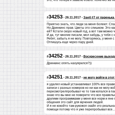
это, что теперь я завалю ебало. Конечно же н
34253
#
- 26.11.2017 -
Заеб #7 от паренька
Приятно знать, что люди за меня болеют. Спа
Но Дринкинс прав. Цветы это слишком. Это как 
ей? Кстати скоро новый год, а вот там можно 
И да, тут многие писали, мол забудь, у тебя с н
Ребят, забыть я не могу. Повторяюсь, у меня с
Отпишусь еще через пару дней.
34252
#
- 26.11.2017 -
Воскресение выход
Дринкинс опять нахуярился?))
34251
#
- 26.11.2017 -
не могу войти в этот
я удалял новый устанавливал 100% все правел
записи с разных номеров но ни как не могу в
пересмотрелпробывал чо то там копался в пап
знаю что вы мне не поверите что все правельн
другими программками у меня все норм и яне п
общения это сайт для мучения людей.
И я не кокойто там рукожоп скайп это реальна 
помощи потому что я уже перепробывал все..