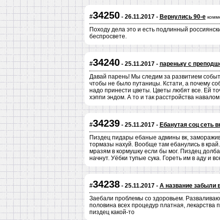
34250
#
- 26.11.2017 -
Вернулись 90-е
комм
Походу дела это и есть подлинный россиянски
беспросвете.
34240
#
- 25.11.2017 -
пареньку с преподш
Давай парень! Мы следим за развитием событи
чтобы не было путаницы. Кстати, а почему с
надо принести цветы. Цветы любят все. Ей то
хэппи эндом. А то и так расстройства навалом
34239
#
- 25.11.2017 -
Ебанутая соц сеть в
Пиздец пидары ебаные админы вк, заморажива
тормазы нахуй. Вообще там ебанулись в край
мразям в кормушку если бы мог. Пиздец долба
начнут. Уёбки тупые сука. Гореть им в аду и в
34238
#
- 25.11.2017 -
А название забыли 
Заебали проблемы со здоровьем. Разваливаюсь
половина всех процедур платная, лекарства п
пиздец какой-то