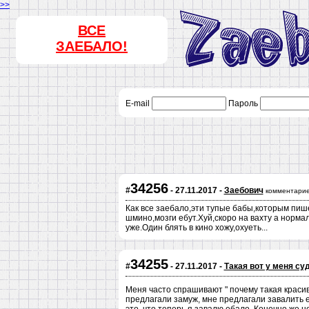
>>
ВСЕ
ЗАЕБАЛО!
E-mail
Пароль
34256
#
- 27.11.2017 -
Заебович
комментарие
Как все заебало,эти тупые бабы,которым пиш
шмино,мозги ебут.Хуй,скоро на вахту а норм
уже.Один блять в кино хожу,охуеть...
34255
#
- 27.11.2017 -
Такая вот у меня су
Меня часто спрашивают " почему такая красива
предлагали замуж, мне предлагали завалить еб