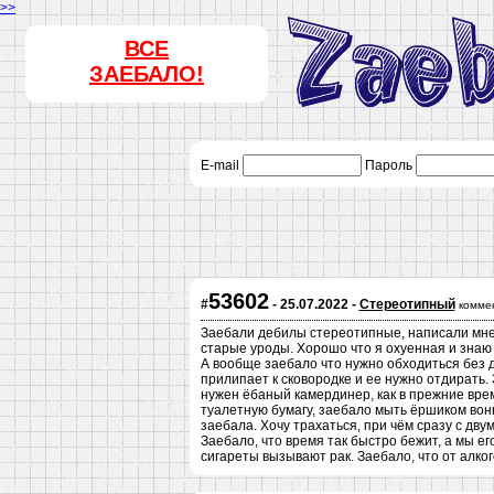
>>
ВСЕ
ЗАЕБАЛО!
E-mail
Пароль
53602
#
- 25.07.2022 -
Стереотипный
комме
Заебали дебилы стереотипные, написали мне
старые уроды. Хорошо что я охуенная и знаю 
А вообще заебало что нужно обходиться без д
прилипает к сковородке и ее нужно отдирать.
нужен ёбаный камердинер, как в прежние вре
туалетную бумагу, заебало мыть ёршиком вон
заебала. Хочу трахаться, при чём сразу с двум
Заебало, что время так быстро бежит, а мы е
сигареты вызывают рак. Заебало, что от алко