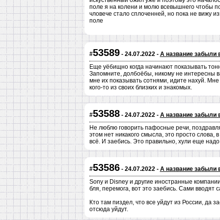
искуственный ожил уже и поэтому это началось
поле я на колени и молю всевышнего чтобы по
чловече стало сплоченней, но пока не вижу и
поле
53589
#
- 24.07.2022 -
А название забыли 
Еще уёбищно когда начинают показывать тонны
Запомните, долбоёбы, никому не интересны в
мне их показывать сотнями, идите нахуй. Мне 
кого-то из своих близких и знакомых.
53588
#
- 24.07.2022 -
А название забыли 
Не люблю говорить пафосные речи, поздравлят
этом нет никакого смысла, это просто слова, 
всё. И заебись. Это правильно, хули еще надо
53586
#
- 24.07.2022 -
А название забыли 
Sony и Disney и другие иностранные компании
бля, перемога, вот это заебись. Сами вводят 
Кто там пиздел, что все уйдут из России, да 
отсюда уйдут.