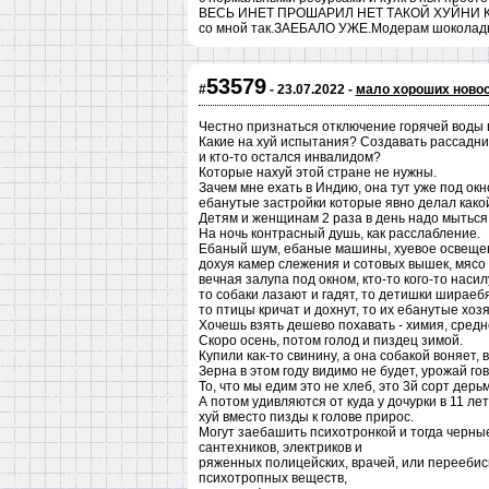
ВЕСЬ ИНЕТ ПРОШАРИЛ НЕТ ТАКОЙ ХУЙНИ КА
со мной так.ЗАЕБАЛО УЖЕ.Модерам шоколадку
53579
#
- 23.07.2022 -
мало хороших ново
Честно признаться отключение горячей воды 
Какие на хуй испытания? Создавать рассадник
и кто-то остался инвалидом?
Которые нахуй этой стране не нужны.
Зачем мне ехать в Индию, она тут уже под ок
ебанутые застройки которые явно делал како
Детям и женщинам 2 раза в день надо мыться,
На ночь контрасный душь, как расслабление.
Ебаный шум, ебаные машины, хуевое освещен
дохуя камер слежения и сотовых вышек, мясо
вечная залупа под окном, кто-то кого-то насил
то собаки лазают и гадят, то детишки шираебят
то птицы кричат и дохнут, то их ебанутые хоз
Хочешь взять дешево похавать - химия, среднее
Скоро осень, потом голод и пиздец зимой.
Купили как-то свинину, а она собакой воняет,
Зерна в этом году видимо не будет, урожай го
То, что мы едим это не хлеб, это 3й сорт д
А потом удивляются от куда у дочурки в 11 лет
хуй вместо пизды к голове прирос.
Могут заебашить психотронкой и тогда черны
сантехников, электриков и
ряженных полицейских, врачей, или переебис
психотропных веществ,