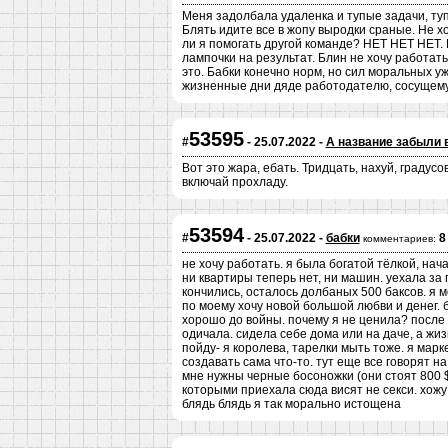
Меня задолбала удаленка и тупые задачи, ту
Блять идите все в жопу выродки сраные. Не х
ли я помогать другой команде? НЕТ НЕТ НЕТ. 
лампочки на результат. Блин не хочу работать
это. Бабки конечно норм, но сил моральных у
жизненные дни дяде работодателю, сосущему
53595
#
- 25.07.2022 -
А название забыли 
Вот это жара, ебать. Тридцать, нахуй, градусо
включай прохладу.
53594
#
- 25.07.2022 -
бабки
8
комментариев:
не хочу работать. я была богатой тёлкой, нача
ни квартиры теперь нет, ни машин. уехала за г
кончились, осталось долбаных 500 баксов. я 
по моему хочу новой большой любви и денег. 
хорошо до войны. почему я не ценила? после 8
одичала. сидела себе дома или на даче, а жиз
пойду- я королева, тарелки мыть тоже. я марк
создавать сама что-то. тут еще все говорят н
мне нужны черные босоножки (они стоят 800 $
которыми приехала сюда висят не секси. хожу 
блядь блядь я так морально истощена