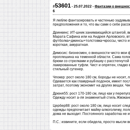
53601
#
- 25.07.2022 -
Фантазии о внешност
6
Я люблю фантазировать и частенько задумыва
предположения и то, что вы сами о себе расс
Дринкинс: ИТ-шник занимающийся штангой, в
Марата Сафина или на Андрея Арловского, вт
футболка+джинсы+толстовка+кроссы, чисто и о
короткая, аккуратная.
Димосис: бизнесмен, о внешности чисто мои ф
проплешина на теменной области. Сама голов
брюки со стрелками и рубашку с расстегнутой в
лакированные туфли. Чист и опрятен, гладко в
стильный сутенер.
Чпокер: рост около 180 см, бороды не носит,
Одевается как гламурный подонок, имеет по
затрат, поэтому экономит на других вещах. Чи
Дрюня55: рост 170-180 см, лицо как у перепуг
Одежду носит а-ля знаменитый стиль Жмэкан
Цербер88: рост около 180 см, лицо носит сле
одежды предпочитает майку-алкоголичку, пол
дома не выходит. Постоянного заработка не и
П.С.: извините, если обидела, просто мысли в