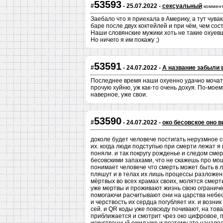
53593
#
- 25.07.2022 -
сексуальный
коммент
Заебало что я приехала в Америку, а тут чува
баре после двух коктейлей и при чём, чем сос
Наши словянские мужики хоть не такие охуевш
Но ничего я им покажу ;)
53591
#
- 24.07.2022 -
А название забыли 
Последнее время наши охуенно удачно мочат 
прочую хуйню, уж как-то очень дохуя. По-моем
наверное, уже свои.
53590
#
- 24.07.2022 -
око бесовское оно в
доколе будет человече постигать нерузмное с
их. когда люди подступью при смерти лежат я 
поняли. и так покругу рожденье и следом смер
бесовскими запахами, что не скажешь про мощ
понимает человече что смерть может быть в 
пляшут и в телах их лишь процессы разложени
мёртвых во всех храмах своих, молятся смерти
уже мертвы и проживают жизнь свою ограничен
помогаючи расчитывают они на царства небесн
и черствость их сердца погубляет их. и возник
сей. и QR коды уже повсюду почивают, на това
приближается и смотрит чрез око цифровое, п