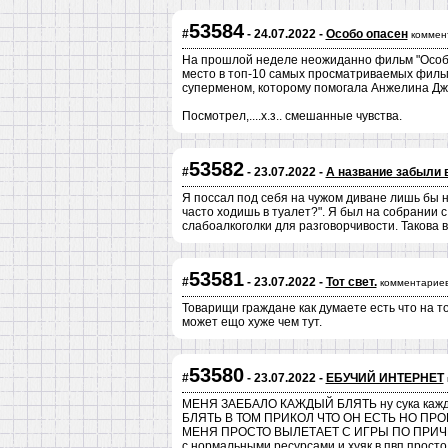
53584
#
- 24.07.2022 -
Особо опасен
коммен
На прошлой неделе неожиданно фильм "Особо
место в топ-10 самых просматриваемых фильмо
суперменом, которому помогала Анжелина Дж
Посмотрел,....х.з.. смешанные чувства.
53582
#
- 23.07.2022 -
А название забыли 
Я поссал под себя на чужом диване лишь бы н
часто ходишь в туалет?". Я был на собрании 
слабоалкоголки для разговорчивости. Такова во
53581
#
- 23.07.2022 -
Тот свет.
комментариев
Товарищи граждане как думаете есть что на то
может ещо хуже чем тут.
53580
#
- 23.07.2022 -
ЕБУЧИЙ ИНТЕРНЕТ
МЕНЯ ЗАЕБАЛО КАЖДЫЙ БЛЯТЬ ну сука каждый
БЛЯТЬ В ТОМ ПРИКОЛ ЧТО ОН ЕСТЬ НО ПРО
МЕНЯ ПРОСТО ВЫЛЕТАЕТ С ИГРЫ ПО ПРИЧИНЕ 
с нормальными ресурсами и хуяк в пвп про