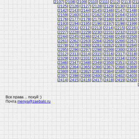
[
2107
] [
2108
] [
2109
] [
2110
] [
2111
] [
2112
] [
2113
] [
21
[
2125
] [
2126
] [
2127
] [
2128
] [
2129
] [
2130
] [
2131
] [
[
2142
] [
2143
] [
2144
] [
2145
] [
2146
] [
2147
] [
2148
] [
[
2159
] [
2160
] [
2161
] [
2162
] [
2163
] [
2164
] [
2165
] [
[
2176
] [
2177
] [
2178
] [
2179
] [
2180
] [
2181
] [
2182
] [
[
2193
] [
2194
] [
2195
] [
2196
] [
2197
] [
2198
] [
2199
] [
[
2210
] [
2211
] [
2212
] [
2213
] [
2214
] [
2215
] [
2216
] [
[
2227
] [
2228
] [
2229
] [
2230
] [
2231
] [
2232
] [
2233
] [
[
2244
] [
2245
] [
2246
] [
2247
] [
2248
] [
2249
] [
2250
] [
[
2261
] [
2262
] [
2263
] [
2264
] [
2265
] [
2266
] [
2267
] [
[
2278
] [
2279
] [
2280
] [
2281
] [
2282
] [
2283
] [
2284
] [
[
2295
] [
2296
] [
2297
] [
2298
] [
2299
] [
2300
] [
2301
] [
[
2312
] [
2313
] [
2314
] [
2315
] [
2316
] [
2317
] [
2318
] [
[
2329
] [
2330
] [
2331
] [
2332
] [
2333
] [
2334
] [
2335
] [
[
2346
] [
2347
] [
2348
] [
2349
] [
2350
] [
2351
] [
2352
] [
[
2363
] [
2364
] [
2365
] [
2366
] [
2367
] [
2368
] [
2369
] [
[
2380
] [
2381
] [
2382
] [
2383
] [
2384
] [
2385
] [
2386
] [
[
2397
] [
2398
] [
2399
] [
2400
] [
2401
] [
2402
] [
2403
] [
[
2414
] [
2415
] [
2416
] [
2417
] [
2418
] [
2419
] [
2420
] [
[
Все права ... похуй :)
Почта
menya@zaebalo.ru