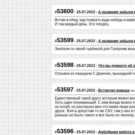
53600
#
- 25.07.2022 -
А название забыли 
Встаю в обед, иду пожрать куда-нибудь в кафе
И так каждый день. Это пиздец.
53599
#
- 25.07.2022 -
А название забыли 
Заебали со своей турбиной для Газпрома вошк
53598
#
- 25.07.2022 -
Что вы думаете об 
Отрывок из передачи С.Доренко, вышедшей незад
53597
#
- 25.07.2022 -
Встретил кореша
ко
Единственный такой друг,с которым можно все
Хоть один понимающий. С ним всегда можно 
ну похуй, он рассказал мне что какие люди р
друга.. Взять допустми то же СБУ, там у них в
раньше не было такого и всё было по чесноку.
53596
#
- 25.07.2022 -
Доблбаная работа и