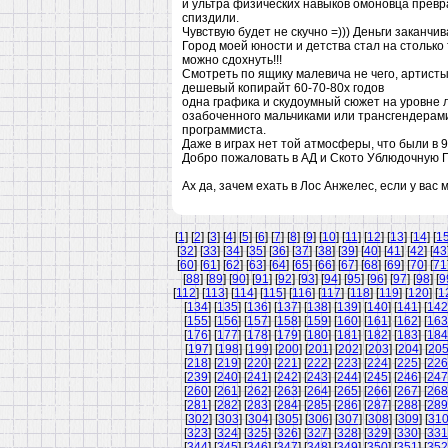
и ультра физических навыков омоновца превра
спиздили.
Чувствую будет не скучно =))) Деньги заканчив
Город моей юности и детства стал на столько 
можно сдохнуть!!!
Смотреть по ящику малевича не чего, артист
дешевый копирайт 60-70-80х годов
одна графика и скудоумный сюжет на уровне 
озабоченного мальчиками или трансгендерам
программиста.
Даже в играх нет той атмосферы, что были в 9
Добро пожаловать в АД и Ското Ублюдочную 
Ах да, зачем ехать в Лос Анжелес, если у вас 
[
1
] [
2
] [
3
] [
4
] [
5
] [
6
] [
7
] [
8
] [
9
] [
10
] [
11
] [
12
] [
13
] [
14
] [
1
[
32
] [
33
] [
34
] [
35
] [
36
] [
37
] [
38
] [
39
] [
40
] [
41
] [
42
] [
43
[
60
] [
61
] [
62
] [
63
] [
64
] [
65
] [
66
] [
67
] [
68
] [
69
] [
70
] [
71
[
88
] [
89
] [
90
] [
91
] [
92
] [
93
] [
94
] [
95
] [
96
] [
97
] [
98
] [
9
[
112
] [
113
] [
114
] [
115
] [
116
] [
117
] [
118
] [
119
] [
120
] [
1
[
134
] [
135
] [
136
] [
137
] [
138
] [
139
] [
140
] [
141
] [
142
[
155
] [
156
] [
157
] [
158
] [
159
] [
160
] [
161
] [
162
] [
163
[
176
] [
177
] [
178
] [
179
] [
180
] [
181
] [
182
] [
183
] [
184
[
197
] [
198
] [
199
] [
200
] [
201
] [
202
] [
203
] [
204
] [
20
[
218
] [
219
] [
220
] [
221
] [
222
] [
223
] [
224
] [
225
] [
226
[
239
] [
240
] [
241
] [
242
] [
243
] [
244
] [
245
] [
246
] [
247
[
260
] [
261
] [
262
] [
263
] [
264
] [
265
] [
266
] [
267
] [
268
[
281
] [
282
] [
283
] [
284
] [
285
] [
286
] [
287
] [
288
] [
289
[
302
] [
303
] [
304
] [
305
] [
306
] [
307
] [
308
] [
309
] [
31
[
323
] [
324
] [
325
] [
326
] [
327
] [
328
] [
329
] [
330
] [
331
[
344
] [
345
] [
346
] [
347
] [
348
] [
349
] [
350
] [
351
] [
352