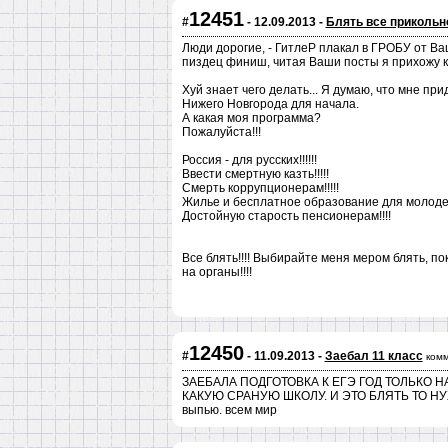
12451
#
- 12.09.2013 -
Блять все прикольно
Люди дорогие, - ГитлеР плакал в ГРОБУ от Ва
пиздец финиш, читая Ваши посты я прихожу к в
Хуй знает чего делать... Я думаю, что мне пр
Нижего Новгорода для начала.
А какая моя программа?
Пожалуйста!!!
Россия - для русских!!!!!!
Ввести смертную казть!!!!!
Смерть коррупционерам!!!!!
Жилье и бесплатное образование для молодеж
Достойную старость пенсионерам!!!!
Все блять!!!! Выбирайте меня мером блять, пока
на органы!!!!
12450
#
- 11.09.2013 -
Заебал 11 класс
комм
ЗАЕБАЛА ПОДГОТОВКА К ЕГЭ ГОД ТОЛЬКО Н
КАКУЮ СРАНУЮ ШКОЛУ. И ЭТО БЛЯТЬ ТО НУЖ
выпью. всем мир