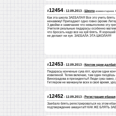
12454
#
- 12.09.2013 -
Школа
комментариев:
Как эта школа ЗАЕБАЛА!!! Все это учить блят
ненавижу! Припадают одно говно (кроме Лите
3 двойки и замечание что невыполняю эту гр
Учителя реальные пидарасы особенно матема
что бросать надо все на хуй блять. Я хороши
не делают ни хуя. ЗАЕБАЛА ЭТА ШКОЛА!!!!!
12453
#
- 12.09.2013 -
Кругом одни далба
Пидарасы конченые сука ёпт, кругом одни кон
извилиной. Телик включаю, там один пиздёшь 
Виноградова в президенты!! Люди сука гавно,
Гитлером не мачканули всех в своё время, ур
12452
#
- 12.09.2013 -
Регистрация ебаная
Заебало блять регестрироваться на этом ебан
подтверждение аккаунта!!! КАК ЖЕ БЛЯТЬ З