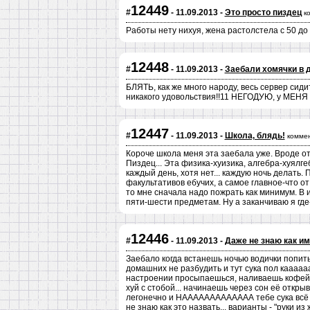
12449
#
- 11.09.2013 -
Это просто пиздец
к
Работы нету нихуя, жена растолстела с 50 до 
12448
#
- 11.09.2013 -
Заебали хомячки в 
БЛЯТЬ, как же много народу, весь сервер сидит
никакого удовольствия!!11 НЕГОДУЮ, у МЕНЯ
12447
#
- 11.09.2013 -
Школа, блядь!
комме
Короче школа меня эта заебала уже. Вроде оту
Пиздец... Эта физика-хуизика, алгебра-хуялге
каждый день, хотя нет... каждую ночь делать. 
факультативов ебучих, а самое главное-что от 
то мне сначала надо пожрать как минимум. В 
пяти-шести предметам. Ну а заканчиваю я где-
12446
#
- 11.09.2013 -
Даже не знаю как им
Заебало когда встанешь ночью водички попи
домашних не разбудить и тут сука пол каааааакккк
настроении просыпаешься, наливаешь кофейку
хуй с стобой... начинаешь через сон её открыв
легонечно и НААААААААААААА тебе сука всё молок
не знаю как это назвать... варианты - "руки 