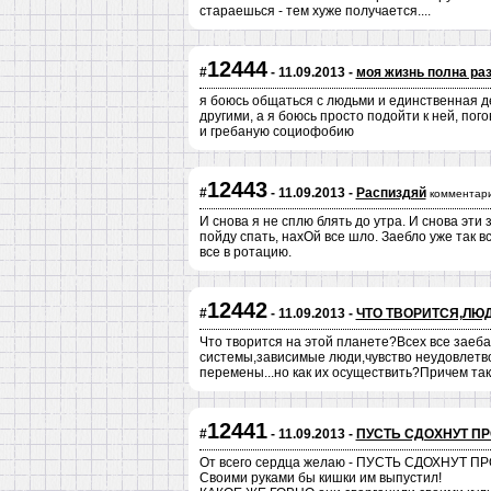
стараешься - тем хуже получается....
12444
#
- 11.09.2013 -
моя жизнь полна ра
я боюсь общаться с людьми и единственная де
другими, а я боюсь просто подойти к ней, пог
и гребаную социофобию
12443
#
- 11.09.2013 -
Распиздяй
комментари
И снова я не сплю блять до утра. И снова эти
пойду спать, нахОй все шло. Заебло уже так в
все в ротацию.
12442
#
- 11.09.2013 -
ЧТО ТВОРИТСЯ,ЛЮД
Что творится на этой планете?Всех все заеба
системы,зависимые люди,чувство неудовлетвор
перемены...но как их осуществить?Причем так
12441
#
- 11.09.2013 -
ПУСТЬ СДОХНУТ П
От всего сердца желаю - ПУСТЬ СДОХНУТ
Своими руками бы кишки им выпустил!