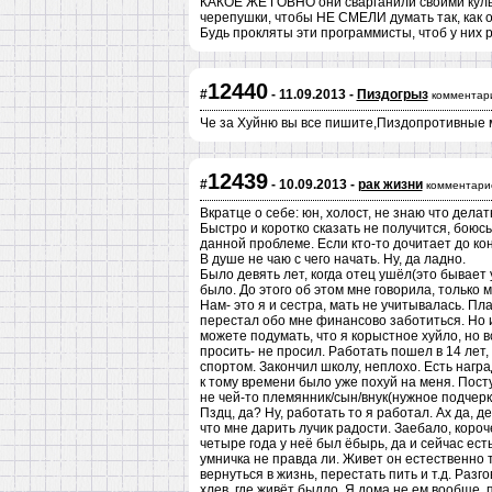
КАКОЕ ЖЕ ГОВНО они сварганили своими культ
черепушки, чтобы НЕ СМЕЛИ думать так, как 
Будь прокляты эти программисты, чтоб у них р
12440
#
- 11.09.2013 -
Пиздогрыз
комментар
Че за Хуйню вы все пишите,Пиздопротивные м
12439
#
- 10.09.2013 -
рак жизни
комментари
Вкратце о себе: юн, холост, не знаю что делат
Быстро и коротко сказать не получится, боюсь
данной проблеме. Если кто-то дочитает до кон
В душе не чаю с чего начать. Ну, да ладно.
Было девять лет, когда отец ушёл(это бывает у
было. До этого об этом мне говорила, только м
Нам- это я и сестра, мать не учитывалась. Пл
перестал обо мне финансово заботиться. Но и
можете подумать, что я корыстное хуйло, но вс
просить- не просил. Работать пошел в 14 лет
спортом. Закончил школу, неплохо. Есть награ
к тому времени было уже похуй на меня. Посту
не чей-то племянник/сын/внук(нужное подчеркн
Пздц, да? Ну, работать то я работал. Ах да, 
что мне дарить лучик радости. Заебало, короче
четыре года у неё был ёбырь, да и сейчас ест
умничка не правда ли. Живет он естественно т
вернуться в жизнь, перестать пить и т.д. Раз
хлев, где живёт быдло. Я дома не ем вообще, 