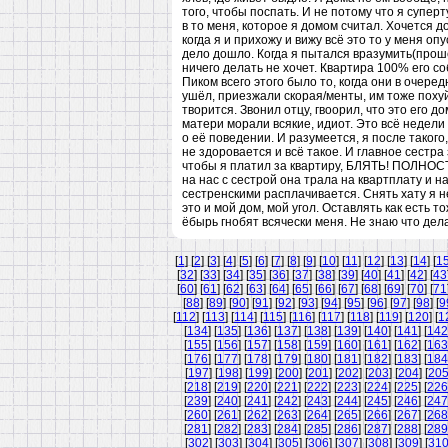
того, чтобы поспать. И не потому что я суперт
в то меня, которое я домом считал. Хочется д
когда я и прихожу и вижу всё это то у меня о
дело дошло. Когда я пытался вразумить(проше
ничего делать не хочет. Квартира 100% его со
Пиком всего этого было то, когда они в очеред
ушёл, приезжали скорая/менты, им тоже похуй 
творится. Звонил отцу, гвоорил, что это его д
матери морали всякие, идиот. Это всё недели 
о её поведении. И разумеется, я после такого,
не здоровается и всё такое. И главное сестр
чтобы я платил за квартиру, БЛЯТЬ! ПОЛНОСТ
на нас с сестрой она трала на квартплату и н
сестренскими расплачивается. Снять хату я не
это и мой дом, мой угол. Оставлять как есть то
ёбырь гнобят всячески меня. Не знаю что делат
[
1
] [
2
] [
3
] [
4
] [
5
] [
6
] [
7
] [
8
] [
9
] [
10
] [
11
] [
12
] [
13
] [
14
] [
1
[
32
] [
33
] [
34
] [
35
] [
36
] [
37
] [
38
] [
39
] [
40
] [
41
] [
42
] [
43
[
60
] [
61
] [
62
] [
63
] [
64
] [
65
] [
66
] [
67
] [
68
] [
69
] [
70
] [
71
[
88
] [
89
] [
90
] [
91
] [
92
] [
93
] [
94
] [
95
] [
96
] [
97
] [
98
] [
9
[
112
] [
113
] [
114
] [
115
] [
116
] [
117
] [
118
] [
119
] [
120
] [
1
[
134
] [
135
] [
136
] [
137
] [
138
] [
139
] [
140
] [
141
] [
142
[
155
] [
156
] [
157
] [
158
] [
159
] [
160
] [
161
] [
162
] [
163
[
176
] [
177
] [
178
] [
179
] [
180
] [
181
] [
182
] [
183
] [
184
[
197
] [
198
] [
199
] [
200
] [
201
] [
202
] [
203
] [
204
] [
20
[
218
] [
219
] [
220
] [
221
] [
222
] [
223
] [
224
] [
225
] [
226
[
239
] [
240
] [
241
] [
242
] [
243
] [
244
] [
245
] [
246
] [
247
[
260
] [
261
] [
262
] [
263
] [
264
] [
265
] [
266
] [
267
] [
268
[
281
] [
282
] [
283
] [
284
] [
285
] [
286
] [
287
] [
288
] [
289
[
302
] [
303
] [
304
] [
305
] [
306
] [
307
] [
308
] [
309
] [
31