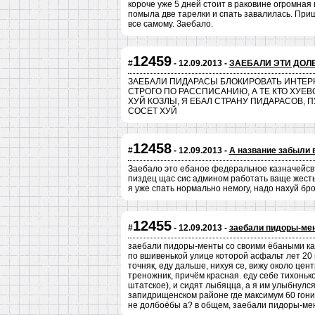
короче уже 5 дней стоит в раковине огромная к
помыла две тарелки и спать завалилась. Приш
все самому. Заебало.
12459
#
- 12.09.2013 -
ЗАЕБАЛИ ЭТИ ДОЛ
ЗАЕБАЛИ ПИДАРАСЫ БЛОКИРОВАТЬ ИНТЕРН
СТРОГО ПО РАССПИСАНИЮ, А ТЕ КТО ХУЕВО
ХУЙ КОЗЛЫ, Я ЕБАЛ СТРАНУ ПИДАРАСОВ, 
СОСЕТ ХУЙ
12458
#
- 12.09.2013 -
А название забыли 
Заебало это ебаное федеральное казначейсвт
пиздец щас сис админом работать ваще жесть,
я уже спать нормально немогу, надо нахуй бр
12455
#
- 12.09.2013 -
заебали пидоры-ме
заебали пидоры-менты со своими ёбаными кам
по вшивенькой улице которой асфальт лет 20 н
точняк, еду дальше, нихуя се, вижу около цент
треножник, причём красная. еду себе тихонько 
штатское), и сидят лыбяцца, а я им улыбнулся
запидрищенском районе где максимум 60 гонит
не долбоёбы а? в общем, заебали пидоры-мент