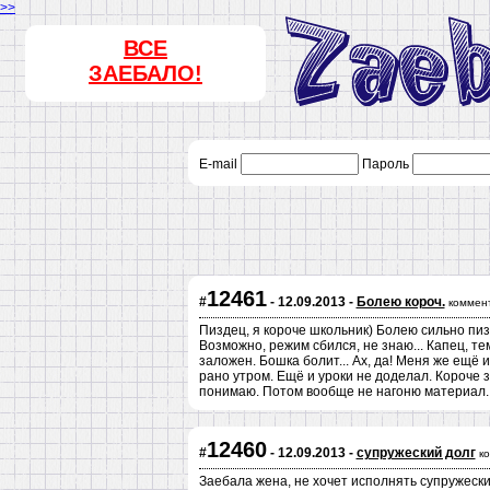
>>
ВСЕ
ЗАЕБАЛО!
E-mail
Пароль
12461
#
- 12.09.2013 -
Болею короч.
коммен
Пиздец, я короче школьник) Болею сильно пиз
Возможно, режим сбился, не знаю... Капец, т
заложен. Бошка болит... Ах, да! Меня же ещё 
рано утром. Ещё и уроки не доделал. Короче з
понимаю. Потом вообще не нагоню материал. 
12460
#
- 12.09.2013 -
супружеский долг
к
Заебала жена, не хочет исполнять супружеский 