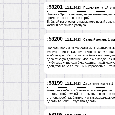
58201
#
- 12.11.2023 -
Пацики не путайте.
к
Називая Христа евреем, вы не заметили, что 
времени. То есть он не еврей.
Библией вы очевидно называете новый завет. 
ковчег и всё живое утонуло.
58200
#
- 12.11.2023 -
Старый лекарь бля
Послали папика за таблетками, а именно за Ф
хуету от гриппа. Бля, ну ты что долбаёб? Те
вообще треш был. У матери было высокое давл
делают когда давление. Магнезия вроде назыв
Фу блядь, лучше сам буду ходить, нахуй мату
дрон, только без антенны и управления. Это 
58199
#
- 12.11.2023 -
Дура
1
комментариев:
Меня так заебало абсолютно все вот реально 
делать в этой ебучей в рот жизни я нчегт не 
степень моей заебаннлсти я так задралась ео 
делать то блять нахуя что делать
58198