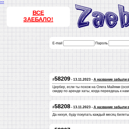
>>
ВСЕ
ЗАЕБАЛО!
E-mail
Пароль
58209
#
- 13.11.2023 -
А название забыли 
Цербер, если ты похож на Олега Майями (особ
скидку по аренде хаты, когда переедешь к на
58208
#
- 13.11.2023 -
А название забыли 
Да нихуя, буду покупать каждый месяц билеты 