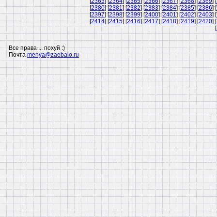
[
2363
] [
2364
] [
2365
] [
2366
] [
2367
] [
2368
] [
2369
] [
[
2380
] [
2381
] [
2382
] [
2383
] [
2384
] [
2385
] [
2386
] [
[
2397
] [
2398
] [
2399
] [
2400
] [
2401
] [
2402
] [
2403
] [
[
2414
] [
2415
] [
2416
] [
2417
] [
2418
] [
2419
] [
2420
] [
[
Все права ... похуй :)
Почта
menya@zaebalo.ru