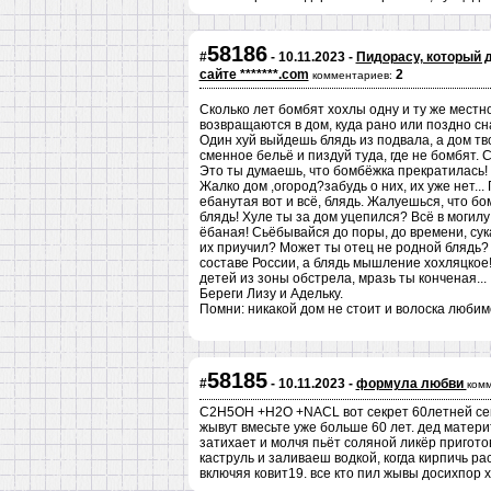
58186
#
- 10.11.2023 -
Пидорасу, который д
сайте *******.com
2
комментариев:
Сколько лет бомбят хохлы одну и ту же местн
возвращаются в дом, куда рано или поздно сн
Один хуй выйдешь блядь из подвала, а дом тв
сменное бельё и пиздуй туда, где не бомбят. С
Это ты думаешь, что бомбёжка прекратилась! 
Жалко дом ,огород?забудь о них, их уже нет...
ебанутая вот и всё, блядь. Жалуешься, что бо
блядь! Хуле ты за дом уцепился? Всё в могилу
ёбаная! Сьёбывайся до поры, до времени, сука
их приучил? Может ты отец не родной блядь? 
составе России, а блядь мышление хохляцкое!
детей из зоны обстрела, мразь ты конченая...
Береги Лизу и Адельку.
Помни: никакой дом не стоит и волоска любим
58185
#
- 10.11.2023 -
формула любви
комм
С2Н5ОН +Н2О +NACL вот секрет 60летней семе
жывут вмесьте уже больше 60 лет. дед материт
затихает и молчя пьёт соляной ликёр пригото
каструль и заливаеш водкой, когда кирпичь ра
включяя ковит19. все кто пил жывы досихпор