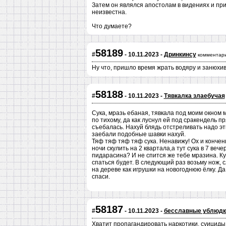
Затем он являлся апостолам в видениях и пр
неизвестна.
Что думаете?
58189
#
- 10.11.2023 -
Дринкинсу
комментари
Ну что, пришло время жрать водяру и занюхи
58188
#
- 10.11.2023 -
Тявкалка злаебучая
Сука, мразь ебаная, тявкала под моим окном 
по тихому, да как луснул ей под сракендель п
съебалась. Нахуй блядь отстреливать надо эт
заебали подобные шавки нахуй.
Тяф тяф тяф тяф сука. Ненавижу! Ох и кончен
ночи скулить на 2 квартала,а тут сука в 7 ве
пидарасина? И не спится же тебе мразина. Ку
спаться будет. В следующий раз возьму нож, 
на дереве как игрушки на новогоднюю ёлку. Да
спаси.
58187
#
- 10.11.2023 -
бесславные ублюдк
Хватит пропагандировать наркотики, суициды, пидорасню