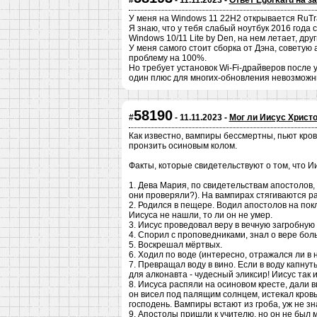
#
- 11.11.2023 -
Ответ Egorkaru на з
У меня на Windows 11 22H2 открывается RuTrack
Я знаю, что у тебя слабый ноутбук 2016 года 
Windows 10/11 Lite by Den, на нем летает, друг
У меня самого стоит сборка от Дэна, советую
проблему на 100%.
Но требует установок Wi-Fi-драйверов после 
один плюс для многих-обновления невозможн
58190
#
- 11.11.2023 -
Мог ли Иисус Христ
Как известно, вампиры бессмертны, пьют кров
пронзить осиновым колом.
Факты, которые свидетельствуют о том, что И
1. Дева Мария, по свидетельствам апостолов,
они проверяли?). На вампирах стягиваются ра
2. Родился в пещере. Водил апостолов на пок
Иисуса не нашли, то ли он не умер.
3. Иисус проведовал веру в вечную загробную ж
4. Спорил с проповедниками, знал о вере бол
5. Воскрешал мёртвых.
6. Ходил по воде (интересно, отражался ли в 
7. Превращал воду в вино. Если в воду капнуть
для алконавта - чудесный эликсир! Иисус так 
8. Иисуса распяли на осиновом кресте, дали 
он висел под палящим солнцем, истекал кровью
господень. Вампиры встают из гроба, уж не зна
9. Апостолы пришли к учителю, но он не был мё