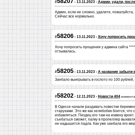
58207
#
- 13.11.2023 -
Админ, удали, после
Админ, если не сложно, удалите, пожалуйста,
Сейчас все нормально.
58206
#
- 13.11.2023 -
Хочу попросить прощ
Хочу попросить прощения у админа сайта *****
отзывалась.
58205
#
- 13.11.2023 -
А название забыли 
Заебало выигрывать в гослото по 100 рублей
58202
#
- 12.11.2023 -
Новости 404
коммента
В Одессе начали раздавать повестки беремен
старухами. Это же как зелибобик боится, что 
избавляться. Пиздец его там на измену кроет.
съебаться сможет, палку в пропеллер выхвати
не надышится падла. Как уже заебала его ме