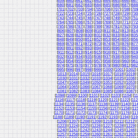
[
659
] [
660
] [
661
] [
662
] [
663
] [
664
] [
665
] [
666
] [
667
[
680
] [
681
] [
682
] [
683
] [
684
] [
685
] [
686
] [
687
] [
688
[
701
] [
702
] [
703
] [
704
] [
705
] [
706
] [
707
] [
708
] [
70
[
722
] [
723
] [
724
] [
725
] [
726
] [
727
] [
728
] [
729
] [
730
[
743
] [
744
] [
745
] [
746
] [
747
] [
748
] [
749
] [
750
] [
751
[
764
] [
765
] [
766
] [
767
] [
768
] [
769
] [
770
] [
771
] [
772
[
785
] [
786
] [
787
] [
788
] [
789
] [
790
] [
791
] [
792
] [
793
[
806
] [
807
] [
808
] [
809
] [
810
] [
811
] [
812
] [
813
] [
814
[
827
] [
828
] [
829
] [
830
] [
831
] [
832
] [
833
] [
834
] [
835
[
848
] [
849
] [
850
] [
851
] [
852
] [
853
] [
854
] [
855
] [
856
[
869
] [
870
] [
871
] [
872
] [
873
] [
874
] [
875
] [
876
] [
877
[
890
] [
891
] [
892
] [
893
] [
894
] [
895
] [
896
] [
897
] [
898
[
911
] [
912
] [
913
] [
914
] [
915
] [
916
] [
917
] [
918
] [
919
[
932
] [
933
] [
934
] [
935
] [
936
] [
937
] [
938
] [
939
] [
940
[
953
] [
954
] [
955
] [
956
] [
957
] [
958
] [
959
] [
960
] [
961
[
974
] [
975
] [
976
] [
977
] [
978
] [
979
] [
980
] [
981
] [
982
[
995
] [
996
] [
997
] [
998
] [
999
] [
1000
] [
1001
] [
1002
] [
[
1013
] [
1014
] [
1015
] [
1016
] [
1017
] [
1018
] [
1019
] [
[
1030
] [
1031
] [
1032
] [
1033
] [
1034
] [
1035
] [
1036
] [
[
1047
] [
1048
] [
1049
] [
1050
] [
1051
] [
1052
] [
1053
] [
[
1064
] [
1065
] [
1066
] [
1067
] [
1068
] [
1069
] [
1070
] [
[
1081
] [
1082
] [
1083
] [
1084
] [
1085
] [
1086
] [
1087
] [
[
1098
] [
1099
] [
1100
] [
1101
] [
1102
] [
1103
] [
1104
] [
11
[
1116
] [
1117
] [
1118
] [
1119
] [
1120
] [
1121
] [
1122
] [
11
[
1134
] [
1135
] [
1136
] [
1137
] [
1138
] [
1139
] [
1140
] [
11
[
1152
] [
1153
] [
1154
] [
1155
] [
1156
] [
1157
] [
1158
] [
11
[
1170
] [
1171
] [
1172
] [
1173
] [
1174
] [
1175
] [
1176
] [
11
[
1188
] [
1189
] [
1190
] [
1191
] [
1192
] [
1193
] [
1194
] [
119
[
1206
] [
1207
] [
1208
] [
1209
] [
1210
] [
1211
] [
1212
] [
[
1223
] [
1224
] [
1225
] [
1226
] [
1227
] [
1228
] [
1229
] [
[
1240
] [
1241
] [
1242
] [
1243
] [
1244
] [
1245
] [
1246
] [
[
1257
] [
1258
] [
1259
] [
1260
] [
1261
] [
1262
] [
1263
] [