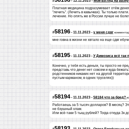
#
- 12.11.2023 -
Мой взгляд на разн
Платная медицина подразумевает отём денег а
"лечить". (Лечить в кавычках). Ты только пл
лечение. Но опять же в России лучше не болет
58196
#
- 11.11.2023 -
у меня сдвг
комментар
мне говна в жизни не хвтало на еще сдвг ебучи
58195
#
- 11.11.2023 -
У Димозиса всё так 
Конечно, у тебя есть деньги, ты просто не п
представь что денег нет совсем и куда бежать
родстенников никаких нет на другой территори
пустым карманом, в одних труселях))
58194
#
- 11.11.2023 -
58184 что за бред?
к
Работаешь за 5 тысяч долларов? В месяц? Это
не бэушный хлам.
Или всё-таки 5 тыщ рублей? Тогда откуда 3к 
58193