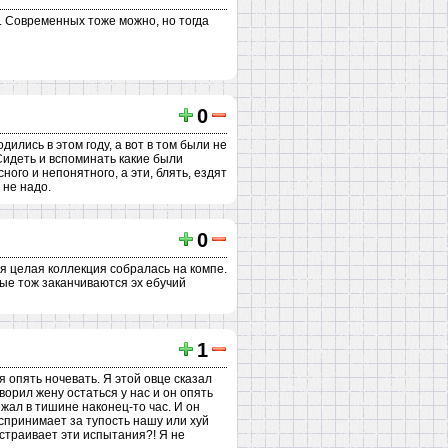
. Современных тоже можно, но тогда
0
ились в этом году, а вот в том были не
з. Сидеть и вспоминать какие были
ого и непонятного, а эти, блять, ездят
 не надо.
0
я целая коллекция собралась на компе.
ные тож заканчиваются эх ебучий
1
я опять ночевать. Я этой овце сказал
ворил жену остаться у нас и он опять
ежал в тишине наконец-то час. И он
оспринимает за тупость нашу или хуй
устраивает эти испытания?! Я не