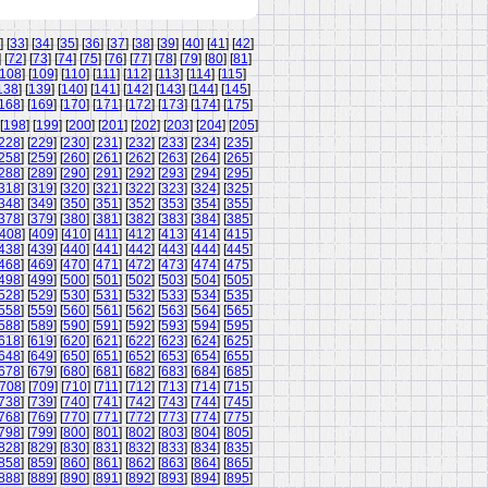
] [
33
] [
34
] [
35
] [
36
] [
37
] [
38
] [
39
] [
40
] [
41
] [
42
]
] [
72
] [
73
] [
74
] [
75
] [
76
] [
77
] [
78
] [
79
] [
80
] [
81
]
108
] [
109
] [
110
] [
111
] [
112
] [
113
] [
114
] [
115
]
138
] [
139
] [
140
] [
141
] [
142
] [
143
] [
144
] [
145
]
168
] [
169
] [
170
] [
171
] [
172
] [
173
] [
174
] [
175
]
[
198
] [
199
] [
200
] [
201
] [
202
] [
203
] [
204
] [
205
]
228
] [
229
] [
230
] [
231
] [
232
] [
233
] [
234
] [
235
]
258
] [
259
] [
260
] [
261
] [
262
] [
263
] [
264
] [
265
]
288
] [
289
] [
290
] [
291
] [
292
] [
293
] [
294
] [
295
]
318
] [
319
] [
320
] [
321
] [
322
] [
323
] [
324
] [
325
]
348
] [
349
] [
350
] [
351
] [
352
] [
353
] [
354
] [
355
]
378
] [
379
] [
380
] [
381
] [
382
] [
383
] [
384
] [
385
]
408
] [
409
] [
410
] [
411
] [
412
] [
413
] [
414
] [
415
]
438
] [
439
] [
440
] [
441
] [
442
] [
443
] [
444
] [
445
]
468
] [
469
] [
470
] [
471
] [
472
] [
473
] [
474
] [
475
]
498
] [
499
] [
500
] [
501
] [
502
] [
503
] [
504
] [
505
]
528
] [
529
] [
530
] [
531
] [
532
] [
533
] [
534
] [
535
]
558
] [
559
] [
560
] [
561
] [
562
] [
563
] [
564
] [
565
]
588
] [
589
] [
590
] [
591
] [
592
] [
593
] [
594
] [
595
]
618
] [
619
] [
620
] [
621
] [
622
] [
623
] [
624
] [
625
]
648
] [
649
] [
650
] [
651
] [
652
] [
653
] [
654
] [
655
]
678
] [
679
] [
680
] [
681
] [
682
] [
683
] [
684
] [
685
]
708
] [
709
] [
710
] [
711
] [
712
] [
713
] [
714
] [
715
]
738
] [
739
] [
740
] [
741
] [
742
] [
743
] [
744
] [
745
]
768
] [
769
] [
770
] [
771
] [
772
] [
773
] [
774
] [
775
]
798
] [
799
] [
800
] [
801
] [
802
] [
803
] [
804
] [
805
]
828
] [
829
] [
830
] [
831
] [
832
] [
833
] [
834
] [
835
]
858
] [
859
] [
860
] [
861
] [
862
] [
863
] [
864
] [
865
]
888
] [
889
] [
890
] [
891
] [
892
] [
893
] [
894
] [
895
]