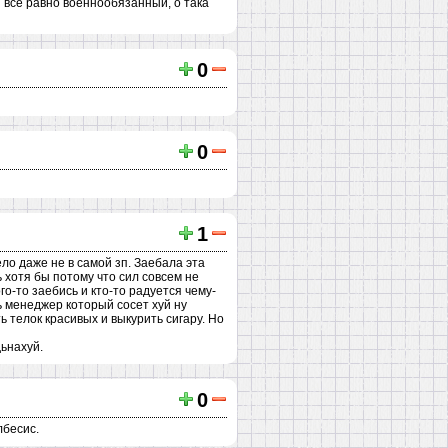
ы все равно военнообязанный, о така
0
0
1
ело даже не в самой зп. Заебала эта
 хотя бы потому что сил совсем не
го-то заебись и кто-то радуется чему-
дь менеджер который сосет хуй ну
ь телок красивых и выкурить сигару. Но
дьнахуй.
0
лбесис.