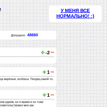
У МЕНЯ ВСЕ
НОРМАЛЬНО! :)
48660
Допущено:
-2
1
ца варёные, колбасы. Пиздец какой-то.
1
ом одним, но я мужик и он тоже
кровительствовал мне как