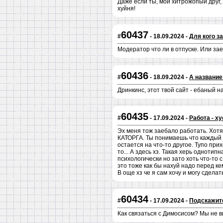
Даже если ты, мой хитрожопый друг, 
хуйня!
60437
#
- 18.09.2024 -
Для кого з
Модератор что ли в отпуске. Или за
60436
#
- 18.09.2024 -
А название
Дринкинс, этот твой сайт - ебаный н
60435
#
- 17.09.2024 -
Работа - х
Эх меня тож заебало работать. Хотя 
КАТОРГА. Ты понимаешь что каждый д
остается на что-то другое. Тупо прих
то... А здесь хз. Такая херь одноти
психологически но зато хоть что-то 
это тоже как бы нахуй надо перед ке
В още хз че я сам хочу и могу сдела
60434
#
- 17.09.2024 -
Подскажит
Как связаться с Димосисом? Мы не в