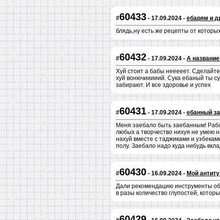
60433
#
- 17.09.2024 -
ебарям и д
блядь,ну есть же рецепты от которых
60432
#
- 17.09.2024 -
А название
Хуй стоит а бабы нееееет. Сделайте
хуй вонючииииий. Сука ебаный ты су
забирают. И все здоровье и успех
60431
#
- 17.09.2024 -
ебанный з
Меня заебало быть заебанным! Работ
любых а творчество нихуя не умею н
нахуй вместе с таджиками и узбекам
полу. Заебало надо куда нибудь вкл
60430
#
- 16.09.2024 -
Мой антит
Дали рекомендацию инструменты общ
в разы количество глупостей, котор
60429