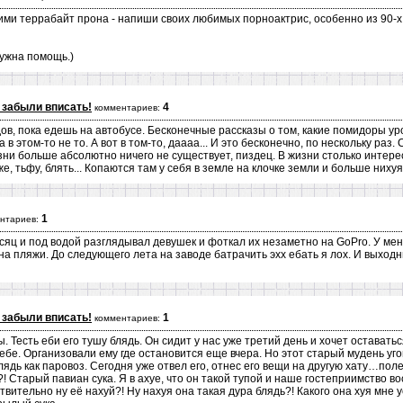
ими террабайт прона - напиши своих любимых порноактрис, особенно из 90-х
нужна помощь.)
 забыли вписать!
4
комментариев:
в, пока едешь на автобусе. Бесконечные рассказы о том, какие помидоры урод
 а в этом-то не то. А вот в том-то, даааа... И это бесконечно, по нескольку ра
зни больше абсолютно ничего не существует, пиздец. В жизни столько интересн
е, тьфу, блять... Копаются там у себя в земле на клочке земли и больше нихуя
1
нтариев:
яц и под водой разглядывал девушек и фоткал их незаметно на GoPro. У мен
на пляжи. До следующего лета на заводе батрачить эхх ебать я лох. И выход
 забыли вписать!
1
комментариев:
. Тесть еби его тушу блядь. Он сидит у нас уже третий день и хочет оставатьс
себе. Организовали ему где остановится еще вчера. Но этот старый мудень уго
блядь как паровоз. Сегодня уже отвел его, отнес его вещи на другую хату…пол
?! Старый павиан сука. Я в ахуе, что он такой тупой и наше гостеприимство в
твительно ну её нахуй?! Ну нахуя она такая дура блядь?! Какого она хуя мне 