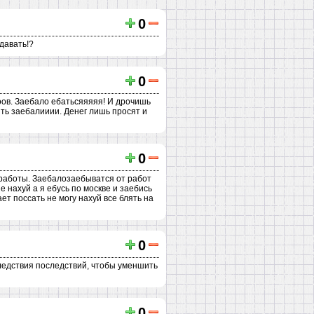
0
давать!?
0
ооов. Заебало ебатьсяяяяя! И дрочишь
ять заебалииии. Денег лишь просят и
0
 работы. Заебалозаебыватся от работ
 нахуй а я ебусь по москве и заебись
ет поссать не могу нахуй все блять на
0
ледствия последствий, чтобы уменшить
0