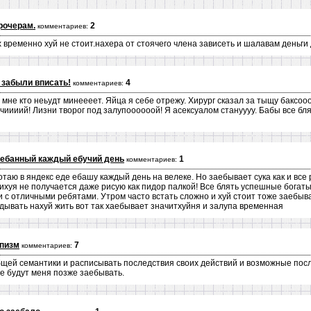
рочерам.
2
комментариев:
 временно хуй не стоит.нахера от стоячего члена зависеть и шалавам деньги 
 забыли вписать!
4
комментариев:
 мне кто неьудт минеееет. Яйца я себе отрежу. Хирург сказал за тыщу баксо
чиииий! Лизни творог под залупоооооой! Я асексуалом стануууу. Бабы все бл
аебанный каждый ебучий день
1
комментариев:
аю в яндекс еде ебашу каждый день на велеке. Но заебывает сука как и все
ихуя не получается даже рисую как пидор палкой! Все блять успешные богатые
и с отличными ребятами. Утром часто встать сложно и хуй стоит тоже заебыва
адывать нахуй жить вот так хаебывает значитхуйня и залупа временная
упизм
7
комментариев:
ей семантики и расписывать последствия своих действий и возможные пос
ые будут меня позже заебывать.