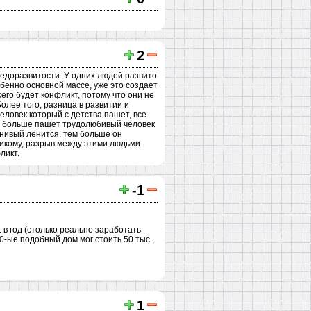
2
недоразвитости. У одних людей развито
обенно основной массе, уже это создает
сего будет конфликт, потому что они не
Более того, разница в развитии и
еловек который с детства пашет, все
чем больше пашет трудолюбивый человек
енивый ленится, тем больше он
никому, разрыв между этими людьми
ликт.
-1
 в год (столько реально заработать
0-ые подобный дом мог стоить 50 тыс.,
1