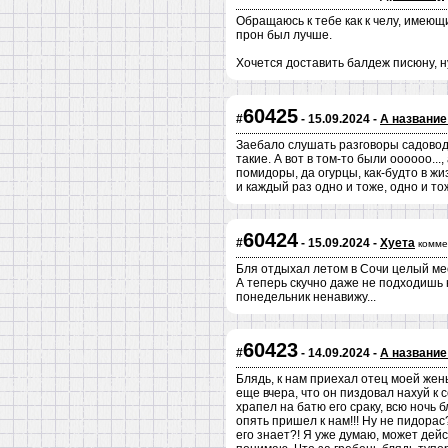
Обращаюсь к тебе как к челу, имеющ
прон был лучше.
Хочется доставить балдеж писюну, 
60425
#
- 15.09.2024 -
А название
Заебало слушать разговоры садоводо
такие. А вот в том-то были оооооо...,
помидоры, да огурцы, как-будто в жи
и каждый раз одно и тоже, одно и тож
60424
#
- 15.09.2024 -
Хуета
комме
Бля отдыхал летом в Сочи целый мес
А теперь скучно даже не подходишь 
понедельник ненавижу...
60423
#
- 14.09.2024 -
А название
Блядь, к нам приехал отец моей жены
еще вчера, что он пиздовал нахуй к 
храпел на батю его сраку, всю ночь 
опять пришел к нам!!! Ну не пидорас
его знает?! Я уже думаю, может дейс