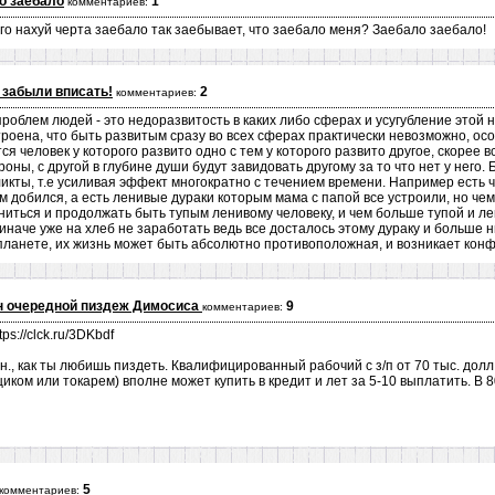
о заебало
1
комментариев:
ого нахуй черта заебало так заебывает, что заебало меня? Заебало заебало!
 забыли вписать!
2
комментариев:
роблем людей - это недоразвитость в каких либо сферах и усугубление этой 
устроена, что быть развитым сразу во всех сферах практически невозможно, ос
я человек у которого развито одно с тем у которого развито другое, скорее в
роны, с другой в глубине души будут завидовать другому за то что нет у него. 
икты, т.е усиливая эффект многократно с течением времени. Например есть ч
ам добился, а есть ленивые дураки которым мама с папой все устроили, но 
ниться и продолжать быть тупым ленивому человеку, и чем больше тупой и л
иначе уже на хлеб не заработать ведь все досталось этому дураку и больше 
 планете, их жизнь может быть абсолютно противоположная, и возникает конф
н очередной пиздеж Димосиса
9
комментариев:
ps://clck.ru/3DKbdf
н., как ты любишь пиздеть. Квалифицированный рабочий с з/п от 70 тыс. долл.
ком или токарем) вполне может купить в кредит и лет за 5-10 выплатить. В 8
5
комментариев: