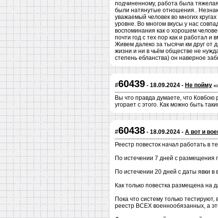
подчиненному, работа была тяжелая 
были натянутые отношения.. Незнаю 
уважаемый человек во многих кругах 
уровне. Во многом вкусы у нас совпа
воспоминания как о хорошем человек
почти год с тех пор как и работал и
Живем далеко за тысячи км друг от д
жизни и ни в чьëм обществе не нужда
степень ебланства) он наверное забы
60439
#
- 18.09.2024 -
Не пойму
к
Вы что правда думаете, что Ковбою 
угорает с этого. Как можно быть так
60438
#
- 18.09.2024 -
А вот и во
Реестр повесток начал работать в тес
По истечении 7 дней с размещения п
По истечении 20 дней с даты явки в 
Как только повестка размещена на 
Пока что систему только тестируют, 
реестр ВСЕХ военнообязанных, а это 