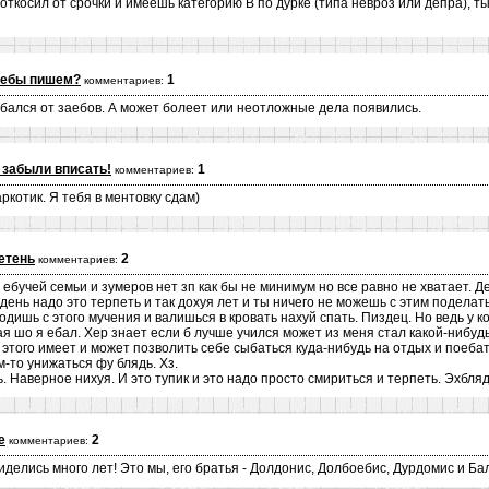
откосил от срочки и имеешь категорию В по дурке (типа невроз или депра), т
аебы пишем?
1
комментариев:
ебался от заебов. А может болеет или неотложные дела появились.
 забыли вписать!
1
комментариев:
аркотик. Я тебя в ментовку сдам)
уетень
2
комментариев:
ебучей семьи и зумеров нет зп как бы не минимум но все равно не хватает. Д
ень надо это терпеть и так дохуя лет и ты ничего не можешь с этим поделать
одишь с этого мучения и валишься в кровать нахуй спать. Пиздец. Но ведь у ко
пная шо я ебал. Хер знает если б лучше учился может из меня стал какой-нибу
с этого имеет и может позволить себе сыбаться куда-нибудь на отдых и поебат
м-то унижаться фу блядь. Хз.
ть. Наверное нихуя. И это тупик и это надо просто смириться и терпеть. Эхбля
е
2
комментариев:
иделись много лет! Это мы, его братья - Долдонис, Долбоебис, Дурдомис и Ба