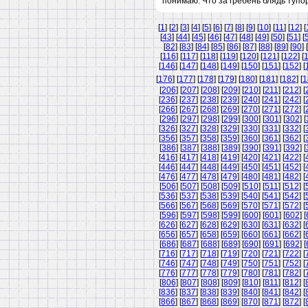
понимаю. Что за гребень блядь тупо
[
1
] [
2
] [
3
] [
4
] [
5
] [
6
] [
7
] [
8
] [
9
] [
10
] [
11
] [
12
] [
[
43
] [
44
] [
45
] [
46
] [
47
] [
48
] [
49
] [
50
] [
51
] [
[
82
] [
83
] [
84
] [
85
] [
86
] [
87
] [
88
] [
89
] [
90
] [
[
116
] [
117
] [
118
] [
119
] [
120
] [
121
] [
122
] [
[
146
] [
147
] [
148
] [
149
] [
150
] [
151
] [
152
] [
[
176
] [
177
] [
178
] [
179
] [
180
] [
181
] [
182
] [
1
[
206
] [
207
] [
208
] [
209
] [
210
] [
211
] [
212
] [
[
236
] [
237
] [
238
] [
239
] [
240
] [
241
] [
242
] [
[
266
] [
267
] [
268
] [
269
] [
270
] [
271
] [
272
] [
[
296
] [
297
] [
298
] [
299
] [
300
] [
301
] [
302
] [
[
326
] [
327
] [
328
] [
329
] [
330
] [
331
] [
332
] [
[
356
] [
357
] [
358
] [
359
] [
360
] [
361
] [
362
] [
[
386
] [
387
] [
388
] [
389
] [
390
] [
391
] [
392
] [
[
416
] [
417
] [
418
] [
419
] [
420
] [
421
] [
422
] [
[
446
] [
447
] [
448
] [
449
] [
450
] [
451
] [
452
] [
[
476
] [
477
] [
478
] [
479
] [
480
] [
481
] [
482
] [
[
506
] [
507
] [
508
] [
509
] [
510
] [
511
] [
512
] [
[
536
] [
537
] [
538
] [
539
] [
540
] [
541
] [
542
] [
[
566
] [
567
] [
568
] [
569
] [
570
] [
571
] [
572
] [
[
596
] [
597
] [
598
] [
599
] [
600
] [
601
] [
602
] [
[
626
] [
627
] [
628
] [
629
] [
630
] [
631
] [
632
] [
[
656
] [
657
] [
658
] [
659
] [
660
] [
661
] [
662
] [
[
686
] [
687
] [
688
] [
689
] [
690
] [
691
] [
692
] [
[
716
] [
717
] [
718
] [
719
] [
720
] [
721
] [
722
] [
[
746
] [
747
] [
748
] [
749
] [
750
] [
751
] [
752
] [
[
776
] [
777
] [
778
] [
779
] [
780
] [
781
] [
782
] [
[
806
] [
807
] [
808
] [
809
] [
810
] [
811
] [
812
] [
[
836
] [
837
] [
838
] [
839
] [
840
] [
841
] [
842
] [
[
866
] [
867
] [
868
] [
869
] [
870
] [
871
] [
872
] [