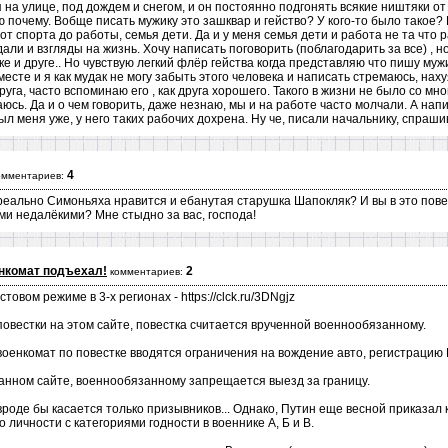
на улице, под дождем и снегом, и он постоянно подгонять всякие ништяки от 
почему. Вобще писать мужику это зашквар и гейство? У кого-то было такое? 
от спорта до работы, семья дети. Да и у меня семья дети и работа не та что
дали и взгляды на жизнь. Хочу написать поговорить (поблагодарить за все) , 
е и друге.. Но чувствую легкий флёр гейства когда представляю что пишу муж
 вместе и я как мудак не могу забыть этого человека и написать стремаюсь, н
руга, часто вспоминаю его , как друга хорошего. Такого в жизни не было со мн
юсь. Да и о чем говорить, даже незнаю, мы и на работе часто молчали. А на
л меня уже, у него таких рабочих дохрена. Ну че, писали начальнику, спраш
4
омментариев:
реально Симоньяха нравится и ебанутая старушка Шапокляк? И вы в это повер
ими недалёкими? Мне стыдно за вас, господа!
енкомат подъехал!
2
комментариев:
товом режиме в 3-х регионах - https://clck.ru/3DNgjz
овестки на этом сайте, повестка считается врученной военнообязанному.
военкомат по повестке вводятся ограничения на вождение авто, регистрацию ИП
данном сайте, военнообязанному запрещается выезд за границу.
вроде бы касается только призывников... Однако, Путин еще весной приказал к
личности с категориями годности в военнике А, Б и В.