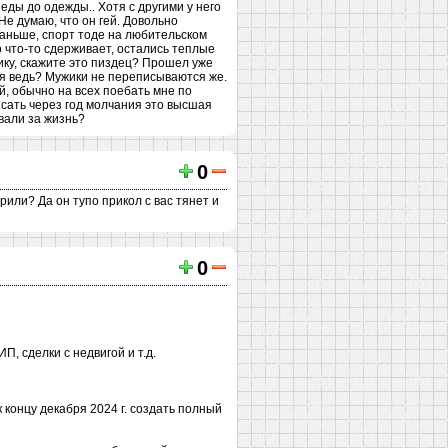
еды до одежды.. Хотя с другими у него
Не думаю, что он гей. Довольно
 раньше, спорт тоде на любительском
но что-то сдерживает, остались теплые
ику, скажите это пиздец? Прошел уже
ахуя ведь? Мужики не переписываются же.
ой, обычно на всех поебать мне по
писать через год молчания это высшая
ивали за жизнь?
0
или? Да он тупо прикол с вас тянет и
0
, сделки с недвигой и т.д.
 концу декабря 2024 г. создать полный