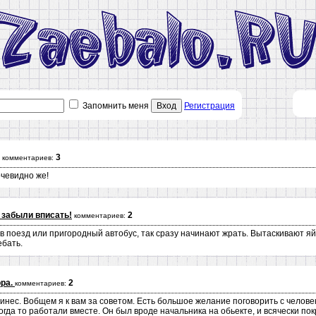
Запомнить меня
Вход
Регистрация
3
комментариев:
очевидно же!
 забыли вписать!
2
комментариев:
 в поезд или пригородный автобус, так сразу начинают жрать. Вытаскивают яй
ебать.
ора.
2
комментариев:
инес. Вобщем я к вам за советом. Есть большое желание поговорить с человек
 когда то работали вместе. Он был вроде начальника на обьекте, и всячески по