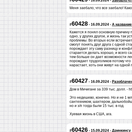
#
- 16.09.2024 -
Заебало чт
Меня заебало, что все заебало! Как
60428
#
- 16.09.2024 -
А название
Кажется я понял основную причину п
одно, у других другое, и жизнь так 
проблемы. Во вторых если встречаетс
смогут понять друг друга с одной сто
порождает эту саму разницу и конфл
старается делать хорошо, и всего с
тем больше он дает возможности ле
порождает трудоголиков потому что 
нарастает, хоть они живут на одной
60427
#
- 16.09.2024 -
Разоблаче
Дом в Мичигане за 339 тыс. долл. - htt
Это недешево, конечно. Но и не 1 мл
сантехником, шахтером, дальнобойщи
но и з/п тогда были 15 тыс. в год.
Хуевая жизнь в США, ага.
60426
#
- 15.09.2024 -
Дринкинсу