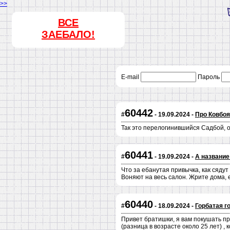
>>
ВСЕ
ЗАЕБАЛО!
E-mail
Пароль
60442
#
- 19.09.2024 -
Про Ковбоя
Так это перелогинившийся Садбой, 
60441
#
- 19.09.2024 -
А название
Что за ебанутая привычка, как сядут
Воняют на весь салон. Жрите дома, 
60440
#
- 18.09.2024 -
Горбатая г
Привет братишки, я вам покушать пр
(разница в возрасте около 25 лет) ,