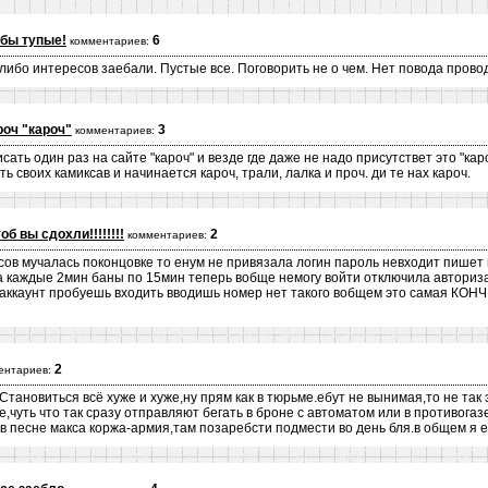
бы тупые!
6
комментариев:
либо интересов заебали. Пустые все. Поговорить не о чем. Нет повода прово
роч "кароч"
3
комментариев:
исать один раз на сайте "кароч" и везде где даже не надо присутствет это "ка
ь своих камиксав и начинается кароч, трали, лалка и проч. ди те нах кароч.
б вы сдохли!!!!!!!!
2
комментариев:
сов мучалась поконцовке то енум не привязала логин пароль невходит пишет
а каждые 2мин баны по 15мин теперь вобще немогу войти отключила авториза
ь аккаунт пробуешь входить вводишь номер нет такого вобщем это самая
2
ентариев:
Становиться всё хуже и хуже,ну прям как в тюрьме.ебут не вынимая,то не так
,чуть что так сразу отправляют бегать в броне с автоматом или в противогазе
в песне макса коржа-армия,там позаребсти подмести во день бля.в общем я еб