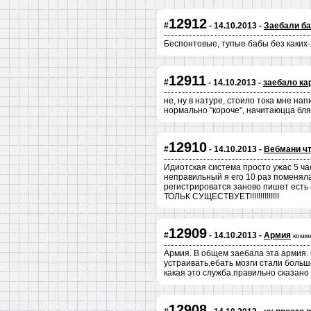
12912
#
- 14.10.2013 -
Заебали ба
Беспонтовые, тупые бабы без каких-
12911
#
- 14.10.2013 -
заебало ка
не, ну в натуре, стоило тока мне нап
нормально "короче", начитаюцца блят
12910
#
- 14.10.2013 -
Вебмани что
Идиотская система просто ужас 5 ча
неправильный я его 10 раз поменял
регистрироватся заново пишет ест
ТОЛЬК СУЩЕСТВУЕТ!!!!!!!!!!!!!!
12909
#
- 14.10.2013 -
Армия
комм
Армия. В общем заебала эта армия. 
устраивать,ебать мозги стали больше
какая это служба.правильно сказано 
12908