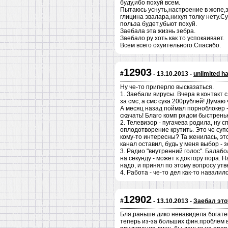
буду,ибо похуй всем.
Пытаюсь уснуть,настроение в жопе,з
глицина эвалара,нихуя толку нету.Су
польза будет,убьют похуй.
Заебала эта жизнь зебра.
Заебало ру хоть как то успокаивает.
Всем всего охуительного.Спасибо.
12903
#
- 13.10.2013 -
unlimited h
Ну че-то приперло высказаться.
1. Заебали вирусы. Вчера в контакт 
за смс, а смс сука 200рублей! Думаю
А месяц назад поймал порноблокер -
скачать! Благо комп рядом быстрень
2. Телевизор - пугачева родила, ну 
оплодотворение крутить. Это че суп
кому-то интересны? Та женилась, эт
канал оставил, будь у меня выбор - з
3. Радио "внутренний голос". Балаб
на секунду - может к доктору пора.
надо, и принял по этому вопросу ут
4. Работа - че-то дел как-то навалило
12902
#
- 13.10.2013 -
Заебал это
Бля,раньше дико ненавидела богатен
теперь из-за больших фин.проблем в