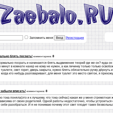
Запомнить меня
Вход
Регистрация
ально блять посрать!
8
комментариев:
ормально посрать и начинаются блять выдвижение теорий где же он? куда он 
5 минут в комнате нахер не кому не нужен, а как личинку только только освобо
 туалете, свет горит, дверь закрыта, нужно блять обязательно ручку дёрнуть и
и когда кто нибудь разговаривает, для меня туалет это место святое, я прихо
 забыли вписать!
8
комментариев:
о тока поняла(это и к лучшему, что тока сейчас) какая же у меня стремотная 
ависима от своих родителей. Одной работы недостаточно, чтобы устроиться 
 себе разобраться. И я не понимаю почему этот свет плодит таких безвольных