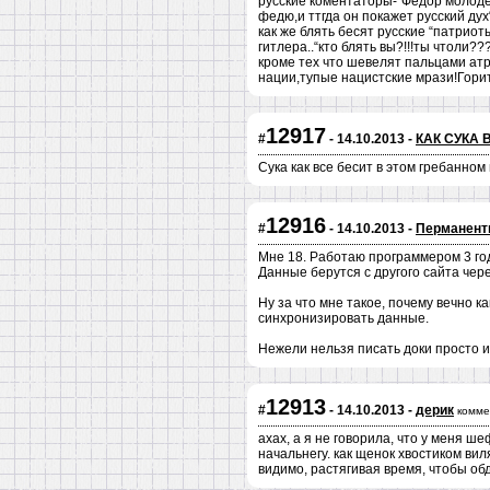
русские коментаторы-“Федор молодец
федю,и ттгда он покажет русский дух
как же блять бесят русские “патриот
гитлера..“кто блять вы?!!!ты чтоли
кроме тех что шевелят пальцами ат
нации,тупые нацистские мрази!Горит
12917
#
- 14.10.2013 -
КАК СУКА 
Сука как все бесит в этом гребанном 
12916
#
- 14.10.2013 -
Перманент
Мне 18. Работаю программером 3 год
Данные берутся с другого сайта чере
Ну за что мне такое, почему вечно 
синхронизировать данные.
Нежели нельзя писать доки просто и
12913
#
- 14.10.2013 -
дерик
комме
ахах, а я не говорила, что у меня ш
начальнегу. как щенок хвостиком вил
видимо, растягивая время, чтобы обд