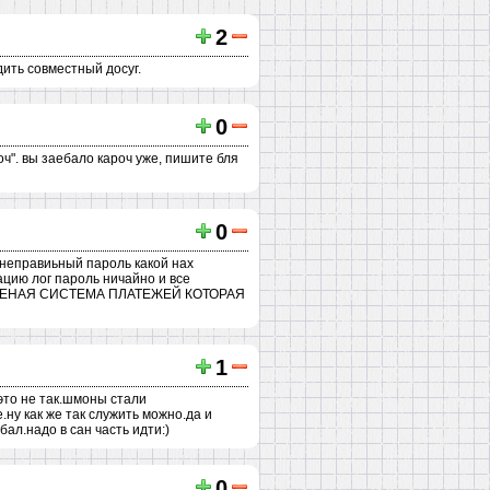
2
дить совместный досуг.
0
роч". вы заебало кароч уже, пишите бля
0
 неправиьный пароль какой нах
цию лог пароль ничайно и все
 КОНЧЕНАЯ СИСТЕМА ПЛАТЕЖЕЙ КОТОРАЯ
1
 это не так.шмоны стали
.ну как же так служить можно.да и
ал.надо в сан часть идти:)
0