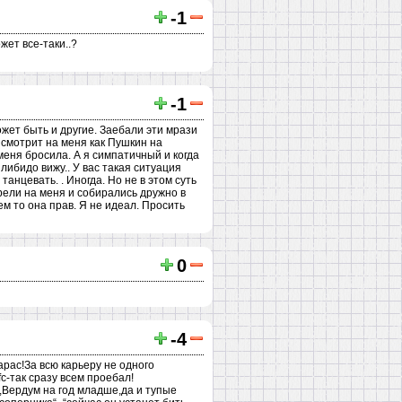
-1
жет все-таки..?
-1
ожет быть и другие. Заебали эти мрази
 смотрит на меня как Пушкин на
меня бросила. А я симпатичный и когда
 либидо вижу.. У вас такая ситуация
анцевать. . Иногда. Но не в этом суть
трели на меня и собирались дружно в
чем то она прав. Я не идеал. Просить
0
-4
рас!За всю карьеру не одного
c-так сразу всем проебал!
о,Вердум на год младше,да и тупые