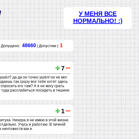
У МЕНЯ ВСЕ
НОРМАЛЬНО! :)
48660
1
Допущено:
| Допустим (:
7
ушёл? да да он точно ушёл! он не мог
ждаешь так сразу все тебя хотят здесь
 спросить кто там? А я не могу срать
жу туда расслабиться посидеть в тишине
1
житуха. Нихера я не имею в этой жизни.
отдельно. Учусь и работаю. В личной
 ничтожеств как я.