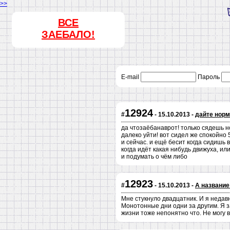
>>
ВСЕ
ЗАЕБАЛО!
E-mail
Пароль
12924
#
- 15.10.2013 -
дайте норм
да чтозаёбанаврот! только сядешь н
далеко уйти! вот сидел же спокойно 
и сейчас. и ещё бесит когда сидишь в
когда идёт какая нибудь движуха, ил
и подумать о чём либо
12923
#
- 15.10.2013 -
А название
Мне стукнуло двадцатник. И я недавн
Монотонные дни одни за другим. Я з
жизни тоже непонятно что. Не могу в