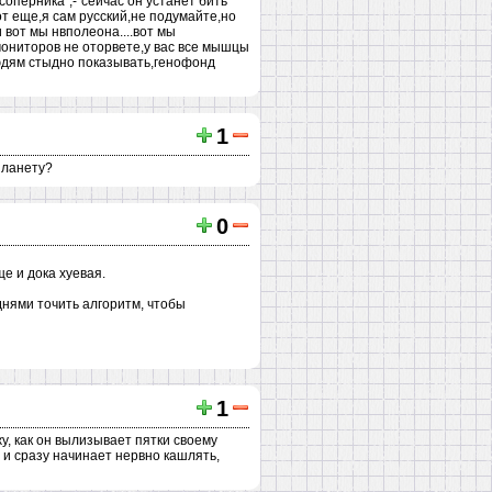
соперника“,-“сейчас он устанет бить
от еще,я сам русский,не подумайте,но
 вот мы нвполеона....вот мы
мониторов не оторвете,у вас все мышцы
людям стыдно показывать,генофонд
1
 планету?
0
ще и дока хуевая.
днями точить алгоритм, чтобы
1
жу, как он вылизывает пятки своему
о и сразу начинает нервно кашлять,