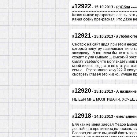
12922
#
- 15.10.2013 -
(c)Сбпч
ком
Какая нынче прекрасная осень , что д
Какая осень прекрасная ,что даже не
12921
#
- 15.10.2013 -
я Люблю т
Смотрю на сайт видя при этом несар
который понутру завиливают типо та
звездочку. . А вот если бы не отказ
сходит с ума бывало ... Высокий рост
была? Заебало что могу видеть мир и
моей жизни.. ведь это не статус в ж
семье... Разве много хочу??? Я вижу 
смотреть глазея это низко.. лучше про
12920
#
- 15.10.2013 -
А название
НЕ ЕБИ МНЕ МОЗГ ИВАНЯ, ХОЧЕШЬ
12918
#
- 14.10.2013 -
емельяненк
Бля как же меня заебал Федор Емель
достойного противника,всю жизнь с 
Возраст,скажете вы,какой блять возр