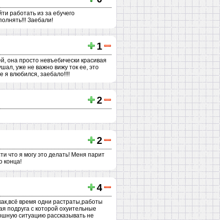
йти работать из за ебучего
олнять!!! Заебали!
1
ней, она просто невъебически красивая
лушал, уже не важно вижу ток ее, это
е я влюбился, заебало!!!!
2
2
ти что я могу это делать! Меня парит
о конца!
4
икак,всё время одни растраты,работы
ая подруга с которой охуительные
пошную ситуацию рассказывать не