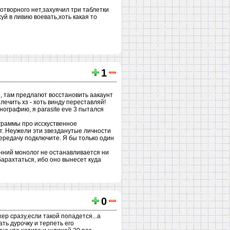
отворного нет,захуячил три таблетки
уй в ливию воевать,хоть какая то
1
e, там предлагют восстановить аакаунт
лечить хз - хоть винду переставляй!
нографию, я parasite eve 3 пытался
ограммы про исскуственное
ют. Неужели эти звезданутые личности
передачу подключите. Я бы только один
енний монолог не останавливается ни
барахтаться, ибо оно вынесет куда
0
р сразу,если такой попадется...а
ть дурочку и терпеть его