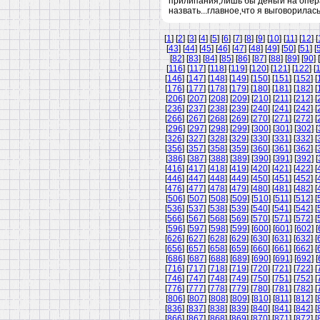
прилипания,лишь бы деньги на опер
назвать...главное,что я выговорилась
[
1
] [
2
] [
3
] [
4
] [
5
] [
6
] [
7
] [
8
] [
9
] [
10
] [
11
] [
12
] [
[
43
] [
44
] [
45
] [
46
] [
47
] [
48
] [
49
] [
50
] [
51
] [
[
82
] [
83
] [
84
] [
85
] [
86
] [
87
] [
88
] [
89
] [
90
] [
[
116
] [
117
] [
118
] [
119
] [
120
] [
121
] [
122
] [
[
146
] [
147
] [
148
] [
149
] [
150
] [
151
] [
152
] [
[
176
] [
177
] [
178
] [
179
] [
180
] [
181
] [
182
] [
[
206
] [
207
] [
208
] [
209
] [
210
] [
211
] [
212
] [
[
236
] [
237
] [
238
] [
239
] [
240
] [
241
] [
242
] [
[
266
] [
267
] [
268
] [
269
] [
270
] [
271
] [
272
] [
[
296
] [
297
] [
298
] [
299
] [
300
] [
301
] [
302
] [
[
326
] [
327
] [
328
] [
329
] [
330
] [
331
] [
332
] [
[
356
] [
357
] [
358
] [
359
] [
360
] [
361
] [
362
] [
[
386
] [
387
] [
388
] [
389
] [
390
] [
391
] [
392
] [
[
416
] [
417
] [
418
] [
419
] [
420
] [
421
] [
422
] [
[
446
] [
447
] [
448
] [
449
] [
450
] [
451
] [
452
] [
[
476
] [
477
] [
478
] [
479
] [
480
] [
481
] [
482
] [
[
506
] [
507
] [
508
] [
509
] [
510
] [
511
] [
512
] [
[
536
] [
537
] [
538
] [
539
] [
540
] [
541
] [
542
] [
[
566
] [
567
] [
568
] [
569
] [
570
] [
571
] [
572
] [
[
596
] [
597
] [
598
] [
599
] [
600
] [
601
] [
602
] [
[
626
] [
627
] [
628
] [
629
] [
630
] [
631
] [
632
] [
[
656
] [
657
] [
658
] [
659
] [
660
] [
661
] [
662
] [
[
686
] [
687
] [
688
] [
689
] [
690
] [
691
] [
692
] [
[
716
] [
717
] [
718
] [
719
] [
720
] [
721
] [
722
] [
[
746
] [
747
] [
748
] [
749
] [
750
] [
751
] [
752
] [
[
776
] [
777
] [
778
] [
779
] [
780
] [
781
] [
782
] [
[
806
] [
807
] [
808
] [
809
] [
810
] [
811
] [
812
] [
[
836
] [
837
] [
838
] [
839
] [
840
] [
841
] [
842
] [
[
866
] [
867
] [
868
] [
869
] [
870
] [
871
] [
872
] [