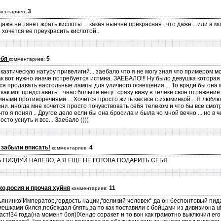
3
ментариев:
аже не тянет жрать кислоты ... какая нынчне прекрасная , что даже....или а мо
 хочется ее преукрасить кислотой..
ебя
5
комментариев:
казтическую натуру привелигий... заебало что я не могу зная что примером м
к вот нужно иначе потребуется истмна. ЗАЕБАЛО!!! Ну было девушка которая
ался продавать настольные лампы для уличного освещения . . То вряди бы она 
 как мог представить... чнас больше нету.. сразу вижу в телеке свое отражение
ными противоречиями ... Хочется просто жить как все с изюминкой... Я люблю т
изни..иногда мне хочется просто почувствовать себя телеком и что бы все смо
что я понял .. Другое дело если бы она бросила и была чо мной вечно ... но в 
сто уснуть и все... Заебало ((((
 забыли вписать!
4
комментариев:
 ПИЗДУЙ НАЛЕВО, А Я ЕЩЕ НЕ ГОТОВА ПОДАРИТЬ СЕБЯ
о,росия и прочая хуйня
11
комментариев:
янинко!Император,гордость нации,“великий человек“-да он беспонтовый пида
мешками бился,побеждал блять,за то как поставили с бойцами из дивизиона uf
аст!34 года(на момент боя)!Хендо соракет и то вон как грамотно выключил ег