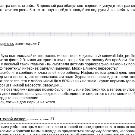
автра опять стройка.В прошлый раз ебанул снотворного и уснул,в этот раз сн
ка хочется разъебать этот ноут и всё,что попадётся под руки.Или съебать нах
appiness
7
комментариев:
с бука пытались зайти, щелкаешь vk.com, переходишь на vk.com/validate_profil
 че за фигня? Втыкаю интернет в комп - все работает, захожу без проблем. Как 
 и веселый такой главное - вы смотрели детскую порнографию! Какую нах пор
ко переткнул интернет, загуглил вылечил. Мож на линукс пересесть?
спасибо, что сообщили, счастье ей и ее ребенку. Нафига потом целый день пр
ер-мега-новость, что по всем каналам надо. Журналюги нас за идиотов счита
от развелся, эта с любовником! Да я 80% из них не знаю - лучне нормальную 
ооТВ! Никакой мерзости, зверушки...
олит без умолку - раньше помню было потише, не беспокоило, а теперь внутр
 На днях вообще прослушал идею о необходимости смириться с течением и не 
вердительное решение.
сь, хоть на дом бери, а не хотся.
т тупой мажор!
27
комментариев:
ьких уебков,которым все позволено в нашей стране,зареклась что пошлю нахе
 семье и болезни мамы вынуждена продаваться этому чму богатому, изобража