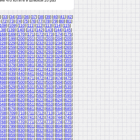
не что хотите и шлюхой 20 раз
] [
33
] [
34
] [
35
] [
36
] [
37
] [
38
] [
39
] [
40
] [
41
] [
42
]
] [
72
] [
73
] [
74
] [
75
] [
76
] [
77
] [
78
] [
79
] [
80
] [
81
]
108
] [
109
] [
110
] [
111
] [
112
] [
113
] [
114
] [
115
]
138
] [
139
] [
140
] [
141
] [
142
] [
143
] [
144
] [
145
]
168
] [
169
] [
170
] [
171
] [
172
] [
173
] [
174
] [
175
]
198
] [
199
] [
200
] [
201
] [
202
] [
203
] [
204
] [
205
]
228
] [
229
] [
230
] [
231
] [
232
] [
233
] [
234
] [
235
]
258
] [
259
] [
260
] [
261
] [
262
] [
263
] [
264
] [
265
]
288
] [
289
] [
290
] [
291
] [
292
] [
293
] [
294
] [
295
]
318
] [
319
] [
320
] [
321
] [
322
] [
323
] [
324
] [
325
]
348
] [
349
] [
350
] [
351
] [
352
] [
353
] [
354
] [
355
]
378
] [
379
] [
380
] [
381
] [
382
] [
383
] [
384
] [
385
]
408
] [
409
] [
410
] [
411
] [
412
] [
413
] [
414
] [
415
]
438
] [
439
] [
440
] [
441
] [
442
] [
443
] [
444
] [
445
]
468
] [
469
] [
470
] [
471
] [
472
] [
473
] [
474
] [
475
]
498
] [
499
] [
500
] [
501
] [
502
] [
503
] [
504
] [
505
]
528
] [
529
] [
530
] [
531
] [
532
] [
533
] [
534
] [
535
]
558
] [
559
] [
560
] [
561
] [
562
] [
563
] [
564
] [
565
]
588
] [
589
] [
590
] [
591
] [
592
] [
593
] [
594
] [
595
]
618
] [
619
] [
620
] [
621
] [
622
] [
623
] [
624
] [
625
]
648
] [
649
] [
650
] [
651
] [
652
] [
653
] [
654
] [
655
]
678
] [
679
] [
680
] [
681
] [
682
] [
683
] [
684
] [
685
]
708
] [
709
] [
710
] [
711
] [
712
] [
713
] [
714
] [
715
]
738
] [
739
] [
740
] [
741
] [
742
] [
743
] [
744
] [
745
]
768
] [
769
] [
770
] [
771
] [
772
] [
773
] [
774
] [
775
]
798
] [
799
] [
800
] [
801
] [
802
] [
803
] [
804
] [
805
]
828
] [
829
] [
830
] [
831
] [
832
] [
833
] [
834
] [
835
]
858
] [
859
] [
860
] [
861
] [
862
] [
863
] [
864
] [
865
]
888
] [
889
] [
890
] [
891
] [
892
] [
893
] [
894
] [
895
]