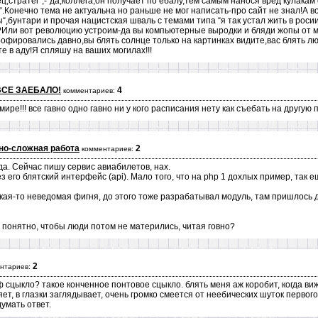
,стратег“,-“да,коллега,он получает по ебалу,тем самым нанося вред кулакам 
“.Конечно тема не актуальна но раньше не мог написать-про сайт не знал!А в
ы“,бунтари и прочая нацистская шваль с темами типа “я так устал жить в росии
???Или вот революцию устроим-да вы компьютерные выродки и бляди жопы от 
рофировались давно,вы блять солнце только на картинках видите,вас блять 
е в аду!Я спляшу на ваших могилах!!!
ВСЕ ЗАЕБАЛО!
4
комментариев:
мире!!! все гавно одно гавно ни у кого расписания нету как съебать на другую
но-сложная работа
2
комментариев:
а. Сейчас пишу сервис авиабилетов, нах.
з его блятский интерфейс (api). Мало того, что на php 1 дохлых пример, так е
какая-то неведомая фигня, до этого тоже разрабатывал модуль, там пришлось 
 понятно, чтобы люди потом не матерились, читая говно?
2
нтариев:
еф сцыкло? такое конченное понтовое сцыкло. блять меня аж коробит, когда ви
яет, в глазки заглядывает, очень громко смеется от неебических шуток первог
умать ответ.