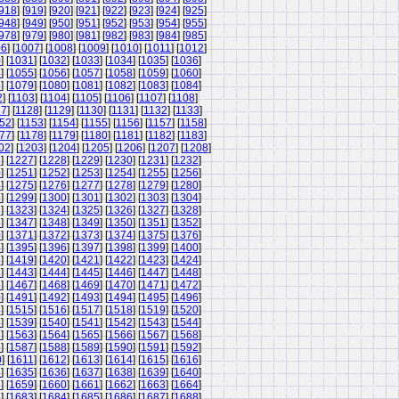
918
] [
919
] [
920
] [
921
] [
922
] [
923
] [
924
] [
925
]
948
] [
949
] [
950
] [
951
] [
952
] [
953
] [
954
] [
955
]
978
] [
979
] [
980
] [
981
] [
982
] [
983
] [
984
] [
985
]
06
] [
1007
] [
1008
] [
1009
] [
1010
] [
1011
] [
1012
]
0
] [
1031
] [
1032
] [
1033
] [
1034
] [
1035
] [
1036
]
4
] [
1055
] [
1056
] [
1057
] [
1058
] [
1059
] [
1060
]
8
] [
1079
] [
1080
] [
1081
] [
1082
] [
1083
] [
1084
]
2
] [
1103
] [
1104
] [
1105
] [
1106
] [
1107
] [
1108
]
27
] [
1128
] [
1129
] [
1130
] [
1131
] [
1132
] [
1133
]
52
] [
1153
] [
1154
] [
1155
] [
1156
] [
1157
] [
1158
]
77
] [
1178
] [
1179
] [
1180
] [
1181
] [
1182
] [
1183
]
02
] [
1203
] [
1204
] [
1205
] [
1206
] [
1207
] [
1208
]
6
] [
1227
] [
1228
] [
1229
] [
1230
] [
1231
] [
1232
]
0
] [
1251
] [
1252
] [
1253
] [
1254
] [
1255
] [
1256
]
4
] [
1275
] [
1276
] [
1277
] [
1278
] [
1279
] [
1280
]
8
] [
1299
] [
1300
] [
1301
] [
1302
] [
1303
] [
1304
]
2
] [
1323
] [
1324
] [
1325
] [
1326
] [
1327
] [
1328
]
6
] [
1347
] [
1348
] [
1349
] [
1350
] [
1351
] [
1352
]
0
] [
1371
] [
1372
] [
1373
] [
1374
] [
1375
] [
1376
]
4
] [
1395
] [
1396
] [
1397
] [
1398
] [
1399
] [
1400
]
8
] [
1419
] [
1420
] [
1421
] [
1422
] [
1423
] [
1424
]
2
] [
1443
] [
1444
] [
1445
] [
1446
] [
1447
] [
1448
]
6
] [
1467
] [
1468
] [
1469
] [
1470
] [
1471
] [
1472
]
0
] [
1491
] [
1492
] [
1493
] [
1494
] [
1495
] [
1496
]
4
] [
1515
] [
1516
] [
1517
] [
1518
] [
1519
] [
1520
]
8
] [
1539
] [
1540
] [
1541
] [
1542
] [
1543
] [
1544
]
2
] [
1563
] [
1564
] [
1565
] [
1566
] [
1567
] [
1568
]
6
] [
1587
] [
1588
] [
1589
] [
1590
] [
1591
] [
1592
]
0
] [
1611
] [
1612
] [
1613
] [
1614
] [
1615
] [
1616
]
4
] [
1635
] [
1636
] [
1637
] [
1638
] [
1639
] [
1640
]
8
] [
1659
] [
1660
] [
1661
] [
1662
] [
1663
] [
1664
]
2
] [
1683
] [
1684
] [
1685
] [
1686
] [
1687
] [
1688
]