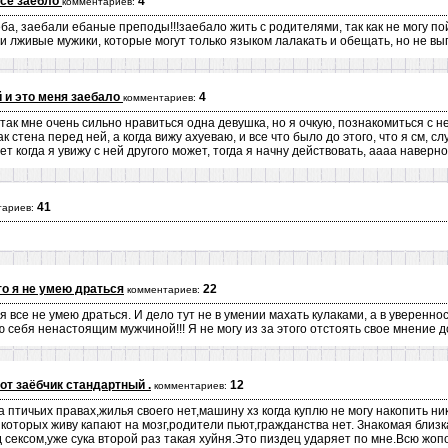
все заебло
4
комментариев:
ба, заебали ебаные преподы!!!заебало жить с родителями, так как не могу по
и лживые мужики, которые могут только языком лалакать и обещать, но не вып
 и это меня заебало
4
комментариев:
 и так мне очень сильно нравиться одна девушка, но я очкую, познакомиться с 
ак стена перед ней, а когда вижу ахуеваю, и все что было до этого, что я см, с
ет когда я увижу с ней другого может, тогда я начну действовать, аааа наверно
41
тариев:
то я не умею драться
22
комментариев:
я все не умею драться. И дело тут не в умении махать кулаками, а в увереннос
ую себя ненастоящим мужчиной!!! Я не могу из за этого отстоять свое мнение д
вот заёбчик стандартный .
12
комментариев:
а птичьих правах,жилья своего нет,машину хз когда куплю не могу накопить н
которых живу капают на мозг,родители пьют,гражданства нет. Знакомая близк
 сексом,уже сука второй раз такая хуйня.Это пиздец ударяет по мне.Всю жо