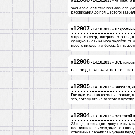
#
- 14.10.2013 -
ну просто 
заебало абсолютно все! Заебала уче
рассписания до пол шестого! заебал
12907
#
- 14.10.2013 -
я скромный
я просто лузер, наверное, это так,,
сучка)но я бляь не могу подойти, хз к
просто пиздец, а я боюсь, блять..мож
12906
#
- 14.10.2013 -
ВСЕ
коммен
ВСЕ ЛЮДИ ЗАЕБАЛИ. ВСЕ ВСЕ ВСЕ
12905
#
- 14.10.2013 -
Заебало, ч
Господи, сколько времени прошло, а 
это, потому что из за этого я чувств
12904
#
- 13.10.2013 -
Вот такой 
23 года,не женат,нет девушки,живу н
постоянной не имею,родственники у 
отношения перепила и уснула перед