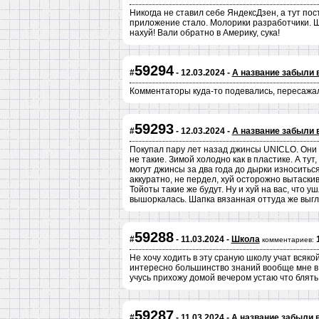
Никогда не ставил себе ЯндексДзен, а тут пос
приложение стало. Молорики разработчики. Ш
нахуй! Вали обратно в Америку, сука!
59294
#
- 12.03.2024 -
А название забыли 
Комментаторы куда-то подевались, пересажали
59293
#
- 12.03.2024 -
А название забыли 
Покупал пару лет назад джинсы UNICLO. Они 
не такие. Зимой холодно как в пластике. А тут,
могут джинсы за два года до дырки износитьс
аккуратно, не пердел, хуй осторожно вытаскив
Тойоты такие же будут. Ну и хуй на вас, что уш
вышоркалась. Шапка вязанная оттуда же выгляд
59288
#
- 11.03.2024 -
Школа
комментариев:
Не хочу ходить в эту сраную школу учат всякой
интересно большинство знаний вообще мне в 
учусь прихожу домой вечером устаю что блять 
59287
#
- 11.03.2024 -
А название забыли 