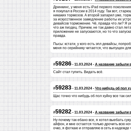
Дринкинс, у меня есть iPad первого поколения,
я покупал в России в 2014 году. Так вот, стар
никаких тормозов. А второй запарил уже, тор
за искусственное замедление работы их устро
девайсов торможение. Чё, правда что ли? Я у
что аж пиздец. Причем, не так давно стал лет
приложение не запускаются, но то что запуск
правда.
Пысы: кстати, у кого есть эпл девайсы, попро
меня по серийнику читается, что выпущен дл
59286
#
- 11.03.2024 -
А название забыли 
Сайт стал тупить. Видать всё.
59283
#
- 11.03.2024 -
Что нибудь об пол 
Щас точно что нибудь об пол хуйну все так си
59282
#
- 11.03.2024 -
А название забыли 
Ну почему так ебано все, я хотел выебать сук
айфон, и мне остается только дрочить всю ноч
очко, я фоткаю и отправляю в сеть в надежде 