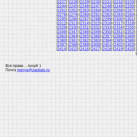
[
2227
] [
2228
] [
2229
] [
2230
] [
2231
] [
2232
] [
2233
] [
[
2244
] [
2245
] [
2246
] [
2247
] [
2248
] [
2249
] [
2250
] [
[
2261
] [
2262
] [
2263
] [
2264
] [
2265
] [
2266
] [
2267
] [
[
2278
] [
2279
] [
2280
] [
2281
] [
2282
] [
2283
] [
2284
] [
[
2295
] [
2296
] [
2297
] [
2298
] [
2299
] [
2300
] [
2301
] [
[
2312
] [
2313
] [
2314
] [
2315
] [
2316
] [
2317
] [
2318
] [
[
2329
] [
2330
] [
2331
] [
2332
] [
2333
] [
2334
] [
2335
] [
[
2346
] [
2347
] [
2348
] [
2349
] [
2350
] [
2351
] [
2352
] [
[
2363
] [
2364
] [
2365
] [
2366
] [
2367
] [
2368
] [
2369
] [
[
2380
] [
2381
] [
2382
] [
2383
] [
2384
] [
2385
] [
2386
] [
[
2397
] [
2398
] [
2399
] [
2400
] [
2401
] [
2402
] [
2403
] [
[
2414
] [
2415
] [
2416
] [
2417
] [
2418
] [
2419
] [
2420
] [
[
Все права ... похуй :)
Почта
menya@zaebalo.ru