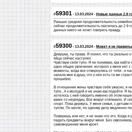
59301
#
- 13.03.2024 -
Новые данные 2.9 г
Раньше средняя продолжительность семейной ж
сейчас продолжительность скатилась до 2.9 го
данных никто не хочет говорить правду.
59300
#
- 13.03.2024 -
Может я не правиль
Девушка, ты права. Я понял, что ты реально от
яйца сейчас наступил.
Чувствую себя тупо. Я не понимаю, как найти 
одно общее увлечение. которого у меня нет с 
моменты, когда все отвернулись от тебя...я на
запала мне в душу, что у нее есть та же страс
прошибло.
В отношении жены чувствую себя ужасно, я нич
тупо...А к молодой я не знаю как подойти. Я б
хотелось с ней говорить именно об этом наше
каких-то неурядиц. Все вокруг отвлекало. И сейч
спорт. Пока держусь. У меня семья, с детьми 
туплю. По капле, по одному делу медленно пи
Поверишь или нет, я не знаю что это. Когда я
падать предметы вокруг меня. Без сквозняков, 
самовнушение меня кроет.