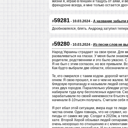
жизни я, играю в геншин и тащусь от аяки, и в
френдзоне всегда, и мне только остается дроч
59281
#
- 10.03.2024 -
А название забыли 
Дообновлялся, блять. Андроид затупил теперь
59280
#
- 10.03.2024 -
Из песни слов не в
Народ Украины страдает за свои грехи. Для ме
разваливаться на глазах. У меня были знакомы
родители, родственники и это было ужасно. С
Я не был с этим согласен, но все привыкли. В
Как будто выбрали две области, обозначили 
Те, кто смирился с таким ходом- дорогой чита
огнем. Я свою прошел, я ни о чем не жалею. 
блядскую пропаганду и называли людей сепарат
этих двух городов. Параллельно ублюдки устр
набирали туда кучу бесполезных идиотов. Ск
зарабатывали по своей никчемности 6тысяч гр
начинали 8-10тысяч получать. Считали себ
Я рот ебал этой ситуации, вчера еще те люди н
чистка огнем. Один говнарь, что не служил, но
пизды от самих же укр. Солдат в 2020м, а тепер
хате. Второй Херой обзывал людей сепарами,
очень нехорошо по отношению и с клиентами 