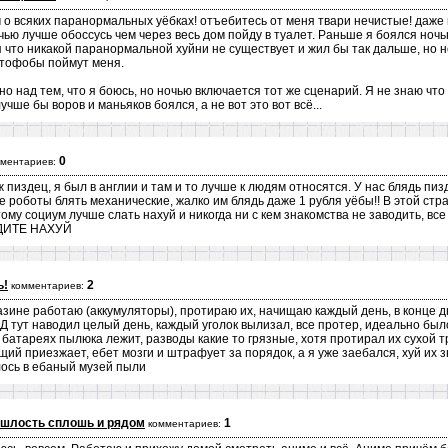
о всяких паранормальных уёбках! отъебитесь от меня твари нечистые! даже н
чью лучше обоссусь чем через весь дом пойду в туалет. Раньше я боялся ночь
 что никакой паранормальной хуйни не существует и жил бы так дальше, но не
иктофобы поймут меня.
 над тем, что я боюсь, но ночью включается тот же сценарий. Я не знаю что 
лучше бы воров и маньяков боялся, а не вот это вот всё...
0
ментариев:
 пиздец, я был в англии и там и то лучше к людям относятся. У нас блядь пизд
е роботы блять механические, жалко им блядь даже 1 рубля уёбы!! В этой стр
ому социум лучше слать нахуй и никогда ни с кем знакомства не заводить, все 
 ИДИТЕ НАХУЙ
ь!
2
комментариев:
азине работаю (аккумуляторы), протираю их, начищаю каждый день, в конце д
 ПХД тут наводил целый день, каждый уголок вылизал, все протер, идеально был
 батареях пылюка лежит, разводы какие то грязные, хотя протирал их сухой т
ий приезжает, ебет мозги и штрафует за порядок, а я уже заебался, хуй их з
лось в ебаный музей пыли
ошлость сплошь и рядом
1
комментариев: