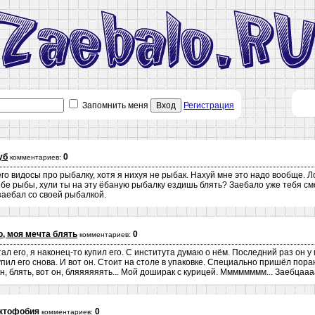
Запомнить меня
Вход
Регистрация
уб
0
комментариев:
о видосы про рыбалку, хотя я нихуя не рыбак. Нахуй мне это надо вообще. Лов
себе рыбы, хули ты на эту ёбаную рыбалку ездишь блять? Заебало уже тебя с
заебал со своей рыбалкой.
, моя мечта блять
0
комментариев:
ал его, я наконец-то купил его. С института думаю о нём. Последний раз он у 
упил его снова. И вот он. Стоит на столе в упаковке. Специально пришёл пора
н, блять, вот он, бляяяяяять... Мой доширак с курицей. Мммммммм... Заебцаааа
иктофобия
0
комментариев: