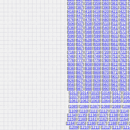
[
356
] [
357
] [
358
] [
359
] [
360
] [
361
] [
362
] [
[
386
] [
387
] [
388
] [
389
] [
390
] [
391
] [
392
] [
[
416
] [
417
] [
418
] [
419
] [
420
] [
421
] [
422
] [
[
446
] [
447
] [
448
] [
449
] [
450
] [
451
] [
452
] [
[
476
] [
477
] [
478
] [
479
] [
480
] [
481
] [
482
] [
[
506
] [
507
] [
508
] [
509
] [
510
] [
511
] [
512
] [
[
536
] [
537
] [
538
] [
539
] [
540
] [
541
] [
542
] [
[
566
] [
567
] [
568
] [
569
] [
570
] [
571
] [
572
] [
[
596
] [
597
] [
598
] [
599
] [
600
] [
601
] [
602
] [
[
626
] [
627
] [
628
] [
629
] [
630
] [
631
] [
632
] [
[
656
] [
657
] [
658
] [
659
] [
660
] [
661
] [
662
] [
[
686
] [
687
] [
688
] [
689
] [
690
] [
691
] [
692
] [
[
716
] [
717
] [
718
] [
719
] [
720
] [
721
] [
722
] [
[
746
] [
747
] [
748
] [
749
] [
750
] [
751
] [
752
] [
[
776
] [
777
] [
778
] [
779
] [
780
] [
781
] [
782
] [
[
806
] [
807
] [
808
] [
809
] [
810
] [
811
] [
812
] [
[
836
] [
837
] [
838
] [
839
] [
840
] [
841
] [
842
] [
[
866
] [
867
] [
868
] [
869
] [
870
] [
871
] [
872
] [
[
896
] [
897
] [
898
] [
899
] [
900
] [
901
] [
902
] [
[
926
] [
927
] [
928
] [
929
] [
930
] [
931
] [
932
] [
[
956
] [
957
] [
958
] [
959
] [
960
] [
961
] [
962
] [
[
986
] [
987
] [
988
] [
989
] [
990
] [
991
] [
992
] [
[
1013
] [
1014
] [
1015
] [
1016
] [
1017
] [
101
[
1037
] [
1038
] [
1039
] [
1040
] [
1041
] [
104
[
1061
] [
1062
] [
1063
] [
1064
] [
1065
] [
106
[
1085
] [
1086
] [
1087
] [
1088
] [
1089
] [
109
[
1109
] [
1110
] [
1111
] [
1112
] [
1113
] [
1114
] 
[
1134
] [
1135
] [
1136
] [
1137
] [
1138
] [
1139
] 
[
1159
] [
1160
] [
1161
] [
1162
] [
1163
] [
1164
] 
[
1184
] [
1185
] [
1186
] [
1187
] [
1188
] [
1189
] [
[
1209
] [
1210
] [
1211
] [
1212
] [
1213
] [
121