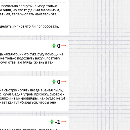
ормально заснуть не могу, только
ю один, но это когда был маленьким,
т бля, теперь опять началась эта
делать, гипноз что ли попробовать,
0
а какая-то, никто сука руку помощи не
ане только подохнуть нахуй, поэтому
суки отвечаю блядь, жизнь и так
0
ня смотрю - опять везде ебаная пыль,
о, сука! Седня утром прихожу, смотрю -
ряпкой из микрофибры. Как будто не 14
нает как тут убираться, чтобы оно
-1