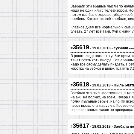
Заебали эти ёбаныё мысли по ночам 
когда не один или с телевизором. Но
потом всё было хорошо, убедил себя
поебень. Как же это всё заебало, н
Главное днём всё нормально и смешно
блеать, 27 лет всё таки. Хуй с ними, 
35619
#
- 19.02.2018 -
сукииии
ком
В рашке люди какие-то уёбки прям аж
тянет блять хоть иногда. Все ебанны
надо всё саому делать пиздеть. Поэт
коротка на уёбков и шлюх тратить
35618
#
- 19.02.2018 -
Пыль блят
Заебала эта пыль постоянная, в маг
на акб, на полках, на всем... вчера
полки пыльные серые, на почти всех
часов прошло, а пару лет. Проверяющ
через несколько часов не превраща
35617
#
- 18.02.2018 -
Заебала п