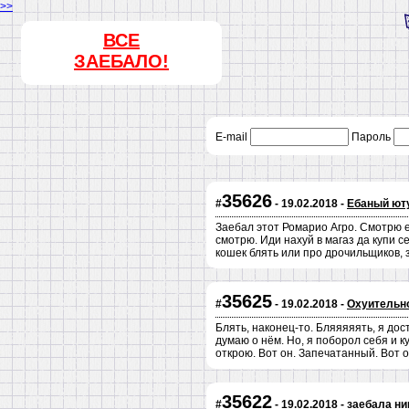
>>
ВСЕ
ЗАЕБАЛО!
E-mail
Пароль
35626
#
- 19.02.2018 -
Ебаный ют
Заебал этот Ромарио Агро. Смотрю ег
смотрю. Иди нахуй в магаз да купи 
кошек блять или про дрочильщиков, 
35625
#
- 19.02.2018 -
Охуительно
Блять, наконец-то. Бляяяяять, я дост
думаю о нём. Но, я поборол себя и к
открою. Вот он. Запечатанный. Вот о
35622
#
- 19.02.2018 -
заебала н