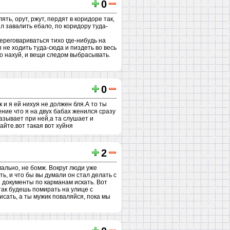
0
ть, орут, ржут, пердят в коридоре так,
ил завалить ебало, по коридору туда-
переговариваться тихо где-нибудь на
 не ходить туда-сюда и пиздеть во весь
о нахуй, и вещи следом выбрасывать.
0
 и я ей нихуя не должен бля.А то ты
ние что я на двух бабах женился сразу
казывает при ней,а та слушает и
айте.вот такая вот хуйня
2
мально, не бомж. Вокруг люди уже
ь, и что бы вы думали он стал делать с
и документы по карманам искать. Вот
так будешь помирать на улице с
исать, а ты мужик поваляйся, пока мы