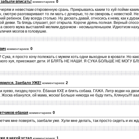
 забыли вписать!
0
комментариев:
черям и невесткам откровенную срань. Прикрываясь каким то хуй пойми как
 смотрю разговаривают то ли мать с дочерью, то ли свекровь с невесткой. Не
тний ребенок. Ему всегда столько. Ну дескать давай, относись к нему, как к дура
ой девки. Та блядь слушает, рот открыла. Короче дрянь полная. Верный спос
 а своего мужа выставляй мелким дурачком - несмышленышем. Идиотизм нахуй
аличия мозгов в головушке.
вич
0
комментариев:
? Сука, я просто хочу полежать с мужем хоть одни выходные в кровати. Но как
какого хуя, приезжают дети. И БЛЯТЬ НЕ НАШИ. Я СУКА БОЛЬШЕ НЕ МОГУ БЛЯТ
ярился. Заебало УЖЕ!
2
комментариев:
к хуево, пиздец просто. Ёбаная КХЕ и блять собака. ГАЖА. Литр водки на двои
 Жоска ебанулся, ой мама, жоска! Больше никогда не буду пить, Клянусь!!!! ааа
етчиков ебаная
0
комментариев:
четчик мне поверять, заебали уже. Хули мне делать, так просто сидеть и их ж
 же я нахуй устал
1
комментариев: