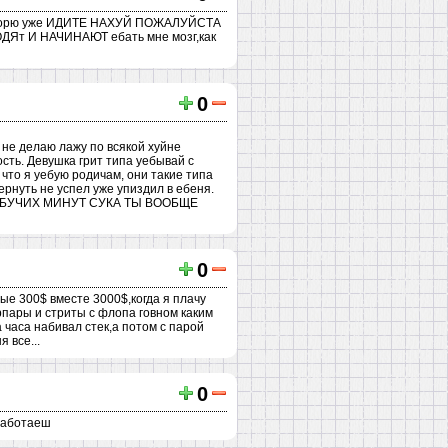
ю,говорю уже ИДИТЕ НАХУЙ ПОЖАЛУЙСТА
т И НАЧИНАЮТ ебать мне мозг,как
0
 не делаю лажу по всякой хуйне
сть. Девушка грит типа уебывай с
что я уебую родичам, они такие типа
ернуть не успел уже упиздил в ебеня.
ЕБУЧИХ МИНУТ СУКА ТЫ ВООБЩЕ
0
ные 300$ вместе 3000$,когда я плачу
рпары и стриты с флопа говном каким
а часа набивал стек,а потом с парой
 все...
0
аработаеш