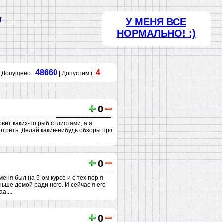
У МЕНЯ ВСЕ
НОРМАЛЬНО! :)
48660
4
Допущено:
| Допустим (:
0
ит каких-то рыб с глистами, а я
мотреть. Делай какие-нибудь обзоры про
0
меня был на 5-ом курсе и с тех пор я
ньше домой ради него. И сейчас я его
а....
0