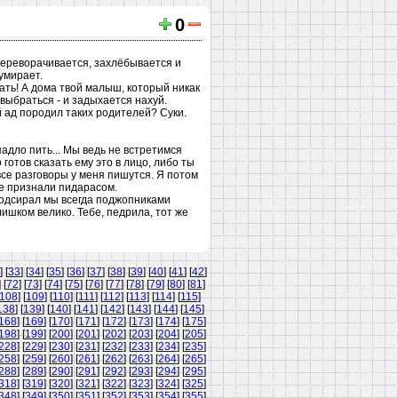
0
 переворачивается, захлёбывается и
 умирает.
еать! А дома твой малыш, который никак
выбраться - и задыхается нахуй.
й ад породил таких родителей? Суки.
падло пить... Мы ведь не встретимся
отов сказать ему это в лицо, либо ты
все разговоры у меня пишутся. Я потом
се признали пидарасом.
в-подсирал мы всегда поджопниками
лишком велико. Тебе, педрила, тот же
] [
33
] [
34
] [
35
] [
36
] [
37
] [
38
] [
39
] [
40
] [
41
] [
42
]
] [
72
] [
73
] [
74
] [
75
] [
76
] [
77
] [
78
] [
79
] [
80
] [
81
]
108
] [
109
] [
110
] [
111
] [
112
] [
113
] [
114
] [
115
]
138
] [
139
] [
140
] [
141
] [
142
] [
143
] [
144
] [
145
]
168
] [
169
] [
170
] [
171
] [
172
] [
173
] [
174
] [
175
]
198
] [
199
] [
200
] [
201
] [
202
] [
203
] [
204
] [
205
]
228
] [
229
] [
230
] [
231
] [
232
] [
233
] [
234
] [
235
]
258
] [
259
] [
260
] [
261
] [
262
] [
263
] [
264
] [
265
]
288
] [
289
] [
290
] [
291
] [
292
] [
293
] [
294
] [
295
]
318
] [
319
] [
320
] [
321
] [
322
] [
323
] [
324
] [
325
]
348
] [
349
] [
350
] [
351
] [
352
] [
353
] [
354
] [
355
]