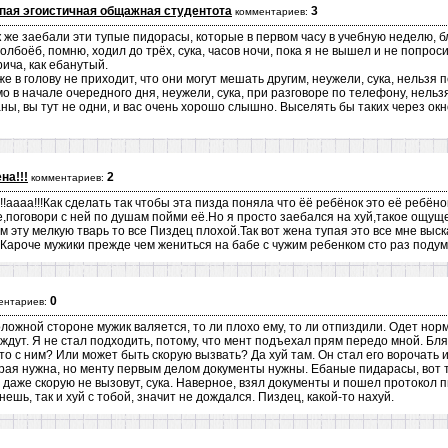
пая эгоистичная общажная студентота
3
комментариев:
к же заебали эти тупые пидорасы, которые в первом часу в учебную неделю, бля
олбоёб, помню, ходил до трёх, сука, часов ночи, пока я не вышел и не попрос
ича, как ебанутый.
 в голову не приходит, что они могут мешать другим, неужели, сука, нельзя 
о в начале очередного дня, неужели, сука, при разговоре по телефону, нельзя
, вы тут не одни, и вас очень хорошо слышно. Выселять бы таких через окн
на!!!
2
комментариев:
!аааа!!!Как сделать так чтобы эта пизда поняла что ёё ребёнок это её ребёнок
,поговори с ней по душам пойми её.Но я просто заебался на хуй,такое ощуще
м эту мелкую тварь то все Пиздец плохой.Так вот жена тупая это все мне выс
.Кароче мужики прежде чем жениться на бабе с чужим ребенком сто раз подум
0
ентариев:
оложной стороне мужик валяется, то ли плохо ему, то ли отпиздили. Одет нор
ждут. Я не стал подходить, потому, что мент подъехал прям передо мной. Блят
то с ним? Или может быть скорую вызвать? Да хуй там. Он стал его ворочать 
орая нужна, но менту первым делом документы нужны. Ебаные пидарасы, вот 
 даже скорую не вызовут, сука. Наверное, взял документы и пошел протокол п
ешь, так и хуй с тобой, значит не дождался. Пиздец, какой-то нахуй.