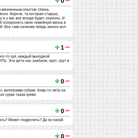
0
им жизненным опытом. Очень
ясно. Короче, та которая старше,
ку и у вас все всегда будет охуенно. И
об похоронить свою семейную жизнь в
. Все таки наличие блядь энного кол-
1
ого-то хуя, каждый выходной
Ь. Эти дети нас заебали, орут, срут и
0
х, килограмм собаки. Кому-то литр на
хх суука тааак хуево.
0
дать? Может подрочить? Да ну нахуй.
0