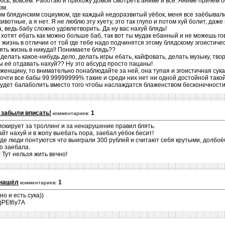
аюсь, вовсем. Работаю и прихожу домой смотреть аниме и всё. Аниме причём
ом.
тим блядунским социумом, где каждый недоразвитый уёбок, меня все заёбывали
отные, а я нет. Я не люблю эту хуету, это так глупо и потом хуй болит, даже 
а, ведь бабу сложно удовлетворить. Да ну вас нахуй блядь!
е хотят ебать как можно больше баб, так вот ты мудак ебанный и не можешь го
 жизнь в отличии от той где тебе надо подчинятся этому блядскому эгоистиче
ять жизнь в никуда!! Понимаете блядь??
елать какое-нибудь дело, делать игры ебать, кайфовать, делать музыку, твор
 её отдавать нахуй?? Ну это абсурд просто пацаны!
 женщину, то внимательно понаблюдайте за ней, она тупая и эгоистичная сука
очти все бабы 99.99999999% такие и среди них нет ни одной достойной такой
удет балаболить вместо того чтобы наслаждатся блаженством бесконечности.
 забыли вписать!
1
комментариев:
локирует за троллинг и за ненарушение правил блять.
йт нахуй и в жопу выебать пора, заебал уёбок бесит!
 где люди понтуются что выиграли 300 рублей и считают себя крутыми, долб
о заебала.
 Тут нельзя жить вечно!
 нашёл
1
комментариев:
о и есть сука))
bjPEt6y7A