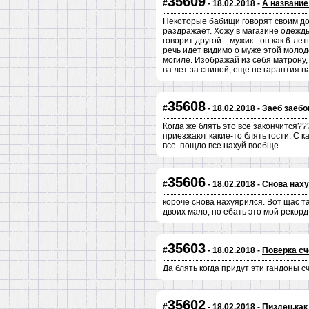
35609
#
- 18.02.2018 -
А название
Некоторые бабищи говорят своим до
раздражает. Хожу в магазине одежды,
говорит другой: : мужик - он как 6-ле
речь идет видимо о муже этой молод
могиле. Изображай из себя матрону,
ва лет за спиной, еще не гарантия н
35608
#
- 18.02.2018 -
Заеб заебо
Когда же блять это все закончится??
приезжают какие-то блять гости. С 
все. пощло все нахуй вообще.
35606
#
- 18.02.2018 -
Снова наху
короче снова нахуярился. Вот щас та
двоих мало, но ебать это мой рекорд.
35603
#
- 18.02.2018 -
Поверка сч
Да блять когда придут эти гандоны с
35602
#
- 18.02.2018 -
Пиздец,как