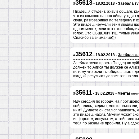
35613
#
- 18.02.2018 -
Заебала ту
Пиздец, я студент, живу в общаге, ка
что их слышно на всю общагу, один д
сюда, разговаривая по телефону и кр
Это пиздец, неужели этим людям даже
одном месте, если это так необходим
голос. Это ОБЩЕЖИТИЕ, тупые уебаны
Спасибо за внимание)))
35612
#
- 18.02.2018 -
Заебала же
Заебала жена просто Пиздец на хуй!!
должен то Алиса ты должен сё Алисе
потому что если ты обидешь взглядо
каждый результат делает все на зло
35611
#
- 18.02.2018 -
Менты
комм
Иду сегодня по городу. На противоп
собрались, видимо, ментов вызвали, 
ним? Думаете он стал спрашивать, ч
это пиздец, нахуй. Мужику может ск
инфарктом, инсультом, а тебе менты
тебя по базам не пробили. Ну а сдохн