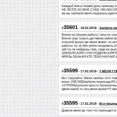
Каждый блять божий день прихожу 
НЕ ЛЕЗТЕ КО МНЕ СУКИ. ИМ АБСО
же вы заебали меня пидорасы,идите 
35601
#
- 18.02.2018 -
Заебала ра
Взяли на ебучую работу, типа по спе
Взяли сука тыкать датчиком хуйню в
опасной дохуя где меня может за не
работы ты че бля уебок пиздовать п
хуй ты че найдешь сука, сиди не рып
ЗАЕБАЛО БЛЯ СУКА РОДИЧИ БЛЯТ
МРАЗЬ ЕБАНАЯ КТО ТЕБЯ НАУЧИЛ И
35599
#
- 17.02.2018 -
У МЕНЯ ГО
Вот слушайте. Меня заебал этот гове
взнос 20$-50$Заебали переезды!!!С
то!"!!!!!!!!Килополя просто бесконе
двоек какой то лох меня выбил?У меня
35595
#
- 17.02.2018 -
Все пиздец
Довели меня до того что приходится