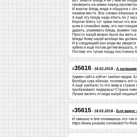
Вот знаете блядь я ни с кем не общ
проверить на комах перед просмотр
И короче блядь когда я общался с э
первом месте. Все словно ёбанные жив
А ещё эту пизду надо ебать по 2 час
Короче блять тут чувак писал что вс
шлю и спокойно живу, это настоящая
дарить, ухаживать блядь, взамен тер
Просто нахуй можно было бы жить и д
блядь! Кому нахуй вообще мы должны
И в следующий раз когда вы увидите
хуйню и ещё потом детям внушать, п
Потому что тупая пизда постоянно б
35616
#
- 18.02.2018 -
А название
Админ сайта хэйтит заебал мудак. Б
Вообще сука ебеная, поломать его са
А ещё заебало то что живу в стране
пробухивают пидарасы! Страна говн
Лучше валить отсюда нахуй пацаны!!
35615
#
- 18.02.2018 -
Бля видос
И смешно и бля понимаешь что так он
https://www.youtube.com/watch?v=Re