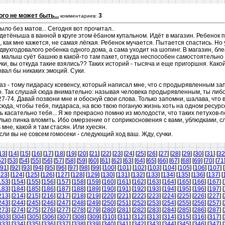
ого не может быть...
3
комментариев:
было без матов... Сегодня вот прочитал..
детёныша в ванной в круге этом ёбаном купальном. Идёт в магазин. Ребенок
, как мне кажется, не самая лёгкая. Ребенок мучается. Пытается спастись. Но
двухгодовалого ребенка одного дома, а сама уходит на шопинг. В магазин, бл
т малыш суёт башню в какой-то там пакет, откуда неспособен самостоятельно 
уки, вы откуда такие взялись?? Таких историй - тысяча и еще пригоршня. Како
ывал бы никаких эмоций. Суки.
 раз - тому пидарасу ксевенсу, который написал мне, что с продырявленным за
о. Так слушай сюда внимательно: называя человека продырявленным, ты либо г
7-74. Давай позвони мне и обоснуй свои слова. Только запомни, шалава, что 
сюда, чтобы тебя, пидараса, на всю твою поганую жизнь хоть на одном ресур
перь касательно тебя... Я же прекрасно помню из молодости, что таких петухо
лько пинка вломить. Ибо омерзение от соприкосновения с вами, ублюдками, с
мне, какой я там стасян. Или хуесян.
Если вы не совсем гомосеки - следующий ход ваш. Жду, сучки.
13
] [
14
] [
15
] [
16
] [
17
] [
18
] [
19
] [
20
] [
21
] [
22
] [
23
] [
24
] [
25
] [
26
] [
27
] [
28
] [
29
] [
30
] [
31
] [
32
52
] [
53
] [
54
] [
55
] [
56
] [
57
] [
58
] [
59
] [
60
] [
61
] [
62
] [
63
] [
64
] [
65
] [
66
] [
67
] [
68
] [
69
] [
70
] [
71
91
] [
92
] [
93
] [
94
] [
95
] [
96
] [
97
] [
98
] [
99
] [
100
] [
101
] [
102
] [
103
] [
104
] [
105
] [
106
] [
107
] [
123
] [
124
] [
125
] [
126
] [
127
] [
128
] [
129
] [
130
] [
131
] [
132
] [
133
] [
134
] [
135
] [
136
] [
137
] [
153
] [
154
] [
155
] [
156
] [
157
] [
158
] [
159
] [
160
] [
161
] [
162
] [
163
] [
164
] [
165
] [
166
] [
167
] [
183
] [
184
] [
185
] [
186
] [
187
] [
188
] [
189
] [
190
] [
191
] [
192
] [
193
] [
194
] [
195
] [
196
] [
197
] [
213
] [
214
] [
215
] [
216
] [
217
] [
218
] [
219
] [
220
] [
221
] [
222
] [
223
] [
224
] [
225
] [
226
] [
227
] [
243
] [
244
] [
245
] [
246
] [
247
] [
248
] [
249
] [
250
] [
251
] [
252
] [
253
] [
254
] [
255
] [
256
] [
257
] [
273
] [
274
] [
275
] [
276
] [
277
] [
278
] [
279
] [
280
] [
281
] [
282
] [
283
] [
284
] [
285
] [
286
] [
287
] [
303
] [
304
] [
305
] [
306
] [
307
] [
308
] [
309
] [
310
] [
311
] [
312
] [
313
] [
314
] [
315
] [
316
] [
317
] [
333
] [
334
] [
335
] [
336
] [
337
] [
338
] [
339
] [
340
] [
341
] [
342
] [
343
] [
344
] [
345
] [
346
] [
347
] [