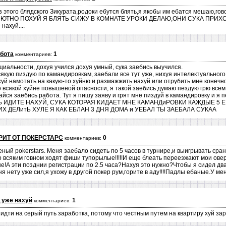
из этого блядского Зикурата,родоки ебутся блять,я якобы им ебатся меша
ЛЮТНО ПОХУЙ Я БЛЯТЬ СИЖУ В КОМНАТЕ УРОКИ ДЕЛАЮ,ОНИ СУКА ПРИХОДЯ
нахуй....
бота
1
комментариев:
циальности, дохуя учился дохуя умный, сука заебись выучился.
сякую пиздую по камандировкам, заебали все тут уже, нихуя интелектуального
хуй намотать на какую-то хуйню и размажжить нахуй или отрубить мне конечно
о всякой хуйне повышеной опасности, я такой заебись думаю пездую грю всем 
айся заебись работа. Тут я пишу заяву и грят мне пиздуй в камандировку и я п
Ь ИДИТЕ НАХУЙ, СУКА КОТОРАЯ КИДАЕТ МНЕ КАМАНДиРОВКИ КАЖДЫЕ 5 
Х ДЕЛитЬ ХУЛЕ Я КАК ЕБЛАН 3 ДНЯ ДОМА и УЕБАЛ ТЫ ЗАЕБАЛА СУКАА
РИТ ОТ ПОКЕРСТАРС
0
комментариев:
ный pokerstars. Меня заебало сидеть по 5 часов в турнире,и выигрывать сра
о всяким говном ходят фиши тупорылые!!!!!И еще блеать переезжают мои ове
чные!А эти позднии регистрации по 2.5 часа?Нахуя это нужно?Чтобы я сидел дв
 нету уже сил,я ухожу в другой покер рум,горите в аду!!!!Падлы ебаные.У меня
 уже нахуй
1
комментариев:
 идти на серый путь заработка, потому что честным путем на квартиру хуй з