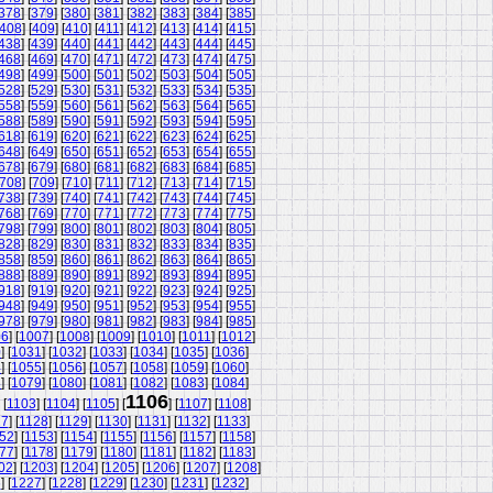
378
] [
379
] [
380
] [
381
] [
382
] [
383
] [
384
] [
385
]
408
] [
409
] [
410
] [
411
] [
412
] [
413
] [
414
] [
415
]
438
] [
439
] [
440
] [
441
] [
442
] [
443
] [
444
] [
445
]
468
] [
469
] [
470
] [
471
] [
472
] [
473
] [
474
] [
475
]
498
] [
499
] [
500
] [
501
] [
502
] [
503
] [
504
] [
505
]
528
] [
529
] [
530
] [
531
] [
532
] [
533
] [
534
] [
535
]
558
] [
559
] [
560
] [
561
] [
562
] [
563
] [
564
] [
565
]
588
] [
589
] [
590
] [
591
] [
592
] [
593
] [
594
] [
595
]
618
] [
619
] [
620
] [
621
] [
622
] [
623
] [
624
] [
625
]
648
] [
649
] [
650
] [
651
] [
652
] [
653
] [
654
] [
655
]
678
] [
679
] [
680
] [
681
] [
682
] [
683
] [
684
] [
685
]
708
] [
709
] [
710
] [
711
] [
712
] [
713
] [
714
] [
715
]
738
] [
739
] [
740
] [
741
] [
742
] [
743
] [
744
] [
745
]
768
] [
769
] [
770
] [
771
] [
772
] [
773
] [
774
] [
775
]
798
] [
799
] [
800
] [
801
] [
802
] [
803
] [
804
] [
805
]
828
] [
829
] [
830
] [
831
] [
832
] [
833
] [
834
] [
835
]
858
] [
859
] [
860
] [
861
] [
862
] [
863
] [
864
] [
865
]
888
] [
889
] [
890
] [
891
] [
892
] [
893
] [
894
] [
895
]
918
] [
919
] [
920
] [
921
] [
922
] [
923
] [
924
] [
925
]
948
] [
949
] [
950
] [
951
] [
952
] [
953
] [
954
] [
955
]
978
] [
979
] [
980
] [
981
] [
982
] [
983
] [
984
] [
985
]
06
] [
1007
] [
1008
] [
1009
] [
1010
] [
1011
] [
1012
]
0
] [
1031
] [
1032
] [
1033
] [
1034
] [
1035
] [
1036
]
4
] [
1055
] [
1056
] [
1057
] [
1058
] [
1059
] [
1060
]
8
] [
1079
] [
1080
] [
1081
] [
1082
] [
1083
] [
1084
]
1106
 [
1103
] [
1104
] [
1105
] [
] [
1107
] [
1108
]
27
] [
1128
] [
1129
] [
1130
] [
1131
] [
1132
] [
1133
]
52
] [
1153
] [
1154
] [
1155
] [
1156
] [
1157
] [
1158
]
77
] [
1178
] [
1179
] [
1180
] [
1181
] [
1182
] [
1183
]
02
] [
1203
] [
1204
] [
1205
] [
1206
] [
1207
] [
1208
]
6
] [
1227
] [
1228
] [
1229
] [
1230
] [
1231
] [
1232
]