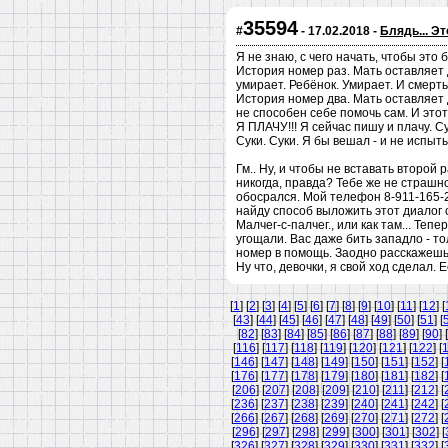
35594
#
- 17.02.2018 -
Блядь... Эт
Я не знаю, с чего начать, чтобы это 
История номер раз. Мать оставляет 
умирает. Ребёнок. Умирает. И смерть
История номер два. Мать оставляет 
не способен себе помочь сам. И это
Я ПЛАЧУ!!! Я сейчас пишу и плачу. С
Суки. Суки. Я бы вешал - и не испыт
Гм.. Ну, и чтобы не вставать второй
никогда, правда? Тебе же не страшн
обосрался. Мой телефон 8-911-165-2
найду способ выложить этот диалог 
Малчег-с-палчег., или как там... Те
угощали. Вас даже бить западло - то
номер в помощь. Заодно расскажешь 
Ну что, девочки, я свой ход сделал. 
[
1
] [
2
] [
3
] [
4
] [
5
] [
6
] [
7
] [
8
] [
9
] [
10
] [
11
] [
12
] [
[
43
] [
44
] [
45
] [
46
] [
47
] [
48
] [
49
] [
50
] [
51
] [
[
82
] [
83
] [
84
] [
85
] [
86
] [
87
] [
88
] [
89
] [
90
] [
[
116
] [
117
] [
118
] [
119
] [
120
] [
121
] [
122
] [
[
146
] [
147
] [
148
] [
149
] [
150
] [
151
] [
152
] [
[
176
] [
177
] [
178
] [
179
] [
180
] [
181
] [
182
] [
[
206
] [
207
] [
208
] [
209
] [
210
] [
211
] [
212
] [
[
236
] [
237
] [
238
] [
239
] [
240
] [
241
] [
242
] [
[
266
] [
267
] [
268
] [
269
] [
270
] [
271
] [
272
] [
[
296
] [
297
] [
298
] [
299
] [
300
] [
301
] [
302
] [
[
326
] [
327
] [
328
] [
329
] [
330
] [
331
] [
332
] [