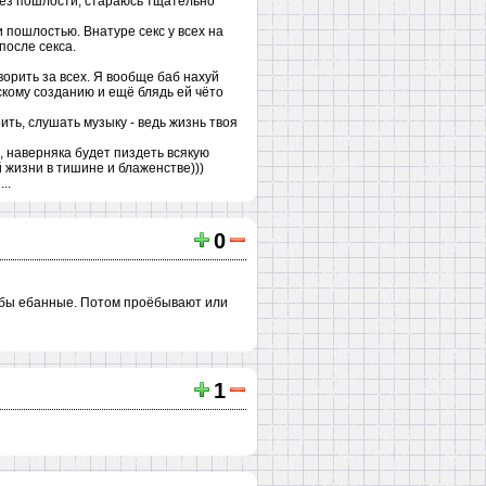
 без пошлости, стараюсь тщательно
 пошлостью. Внатуре секс у всех на
после секса.
ворить за всех. Я вообще баб нахуй
скому созданию и ещё блядь ей чёто
ить, слушать музыку - ведь жизнь твоя
, наверняка будет пиздеть всякую
 жизни в тишине и блаженстве)))
..
0
оёбы ебанные. Потом проёбывают или
1