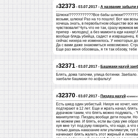
32373
#
- 03.07.2017 -
А название забыли 
Шлюха!???????????Все бабы шлюхи!?????????
возьми, шлюха! Раз на то пошло!. Вот как воз
хочешь знать, в первобытном обществе все ж
чувствовали! Чуть что не так, сразу мужиков
припер - молодец!, а без мамонта иди нахер! 
вообще блядь убийца, садист и извращенец. К
сейчас нихера не изменилось. У некоторых д
Да с вами даже знакомиться невозможно. Стра
Еще раз меня обзовешь, я тя так обзову, тебе мал
32371
#
- 03.07.2017 -
Башмаки нахуй заеб
Блять, дома тапочки, улица ботинки. Заебало.
заебали башмаки по асфальту!
32370
#
- 03.07.2017 -
Пиздец нахуй
коммен
Есть шкед один уебистый. Нихуя не хочет, них
подтирают в 12 лет. Еще и жрать начал, блять
дурачком таким, что блять можно подумать, - 
манипулятор. Пиздец вообще дети пошли. Но в
не можем уже. И блять, если вы сука уже обр
хуя мне тут под руку говорить, что надо, а чт
только даешь наказание или ультиматум, тут 
начинают блять жалеть этот жирный и ленивый 