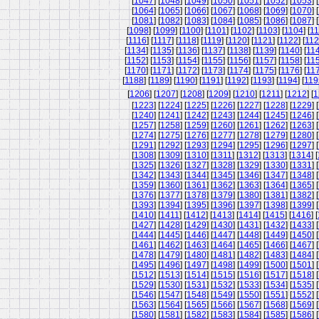
[
1047
] [
1048
] [
1049
] [
1050
] [
1051
] [
1052
] [
1053
] [
[
1064
] [
1065
] [
1066
] [
1067
] [
1068
] [
1069
] [
1070
] [
[
1081
] [
1082
] [
1083
] [
1084
] [
1085
] [
1086
] [
1087
] [
[
1098
] [
1099
] [
1100
] [
1101
] [
1102
] [
1103
] [
1104
] [
11
[
1116
] [
1117
] [
1118
] [
1119
] [
1120
] [
1121
] [
1122
] [
11
[
1134
] [
1135
] [
1136
] [
1137
] [
1138
] [
1139
] [
1140
] [
11
[
1152
] [
1153
] [
1154
] [
1155
] [
1156
] [
1157
] [
1158
] [
11
[
1170
] [
1171
] [
1172
] [
1173
] [
1174
] [
1175
] [
1176
] [
11
[
1188
] [
1189
] [
1190
] [
1191
] [
1192
] [
1193
] [
1194
] [
119
[
1206
] [
1207
] [
1208
] [
1209
] [
1210
] [
1211
] [
1212
] [
1
[
1223
] [
1224
] [
1225
] [
1226
] [
1227
] [
1228
] [
1229
] [
[
1240
] [
1241
] [
1242
] [
1243
] [
1244
] [
1245
] [
1246
] [
[
1257
] [
1258
] [
1259
] [
1260
] [
1261
] [
1262
] [
1263
] [
[
1274
] [
1275
] [
1276
] [
1277
] [
1278
] [
1279
] [
1280
] [
[
1291
] [
1292
] [
1293
] [
1294
] [
1295
] [
1296
] [
1297
] [
[
1308
] [
1309
] [
1310
] [
1311
] [
1312
] [
1313
] [
1314
] [
[
1325
] [
1326
] [
1327
] [
1328
] [
1329
] [
1330
] [
1331
] [
[
1342
] [
1343
] [
1344
] [
1345
] [
1346
] [
1347
] [
1348
] [
[
1359
] [
1360
] [
1361
] [
1362
] [
1363
] [
1364
] [
1365
] [
[
1376
] [
1377
] [
1378
] [
1379
] [
1380
] [
1381
] [
1382
] [
[
1393
] [
1394
] [
1395
] [
1396
] [
1397
] [
1398
] [
1399
] [
[
1410
] [
1411
] [
1412
] [
1413
] [
1414
] [
1415
] [
1416
] [
[
1427
] [
1428
] [
1429
] [
1430
] [
1431
] [
1432
] [
1433
] [
[
1444
] [
1445
] [
1446
] [
1447
] [
1448
] [
1449
] [
1450
] [
[
1461
] [
1462
] [
1463
] [
1464
] [
1465
] [
1466
] [
1467
] [
[
1478
] [
1479
] [
1480
] [
1481
] [
1482
] [
1483
] [
1484
] [
[
1495
] [
1496
] [
1497
] [
1498
] [
1499
] [
1500
] [
1501
] [
[
1512
] [
1513
] [
1514
] [
1515
] [
1516
] [
1517
] [
1518
] [
[
1529
] [
1530
] [
1531
] [
1532
] [
1533
] [
1534
] [
1535
] [
[
1546
] [
1547
] [
1548
] [
1549
] [
1550
] [
1551
] [
1552
] [
[
1563
] [
1564
] [
1565
] [
1566
] [
1567
] [
1568
] [
1569
] [
[
1580
] [
1581
] [
1582
] [
1583
] [
1584
] [
1585
] [
1586
] [