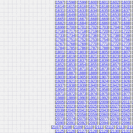
[
1597
] [
1598
] [
1599
] [
1600
] [
1601
] [
1602
] [
1603
] [
[
1614
] [
1615
] [
1616
] [
1617
] [
1618
] [
1619
] [
1620
] [
[
1631
] [
1632
] [
1633
] [
1634
] [
1635
] [
1636
] [
1637
] [
[
1648
] [
1649
] [
1650
] [
1651
] [
1652
] [
1653
] [
1654
] [
[
1665
] [
1666
] [
1667
] [
1668
] [
1669
] [
1670
] [
1671
] [
[
1682
] [
1683
] [
1684
] [
1685
] [
1686
] [
1687
] [
1688
] [
[
1699
] [
1700
] [
1701
] [
1702
] [
1703
] [
1704
] [
1705
] [
[
1716
] [
1717
] [
1718
] [
1719
] [
1720
] [
1721
] [
1722
] [
[
1733
] [
1734
] [
1735
] [
1736
] [
1737
] [
1738
] [
1739
] [
[
1750
] [
1751
] [
1752
] [
1753
] [
1754
] [
1755
] [
1756
] [
[
1767
] [
1768
] [
1769
] [
1770
] [
1771
] [
1772
] [
1773
] [
[
1784
] [
1785
] [
1786
] [
1787
] [
1788
] [
1789
] [
1790
] [
[
1801
] [
1802
] [
1803
] [
1804
] [
1805
] [
1806
] [
1807
] [
[
1818
] [
1819
] [
1820
] [
1821
] [
1822
] [
1823
] [
1824
] [
[
1835
] [
1836
] [
1837
] [
1838
] [
1839
] [
1840
] [
1841
] [
[
1852
] [
1853
] [
1854
] [
1855
] [
1856
] [
1857
] [
1858
] [
[
1869
] [
1870
] [
1871
] [
1872
] [
1873
] [
1874
] [
1875
] [
[
1886
] [
1887
] [
1888
] [
1889
] [
1890
] [
1891
] [
1892
] [
[
1903
] [
1904
] [
1905
] [
1906
] [
1907
] [
1908
] [
1909
] [
[
1920
] [
1921
] [
1922
] [
1923
] [
1924
] [
1925
] [
1926
] [
[
1937
] [
1938
] [
1939
] [
1940
] [
1941
] [
1942
] [
1943
] [
[
1954
] [
1955
] [
1956
] [
1957
] [
1958
] [
1959
] [
1960
] [
[
1971
] [
1972
] [
1973
] [
1974
] [
1975
] [
1976
] [
1977
] [
[
1988
] [
1989
] [
1990
] [
1991
] [
1992
] [
1993
] [
1994
] [
[
2005
] [
2006
] [
2007
] [
2008
] [
2009
] [
2010
] [
2011
] [
[
2022
] [
2023
] [
2024
] [
2025
] [
2026
] [
2027
] [
2028
] [
[
2039
] [
2040
] [
2041
] [
2042
] [
2043
] [
2044
] [
2045
] [
[
2056
] [
2057
] [
2058
] [
2059
] [
2060
] [
2061
] [
2062
] [
[
2073
] [
2074
] [
2075
] [
2076
] [
2077
] [
2078
] [
2079
] [
[
2090
] [
2091
] [
2092
] [
2093
] [
2094
] [
2095
] [
2096
] [
[
2107
] [
2108
] [
2109
] [
2110
] [
2111
] [
2112
] [
2113
] [
21
[
2125
] [
2126
] [
2127
] [
2128
] [
2129
] [
2130
] [
2131
] [