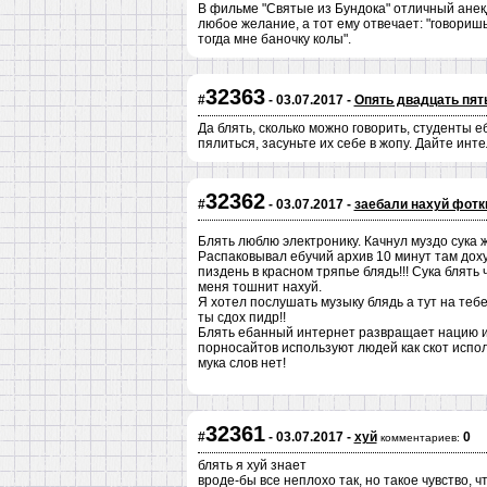
В фильме "Святые из Бундока" отличный анекд
любое желание, а тот ему отвечает: "говоришь
тогда мне баночку колы".
32363
#
- 03.07.2017 -
Опять двадцать пят
Да блять, сколько можно говорить, студенты е
пялиться, засуньте их себе в жопу. Дайте инт
32362
#
- 03.07.2017 -
заебали нахуй фотк
Блять люблю электронику. Качнул муздо сука ж
Распаковывал ебучий архив 10 минут там доху
пиздень в красном тряпье блядь!!! Сука блять
меня тошнит нахуй.
Я хотел послушать музыку блядь а тут на тебе 
ты сдох пидр!!
Блять ебанный интернет развращает нацию и
порносайтов используют людей как скот испо
мука слов нет!
32361
#
- 03.07.2017 -
хуй
0
комментариев:
блять я хуй знает
вроде-бы все неплохо так, но такое чувство, чт