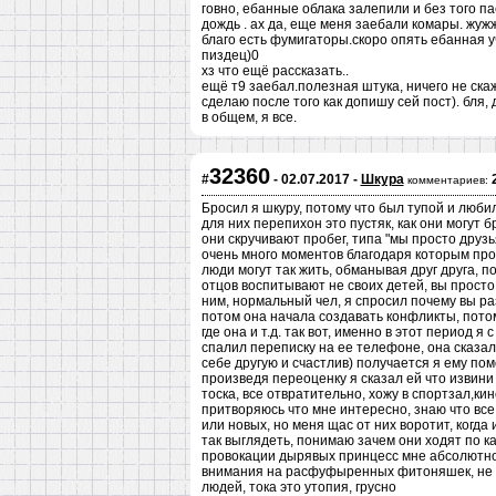
говно, ебанные облака залепили и без того па
дождь . ах да, еще меня заебали комары. жуж
благо есть фумигаторы.скоро опять ебанная уч
пиздец)0
хз что ещё рассказать..
ещё т9 заебал.полезная штука, ничего не скаж
сделаю после того как допишу сей пост). бля,
в общем, я все.
32360
#
- 02.07.2017 -
Шкура
комментариев:
Бросил я шкуру, потому что был тупой и любил
для них перепихон это пустяк, как они могут б
они скручивают пробег, типа "мы просто друз
очень много моментов благодаря которым прос
люди могут так жить, обманывая друг друга, 
отцов воспитывают не своих детей, вы прост
ним, нормальный чел, я спросил почему вы ра
потом она начала создавать конфликты, пото
где она и т.д. так вот, именно в этот период я 
спалил переписку на ее телефоне, она сказал
себе другую и счастлив) получается я ему помо
произведя переоценку я сказал ей что извини
тоска, все отвратительно, хожу в спортзал,ки
притворяюсь что мне интересно, знаю что вс
или новых, но меня щас от них воротит, когд
так выглядеть, понимаю зачем они ходят по к
провокации дырявых принцесс мне абсолютно 
внимания на расфуфыренных фитоняшек, не с
людей, тока это утопия, грусно