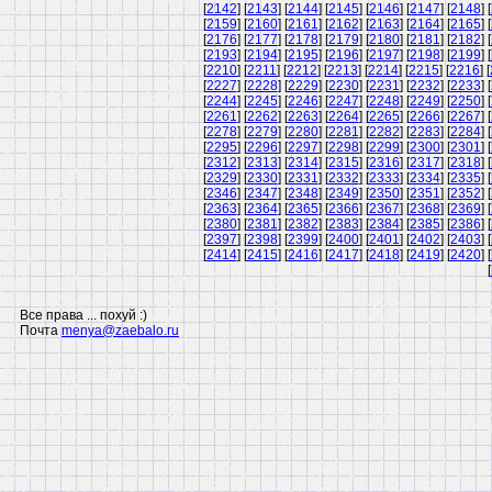
[
2142
] [
2143
] [
2144
] [
2145
] [
2146
] [
2147
] [
2148
] [
[
2159
] [
2160
] [
2161
] [
2162
] [
2163
] [
2164
] [
2165
] [
[
2176
] [
2177
] [
2178
] [
2179
] [
2180
] [
2181
] [
2182
] [
[
2193
] [
2194
] [
2195
] [
2196
] [
2197
] [
2198
] [
2199
] [
[
2210
] [
2211
] [
2212
] [
2213
] [
2214
] [
2215
] [
2216
] [
[
2227
] [
2228
] [
2229
] [
2230
] [
2231
] [
2232
] [
2233
] [
[
2244
] [
2245
] [
2246
] [
2247
] [
2248
] [
2249
] [
2250
] [
[
2261
] [
2262
] [
2263
] [
2264
] [
2265
] [
2266
] [
2267
] [
[
2278
] [
2279
] [
2280
] [
2281
] [
2282
] [
2283
] [
2284
] [
[
2295
] [
2296
] [
2297
] [
2298
] [
2299
] [
2300
] [
2301
] [
[
2312
] [
2313
] [
2314
] [
2315
] [
2316
] [
2317
] [
2318
] [
[
2329
] [
2330
] [
2331
] [
2332
] [
2333
] [
2334
] [
2335
] [
[
2346
] [
2347
] [
2348
] [
2349
] [
2350
] [
2351
] [
2352
] [
[
2363
] [
2364
] [
2365
] [
2366
] [
2367
] [
2368
] [
2369
] [
[
2380
] [
2381
] [
2382
] [
2383
] [
2384
] [
2385
] [
2386
] [
[
2397
] [
2398
] [
2399
] [
2400
] [
2401
] [
2402
] [
2403
] [
[
2414
] [
2415
] [
2416
] [
2417
] [
2418
] [
2419
] [
2420
] [
[
Все права ... похуй :)
Почта
menya@zaebalo.ru