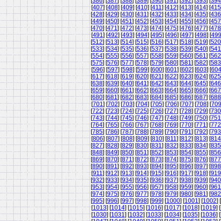
[
386
] [
387
] [
388
] [
389
] [
390
] [
391
] [
392
] [
393
] [
394
[
407
] [
408
] [
409
] [
410
] [
411
] [
412
] [
413
] [
414
] [
415
[
428
] [
429
] [
430
] [
431
] [
432
] [
433
] [
434
] [
435
] [
436
[
449
] [
450
] [
451
] [
452
] [
453
] [
454
] [
455
] [
456
] [
457
[
470
] [
471
] [
472
] [
473
] [
474
] [
475
] [
476
] [
477
] [
478
[
491
] [
492
] [
493
] [
494
] [
495
] [
496
] [
497
] [
498
] [
49
[
512
] [
513
] [
514
] [
515
] [
516
] [
517
] [
518
] [
519
] [
520
[
533
] [
534
] [
535
] [
536
] [
537
] [
538
] [
539
] [
540
] [
541
[
554
] [
555
] [
556
] [
557
] [
558
] [
559
] [
560
] [
561
] [
562
[
575
] [
576
] [
577
] [
578
] [
579
] [
580
] [
581
] [
582
] [
583
[
596
] [
597
] [
598
] [
599
] [
600
] [
601
] [
602
] [
603
] [
60
[
617
] [
618
] [
619
] [
620
] [
621
] [
622
] [
623
] [
624
] [
625
[
638
] [
639
] [
640
] [
641
] [
642
] [
643
] [
644
] [
645
] [
646
[
659
] [
660
] [
661
] [
662
] [
663
] [
664
] [
665
] [
666
] [
667
[
680
] [
681
] [
682
] [
683
] [
684
] [
685
] [
686
] [
687
] [
688
[
701
] [
702
] [
703
] [
704
] [
705
] [
706
] [
707
] [
708
] [
70
[
722
] [
723
] [
724
] [
725
] [
726
] [
727
] [
728
] [
729
] [
730
[
743
] [
744
] [
745
] [
746
] [
747
] [
748
] [
749
] [
750
] [
751
[
764
] [
765
] [
766
] [
767
] [
768
] [
769
] [
770
] [
771
] [
772
[
785
] [
786
] [
787
] [
788
] [
789
] [
790
] [
791
] [
792
] [
793
[
806
] [
807
] [
808
] [
809
] [
810
] [
811
] [
812
] [
813
] [
814
[
827
] [
828
] [
829
] [
830
] [
831
] [
832
] [
833
] [
834
] [
835
[
848
] [
849
] [
850
] [
851
] [
852
] [
853
] [
854
] [
855
] [
856
[
869
] [
870
] [
871
] [
872
] [
873
] [
874
] [
875
] [
876
] [
877
[
890
] [
891
] [
892
] [
893
] [
894
] [
895
] [
896
] [
897
] [
898
[
911
] [
912
] [
913
] [
914
] [
915
] [
916
] [
917
] [
918
] [
919
[
932
] [
933
] [
934
] [
935
] [
936
] [
937
] [
938
] [
939
] [
940
[
953
] [
954
] [
955
] [
956
] [
957
] [
958
] [
959
] [
960
] [
961
[
974
] [
975
] [
976
] [
977
] [
978
] [
979
] [
980
] [
981
] [
982
[
995
] [
996
] [
997
] [
998
] [
999
] [
1000
] [
1001
] [
1002
] [
[
1013
] [
1014
] [
1015
] [
1016
] [
1017
] [
1018
] [
1019
] [
[
1030
] [
1031
] [
1032
] [
1033
] [
1034
] [
1035
] [
1036
] [