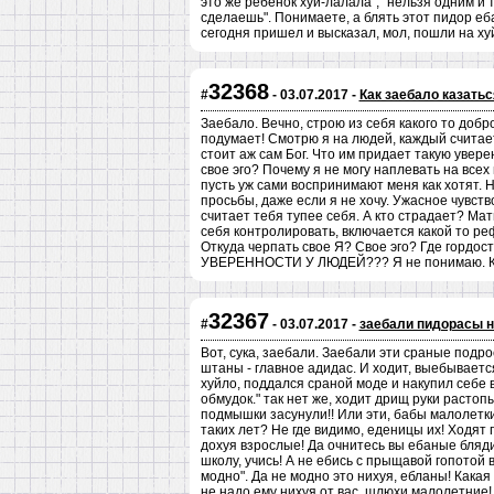
это же ребенок хуй-лалала", "нельзя одним и 
сделаешь". Понимаете, а блять этот пидор еба
сегодня пришел и высказал, мол, пошли на ху
32368
#
- 03.07.2017 -
Как заебало казать
Заебало. Вечно, строю из себя какого то добро
подумает! Смотрю я на людей, каждый считае
стоит аж сам Бог. Что им придает такую увере
свое эго? Почему я не могу наплевать на всех и
пусть уж сами воспринимают меня как хотят. 
просьбы, даже если я не хочу. Ужасное чувств
считает тебя тупее себя. А кто страдает? Мат
себя контролировать, включается какой то рефл
Откуда черпать свое Я? Свое эго? Где гордо
УВЕРЕННОСТИ У ЛЮДЕЙ??? Я не понимаю. Как
32367
#
- 03.07.2017 -
заебали пидорасы н
Вот, сука, заебали. Заебали эти сраные подрос
штаны - главное адидас. И ходит, выебывается 
хуйло, поддался сраной моде и накупил себе
обмудок." так нет же, ходит дрищ руки растопы
подмышки засунули!! Или эти, бабы малолетки
таких лет? Не где видимо, еденицы их! Ходят 
дохуя взрослые! Да очнитесь вы ебаные блядин
школу, учись! А не ебись с прыщавой гопотой 
модно". Да не модно это нихуя, ебланы! Какая
не надо ему нихуя от вас, шлюхи малолетние!