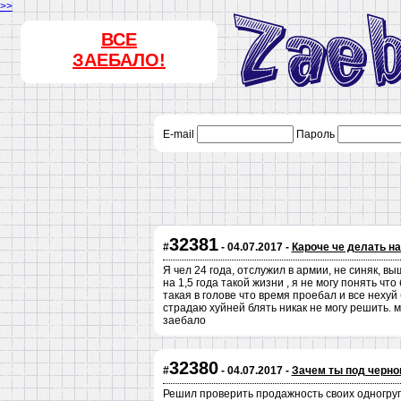
>>
ВСЕ
ЗАЕБАЛО!
E-mail
Пароль
32381
#
- 04.07.2017 -
Кароче че делать на
Я чел 24 года, отслужил в армии, не синяк, в
на 1,5 года такой жизни , я не могу понять ч
такая в голове что время проебал и все нехуй
страдаю хуйней блять никак не могу решить. м
заебало
32380
#
- 04.07.2017 -
Зачем ты под черно
Решил проверить продажность своих одногруп