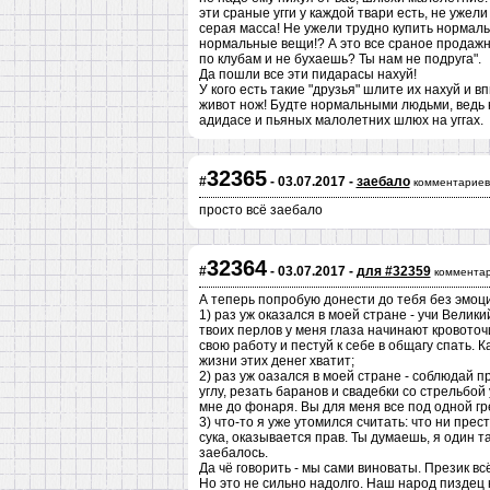
эти сраные угги у каждой твари есть, не ужел
серая масса! Не ужели трудно купить нормальн
нормальные вещи!? А это все сраное продажн
по клубам и не бухаешь? Ты нам не подруга".
Да пошли все эти пидарасы нахуй!
У кого есть такие "друзья" шлите их нахуй и в
живот нож! Будте нормальными людьми, ведь к
адидасе и пьяных малолетних шлюх на уггах.
32365
#
- 03.07.2017 -
заебало
комментариев
просто всё заебало
32364
#
- 03.07.2017 -
для #32359
комментар
А теперь попробую донести до тебя без эмоци
1) раз уж оказался в моей стране - учи Велик
твоих перлов у меня глаза начинают кровоточ
свою работу и пестуй к себе в общагу спать. 
жизни этих денег хватит;
2) раз уж оазался в моей стране - соблюдай 
углу, резать баранов и свадебки со стрельбой
мне до фонаря. Вы для меня все под одной гр
3) что-то я уже утомился считать: что ни прес
сука, оказывается прав. Ты думаешь, я один т
заебалось.
Да чё говорить - мы сами виноваты. Презик вс
Но это не сильно надолго. Наш народ пиздец к