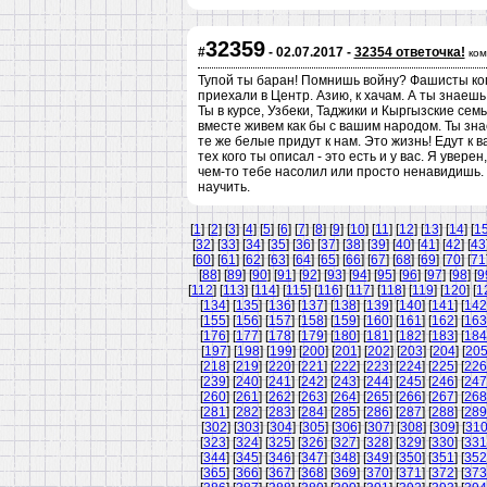
32359
#
- 02.07.2017 -
32354 ответочка!
ком
Тупой ты баран! Помнишь войну? Фашисты ког
приехали в Центр. Азию, к хачам. А ты знаеш
Ты в курсе, Узбеки, Таджики и Кыргызские сем
вместе живем как бы с вашим народом. Ты знае
те же белые придут к нам. Это жизнь! Едут к ва
тех кого ты описал - это есть и у вас. Я увере
чем-то тебе насолил или просто ненавидишь. 
научить.
[
1
] [
2
] [
3
] [
4
] [
5
] [
6
] [
7
] [
8
] [
9
] [
10
] [
11
] [
12
] [
13
] [
14
] [
1
[
32
] [
33
] [
34
] [
35
] [
36
] [
37
] [
38
] [
39
] [
40
] [
41
] [
42
] [
43
[
60
] [
61
] [
62
] [
63
] [
64
] [
65
] [
66
] [
67
] [
68
] [
69
] [
70
] [
71
[
88
] [
89
] [
90
] [
91
] [
92
] [
93
] [
94
] [
95
] [
96
] [
97
] [
98
] [
9
[
112
] [
113
] [
114
] [
115
] [
116
] [
117
] [
118
] [
119
] [
120
] [
1
[
134
] [
135
] [
136
] [
137
] [
138
] [
139
] [
140
] [
141
] [
142
[
155
] [
156
] [
157
] [
158
] [
159
] [
160
] [
161
] [
162
] [
163
[
176
] [
177
] [
178
] [
179
] [
180
] [
181
] [
182
] [
183
] [
184
[
197
] [
198
] [
199
] [
200
] [
201
] [
202
] [
203
] [
204
] [
20
[
218
] [
219
] [
220
] [
221
] [
222
] [
223
] [
224
] [
225
] [
226
[
239
] [
240
] [
241
] [
242
] [
243
] [
244
] [
245
] [
246
] [
247
[
260
] [
261
] [
262
] [
263
] [
264
] [
265
] [
266
] [
267
] [
268
[
281
] [
282
] [
283
] [
284
] [
285
] [
286
] [
287
] [
288
] [
289
[
302
] [
303
] [
304
] [
305
] [
306
] [
307
] [
308
] [
309
] [
31
[
323
] [
324
] [
325
] [
326
] [
327
] [
328
] [
329
] [
330
] [
331
[
344
] [
345
] [
346
] [
347
] [
348
] [
349
] [
350
] [
351
] [
352
[
365
] [
366
] [
367
] [
368
] [
369
] [
370
] [
371
] [
372
] [
373