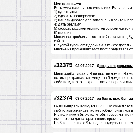
Мой план нахуй
Есть кучка народу, неважно каких. Есть деньги
1) купить домен
2) сделать порноресурс
3) нанять дураков для заполнения сайта и пла
4) дать рекламу
5) созвать мудаков-онанистов со всей частей 
6) профит
Месячная прибыль с такого сайта за месяц бу
сайта.
И пускай тупой скот дрочит а я как создатель 
Многие из прочевших этот пост представляют
32375
#
- 03.07.2017 -
Дождь с перерывам
Меня заебал дождь. Я не против дождя. Но мен
потом прекращается. минут на 5 дождя нет. по
либо не иди. что за хрень такая с перерывами
32374
#
- 03.07.2017 -
ой блять щас бы та
Ок !!!! выиграли войну МЫ ВСЕ. Но смысл? ес
люблю американцев, но не люблю политиков и
И в политике я бы хотел чтобы говорили что 
именно они диктаторы нашего времени.
Но блин я не знаю 9 млрд не выдержит планет