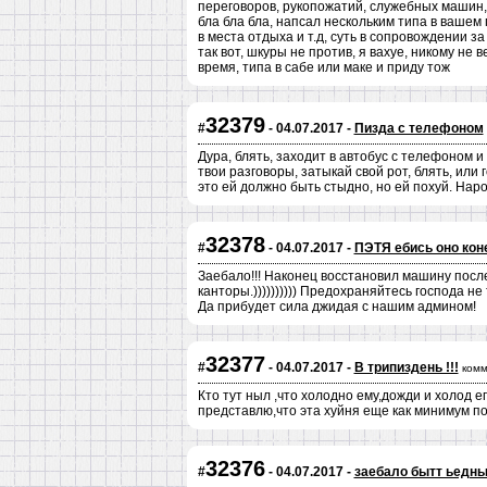
переговоров, рукопожатий, служебных машин
бла бла бла, напсал нескольким типа в ваше
в места отдыха и т.д, суть в сопровождении з
так вот, шкуры не против, я вахуе, никому не 
время, типа в сабе или маке и приду тож
32379
#
- 04.07.2017 -
Пизда с телефоном
Дура, блять, заходит в автобус с телефоном и
твои разговоры, затыкай свой рот, блять, или 
это ей должно быть стыдно, но ей похуй. Наро
32378
#
- 04.07.2017 -
ПЭТЯ ебись оно кон
Заебало!!! Наконец восстановил машину после
канторы.)))))))))) Предохраняйтесь господа не
Да прибудет сила джидая с нашим админом!
32377
#
- 04.07.2017 -
В трипиздень !!!
комм
Кто тут ныл ,что холодно ему,дожди и холод е
представлю,что эта хуйня еще как минимум по
32376
#
- 04.07.2017 -
заебало бытт ьедн