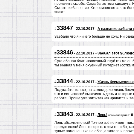
проявлять скорбь. Сама бы хотела сдохнуть. Н
Смерть-избавление. Кто сомневается что бог ес
знают.
33847
#
- 22.10.2017 -
А название забыли 
Заебало что я ничего больше не хочу. Ни одна
33846
#
- 22.10.2017 -
Заебал этот ублюдс
Сука ебаная блять конченный ютуб как же он бл
ты ебаная у меня охуенный интернет (сотка м
33844
#
- 22.10.2017 -
Жизнь бесмысленн
Подумайте только, на самом деле жизнь бесм
это и есть способ выкачивать деньги которы
работе. Проще уже жить так как нравится и за
33843
#
- 22.10.2017 -
Лень!
0
комментариев:
Лень абсолютно всё! Точнее всё не имеет ника
прежде всего! Лень говорить с кем то либо, т
тупые помешанные на ебле, алкоголе и проче