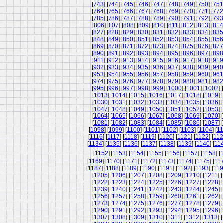
[
743
] [
744
] [
745
] [
746
] [
747
] [
748
] [
749
] [
750
] [
751
[
764
] [
765
] [
766
] [
767
] [
768
] [
769
] [
770
] [
771
] [
772
[
785
] [
786
] [
787
] [
788
] [
789
] [
790
] [
791
] [
792
] [
793
[
806
] [
807
] [
808
] [
809
] [
810
] [
811
] [
812
] [
813
] [
814
[
827
] [
828
] [
829
] [
830
] [
831
] [
832
] [
833
] [
834
] [
835
[
848
] [
849
] [
850
] [
851
] [
852
] [
853
] [
854
] [
855
] [
856
[
869
] [
870
] [
871
] [
872
] [
873
] [
874
] [
875
] [
876
] [
877
[
890
] [
891
] [
892
] [
893
] [
894
] [
895
] [
896
] [
897
] [
898
[
911
] [
912
] [
913
] [
914
] [
915
] [
916
] [
917
] [
918
] [
919
[
932
] [
933
] [
934
] [
935
] [
936
] [
937
] [
938
] [
939
] [
940
[
953
] [
954
] [
955
] [
956
] [
957
] [
958
] [
959
] [
960
] [
961
[
974
] [
975
] [
976
] [
977
] [
978
] [
979
] [
980
] [
981
] [
982
[
995
] [
996
] [
997
] [
998
] [
999
] [
1000
] [
1001
] [
1002
] [
[
1013
] [
1014
] [
1015
] [
1016
] [
1017
] [
1018
] [
1019
] [
[
1030
] [
1031
] [
1032
] [
1033
] [
1034
] [
1035
] [
1036
] [
[
1047
] [
1048
] [
1049
] [
1050
] [
1051
] [
1052
] [
1053
] [
[
1064
] [
1065
] [
1066
] [
1067
] [
1068
] [
1069
] [
1070
] [
[
1081
] [
1082
] [
1083
] [
1084
] [
1085
] [
1086
] [
1087
] [
[
1098
] [
1099
] [
1100
] [
1101
] [
1102
] [
1103
] [
1104
] [
11
[
1116
] [
1117
] [
1118
] [
1119
] [
1120
] [
1121
] [
1122
] [
11
[
1134
] [
1135
] [
1136
] [
1137
] [
1138
] [
1139
] [
1140
] [
11
[
1152
] [
1153
] [
1154
] [
1155
] [
1156
] [
1157
] [
1158
] [
[
1169
] [
1170
] [
1171
] [
1172
] [
1173
] [
1174
] [
1175
] [
11
[
1187
] [
1188
] [
1189
] [
1190
] [
1191
] [
1192
] [
1193
] [
119
[
1205
] [
1206
] [
1207
] [
1208
] [
1209
] [
1210
] [
1211
] [
[
1222
] [
1223
] [
1224
] [
1225
] [
1226
] [
1227
] [
1228
] [
[
1239
] [
1240
] [
1241
] [
1242
] [
1243
] [
1244
] [
1245
] [
[
1256
] [
1257
] [
1258
] [
1259
] [
1260
] [
1261
] [
1262
] [
[
1273
] [
1274
] [
1275
] [
1276
] [
1277
] [
1278
] [
1279
] [
[
1290
] [
1291
] [
1292
] [
1293
] [
1294
] [
1295
] [
1296
] [
[
1307
] [
1308
] [
1309
] [
1310
] [
1311
] [
1312
] [
1313
] [