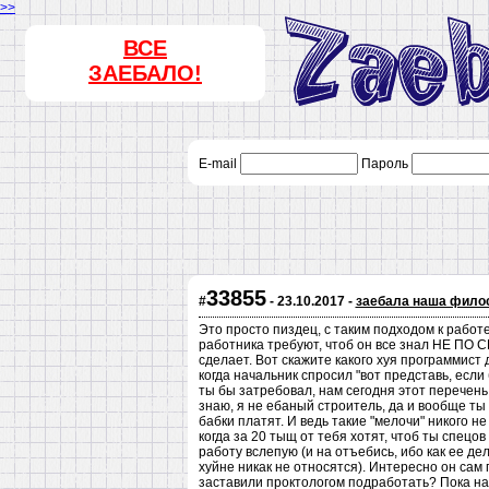
>>
ВСЕ
ЗАЕБАЛО!
E-mail
Пароль
33855
#
- 23.10.2017 -
заебала наша фило
Это просто пиздец, с таким подходом к работе
работника требуют, чтоб он все знал НЕ ПО
сделает. Вот скажите какого хуя программист 
когда начальник спросил "вот представь, есл
ты бы затребовал, нам сегодня этот перечень 
знаю, я не ебаный строитель, да и вообще ты 
бабки платят. И ведь такие "мелочи" никого н
когда за 20 тыщ от тебя хотят, чтоб ты спец
работу вслепую (и на отъебись, ибо как ее дел
хуйне никак не относятся). Интересно он сам 
заставили проктологом подработать? Пока нам