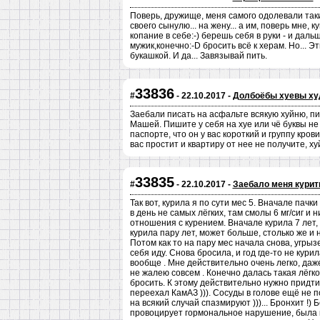
Поверь, дружище, меня самого одолевали таки
своего сынулю... на жену... а им, поверь мне,
копание в себе:-) берешь себя в руки - и дал
мужик,конечно:-D бросить всё к херам. Но... 
букашкой. И да... Завязывай пить.
33836
#
- 22.10.2017 -
Долбоёбы хуевы ху
Заебали писать на асфальте всякую хуйню, пи
Машей. Пишите у себя на хуе или чё буквы не
паспорте, что он у вас короткий и группу кров
вас простит и квартиру от нее не получите, х
33835
#
- 22.10.2017 -
Заебало меня курить
Так вот, курила я по сути мес 5. Вначале пачк
в день не самых лёгких, там смолы 6 мг/сиг и н
отношения с курением. Вначале курила 7 лет,
курила пару лет, может больше, столько же и н
Потом как то на пару мес начала снова, угры
себя иду. Снова бросила, и год где-то не курил
вообще . Мне действительно очень легко, даже 
не жалею совсем . Конечно далась такая лёгко
бросить. К этому действительно нужно придти 
переехал КамАЗ ))). Сосуды в голове ещё не п
на всякий случай спазмируют )))... Бронхит !)
провоцирует гормональное нарушение, была к