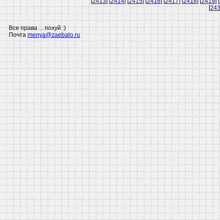
[
2413
] [
2414
] [
2415
] [
2416
] [
2417
] [
2418
] [
2419
] [
[
24
Все права ... похуй :)
Почта
menya@zaebalo.ru