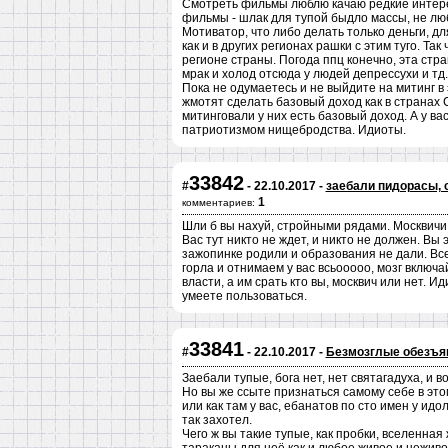
Смотреть фильмы люблю качаю редкие интере
фильмы - шлак для тупой быдло массы, не лю
Мотиватор, что либо делать только деньги, дл
как и в других регионах рашки с этим туго. Та
регионе страны. Погода ппц конечно, эта стр
мрак и холод отсюда у людей депрессухи и тд.
Пока не одумаетесь и не выйдите на митинг в
жмотят сделать базовый доход как в странах 
митинговали у них есть базовый доход. А у ва
патриотизмом нищебродства. Идиоты.
33842
#
- 22.10.2017 -
заебали пидорасы, 
1
комментариев:
Шли б вы нахуй, стройными рядами. Москвичи 
Вас тут никто не ждет, и никто не должен. Вы
зажопинке родили и образования не дали. Все и
горла и отнимаем у вас всьооооо, мозг включа
власти, а им срать кто вы, москвич или нет. 
умеете пользоваться.
33841
#
- 22.10.2017 -
Безмозглые обезъя
Заебали тупые, бога нет, нет святагадуха, и в
Но вы же ссыте признаться самому себе в этом
или как там у вас, ебанатов по сто имен у идо
так захотел.
Чего ж вы такие тупые, как пробки, вселенная