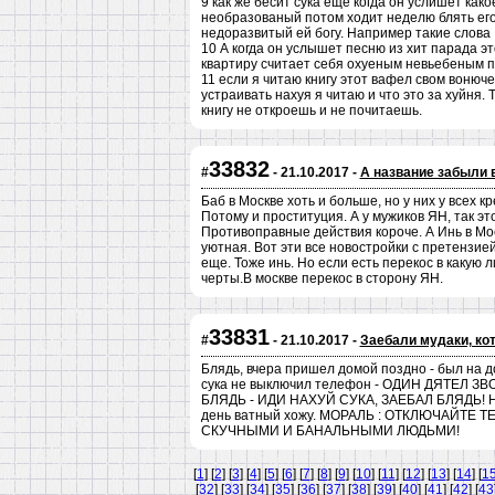
9 как же бесит сука еще когда он услишет как
необразованый потом ходит неделю блять его 
недоразвитый ей богу. Например такие слова
10 А когда он услышет песню из хит парада эт
квартиру считает себя охуеным невьебеным 
11 если я читаю книгу этот вафел свом вонюч
устраивать нахуя я читаю и что это за хуйня.
книгу не откроешь и не почитаешь.
33832
#
- 21.10.2017 -
А название забыли 
Баб в Москве хоть и больше, но у них у всех 
Потому и проституция. А у мужиков ЯН, так эт
Противоправные действия короче. А Инь в Моск
уютная. Вот эти все новостройки с претензие
еще. Тоже инь. Но если есть перекос в какую 
черты.В москве перекос в сторону ЯН.
33831
#
- 21.10.2017 -
Заебали мудаки, ко
Блядь, вчера пришел домой поздно - был на до
сука не выключил телефон - ОДИН ДЯТЕЛ 
БЛЯДЬ - ИДИ НАХУЙ СУКА, ЗАЕБАЛ БЛЯДЬ! Не вы
день ватный хожу. МОРАЛЬ : ОТКЛЮЧАЙТЕ
СКУЧНЫМИ И БАНАЛЬНЫМИ ЛЮДЬМИ!
[
1
] [
2
] [
3
] [
4
] [
5
] [
6
] [
7
] [
8
] [
9
] [
10
] [
11
] [
12
] [
13
] [
14
] [
1
[
32
] [
33
] [
34
] [
35
] [
36
] [
37
] [
38
] [
39
] [
40
] [
41
] [
42
] [
43