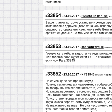
изменится.
33854
#
- 23.10.2017 -
Ничего не нельзя.
ко
Выше планки ,которую установили ,холуи ,хр
замешался с дерьмом ,тебе хана.Они взворвут
опасность ,поражения ,светлого в тебе.Беги ,
сражаться дальше .За мнимое место в их сра
33853
#
- 23.10.2017 -
заебали тупые
комме
Говорю же, заебали задроты не отдупляющие н
Или головка бобо будет если 1+1 не сложится
если чоу. Para 33845
33852
#
- 23.10.2017 -
К #33845
комментариев
На самом деле все проще некуда.
Почему ты являешься человеком, а собака соб
Ты говоришь, что вероятность того, что мы - л
Но какова вероятность того, что нас создал Бог
Есть такое понятие - как эволюция. И она явл
Присутствие творца в этом процессе не набл
Тогда какова вероятность, существования, Бог
Незнаю, никто незнает. Но она несомненно 
жизни(согласно теории абиогенеза)