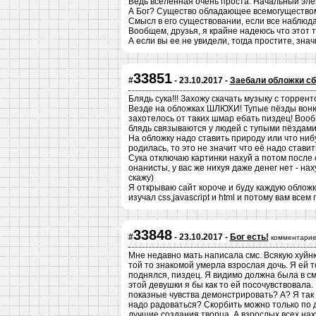
Ведь вселенная очень проста. Начальный элем
А Бог? Существо обладающее всемогуществом 
Смысл в его существовании, если все наблю
Вообщем, друзья, я крайне надеюсь что этот т
А если вы ее не увидели, тогда простите, знач
33851
#
- 23.10.2017 -
Заебали обложки сб
Блядь сука!!! Захожу скачать музыку с торрент
Везде на обложках ШЛЮХИ! Тупые пёзды воню
захотелось от таких шмар ебать пиздец! Воо
блядь связываются у людей с тупыми пёздам
На обложку надо ставить природу или что нибу
родилась, то это не значит что её надо ставит
Сука отключаю картинки нахуй а потом после
онанисты, у вас же нихуя даже денег нет - н
скажу)
Я открываю сайт короче и буду каждую обложк
изучал css,javascript и html и потому вам все
33848
#
- 23.10.2017 -
Бог есть!
комментарие
Мне недавно мать написала смс. Всякую хуйню
той то знакомой умерла взрослая дочь. Я ей т
поднялся, пиздец. Я видимо должна была в смс
этой девушки я бы как то ей посочувствовала.
показные чувства демонстрировать? А? Я так 
надо радоваться? Скорбить можно только по д
лучшие создания творца. А взрослых всех нах