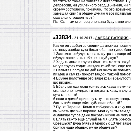
жестить то тоже не хочется с лекарствами. Ну 
депрессии, ни усиленного сердцебиения, ни п
своему состоянию, понимаю, что это временно.
замещая сиги ) в общем думаю я все правильно
оказался страшен черт )
Пы. Сы : там сто проц опечатки будут, мне вл
33834
#
- 21.10.2017 -
ЗАЕБАЛ БАТЯЯЯЯ
Как же он заебал со своими даунскими правила
летнему заебал сука бесит ебанько тупое бл
1 Застелать ебучую кровать с утра ты ваще еб
ебучую застилать тебе не похуй даун?
2 Ходить дома в трусах блять как же это нахуй 
могу в трусах ходить пиздец какой-то? еще гов
3 Немытая посуда не дай бог че-то не помыто
пиздец а сам как пожрёт гандон так хуй помое
4 Ебучее полотенце это ваще край ебанутост
шо пиздос....
5 Ебанутая еда если кончилась хавка и ему не
сколько оно пожирает и покупать хавку в случ
сука конченый
6 если я домой приношу какую-то новую вещь 
блять тебя ваще ебет хуйлопан ебаный?
7 Пункт Параша . Когда я собираюсь и хачу п
выбивать дверь в параше. Мол хули ты там де
ебланище тупое даже посрать нихуя не могу 
8 Блять как-то еще случай был я блять бреюсь
бреешься? Дура блять я бреюсь с 13 лет ваще
брится надо ебанько ну не ебанутый?