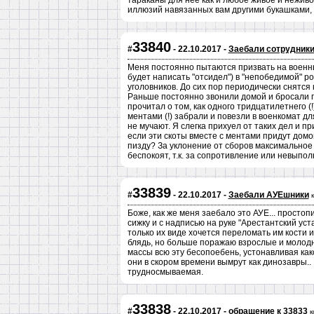
тараканы для неё как и любое живое и неживое
иллюзий навязанных вам другими букашками, т
33840
#
- 22.10.2017 -
Заебали сотрудники
Меня постоянно пытаются призвать на военны
будет написать "отсидел") в "непобедимой" 
уголовников. До сих пор периодически снятся
Раньше постоянно звонили домой и бросали п
прочитал о том, как одного тридцатилетнего (
ментами (!) забрали и повезли в военкомат д
не мучают. Я слегка прихуел от таких дел и п
если эти скоты вместе с ментами придут домо
пизду? За уклонение от сборов максимальное
беспокоят, т.к. за сопротивление или невыпо
33839
#
- 22.10.2017 -
Заебали АУЕшники
Боже, как же меня заебало это АУЕ... прост
сижку и с надписью на руке "Арестантский уст
только их виде хочется переломать им кости 
блядь, но больше поражаю взрослые и молодня
массы всю эту бесопоебень, устонавливая как
они в скором времени вымрут как динозавры..
трудносмываемая.
33838
#
- 22.10.2017 -
обращение к 33833
к