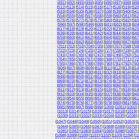
[
491
] [
492
] [
493
] [
494
] [
495
] [
496
] [
497
] [
498
] [
49
[
512
] [
513
] [
514
] [
515
] [
516
] [
517
] [
518
] [
519
] [
520
[
533
] [
534
] [
535
] [
536
] [
537
] [
538
] [
539
] [
540
] [
541
[
554
] [
555
] [
556
] [
557
] [
558
] [
559
] [
560
] [
561
] [
562
[
575
] [
576
] [
577
] [
578
] [
579
] [
580
] [
581
] [
582
] [
583
[
596
] [
597
] [
598
] [
599
] [
600
] [
601
] [
602
] [
603
] [
60
[
617
] [
618
] [
619
] [
620
] [
621
] [
622
] [
623
] [
624
] [
625
[
638
] [
639
] [
640
] [
641
] [
642
] [
643
] [
644
] [
645
] [
646
[
659
] [
660
] [
661
] [
662
] [
663
] [
664
] [
665
] [
666
] [
667
[
680
] [
681
] [
682
] [
683
] [
684
] [
685
] [
686
] [
687
] [
688
[
701
] [
702
] [
703
] [
704
] [
705
] [
706
] [
707
] [
708
] [
70
[
722
] [
723
] [
724
] [
725
] [
726
] [
727
] [
728
] [
729
] [
730
[
743
] [
744
] [
745
] [
746
] [
747
] [
748
] [
749
] [
750
] [
751
[
764
] [
765
] [
766
] [
767
] [
768
] [
769
] [
770
] [
771
] [
772
[
785
] [
786
] [
787
] [
788
] [
789
] [
790
] [
791
] [
792
] [
793
[
806
] [
807
] [
808
] [
809
] [
810
] [
811
] [
812
] [
813
] [
814
[
827
] [
828
] [
829
] [
830
] [
831
] [
832
] [
833
] [
834
] [
835
[
848
] [
849
] [
850
] [
851
] [
852
] [
853
] [
854
] [
855
] [
856
[
869
] [
870
] [
871
] [
872
] [
873
] [
874
] [
875
] [
876
] [
877
[
890
] [
891
] [
892
] [
893
] [
894
] [
895
] [
896
] [
897
] [
898
[
911
] [
912
] [
913
] [
914
] [
915
] [
916
] [
917
] [
918
] [
919
[
932
] [
933
] [
934
] [
935
] [
936
] [
937
] [
938
] [
939
] [
940
[
953
] [
954
] [
955
] [
956
] [
957
] [
958
] [
959
] [
960
] [
961
[
974
] [
975
] [
976
] [
977
] [
978
] [
979
] [
980
] [
981
] [
982
[
995
] [
996
] [
997
] [
998
] [
999
] [
1000
] [
1001
] [
1002
] [
[
1013
] [
1014
] [
1015
] [
1016
] [
1017
] [
1018
] [
1019
] [
[
1030
] [
1031
] [
1032
] [
1033
] [
1034
] [
1035
] [
1036
] [
[
1047
] [
1048
] [
1049
] [
1050
] [
1051
] [
1052
] [
1053
] [
1
[
1064
] [
1065
] [
1066
] [
1067
] [
1068
] [
1069
] [
1070
] [
[
1081
] [
1082
] [
1083
] [
1084
] [
1085
] [
1086
] [
1087
] [
[
1098
] [
1099
] [
1100
] [
1101
] [
1102
] [
1103
] [
1104
] [
11