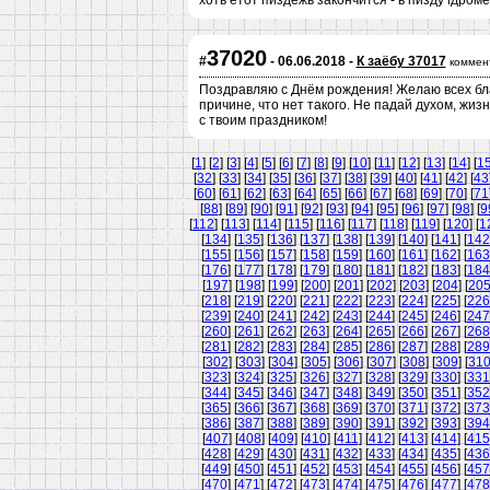
хоть етот пиздежь закончится - в пизду гдроме
37020
#
- 06.06.2018 -
К заёбу 37017
коммен
Поздравляю с Днём рождения! Желаю всех благ
причине, что нет такого. Не падай духом, жиз
с твоим праздником!
[
1
] [
2
] [
3
] [
4
] [
5
] [
6
] [
7
] [
8
] [
9
] [
10
] [
11
] [
12
] [
13
] [
14
] [
1
[
32
] [
33
] [
34
] [
35
] [
36
] [
37
] [
38
] [
39
] [
40
] [
41
] [
42
] [
43
[
60
] [
61
] [
62
] [
63
] [
64
] [
65
] [
66
] [
67
] [
68
] [
69
] [
70
] [
71
[
88
] [
89
] [
90
] [
91
] [
92
] [
93
] [
94
] [
95
] [
96
] [
97
] [
98
] [
9
[
112
] [
113
] [
114
] [
115
] [
116
] [
117
] [
118
] [
119
] [
120
] [
1
[
134
] [
135
] [
136
] [
137
] [
138
] [
139
] [
140
] [
141
] [
142
[
155
] [
156
] [
157
] [
158
] [
159
] [
160
] [
161
] [
162
] [
163
[
176
] [
177
] [
178
] [
179
] [
180
] [
181
] [
182
] [
183
] [
184
[
197
] [
198
] [
199
] [
200
] [
201
] [
202
] [
203
] [
204
] [
20
[
218
] [
219
] [
220
] [
221
] [
222
] [
223
] [
224
] [
225
] [
226
[
239
] [
240
] [
241
] [
242
] [
243
] [
244
] [
245
] [
246
] [
247
[
260
] [
261
] [
262
] [
263
] [
264
] [
265
] [
266
] [
267
] [
268
[
281
] [
282
] [
283
] [
284
] [
285
] [
286
] [
287
] [
288
] [
289
[
302
] [
303
] [
304
] [
305
] [
306
] [
307
] [
308
] [
309
] [
31
[
323
] [
324
] [
325
] [
326
] [
327
] [
328
] [
329
] [
330
] [
331
[
344
] [
345
] [
346
] [
347
] [
348
] [
349
] [
350
] [
351
] [
352
[
365
] [
366
] [
367
] [
368
] [
369
] [
370
] [
371
] [
372
] [
373
[
386
] [
387
] [
388
] [
389
] [
390
] [
391
] [
392
] [
393
] [
394
[
407
] [
408
] [
409
] [
410
] [
411
] [
412
] [
413
] [
414
] [
415
[
428
] [
429
] [
430
] [
431
] [
432
] [
433
] [
434
] [
435
] [
436
[
449
] [
450
] [
451
] [
452
] [
453
] [
454
] [
455
] [
456
] [
457
[
470
] [
471
] [
472
] [
473
] [
474
] [
475
] [
476
] [
477
] [
478