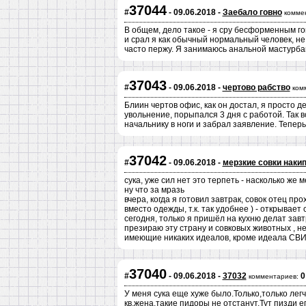
37044
#
- 09.06.2018 -
Заебало говно
комме
В общем, дело такое - я сру бесформенным го
и срал я как обычный нормальный человек, не 
часто пержу. Я занимаюсь анальной мастурбац
37043
#
- 09.06.2018 -
чертово рабство
ком
Блиин чертов офис, как он достал, я просто 
увольнение, порыпался 3 дня с работой. Так в
начальнику в ноги и забрал заявление. Теперь
37042
#
- 09.06.2018 -
мерзкие совки наки
сука, уже сил нет это терпеть - насколько же 
ну что за мразь
вчера, когда я готовил завтрак, совок отец 
вместо одежды, т.к. так удобнее ) - открывает
сегодня, только я пришёл на кухню делат завтр
презираю эту страну и совковых животных , не
имеющие никаких идеалов, кроме идеала
37040
#
- 09.06.2018 -
37032
0
комментариев:
У меня сука еще хуже было.Только,только лег
кв,жена,такие пидоры не отстанут.Тут пизди е