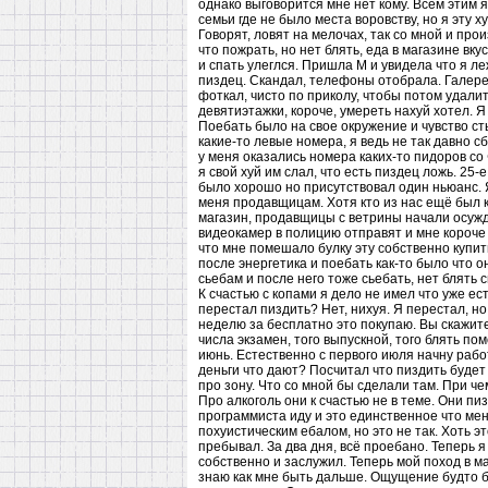
однако выговорится мне нет кому. Всем этим я
семьи где не было места воровству, но я эту
Говорят, ловят на мелочах, так со мной и про
что пожрать, но нет блять, еда в магазине вк
и спать улеглся. Пришла М и увидела что я л
пиздец. Скандал, телефоны отобрала. Галерею
фоткал, чисто по приколу, чтобы потом удалит
девятиэтажки, короче, умереть нахуй хотел. 
Поебать было на свое окружение и чувство ст
какие-то левые номера, я ведь не так давно 
у меня оказались номера каких-то пидоров со 
я свой хуй им слал, что есть пиздец ложь. 25-
было хорошо но присутствовал один ньюанс. Я
меня продавщицам. Хотя кто из нас ещё был 
магазин, продавщицы с ветрины начали осужда
видеокамер в полицию отправят и мне короче 
что мне помешало булку эту собственно купить
после энергетика и поебать как-то было что о
сьебам и после него тоже сьебать, нет блять 
К счастью с копами я дело не имел что уже е
перестал пиздить? Нет, нихуя. Я перестал, но
неделю за бесплатно это покупаю. Вы скажите:
числа экзамен, того выпускной, того блять пом
июнь. Естественно с первого июля начну работ
деньги что дают? Посчитал что пиздить будет
про зону. Что со мной бы сделали там. При че
Про алкоголь они к счастью не в теме. Они п
программиста иду и это единственное что мен
похуистическим ебалом, но это не так. Хоть эт
пребывал. За два дня, всё проебано. Теперь 
собственно и заслужил. Теперь мой поход в ма
знаю как мне быть дальше. Ощущение будто бы