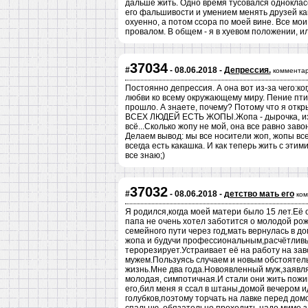
дальше жить. Одно время тусовался однокласс
его фальшивости и умением менять друзей как
охуенно, а потом ссора по моей вине. Все мо
провалом. В общем - я в хуевом положении, ил
37034
#
- 08.06.2018 -
Депрессия.
комментар
Постоянно депрессия. А она вот из-за чего:ког
любви ко всему окружающему миру. Пение птич
прошло. А знаете, почему? Потому что я откры
ВСЕХ ЛЮДЕЙ ЕСТЬ ЖОПЫ.Жопа - дырочка, из 
всё...Сколько жопу не мой, она все равно заво
Делаем вывод: мы все носители жоп, жопы все
всегда есть какашка. И как теперь жить с этим
все знаю;)
37032
#
- 08.06.2018 -
детство мать его
ком
Я родился,когда моей матери было 15 лет.Её 
папа не очень хотел заботится о молодой рож
семейного пути через год,мать вернулась в д
жопа и будучи профессиональным,расчётливы
терорезирует.Устраивает её на работу на за
мужем.Пользуясь случаем и новым обстоятель
жизнь.Мне два года.Новоявленный муж,заявляе
молодая, симпотичная.И стали они жить пожи
его,бил меня я ссал в штаны,домой вечером ид
голубков,поэтому торчать на лавке перед дом