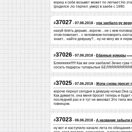
кореш к себе возьмет может по легчает.Но эта
(родился ,по терпел ,умер) в заебе с 1990.
37027
#
- 07.06.2018 -
ура заебало ру верн
нахуй блять дерьмо...короче....не с кем поговор
этом помогает... с человеком поговорить охота 
знает... найти девушку?... ну не могу же я пер
37026
#
- 07.06.2018 -
Ебанные комары
ком
Бляяяяяя!!!!!! Как же они заебали! Зечно сук
сосать пидарсы тупарылые БЕЛЯЯЯЯЯЯЯЯЯЯ
37025
#
- 07.06.2018 -
Жопа снова просит 
короче пернул сегодня в девушку ночью.Она с
Как думаете, она меня бросит теперь и будет
последний раз и я тут не виноват.Это типа ж
говнецом.
37023
#
- 06.06.2018 -
А название забыли 
ну вот и наступило начало лета по обещания м