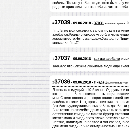
собачья.Только у тебя ето детство было а у м
родные привыкли пинать тебя и считать тебя
37039
#
- 09.06.2018 -
37031
0
комментариев:
Ггг...Ты не моя соседка с залом и с кем ты жи
заебался.Реально каждое утро бля чють кишьк
хором,вместе.Чет с желудком.Уже долго.Пишу
внимания.Ггг...)))
37037
#
- 09.06.2018 -
как же заебало
комме
заебало что близкие любимые люди ещё скло
37036
#
- 09.06.2018 -
Пиздец
комментариев:
Я школоло идущий в 10-й класс. О друзьях и п
которое проебало возможность социализации,
мая. С него пошла чернющая полоса моей жизн
слабоалкоголки. Нет, против них ничего не им
Вот блять удосужился я выхлебать две банки 
Был готов на скамейке дрыхнуть хоть весь ден
естественно спиздил с магаза бургер стоявши
клептомана и пиздил что плохо лежало в мага
Честно, напиздил на полтос и мог свободно се
Для меня пиздинг был обыденностью. Не знаю