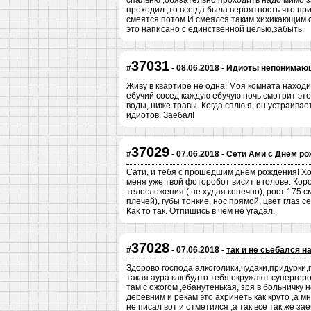
спальню ,обязательно проходить надо мимо з
проходил ,то всегда была вероятность что пр
смеятся потом.И смеялся таким хихикающим с
это написано с единственной целью,забыть.
37031
#
- 08.06.2018 -
Идиоты непонимаю
Живу в квартире не одна. Моя комната находит
ебучий сосед каждую ебучую ночь смотрит этот
воды, ниже травы. Когда сплю я, он устраивае
идиотов. Заебал!
37029
#
- 07.06.2018 -
Сети Ами с Днём ро
Сати, и тебя с прошедшим днём рождения! Хо
меня уже твой фоторобот висит в голове. Коро
телосложения ( не худая конечно), рост 175 с
плечей), губы тонкие, нос прямой, цвет глаз
Как то так. Отпишись в чём не угадал.
37028
#
- 07.06.2018 -
так и не сьебался н
Здорово господа алкоголики,чудаки,придурки,
такая аура как будто тебя окружают супергеро
там с ожогом ,ебанутенькая, зря в больничку 
деревним и рекам это ахринеть как круто ,а м
не писал вот и отметился ,а так все так же за