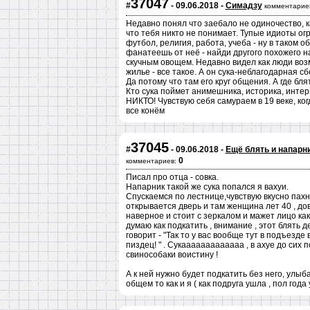
37047
#
- 09.06.2018 -
Симадзу
комментарие
Недавно понял что заебало не одиночество, к
что тебя никто не понимает. Тупые идиоты о
футбол, религия, работа, учеба - ну в таком
фанатеешь от неё - найди другого похожего на
скучным овощем. Недавно видел как люди воз
жилье - все такое. А он сука-неблагодарная с
Да потому что там его круг общения. А где бл
Кто сука поймет анимешника, историка, инте
НИКТО! Чувствую себя самураем в 19 веке, ког
все конём
37045
#
- 09.06.2018 -
Ещё блять и напарни
0
комментариев:
Писал про отца - совка.
Напарник такой же сука попался я вахуи.
Спускаемся по лестнице,чувствую вкусно пахнет
открывается дверь и там женщина лет 40 , дов
наверное и стоит с зеркалом и мажет лицо как
думаю как подкатить , внимание , этот блять 
говорит - "Так то у вас вообще тут в подъезде
пиздец! " . Сукааааааааааааа , в ахуе до сих пор
свинособаки воистину !
А к ней нужно будет подкатить без него, улыба
общем то как и я ( как подруга ушла , пол года