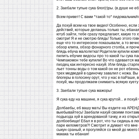
2. Заебали тупые сука блог(г)ры. (в душе не ебу
Всем привет! С вами *такой то* пидомальчик/п
Да похуй всем на твое видео! Особенно, если 
действий, которые делаешь только ты, ебаная
ютуб зайти, тебе сразу предлагают, какую то 
смотри! Я и не смотрю блядь! Только этого гов
еще что то интересное показывали, а то вечн
обзор клипа, обзор фонарного столба, и проч
блядь ебуча малолетка! Родители купили комп
пилить ебучие видосы про то какой ты сука п
Чемпакомон тебе купили! Во что одевается ма
пиздец как интересно нахуй. Или блядь старпе
льет тонны воды о том какой он не рот ебенны
трех медведей в одиночку завалил с ножа. Вы
блогеры в голосину орут, что у нас в паРаше, 
похуй, мы продолжаем снимаеть всякую хуету к
3. Заебали тупые сука мажоры!
Я сука еду на машине, я сука крутой... и похуй
Долбаебы, еб вашу мать! Вы ездите на АРЕН
выебывайтесь! Заебали нахуй своими понтами!
подьезда хуй в арендованой тачку, и из открыт
долбоебище! Ебал я в рот, что ты сидишь в лек
паре километров?! Смотрит и думает что мне с
сыкун сраный, и прогуляйся со мной до моего 
макака ты ебаная!