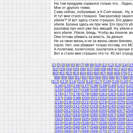
На том придурке сорвался только что... Ладно,
Мне от другого тяжко.
Сижу сейчас, побухиваю, в X-Com играю.. Ну, 
И тут мне стало страшно. Там разговор зашел 
убили?" И вот здесь стало страшно. Его давно
убили. Бузина здесь ни при чем. Его просто
разговор про него уже без эмоций. Ну, убили 
кого убили. Убили, блядь. Чтобы вы поняли: вот
Они готовы убивать за власть. За деньги.
Не за свою жизнь и не за жизнь своих близких
горло. Нет, они убивают только потому, что М
А политики, политологи, онолитеги и прочая х
Вот и стало мне страшно что-то. 40 лет отроду
[
1
] [
2
] [
3
] [
4
] [
5
] [
6
] [
7
] [
8
] [
9
] [
10
] [
11
] [
12
] [
13
] [
14
] [
1
[
32
] [
33
] [
34
] [
35
] [
36
] [
37
] [
38
] [
39
] [
40
] [
41
] [
42
] [
43
[
60
] [
61
] [
62
] [
63
] [
64
] [
65
] [
66
] [
67
] [
68
] [
69
] [
70
] [
71
[
88
] [
89
] [
90
] [
91
] [
92
] [
93
] [
94
] [
95
] [
96
] [
97
] [
98
] [
9
[
112
] [
113
] [
114
] [
115
] [
116
] [
117
] [
118
] [
119
] [
120
] [
1
[
134
] [
135
] [
136
] [
137
] [
138
] [
139
] [
140
] [
141
] [
142
[
155
] [
156
] [
157
] [
158
] [
159
] [
160
] [
161
] [
162
] [
163
[
176
] [
177
] [
178
] [
179
] [
180
] [
181
] [
182
] [
183
] [
184
[
197
] [
198
] [
199
] [
200
] [
201
] [
202
] [
203
] [
204
] [
20
[
218
] [
219
] [
220
] [
221
] [
222
] [
223
] [
224
] [
225
] [
226
[
239
] [
240
] [
241
] [
242
] [
243
] [
244
] [
245
] [
246
] [
247
[
260
] [
261
] [
262
] [
263
] [
264
] [
265
] [
266
] [
267
] [
268
[
281
] [
282
] [
283
] [
284
] [
285
] [
286
] [
287
] [
288
] [
289
[
302
] [
303
] [
304
] [
305
] [
306
] [
307
] [
308
] [
309
] [
31
[
323
] [
324
] [
325
] [
326
] [
327
] [
328
] [
329
] [
330
] [
331
[
344
] [
345
] [
346
] [
347
] [
348
] [
349
] [
350
] [
351
] [
352
[
365
] [
366
] [
367
] [
368
] [
369
] [
370
] [
371
] [
372
] [
373