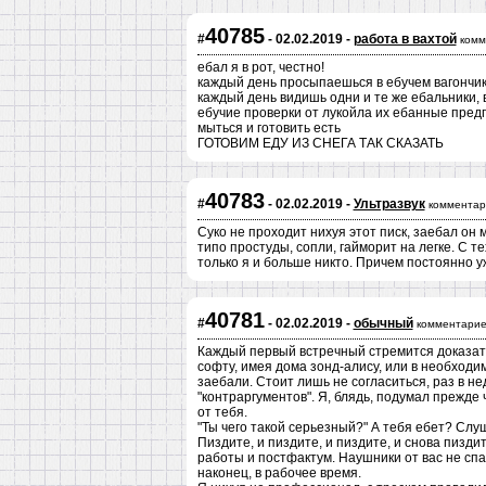
40785
#
- 02.02.2019 -
работа в вахтой
комм
ебал я в рот, честно!
каждый день просыпаешься в ебучем вагончик
каждый день видишь одни и те же ебальники, в
ебучие проверки от лукойла их ебанные предпи
мыться и готовить есть
ГОТОВИМ ЕДУ ИЗ СНЕГА ТАК СКАЗАТЬ
40783
#
- 02.02.2019 -
Ультразвук
комментар
Суко не проходит нихуя этот писк, заебал он 
типо простуды, сопли, гайморит на легке. С т
только я и больше никто. Причем постоянно 
40781
#
- 02.02.2019 -
обычный
комментарие
Каждый первый встречный стремится доказать,
софту, имея дома зонд-алису, или в необходи
заебали. Стоит лишь не согласиться, раз в н
"контраргументов". Я, блядь, подумал прежде 
от тебя.
"Ты чего такой серьезный?" А тебя ебет? Слу
Пиздите, и пиздите, и пиздите, и снова пизд
работы и постфактум. Наушники от вас не спа
наконец, в рабочее время.