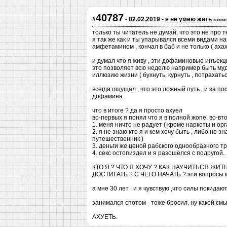
40787
#
- 02.02.2019 -
я не умею жить
комм
только ты читатель не думай, что это не про т
я так же как и ты упарывался всеми видами на
амфетамином , кончал в баб и не только ( аха
и думал что я живу , эти дофаминовые инъекц
это позволяет всю неделю например быть муда
иллюзию жизни ( бухнуть, курнуть , потрахатьс
всегда ощущал , что это ложный путь , и за п
дофамина .
что в итоге ? да я просто ахуел
во-первых я понял что я в полной жопе. во-вто
1. меня ничто не радует ( кроме наркоты и орг
2. я не знаю кто я и кем хочу быть , либо не зн
путешественник )
3. деньги же ценой рабского однообразного тр
4. секс остопиздел и я разошёлся с подругой.
КТО Я ? ЧТО Я ХОЧУ ? КАК НАУЧИТЬСЯ ЖИТЬ
ДОСТИГАТЬ ? С ЧЕГО НАЧАТЬ ? эти вопросы м
а мне 30 лет . и я чувствую ,что силы покидаю
занимался спотом - тоже бросил. ну какой смы
АХУЕТЬ.