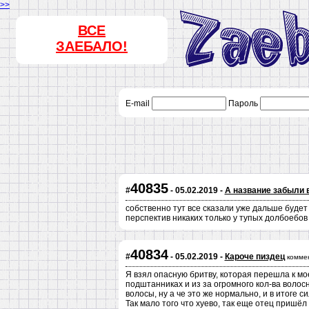
>>
ВСЕ
ЗАЕБАЛО!
E-mail
Пароль
40835
#
- 05.02.2019 -
А название забыли 
собственно тут все сказали уже дальше будет
перспектив никаких только у тупых долбоебов
40834
#
- 05.02.2019 -
Кароче пиздец
комме
Я взял опасную бритву, которая перешла к мое
подштанниках и из за огромного кол-ва волосн
волосы, ну а че это же нормально, и в итоге 
Так мало того что хуево, так еще отец пришё