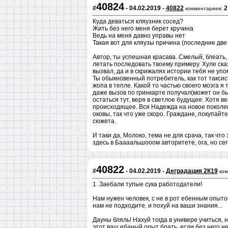
40824
#
- 04.02.2019 -
40822
2
комментариев:
Куда деваться кляузник сосед?
Жить без него меня берет кручина
Ведь на меня давно управы нет
Такая вот для кляузы причина (последние две 
Автор, ты успешная красава. Смелый, блеать,
летать последовать твоему примеру. Хуле ска
вызвал, да и в скрижалях истории тебя не упо
Ты обыкновенный потребитель, как тот таксис
жопа в тепле. Какой то частью своего мозга я
даже вызов по гринкарте получал(может он бы
остаться тут, веря в светлое будущее. Хотя 
происходящее. Вся Надежда на новое поколен
оковы, так что уже скоро. Граждане, покупайт
сюжета.
И таки да, Молоко, тема не для срача, так чт
здесь в Баааальшооом авторитете, ога, но сег
40822
#
- 04.02.2019 -
Деградация 2К19
ком
1. Заебали тупые сука работодатели!
Нам нужен человек, с не в рот ебенным опытом
нам не подходите, и похуй на ваши знания...
Дауны бляль! Нахуй тогда в универе учиться, н
этот ваш ебаный опыт брать, если без него не