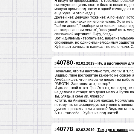
Я нихуя не профессионал, с треском провалил
смежную специальность в болото после годовог
мануал прямо под носом в одной команде от в
еще хуже. И это пиздец.
Друзей нет, девушки тоже нет. А почему? Потом
а мне от них нахуй ничего не нужно. Хотя нет,
"займи денег", "подбери мне конфиг пекарни 
ангажированным мемом", "послушай пять мину
спижженой картинке". Тьфу, блядь.
Вот и дилемма - терпеть вас, нацепив улыбочк
спокойным, но одиноким нелюдимым задротом 
Хуй знает зачем это написал, не полегчало. С
40780
#
- 02.02.2019 -
Ну, и вдогоночку дл
Печально, что ты настолько туп, что "А" и "Б"
Видимо, твоё восприятие какое-то не совсем 
Амёба пишет, что нихера не делает на работ
РАБОТЫ. Запомнил это, чпокер?
И далее, твой ответ: "ps: Это ты, молодец, не
не делают и стонут, что денег мало и Путин во
Ты, блядь, в себе ли, чпокер?
Кстати, на Аймлоко ты зря наехал. Нормальный
потому что он ассоциируется у меня с говном.
думает: правильно ли я какаю? Ведь его мнен
А ты - так себе... Хуйня из-под ногтей.
40778
#
- 02.02.2019 -
Там, где страшно
ко