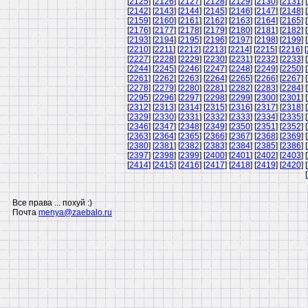
[
2125
] [
2126
] [
2127
] [
2128
] [
2129
] [
2130
] [
2131
] [
[
2142
] [
2143
] [
2144
] [
2145
] [
2146
] [
2147
] [
2148
] [
[
2159
] [
2160
] [
2161
] [
2162
] [
2163
] [
2164
] [
2165
] [
[
2176
] [
2177
] [
2178
] [
2179
] [
2180
] [
2181
] [
2182
] [
[
2193
] [
2194
] [
2195
] [
2196
] [
2197
] [
2198
] [
2199
] [
[
2210
] [
2211
] [
2212
] [
2213
] [
2214
] [
2215
] [
2216
] [
[
2227
] [
2228
] [
2229
] [
2230
] [
2231
] [
2232
] [
2233
] [
[
2244
] [
2245
] [
2246
] [
2247
] [
2248
] [
2249
] [
2250
] [
[
2261
] [
2262
] [
2263
] [
2264
] [
2265
] [
2266
] [
2267
] [
[
2278
] [
2279
] [
2280
] [
2281
] [
2282
] [
2283
] [
2284
] [
[
2295
] [
2296
] [
2297
] [
2298
] [
2299
] [
2300
] [
2301
] [
[
2312
] [
2313
] [
2314
] [
2315
] [
2316
] [
2317
] [
2318
] [
[
2329
] [
2330
] [
2331
] [
2332
] [
2333
] [
2334
] [
2335
] [
[
2346
] [
2347
] [
2348
] [
2349
] [
2350
] [
2351
] [
2352
] [
[
2363
] [
2364
] [
2365
] [
2366
] [
2367
] [
2368
] [
2369
] [
[
2380
] [
2381
] [
2382
] [
2383
] [
2384
] [
2385
] [
2386
] [
[
2397
] [
2398
] [
2399
] [
2400
] [
2401
] [
2402
] [
2403
] [
[
2414
] [
2415
] [
2416
] [
2417
] [
2418
] [
2419
] [
2420
] [
[
Все права ... похуй :)
Почта
menya@zaebalo.ru