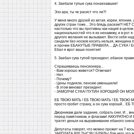
4. Заебали тупые сука понаехавшие!
Эээ ара, ты че расист что ли?!
У меня много друзей из китая, кореи, японии,
других стран тоже... Это блядь расизм?! НЕ
настолько что вы противны как нация в целом.
национальностей что я их ненавижу, и в рот я
другого желания не вызывают. Вести себя на
сандали без носков носить нельзя, женщина по
и прочие ЕБАНУТЫЕ ПРАВИЛА.... ДА СУКА ! Еба
Ебал я врот ваши понятия!
5. Заебал сука тупой президент, ебаное прави
Спрашиваешь пенсионера...
- Вам хорошо живется? Отвечает
- Нет.
- Почему?
- Цены подняли, пенсию уменьшили!
- В этом виноват президент.
- ЗАМОЛЧИ СУКА! ПУТИН ХОРОШИЙ ОН МОЛО
ЕБ ТВОЮ МАТЬ ! ЕБ ТВОЮ МАТЬ ! ЕБ ТВОЮ МАТ
просто гробит страну, а он сука хорошй... 
Дворникам дали задание, собрать снег. И... вн
перед памятником, и флагами! АККУРАТНО И Р
тратят деньги на выравнивание ебаного снег
Депутаты говорят, что можно прожит на 7 к
ЗАРПЛАТА 800 ТЫСЯЦ БЛЯДЬ! Для чего это все