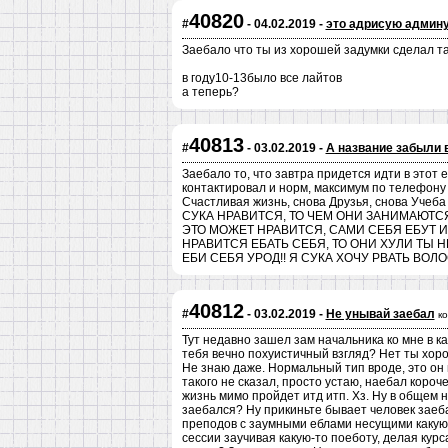
40820
#
- 04.02.2019 -
это адрисую админ
Заебало что ты из хорошей задумки сделал та
в году10-13было все лайтов
а теперь?
40813
#
- 03.02.2019 -
А название забыли 
Заебало то, что завтра придется идти в этот е
контактировал и норм, максимум по телефону 
Счастливая жизнь, снова Друзья, снова Учеб
СУКА НРАВИТСЯ, ТО ЧЕМ ОНИ ЗАНИМАЮТС
ЭТО МОЖЕТ НРАВИТСЯ, САМИ СЕБЯ ЕБУТ И ИМ
НРАВИТСЯ ЕБАТЬ СЕБЯ, ТО ОНИ ХУЛИ ТЫ 
ЕБИ СЕБЯ УРОД!! Я СУКА ХОЧУ РВАТЬ ВОЛ
40812
#
- 03.02.2019 -
Не унывай заебал
к
Тут недавно зашел зам начальника ко мне в ка
тебя вечно похуистичный взгляд? Нет ты хоро
Не знаю даже. Нормальный тип вроде, это он 
такого не сказал, просто устаю, наебал коро
жизнь мимо пройдет итд итп. Хз. Ну в общем 
заебался? Ну прикиньте бывает человек заеб
преподов с заумными еблами несущими какую-
сессии заучивая какую-то поеботу, делая курс