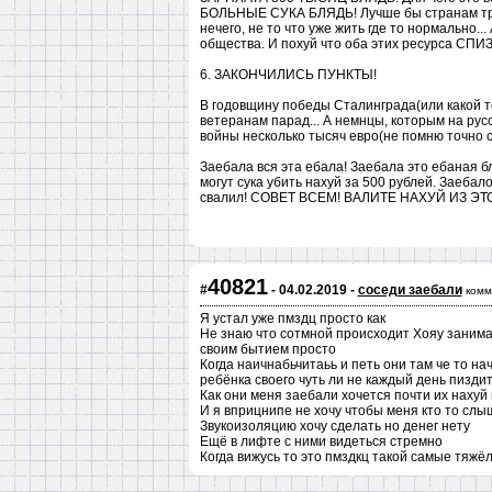
БОЛЬНЫЕ СУКА БЛЯДЬ! Лучше бы странам трет
нечего, не то что уже жить где то нормально...
общества. И похуй что оба этих ресурса С
6. ЗАКОНЧИЛИСЬ ПУНКТЫ!
В годовщину победы Сталинграда(или какой то
ветеранам парад... А немнцы, которым на р
войны несколько тысяч евро(не помню точно
Заебала вся эта ебала! Заебала это ебаная б
могут сука убить нахуй за 500 рублей. Заебал
свалил! СОВЕТ ВСЕМ! ВАЛИТЕ НАХУЙ ИЗ ЭТ
40821
#
- 04.02.2019 -
соседи заебали
комм
Я устал уже пмздц просто как
Не знаю что сотмной происходит Хояу занима
своим бытием просто
Когда наичнабьчитаьь и петь они там че то на
ребёнка своего чуть ли не каждый день пизди
Как они меня заебали хочется почти их нахуй
И я вприцнипе не хочу чтобы меня кто то слы
Звукоизоляцию хочу сделать но денег нету
Ещё в лифте с ними видеться стремно
Когда вижусь то это пмздкц такой самые тяж