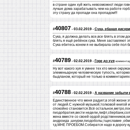
в стране один хуй жить невозможно! люди говн
лучше дома зарабатывать чем на работе горбат
эту страну да пропади она пропадом!!!
40807
#
- 03.02.2019 -
Сука, ебаная дискр
Сука, я должна делать все,все блять в этом д
блять я ещё ребёнок сука. Меня заставляют э
Сука ебитесь конем я не выбирала себе пол б
40789
#
- 02.02.2019 -
Горе до хуя
коммента
Ну вот какого хуя я умнее тех кто меня окружа
элеменьарную человеческую тупость, которкю я
быдланом, который не только в комментариях 
40788
#
- 02.02.2019 -
А название забыли 
Единственное что меня радует,в этой жизни э
от людей.С нужной музыкой,толковой книгой и
спокойно становится.Всё остальное,метро,пое
пиздобратия,вести недели,лифт,сбербанк,сол
жена вместе со своей ордой родственников,
андроида ,шнурки,пиздоболы,тщеславие ,обм
тд.МНЕ ПРОЕБОМ.Собиратся надо в дорогу к