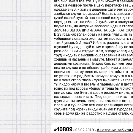
что ли? Зачем все это. Ну или может я заебал
обеда в универе после в цеху перетаскиваеш
одежде в -20, и жить в дешевой хате вчетверо
заебался служить в армии? Бегать с автомато
кучей всякой хуетой навешенной везде где то
наряды стоять на ебаной тумбочке и полсутки
подметать, да дохуя че веселого идти в стол
долбаеб ВЫ ХА ДИИИЛААА НА БЕРГ КАТЮЮЮШША
В 23 года как еблан орать на весь платц, мыт
уебищной лопаткой окоп, затем проторчать там
такой унылый Илюха? И блять радоваться это
вкусное! Ну ладно хуй с ним с армией, ну не 
разъебанным инструментом, в жару холод и до
труд и ходить с высшим образованием как ебла
ходишь измазанный в мазуте. Может я заебалс
дешевыми сосиками. Пиздец бля, вся контора 
них не служил и не ебошил рабочими и всего э
понимает почему меня вытащил, чтобы кто-то 
не успеваю и рад блять этому потому что я в 
но у меня скоро глаза к хуям выльются из гла
ты пидор каким я веселым парнем был в детств
говно из под коровы убирал я тогда был счаст
они до сих пор блять в своем розовом мирке,
пальцами пересчитать. Пиздец пересчитал толь
грусти че ты жизнь прекрасна взгляни в окно
с солью и хуй пойми чем еще грязнющая остан
срубите под корень гниды ебаные! Изуродова
серые дома как же радостно на душе стало, х
40809
#
- 03.02.2019 -
А название забыли 