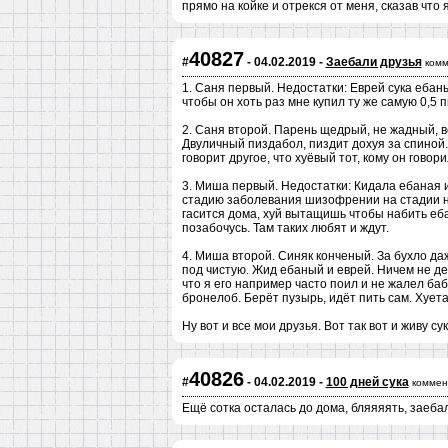
прямо на койке и отрекся от меня, сказав что 
40827
#
- 04.02.2019 -
Заебали друзья
комм
1. Саня первый. Недостатки: Еврей сука ебан
чтобы он хоть раз мне купил ту же самую 0,5 п
2. Саня второй. Парень щедрый, не жадный, в
Двуличный пиздабол, пиздит дохуя за спиной. 
говорит другое, что хуёвый тот, кому он говори
3. Миша первый. Недостатки: Кидала ебаная и
стадию заболевания шизофрении на стадии на
гасится дома, хуй вытащишь чтобы набить ебал
позабочусь. Там таких любят и ждут.
4. Миша второй. Синяк конченый. За бухло да
под чистую. Жид ебаный и еврей. Ничем не де
что я его например часто поил и не жалел баб
бронелоб. Берёт пузырь, идёт пить сам. Хует
Ну вот и все мои друзья. Вот так вот и живу су
40826
#
- 04.02.2019 -
100 дней сука
коммен
Ещё сотка осталась до дома, бляяяять, заеба