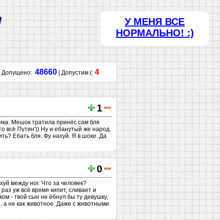
У МЕНЯ ВСЕ
НОРМАЛЬНО! :)
48660
4
Допущено:
| Допустим (:
1
вика. Мешок тратила принёс сам бля
о всё Путин')) Ну и ебанутый же народ.
ть? Ебать бля. Фу нахуй. Я в шоке. Да
0
хуй между ног. Что за человек?
раз уж всё время кипит, сливает и
м - твой сын не ёбнул бы ту девушку,
, а не как животное. Даже с животными