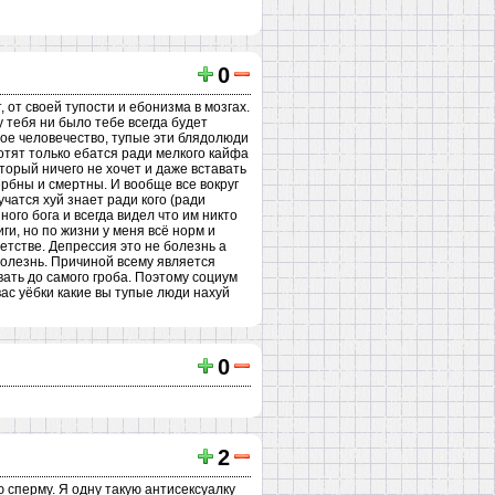
0
, от своей тупости и ебонизма в мозгах.
у тебя ни было тебе всегда будет
пое человечество, тупые эти блядолюди
хотят только ебатся ради мелкого кайфа
торый ничего не хочет и даже вставать
ербны и смертны. И вообще все вокруг
учатся хуй знает ради кого (ради
ого бога и всегда видел что им никто
ги, но по жизни у меня всё норм и
детстве. Депрессия это не болезнь а
болезнь. Причиной всему является
вать до самого гроба. Поэтому социум
вас уёбки какие вы тупые люди нахуй
0
2
ю сперму. Я одну такую антисексуалку