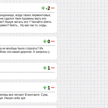
-2
гондонище, когда твоих лермонтовых,
 не сдался твои пушкины мать его.
ли? Нахуя читать его ? Читайте блять
жен? блять... Ну как так то, олды,
0
да их вообще было стругать? Их
йчас охх какая дорогая. А запросы у
1
1
перь все читают В контакте. Сука,
хуя. Нихуя себе хуя.