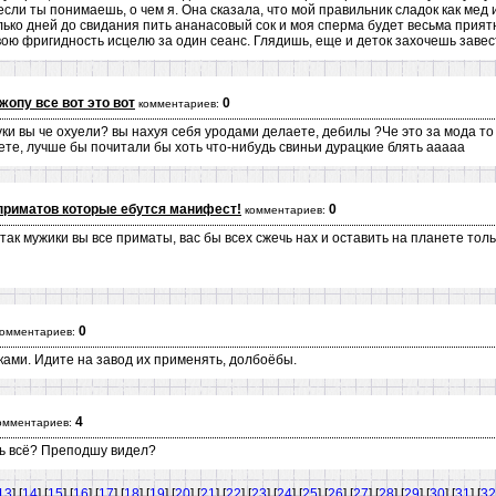
если ты понимаешь, о чем я. Она сказала, что мой правильник сладок как мед
лько дней до свидания пить ананасовый сок и моя сперма будет весьма приятн
твою фригидность исцелю за один сеанс. Глядишь, еще и деток захочешь завес
жопу все вот это вот
0
комментариев:
ки вы че охуели? вы нахуя себя уродами делаете, дебилы ?Че это за мода то
те, лучше бы почитали бы хоть что-нибудь свиньи дурацкие блять ааааа
приматов которые ебутся манифест!
0
комментариев:
так мужики вы все приматы, вас бы всех сжечь нах и оставить на планете тол
0
комментариев:
ами. Идите на завод их применять, долбоёбы.
4
омментариев:
ь всё? Преподшу видел?
13
] [
14
] [
15
] [
16
] [
17
] [
18
] [
19
] [
20
] [
21
] [
22
] [
23
] [
24
] [
25
] [
26
] [
27
] [
28
] [
29
] [
30
] [
31
] [
32