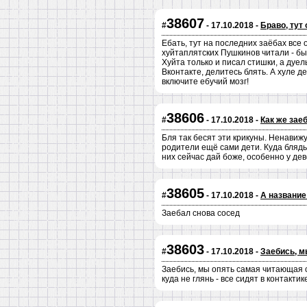
38607
#
- 17.10.2018 -
Браво, тут
Ебать, тут на последних заёбах все 
хуйтаплятских Пушкинов читали - бы
Хуйта только и писал стишки, а дуел
Вконтакте, делитесь блять. А хуле д
включите ебучий мозг!
38606
#
- 17.10.2018 -
Как же зае
Бля так бесят эти крикуны. Ненавижу
родители ещё сами дети. Куда блядь 
них сейчас дай боже, особенно у дев
38605
#
- 17.10.2018 -
А название
Заебал снова сосед
38603
#
- 17.10.2018 -
Заебись, м
Заебись, мы опять самая читающая с
куда не глянь - все сидят в контактик