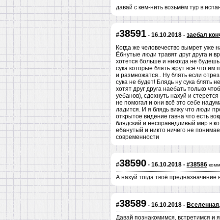
давай с кем-нить возьмём тур в испа
38591
#
- 16.10.2018 -
заебал кон
Когда же человечество вымрет уже на
Ёбнутые люди травят друг друга и вр
хотется больше и никогда не будешь
сука которые блять жрут всё что им 
и размножатся.. Ну блять если отре
сука не будет! Блядь ну сука блять
хотят друг друга наебать только чтоб
уебанов), сдохнуть нахуй и стерется
не помогал и они всё это себе надум
ладится. И я блядь вижу что люди пр
открытое видение гавна что есть во
блядский и несправедливый мир в ко
ебанутый и никто ничего не понимает
современности
38590
#
- 16.10.2018 -
#38586
комм
А нахуй тогда твоё предназначение 
38589
#
- 16.10.2018 -
Вселенная,
Давай познакомимся, встретимся и я