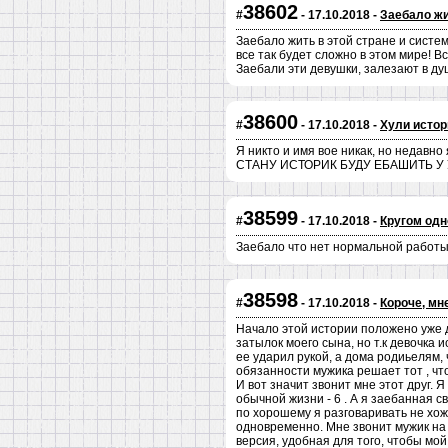
38602
#
- 17.10.2018 -
Заебало жи
Заебало жить в этой стране и систе
все так будет сложно в этом мире! В
Заебали эти девушки, залезают в душ
38600
#
- 17.10.2018 -
Хули истор
Я никто и имя вое никак, но недавн
СТАНУ ИСТОРИК БУДУ ЕБАШИТЬ У УН
38599
#
- 17.10.2018 -
Кругом одн
Заебало что нет нормальной работы. 
38598
#
- 17.10.2018 -
Короче, мн
Начало этой истории положено уже да
затылок моего сына, но т.к девочка
ее ударил рукой, а дома родиьелям, 
обязанности мужика решает тот , чт
И вот значит звонит мне этот друг. 
обычной жизни - 6 . А я заебанная 
по хорошему я разговаривать не хожу
одновременно. Мне звонит мужик на п
версия, удобная для того, чтобы мой 