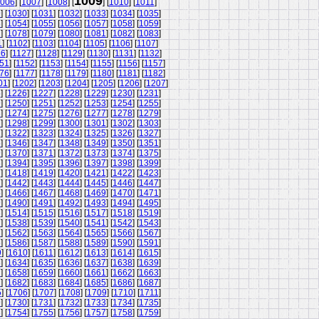
1009
006
] [
1007
] [
1008
] [
] [
1010
] [
1011
]
9
] [
1030
] [
1031
] [
1032
] [
1033
] [
1034
] [
1035
]
3
] [
1054
] [
1055
] [
1056
] [
1057
] [
1058
] [
1059
]
7
] [
1078
] [
1079
] [
1080
] [
1081
] [
1082
] [
1083
]
1
] [
1102
] [
1103
] [
1104
] [
1105
] [
1106
] [
1107
]
26
] [
1127
] [
1128
] [
1129
] [
1130
] [
1131
] [
1132
]
51
] [
1152
] [
1153
] [
1154
] [
1155
] [
1156
] [
1157
]
76
] [
1177
] [
1178
] [
1179
] [
1180
] [
1181
] [
1182
]
01
] [
1202
] [
1203
] [
1204
] [
1205
] [
1206
] [
1207
]
5
] [
1226
] [
1227
] [
1228
] [
1229
] [
1230
] [
1231
]
9
] [
1250
] [
1251
] [
1252
] [
1253
] [
1254
] [
1255
]
3
] [
1274
] [
1275
] [
1276
] [
1277
] [
1278
] [
1279
]
7
] [
1298
] [
1299
] [
1300
] [
1301
] [
1302
] [
1303
]
1
] [
1322
] [
1323
] [
1324
] [
1325
] [
1326
] [
1327
]
5
] [
1346
] [
1347
] [
1348
] [
1349
] [
1350
] [
1351
]
9
] [
1370
] [
1371
] [
1372
] [
1373
] [
1374
] [
1375
]
3
] [
1394
] [
1395
] [
1396
] [
1397
] [
1398
] [
1399
]
7
] [
1418
] [
1419
] [
1420
] [
1421
] [
1422
] [
1423
]
1
] [
1442
] [
1443
] [
1444
] [
1445
] [
1446
] [
1447
]
5
] [
1466
] [
1467
] [
1468
] [
1469
] [
1470
] [
1471
]
9
] [
1490
] [
1491
] [
1492
] [
1493
] [
1494
] [
1495
]
3
] [
1514
] [
1515
] [
1516
] [
1517
] [
1518
] [
1519
]
7
] [
1538
] [
1539
] [
1540
] [
1541
] [
1542
] [
1543
]
1
] [
1562
] [
1563
] [
1564
] [
1565
] [
1566
] [
1567
]
5
] [
1586
] [
1587
] [
1588
] [
1589
] [
1590
] [
1591
]
9
] [
1610
] [
1611
] [
1612
] [
1613
] [
1614
] [
1615
]
3
] [
1634
] [
1635
] [
1636
] [
1637
] [
1638
] [
1639
]
7
] [
1658
] [
1659
] [
1660
] [
1661
] [
1662
] [
1663
]
1
] [
1682
] [
1683
] [
1684
] [
1685
] [
1686
] [
1687
]
5
] [
1706
] [
1707
] [
1708
] [
1709
] [
1710
] [
1711
]
9
] [
1730
] [
1731
] [
1732
] [
1733
] [
1734
] [
1735
]
3
] [
1754
] [
1755
] [
1756
] [
1757
] [
1758
] [
1759
]