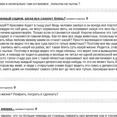
нию и нелегально там останемся , попытка не пытка ?
ченный социум, когда все сдохнут блядь?
0
комментариев:
хуй?! Красивее будет в тыщу раз! Ведь человек заебал и он всегда всё портит
аждую по сей день, не могут нормально жить, не понимают нихуя что чего бы 
 ничем удовлетворён. Только если остановится нахуй. Короче ебанное это ту
подают и становятся говном блядь. Как по мне все люди животные, поскольку 
зать яйца любому мужику каким он станет нахуй? Просто валяющися говном ко
 неужели не видно что мы все сука просто тупые животные? Поэтому все мы ущ
 заебись жить нахуй на рабах, вот такая блять суть нахуй жизни. Родится, отм
 с пылью. Поэтому я всегда видео что люди ебланы, что верят они в вымышленн
али, я никогда не ходил в церковь и вообще не читал ни одной религиозной кни
осто тупое стадо раз они с такой лёгкостью принимают всё чем им пичкают в 
круг, поскольку каждый ощущал депрессию когда нибудь то это не может быть 
тором мы живё, и люди с открытыми очами будут видеть это говно и депрессо
, никто даже не понимает самого себя вот до чего все тупые, презираю всех 
0
ентариев:
в жизни? Пожрать, посрать и сдохнуть?
 крошка...
6
комментариев:
 уверен, что ты больше никогда не станешь говорить про вонючие хуи и тухлу