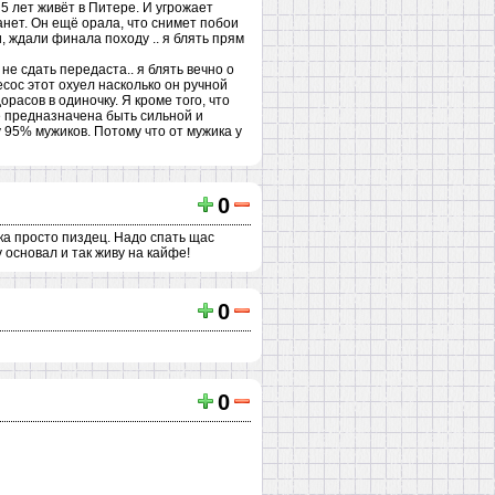
 5 лет живёт в Питере. И угрожает
танет. Он ещё орала, что снимет побои
ли, ждали финала походу .. я блять прям
не сдать передаста.. я блять вечно о
есос этот охуел насколько он ручной
орасов в одиночку. Я кроме того, что
не предназначена быть сильной и
 95% мужиков. Потому что от мужика у
0
ука просто пиздец. Надо спать щас
 основал и так живу на кайфе!
0
0