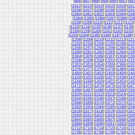
[
986
] [
987
] [
988
] [
989
] [
990
] [
991
] [
992
[
1012
] [
1013
] [
1014
] [
1015
] [
1016
] [
101
[
1036
] [
1037
] [
1038
] [
1039
] [
1040
] [
104
[
1060
] [
1061
] [
1062
] [
1063
] [
1064
] [
106
[
1084
] [
1085
] [
1086
] [
1087
] [
1088
] [
10
[
1108
] [
1109
] [
1110
] [
1111
] [
1112
] [
1113
] 
[
1133
] [
1134
] [
1135
] [
1136
] [
1137
] [
1138
] 
[
1158
] [
1159
] [
1160
] [
1161
] [
1162
] [
1163
] 
[
1183
] [
1184
] [
1185
] [
1186
] [
1187
] [
1188
] [
[
1208
] [
1209
] [
1210
] [
1211
] [
1212
] [
121
[
1232
] [
1233
] [
1234
] [
1235
] [
1236
] [
123
[
1256
] [
1257
] [
1258
] [
1259
] [
1260
] [
126
[
1280
] [
1281
] [
1282
] [
1283
] [
1284
] [
128
[
1304
] [
1305
] [
1306
] [
1307
] [
1308
] [
130
[
1328
] [
1329
] [
1330
] [
1331
] [
1332
] [
133
[
1352
] [
1353
] [
1354
] [
1355
] [
1356
] [
135
[
1376
] [
1377
] [
1378
] [
1379
] [
1380
] [
138
[
1400
] [
1401
] [
1402
] [
1403
] [
1404
] [
140
[
1424
] [
1425
] [
1426
] [
1427
] [
1428
] [
142
[
1448
] [
1449
] [
1450
] [
1451
] [
1452
] [
145
[
1472
] [
1473
] [
1474
] [
1475
] [
1476
] [
147
[
1496
] [
1497
] [
1498
] [
1499
] [
1500
] [
150
[
1520
] [
1521
] [
1522
] [
1523
] [
1524
] [
152
[
1544
] [
1545
] [
1546
] [
1547
] [
1548
] [
154
[
1568
] [
1569
] [
1570
] [
1571
] [
1572
] [
157
[
1592
] [
1593
] [
1594
] [
1595
] [
1596
] [
159
[
1616
] [
1617
] [
1618
] [
1619
] [
1620
] [
162
[
1640
] [
1641
] [
1642
] [
1643
] [
1644
] [
164
[
1664
] [
1665
] [
1666
] [
1667
] [
1668
] [
166
[
1688
] [
1689
] [
1690
] [
1691
] [
1692
] [
169
[
1712
] [
1713
] [
1714
] [
1715
] [
1716
] [
171
[
1736
] [
1737
] [
1738
] [
1739
] [
1740
] [
174