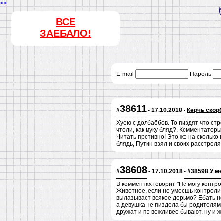
>>
ВСЕ
ЗАЕБАЛО!
E-mail
Пароль
38611
#
- 17.10.2018 -
Керчь скор
Хуею с долбаёбов. То пиздят что стр
чтоли, как муку бляд?. Комментаторы
Читать противно! Это же на сколько 
блядь, Путин взял и своих расстреля
38608
#
- 17.10.2018 -
#38598 У м
В комментах говорит "Не могу контро
Животное, если не умеешь контролир
вылазывает всякое дерьмо? Ебать не
а девушка не пиздела бы родителям ч
дружат и по вежливее бывают, ну и ж