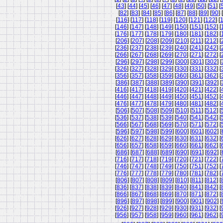
[
43
] [
44
] [
45
] [
46
] [
47
] [
48
] [
49
] [
50
] [
51
] [
[
82
] [
83
] [
84
] [
85
] [
86
] [
87
] [
88
] [
89
] [
90
] [
[
116
] [
117
] [
118
] [
119
] [
120
] [
121
] [
122
] [
[
146
] [
147
] [
148
] [
149
] [
150
] [
151
] [
152
] [
[
176
] [
177
] [
178
] [
179
] [
180
] [
181
] [
182
] [
[
206
] [
207
] [
208
] [
209
] [
210
] [
211
] [
212
] [
[
236
] [
237
] [
238
] [
239
] [
240
] [
241
] [
242
] [
[
266
] [
267
] [
268
] [
269
] [
270
] [
271
] [
272
] [
[
296
] [
297
] [
298
] [
299
] [
300
] [
301
] [
302
] [
[
326
] [
327
] [
328
] [
329
] [
330
] [
331
] [
332
] [
[
356
] [
357
] [
358
] [
359
] [
360
] [
361
] [
362
] [
[
386
] [
387
] [
388
] [
389
] [
390
] [
391
] [
392
] [
[
416
] [
417
] [
418
] [
419
] [
420
] [
421
] [
422
] [
[
446
] [
447
] [
448
] [
449
] [
450
] [
451
] [
452
] [
[
476
] [
477
] [
478
] [
479
] [
480
] [
481
] [
482
] [
[
506
] [
507
] [
508
] [
509
] [
510
] [
511
] [
512
] [
[
536
] [
537
] [
538
] [
539
] [
540
] [
541
] [
542
] [
[
566
] [
567
] [
568
] [
569
] [
570
] [
571
] [
572
] [
[
596
] [
597
] [
598
] [
599
] [
600
] [
601
] [
602
] [
[
626
] [
627
] [
628
] [
629
] [
630
] [
631
] [
632
] [
[
656
] [
657
] [
658
] [
659
] [
660
] [
661
] [
662
] [
[
686
] [
687
] [
688
] [
689
] [
690
] [
691
] [
692
] [
[
716
] [
717
] [
718
] [
719
] [
720
] [
721
] [
722
] [
[
746
] [
747
] [
748
] [
749
] [
750
] [
751
] [
752
] [
[
776
] [
777
] [
778
] [
779
] [
780
] [
781
] [
782
] [
[
806
] [
807
] [
808
] [
809
] [
810
] [
811
] [
812
] [
[
836
] [
837
] [
838
] [
839
] [
840
] [
841
] [
842
] [
[
866
] [
867
] [
868
] [
869
] [
870
] [
871
] [
872
] [
[
896
] [
897
] [
898
] [
899
] [
900
] [
901
] [
902
] [
[
926
] [
927
] [
928
] [
929
] [
930
] [
931
] [
932
] [
[
956
] [
957
] [
958
] [
959
] [
960
] [
961
] [
962
] [