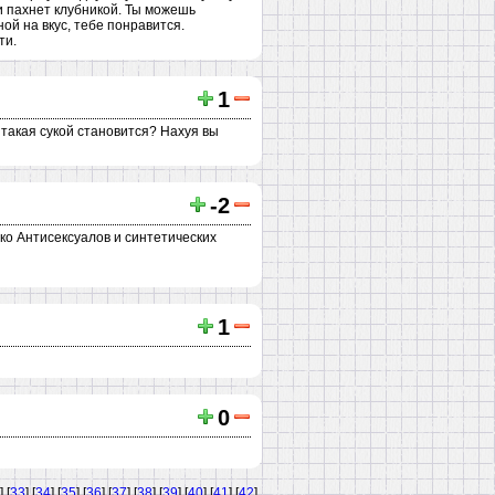
 и пахнет клубникой. Ты можешь
ой на вкус, тебе понравится.
ти.
1
 такая сукой становится? Нахуя вы
-2
ько Антисексуалов и синтетических
1
0
] [
33
] [
34
] [
35
] [
36
] [
37
] [
38
] [
39
] [
40
] [
41
] [
42
]