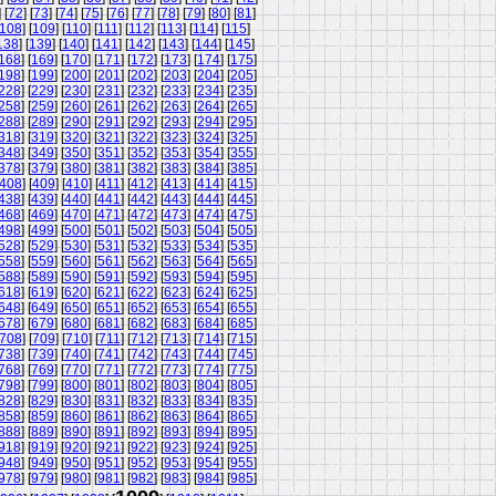
] [
72
] [
73
] [
74
] [
75
] [
76
] [
77
] [
78
] [
79
] [
80
] [
81
]
108
] [
109
] [
110
] [
111
] [
112
] [
113
] [
114
] [
115
]
138
] [
139
] [
140
] [
141
] [
142
] [
143
] [
144
] [
145
]
168
] [
169
] [
170
] [
171
] [
172
] [
173
] [
174
] [
175
]
198
] [
199
] [
200
] [
201
] [
202
] [
203
] [
204
] [
205
]
228
] [
229
] [
230
] [
231
] [
232
] [
233
] [
234
] [
235
]
258
] [
259
] [
260
] [
261
] [
262
] [
263
] [
264
] [
265
]
288
] [
289
] [
290
] [
291
] [
292
] [
293
] [
294
] [
295
]
318
] [
319
] [
320
] [
321
] [
322
] [
323
] [
324
] [
325
]
348
] [
349
] [
350
] [
351
] [
352
] [
353
] [
354
] [
355
]
378
] [
379
] [
380
] [
381
] [
382
] [
383
] [
384
] [
385
]
408
] [
409
] [
410
] [
411
] [
412
] [
413
] [
414
] [
415
]
438
] [
439
] [
440
] [
441
] [
442
] [
443
] [
444
] [
445
]
468
] [
469
] [
470
] [
471
] [
472
] [
473
] [
474
] [
475
]
498
] [
499
] [
500
] [
501
] [
502
] [
503
] [
504
] [
505
]
528
] [
529
] [
530
] [
531
] [
532
] [
533
] [
534
] [
535
]
558
] [
559
] [
560
] [
561
] [
562
] [
563
] [
564
] [
565
]
588
] [
589
] [
590
] [
591
] [
592
] [
593
] [
594
] [
595
]
618
] [
619
] [
620
] [
621
] [
622
] [
623
] [
624
] [
625
]
648
] [
649
] [
650
] [
651
] [
652
] [
653
] [
654
] [
655
]
678
] [
679
] [
680
] [
681
] [
682
] [
683
] [
684
] [
685
]
708
] [
709
] [
710
] [
711
] [
712
] [
713
] [
714
] [
715
]
738
] [
739
] [
740
] [
741
] [
742
] [
743
] [
744
] [
745
]
768
] [
769
] [
770
] [
771
] [
772
] [
773
] [
774
] [
775
]
798
] [
799
] [
800
] [
801
] [
802
] [
803
] [
804
] [
805
]
828
] [
829
] [
830
] [
831
] [
832
] [
833
] [
834
] [
835
]
858
] [
859
] [
860
] [
861
] [
862
] [
863
] [
864
] [
865
]
888
] [
889
] [
890
] [
891
] [
892
] [
893
] [
894
] [
895
]
918
] [
919
] [
920
] [
921
] [
922
] [
923
] [
924
] [
925
]
948
] [
949
] [
950
] [
951
] [
952
] [
953
] [
954
] [
955
]
978
] [
979
] [
980
] [
981
] [
982
] [
983
] [
984
] [
985
]