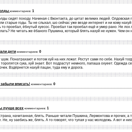
 олды
1
комментариев:
олды сидят походу. Начиная с Вконтакта, до цитат великих людей. Олдовская 
ли старые годы. Ты не слыхал, шо сейчас уже везде интернет и ни кому нахуй
ь то проебал, ёбнутый хуесос. Проебал так проебал ещё и умер рано. Не лох 
елать? Не читать же ёбаного Пушкина, который блять нахуй не нужен. Чем он ну
бали дети
0
комментариев:
 шум. Понатрахают и потом хуй на них ложат. Ростут сами по себе. Нахуй тог
торопятся сука, хуй знает. Вот подрастут немного, папаша охуеет. Одежда се
очек. Вздёрнется нахуй пацан, туда ему и дорога.
 забыли вписать!
0
комментариев:
ы лучше всех
1
комментариев:
трана, начитанная, блять. Раньше читали Пушкина, Лермонтова и прочих, а те
е. Не, ну заебись же, блять. А то говорят, что тупая у нас молодежь. А вот и ни