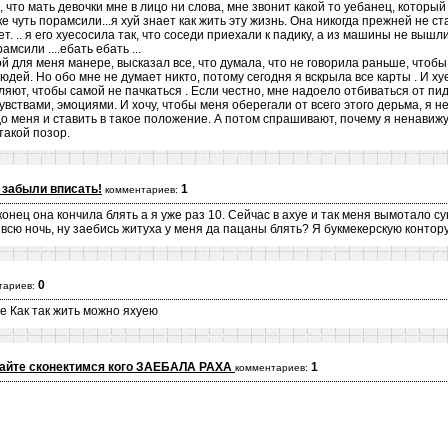
 что мать девочки мне в лицо ни слова, мне звонит какой то уебанец, который
ке чуть порамсили...я хуй знает как жить эту жизнь. Она никогда прежней не с
, лет. .. я его хуесосила так, что соседи приехали к падику, а из машины не выш
амсили ....ебать ебать ...
ной для меня манере, высказал все, что думала, что не говорила раньше, чтобы 
юдей. Но обо мне не думает никто, потому сегодня я вскрыла все карты . И ху
вляют, чтобы самой не пачкаться . Если честно, мне надоело отбиваться от пид
чувствами, эмоциями. И хочу, чтобы меня оберегали от всего этого дерьма, я 
до меня и ставить в такое положение. А потом спрашивают, почему я ненавижу
 такой позор.
 забыли вписать!
1
комментариев:
 конец она кончила блять а я уже раз 10. Сейчас в ахуе и так меня вымотало с
 всю ночь, ну заебись житуха у меня да пацаны блять? Я букмекерскую контору
0
тариев:
е Как так жить можно яхуею
вайте сконектимся кого ЗАЕБАЛА РАХА
1
комментариев: