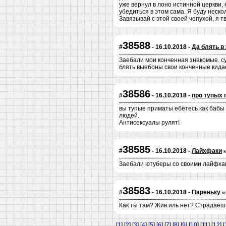
уже вернул в лоно истинной церкви, 
убедиться в этом сама. Я буду неско
Завязывай с этой своей чепухой, я 
38588
#
- 16.10.2018 -
Да блять в 
Заебали мои конченная знакомые. су
блять выебоны свои конченные кидае
38586
#
- 16.10.2018 -
про тупых 
вы тупые приматы ебётесь как бабы 
людей.
Антисексуалы рулят!
38585
#
- 16.10.2018 -
Лайхфаки
Заебали ютуберы со своими лайфхак
38583
#
- 16.10.2018 -
Пареньку
к
Как ты там? Жив иль нет? Страдаеш
[
1
] [
2
] [
3
] [
4
] [
5
] [
6
] [
7
] [
8
] [
9
] [
10
] [
11
] [
12
] [