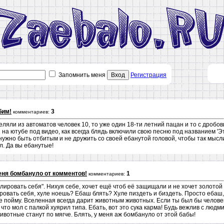
Запомнить меня
Вход
Регистрация
бим!
3
комментариев:
еляли из автоматов человек 10, то уже один 18-ти летний пацан и то с дробо
 на ютубе под видео, как всегда блядь включили свою песню под названием 'Эт
нужно быть отбитым и не дружить со своей ебанутой головой, чтобы так мысли
л. Да вы ебанутые!
еня бомбануло от комментов!
1
комментариев:
лировать себя". Нихуя себе, хочет ещё чтоб её защищали и не хочет золотой 
овать себя, хуле ноешь? Ебаш блять? Хуле пиздеть и биздеть. Просто ебаш, 
 пойму. Вселенная всегда дарит животным животных. Если ты был бы человеко
то мол с палкой хуярил типа. Ебать, вот это сука карма! Будь вежлив с людми
ивотные станут по мягче. Блять, у меня аж бомбануло от этой бабы!