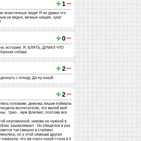
1
ли эгоистичные люди! Я не думал что
ньги не видно, вечные нищие, сука!
!
0
мени, историю. Я, БЛЯТЬ, ДУМАЛ ЧТО
банная собака
2
охнуть с голоду, Да ну нахуй.
2
нулись головами, девочка лицом поймала
апиздела воспитателю, что малой мой
ы.. трио .. муж флегмат, поэтому все
этой неугомонной, никому не нужной в
ейчас зашкаливает . Он обиделся и раз
ановится так смешно и стрёмно
кнулись, но у этой семецки другая
у очканула, что аж слать нахуй стала в 4