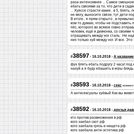
раза интенсивнее ... Самое смешное,
ебать связями за то, что дети в сади
... Хуяссе страсти какие.. в 5, блять
не могу, выносите связи, тут дети пор
В итоге.. я прям открыто , в привыч
ком то думаю, чтобы не подставить л
пёс, которого во всякое говно отпра
человек, ещё и девчонка, со своими 
отращивать между ног сталь . Не на
них только хуй между ног. И все. Это
38597
#
- 16.10.2018 -
А название
фух блять ебать подругу 2 часа! под
нахуй а я буду ебашить в игры блядь
38593
#
- 16.10.2018 -
секс
коммен
А антисексуалы хуёвый Как вы живет
38592
#
- 16.10.2018 -
друзья да
кто против размножения в рф
кого заебал скот рф
кого заебала грязь и нищета рф
кого заебала анти-эстетика рф