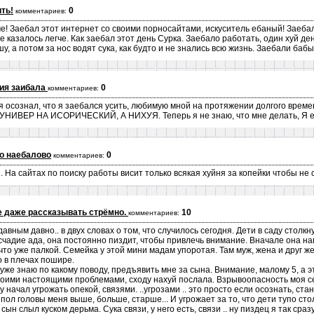
ть!
0
комментариев:
ме! Заебал этот интернет со своими порносайтами, искуситель ебаный! Заеба
се казалось легче. Как заебал этот день Сурка. Заебало работать, один хуй де
у, а потом за нос водят сука, как будто и не знались всю жизнь. Заебали бабы
ия заибала
0
комментариев:
о я осознал, что я заебался усить, любимую мной на протяжении долгого вре
ИВЕР НА ИСОРИЧЕСКИЙ, А НИХУЯ. Теперь я не знаю, что мне делать, Я е
о наебалово
0
комментариев:
На сайтах по поиску работы висит только всякая хуйня за копейки чтобы не сд
е даже рассказывать стрёмно.
10
комментариев:
вным давно.. в двух словах о том, что случилось сегодня. Дети в саду столк
 исчадие ада, она постоянно пиздит, чтобы привлечь внимание. Вначале она н
что уже палкой. Семейка у этой мини мадам упоротая. Там муж, жена и друг жен
о в плечах пошире.
Я уже знаю по какому поводу, предъявить мне за сына. Внимание, малому 5, а 
своими настоящими проблемами, сходу нахуй послала. Взрывоопасность моя с
 начал угрожать опекой, связями. ..угрозами .. это просто если осознать, ст
ол головы меня выше, больше, старше... И угрожает за то, что дети тупо стол
сын слыл куском дерьма. Сука связи, у него есть, связи .. ну пиздец я так сраз