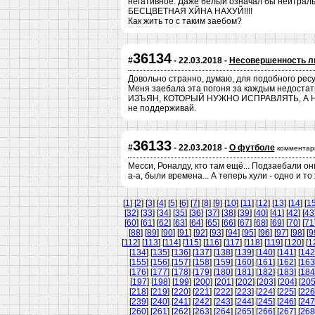
негативное. Даже белый означал бы нейтраль
БЕСЦВЕТНАЯ ХЙНА НАХУЙ!!!!
Как жить то с таким заебом?
36134
#
- 22.03.2018 -
Несовершенность л
Довольно странно, думаю, для подобного ресу
Меня заебала эта погоня за каждым недостат
ИЗЪЯН, КОТОРЫЙ НУЖНО ИСПРАВЛЯТЬ, А НЕ О
не поддерживай.
36133
#
- 22.03.2018 -
О футболе
комментар
Месси, Роналду, кто там ещё... Подзаебали он
а-а, были времена... А теперь хули - одно и то ж
[
1
] [
2
] [
3
] [
4
] [
5
] [
6
] [
7
] [
8
] [
9
] [
10
] [
11
] [
12
] [
13
] [
14
] [
1
[
32
] [
33
] [
34
] [
35
] [
36
] [
37
] [
38
] [
39
] [
40
] [
41
] [
42
] [
43
[
60
] [
61
] [
62
] [
63
] [
64
] [
65
] [
66
] [
67
] [
68
] [
69
] [
70
] [
71
[
88
] [
89
] [
90
] [
91
] [
92
] [
93
] [
94
] [
95
] [
96
] [
97
] [
98
] [
9
[
112
] [
113
] [
114
] [
115
] [
116
] [
117
] [
118
] [
119
] [
120
] [
1
[
134
] [
135
] [
136
] [
137
] [
138
] [
139
] [
140
] [
141
] [
142
[
155
] [
156
] [
157
] [
158
] [
159
] [
160
] [
161
] [
162
] [
163
[
176
] [
177
] [
178
] [
179
] [
180
] [
181
] [
182
] [
183
] [
184
[
197
] [
198
] [
199
] [
200
] [
201
] [
202
] [
203
] [
204
] [
20
[
218
] [
219
] [
220
] [
221
] [
222
] [
223
] [
224
] [
225
] [
226
[
239
] [
240
] [
241
] [
242
] [
243
] [
244
] [
245
] [
246
] [
247
[
260
] [
261
] [
262
] [
263
] [
264
] [
265
] [
266
] [
267
] [
268