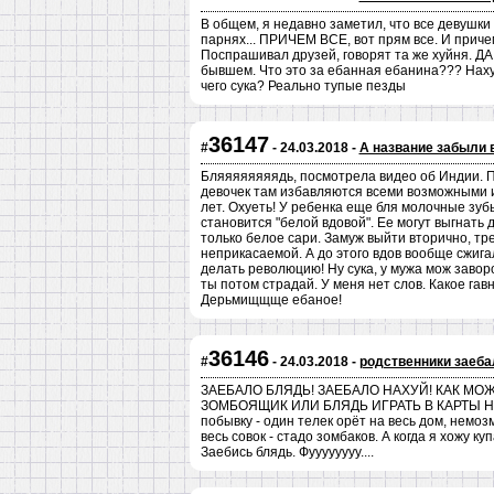
В общем, я недавно заметил, что все девушки
парнях... ПРИЧЕМ ВСЕ, вот прям все. И приче
Поспрашивал друзей, говорят та же хуйня. 
бывшем. Что это за ебанная ебанина??? Наху
чего сука? Реально тупые пезды
36147
#
- 24.03.2018 -
А название забыли 
Бляяяяяяяядь, посмотрела видео об Индии. П
девочек там избавляются всеми возможными и
лет. Охуеть! У ребенка еще бля молочные зуб
становится "белой вдовой". Ее могут выгнать 
только белое сари. Замуж выйти вторично, тр
неприкасаемой. А до этого вдов вообще сжигал
делать революцию! Ну сука, у мужа мож заворо
ты потом страдай. У меня нет слов. Какое гав
Дерьмищщще ебаное!
36146
#
- 24.03.2018 -
родственники заеба
ЗАЕБАЛО БЛЯДЬ! ЗАЕБАЛО НАХУЙ! КАК МО
ЗОМБОЯЩИК ИЛИ БЛЯДЬ ИГРАТЬ В КАРТЫ НА
побывку - один телек орёт на весь дом, немоз
весь совок - стадо зомбаков. А когда я хожу к
Заебись блядь. Фуууууууу....