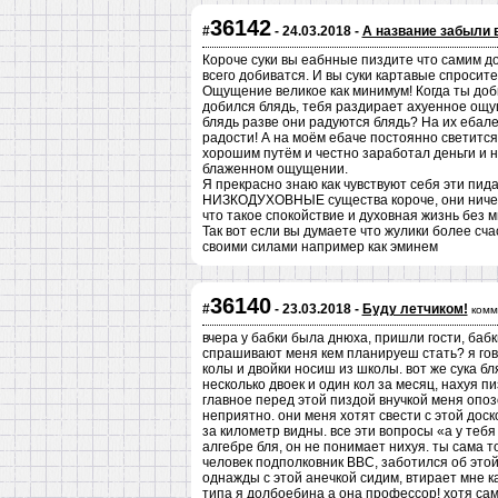
36142
#
- 24.03.2018 -
А название забыли 
Короче суки вы еабнные пиздите что самим до
всего добиватся. И вы суки картавые спросите
Ощущение великое как минимум! Когда ты доби
добился блядь, тебя раздирает ахуенное ощу
блядь разве они радуются блядь? На их ебале
радости! А на моём ебаче постоянно светится
хорошим путём и честно заработал деньги и н
блаженном ощущении.
Я прекрасно знаю как чувствуют себя эти пида
НИЗКОДУХОВНЫЕ существа короче, они ничего 
что такое спокойствие и духовная жизнь без 
Так вот если вы думаете что жулики более сча
своими силами например как эминем
36140
#
- 23.03.2018 -
Буду летчиком!
комм
вчера у бабки была днюха, пришли гости, бабк
спрашивают меня кем планируеш стать? я гово
колы и двойки носиш из школы. вот же сука бл
несколько двоек и один кол за месяц, нахуя пи
главное перед этой пиздой внучкой меня опоз
неприятно. они меня хотят свести с этой доск
за километр видны. все эти вопросы «а у тебя
алгебре бля, он не понимает нихуя. ты сама 
человек подполковник ВВС, заботился об этой 
однажды с этой анечкой сидим, втирает мне ка
типа я долбоебина а она профессор! хотя сама