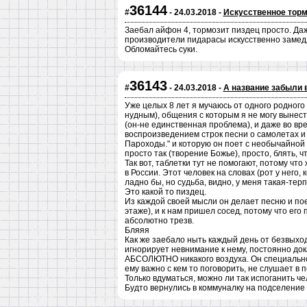
36144
#
- 24.03.2018 -
Искусственное тор
Заебал айфон 4, тормозит пиздец просто. Даже
производители пидарасы искусственно замедля
Обломайтесь суки.
36143
#
- 24.03.2018 -
А название забыли 
Уже целых 8 лет я мучаюсь от одного родного
нудным), общения с которым я не могу вынес
(он-не единственная проблема), и даже во врем
воспроизведением строк песни о самолетах и 
Пароходы." и которую он поет с необычайной 
просто так (творение Божье), просто, блять, чт
Так вот, таблетки тут не помогают, потому что
в России. Этот человек на словах (рот у него,
ладно бы, но судьба, видно, у меня такая-тер
Это какой то пиздец.
Из каждой своей мысли он делает песню и поет
этаже), и к нам пришел сосед, потому что его
абсолютно трезв.
Бляяя
Как же заебало ныть каждый день от безвыходн
игнорирует невнимание к нему, постоянно док
АБСОЛЮТНО никакого воздуха. Он специально з
ему важно с кем то поговорить, не слушает в
Только вдуматься, можно ли так испоганить че
Будто вернулись в коммуналку на подселение