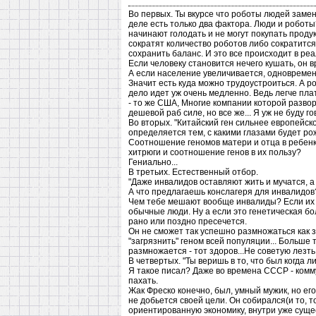
Во первых. Ты вкурсе что роботы людей замен
деле есть только два фактора. Люди и роботы
начинают голодать и не могут покупать проду
сократят количество роботов либо сократится 
сохранить баланс. И это все происходит в ре
Если человеку становится нечего кушать, он 
А если население увеличивается, одновременн
Значит есть куда можно трудоустроиться. А ро
дело идет уж очень медленно. Ведь легче пла
- то же США, Многие компании которой развора
дешевой раб силе, но все же... Я уж не буду г
Во вторых. "Китайский ген сильнее европейск
определяется тем, с какими глазами будет р
Соотношение геномов матери и отца в ребенке
хитрюги и соотношение генов в их пользу?
Гениально...
В третьих. Естественный отбор.
"Даже инвалидов оставляют жить и мучатся, а
А что предлагаешь конслагеря для инвалидов
Чем тебе мешают вообще инвалиды? Если их т
обычные люди. Ну а если это генетическая бол
рано или поздно пресечется.
Он не сможет так успешно размножаться как з
"загрязнить" геном всей популяции... Больше 
размножается - тот здоров...Не советую лезт
В четвертых. "Ты веришь в то, что был когда 
Я такое писал? Даже во времена СССР - комм
пахать.
Жак Фреско конечно, был, умный мужик, но его 
не добьется своей цели. Он собирался(и то, т
ориентированную экономику, внутри уже суще