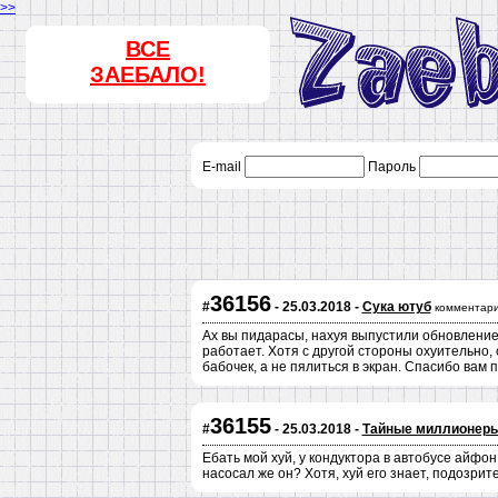
>>
ВСЕ
ЗАЕБАЛО!
E-mail
Пароль
36156
#
- 25.03.2018 -
Сука ютуб
комментари
Ах вы пидарасы, нахуя выпустили обновление 
работает. Хотя с другой стороны охуительно,
бабочек, а не пялиться в экран. Спасибо вам 
36155
#
- 25.03.2018 -
Тайные миллионер
Ебать мой хуй, у кондуктора в автобусе айфон
насосал же он? Хотя, хуй его знает, подозрит