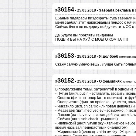
36154
#
- 25.03.2018 -
Заебала реклама в 
Ебаные пидарасы пиздократы сука заебали на х
меня заебал этот нарвсованый пендос с мячико
Сейчас бля я не выдержу пойду чистить ОС от 
Да будьте вы прокляты гандноны
ПОШЛИ ВЫ НА ХУЙ С МОЕГО КОМПА !!!!!!
36153
#
- 25.03.2018 -
Я долбоёб
комментари
Скажу самую умную вещь . Лучше быть полны
36152
#
- 25.03.2018 -
О фамилиях
коммент
В продолжение темы, затронутой в одном из 
- Путин (англ. put in - вставлять, вводить, вс
- Онопко (филипп. onop ko - я новичок) - в фу
- Оноприенко (фин. on oprienko - угнетен, польс
- Чикатило (исп. chica tilo - липовая девочка) и
- Медведев (дат. med ved ev - возможно...), воз
- Лавров (дат. lav rov - низкая добыча, англ. l
- Собчак (англ. sob chack - рыдания)
- Явлинский (англ. yavlin sky - явлинское неб
время называл педерастом и онанистом)
- Жириновский (словац. zhirin ov sky - Жыринс