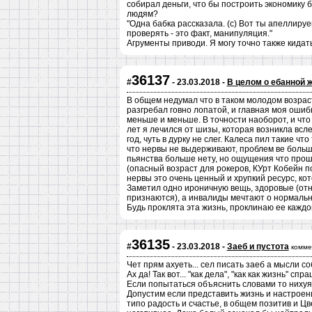
собирал деньги, что бы построить экономику 
людям?
"Одна бабка рассказала. (с) Вот ты апеллир
проверять - это факт, манипуляция."
Агрументы приводи. Я могу точно также кида
36137
#
- 23.03.2018 -
В целом о ебанной 
В общем недумал что в таком молодом возрас
разгребал говно лопатой, и главная моя ошибк
меньше и меньше. В точности наоборот, и чт
лет я лечился от шизы, которая возникла всл
год, чуть в дурку не слег. Калеса пил такие 
что нервы не выдерживают, проблем ве больше
пьянства больше нету, но ощущения что прош
(опасный возраст для рокеров, КУрт Кобейн п
нервы это очень ценный и хрупкий ресурс, ко
Заметил одно ироничную вещь, здоровые (отн
признаются), а инвалиды мечтают о нормаль
Будь проклята эта жизнь, проклинаю ее каждо
36135
#
- 23.03.2018 -
Заеб и пустота
комме
Чет прям ахуеть... сел писать заеб а мысли соб
Ах да! Так вот... "как дела", "как как жизнь" сп
Если попытаться объяснить словами то нихуя
Допустим если представить жизнь и настроени
типо радость и счастье, в общем позитив и Цв