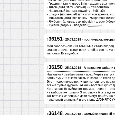
называть Буша минетчиком и онанистом
- Грудинин (англ. grood in in - входить в...) - поч
- Титов (англ. tit ov - сиськи) - и так понятно
- Навальный (польск. nawalny - буйный)
- Ельцин (норвеж. elt syn - элитное зрение, но 
- Михалков (англ. mic halkov - микрофон халко
- Якубович (словац. y ak ubovich - у, если Убови
- Хуёвич (таджик. - владелец)))))))))))))
36151
#
- 25.03.2018 -
пост чувака, котор
Мои соболезнования тебе! Мне стало пиздец ка
сильно огорчил своих родителей, а это не умн
мелочам. Всем добра.
36150
#
- 25.03.2018 -
А название забыли 
Навальный заебал меня и всех! Через выпуск 
блять ему 286 тысяч блять. И всего 86 кэсов д
Этот пидор ничем не лучше нынешнего презид
всякие тупые дурачки. от он и богатый курит т
Кстати насчёт зуйни вот пример: пиздит что н
на выборы не пришли 3 миллиона блять где о
Так вот: как маленькие дети смогут прийти н
навальный анальный и его стадо ДАУНЯТ СУ
36148
#
- 24.03.2018 -
Самый заебанный пр