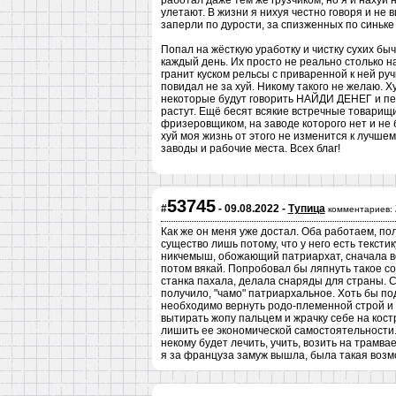
работал даже тем же грузчиком, но я и нахуй 
улетают. В жизни я нихуя честно говоря и не 
заперли по дурости, за спизженных по синьке 
Попал на жёсткую уработку и чистку сухих бы
каждый день. Их просто не реально столько н
гранит куском рельсы с приваренной к ней ручк
повидал не за хуй. Никому такого не желаю. Х
некоторые будут говорить НАЙДИ ДЕНЕГ и пере
растут. Ещё бесят всякие встречные товарищ
фризеровщиком, на заводе которого нет и не 
хуй моя жизнь от этого не изменится к лучшем
заводы и рабочие места. Всех благ!
53745
#
- 09.08.2022 -
Тупица
комментариев:
Как же он меня уже достал. Оба работаем, по
существо лишь потому, что у него есть текстику
никчемыш, обожающий патриархат, сначала в
потом вякай. Попробовал бы ляпнуть такое сов
станка пахала, делала снаряды для страны. 
получило, "чамо" патриархальное. Хоть бы по
необходимо вернуть родо-племенной строй и о
вытирать жопу пальцем и жрачку себе на кост
лишить ее экономической самостоятельности. 
некому будет лечить, учить, возить на трамва
я за француза замуж вышла, была такая возмо