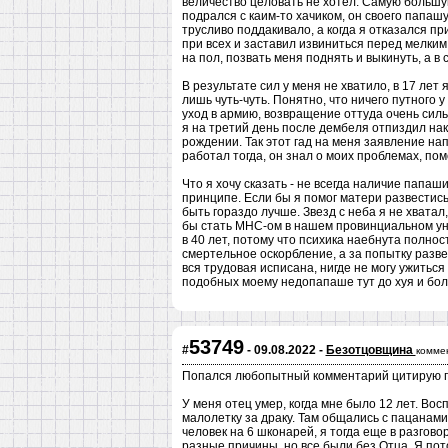
величество целовать не хотел. Самую большую
подрался с каим-то хачиком, он своего папашу
трусливо поддакивало, а когда я отказался п
при всех и заставил извиниться перед мелким
на пол, позвать меня поднять и выкинуть, а в 
В результате сил у меня не хватило, в 17 лет 
лишь чуть-чуть. Понятно, что ничего путного
уход в армию, возвращение оттуда очень сил
я на третий день после дембеля отпиздил нак
рождении. Так этот гад на меня заявление на
работал тогда, он знал о моих проблемах, пом
Что я хочу сказать - не всегда наличие папаш
принципе. Если бы я помог матери развестись 
быть гораздо лучше. Звезд с неба я не хватал
бы стать МНС-ом в нашем провинциальном ун
в 40 лет, потому что психика наебнута полн
смертельное оскорбление, а за попытку разве
вся трудовая исписана, нигде не могу ужиться 
подобных моему недопапаше тут до хуя и бо
53749
#
- 09.08.2022 -
Безотцовщина
комме
Попался любопытный комментарий цитирую 
У меня отец умер, когда мне было 12 лет. Вос
малолетку за драку. Там общались с пацанами
человек на 6 шконарей, я тогда еще в разговор
разные причины, но все были без Отца. Я пото