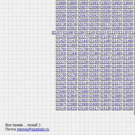
[
1988
] [
1989
] [
1990
] [
1991
] [
1992
] [
1993
] [
1994
] [
[
2005
] [
2006
] [
2007
] [
2008
] [
2009
] [
2010
] [
2011
] [
[
2022
] [
2023
] [
2024
] [
2025
] [
2026
] [
2027
] [
2028
] [
[
2039
] [
2040
] [
2041
] [
2042
] [
2043
] [
2044
] [
2045
] [
[
2056
] [
2057
] [
2058
] [
2059
] [
2060
] [
2061
] [
2062
] [
[
2073
] [
2074
] [
2075
] [
2076
] [
2077
] [
2078
] [
2079
] [
[
2090
] [
2091
] [
2092
] [
2093
] [
2094
] [
2095
] [
2096
] [
[
2107
] [
2108
] [
2109
] [
2110
] [
2111
] [
2112
] [
2113
] [
21
[
2125
] [
2126
] [
2127
] [
2128
] [
2129
] [
2130
] [
2131
] [
[
2142
] [
2143
] [
2144
] [
2145
] [
2146
] [
2147
] [
2148
] [
[
2159
] [
2160
] [
2161
] [
2162
] [
2163
] [
2164
] [
2165
] [
[
2176
] [
2177
] [
2178
] [
2179
] [
2180
] [
2181
] [
2182
] [
[
2193
] [
2194
] [
2195
] [
2196
] [
2197
] [
2198
] [
2199
] [
[
2210
] [
2211
] [
2212
] [
2213
] [
2214
] [
2215
] [
2216
] [
[
2227
] [
2228
] [
2229
] [
2230
] [
2231
] [
2232
] [
2233
] [
[
2244
] [
2245
] [
2246
] [
2247
] [
2248
] [
2249
] [
2250
] [
[
2261
] [
2262
] [
2263
] [
2264
] [
2265
] [
2266
] [
2267
] [
[
2278
] [
2279
] [
2280
] [
2281
] [
2282
] [
2283
] [
2284
] [
[
2295
] [
2296
] [
2297
] [
2298
] [
2299
] [
2300
] [
2301
] [
[
2312
] [
2313
] [
2314
] [
2315
] [
2316
] [
2317
] [
2318
] [
[
2329
] [
2330
] [
2331
] [
2332
] [
2333
] [
2334
] [
2335
] [
[
2346
] [
2347
] [
2348
] [
2349
] [
2350
] [
2351
] [
2352
] [
[
2363
] [
2364
] [
2365
] [
2366
] [
2367
] [
2368
] [
2369
] [
[
2380
] [
2381
] [
2382
] [
2383
] [
2384
] [
2385
] [
2386
] [
[
2397
] [
2398
] [
2399
] [
2400
] [
2401
] [
2402
] [
2403
] [
[
2414
] [
2415
] [
2416
] [
2417
] [
2418
] [
2419
] [
2420
] [
[
Все права ... похуй :)
Почта
menya@zaebalo.ru