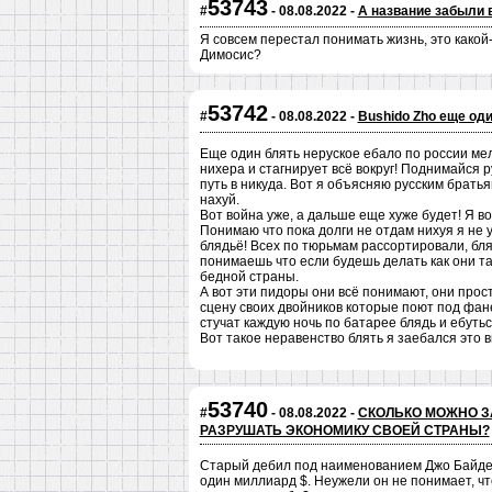
53743
#
- 08.08.2022 -
А название забыли 
Я совсем перестал понимать жизнь, это какой-т
Димосис?
53742
#
- 08.08.2022 -
Bushido Zho еще оди
Еще один блять неруское ебало по россии мель
нихера и стагнирует всё вокруг! Поднимайся ру
путь в никуда. Вот я объясняю русским братья
нахуй.
Вот война уже, а дальше еще хуже будет! Я во
Понимаю что пока долги не отдам нихуя я не у
блядьё! Всех по тюрьмам рассортировали, бл
понимаешь что если будешь делать как они та
бедной страны.
А вот эти пидоры они всё понимают, они прос
сцену своих двойников которые поют под фане
стучат каждую ночь по батарее блядь и ебуть
Вот такое неравенство блять я заебался это 
53740
#
- 08.08.2022 -
СКОЛЬКО МОЖНО З
РАЗРУШАТЬ ЭКОНОМИКУ СВОЕЙ СТРАНЫ?
Старый дебил под наименованием Джо Байден
один миллиард $. Неужели он не понимает, чт