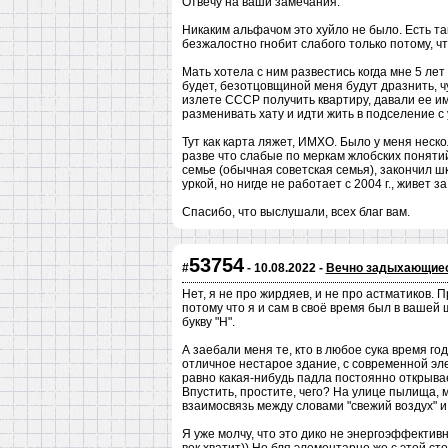
Отвечу на ваши замечания.
Никаким альфачом это хуйло не было. Есть та
безжалостно гнобит слабого только потому, чт
Мать хотела с ним развестись когда мне 5 лет
будет, безотцовщиной меня будут дразнить, чуж
излете СССР получить квартиру, давали ее и
разменивать хату и идти жить в подселение с
Тут как карта ляжет, ИМХО. Было у меня неск
разве что слабые по меркам жлобских понятий
семье (обычная советская семья), закончил шк
уркой, но нигде не работает с 2004 г., живет з
Спасибо, что выслушали, всех благ вам.
53754
#
- 10.08.2022 -
Вечно задыхающие
Нет, я не про жирдяев, и не про астматиков.
потому что я и сам в своё время был в вашей
букву "Н".
А заебали меня те, кто в любое сука время го
отличное нестарое здание, с современной эл
равно какая-нибудь падла постоянно открывает
Впустить, простите, чего? На улице пылища, м
взаимосвязь между словами "свежий воздух" 
Я уже молчу, что это дико не энергоэффектив