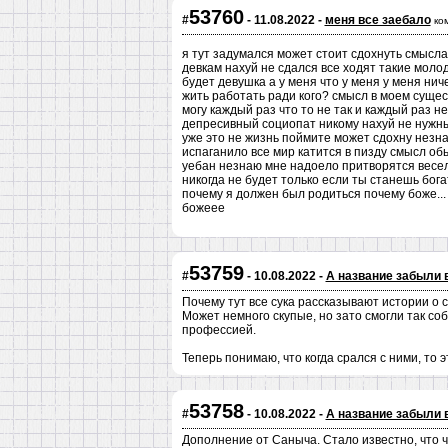
53760
#
- 11.08.2022 -
меня все заебало
ко
я тут задумался может стоит сдохнуть смысла
девкам нахуй не сдался все ходят такие молод
будет девушка а у меня что у меня у меня ни
жить работать ради кого? смысл в моем сущес
могу каждый раз что то не так и каждый раз н
депресивный социопат никому нахуй не нужны
уже это не жизнь поймите может сдохну незн
испаганило все мир катится в пизду смысл об
уебан незнаю мне надоело притворятся веселы
никогда не будет только если ты станешь бога
почему я должен был родиться почему боже...
божеее
53759
#
- 10.08.2022 -
А название забыли 
Почему тут все сука рассказывают истории о 
Может немного скупые, но зато смогли так со
профессией.
Теперь понимаю, что когда срался с ними, то
53758
#
- 10.08.2022 -
А название забыли 
Дополнение от Саныча. Стало известно, что ч