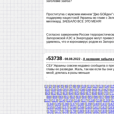
заголовке заеба?
Проститутка с мужским именем "Джо БОйден" 
поддержку нацистской Украины во главе с Зел
миллиард. ЗАЕБАЛО ВСЕ ЭТО МЕНЯ!
Согласно заверениям России террористически
Запорожской АЭС в Энергодаре могут привести
удивлюсь, что и коронавирус родом из Запоро
53738
#
- 08.08.2022 -
А название забыли 
СБУ Украины совсем недавно сообщила о пр
главы ее разведки. Жаль, так как если бы он
мной, длилась в разы меньше
.
[
1
] [
2
] [
3
] [
4
] [
5
] [
6
] [
7
] [
8
] [
9
] [
10
] [
11
] [
12
] [
13
] [
14
] [
1
[
32
] [
33
] [
34
] [
35
] [
36
] [
37
] [
38
] [
39
] [
40
] [
41
] [
42
] [
43
[
60
] [
61
] [
62
] [
63
] [
64
] [
65
] [
66
] [
67
] [
68
] [
69
] [
70
] [
71
[
88
] [
89
] [
90
] [
91
] [
92
] [
93
] [
94
] [
95
] [
96
] [
97
] [
98
] [
9
[
112
] [
113
] [
114
] [
115
] [
116
] [
117
] [
118
] [
119
] [
120
] [
1
[
134
] [
135
] [
136
] [
137
] [
138
] [
139
] [
140
] [
141
] [
142
[
155
] [
156
] [
157
] [
158
] [
159
] [
160
] [
161
] [
162
] [
163
[
176
] [
177
] [
178
] [
179
] [
180
] [
181
] [
182
] [
183
] [
184