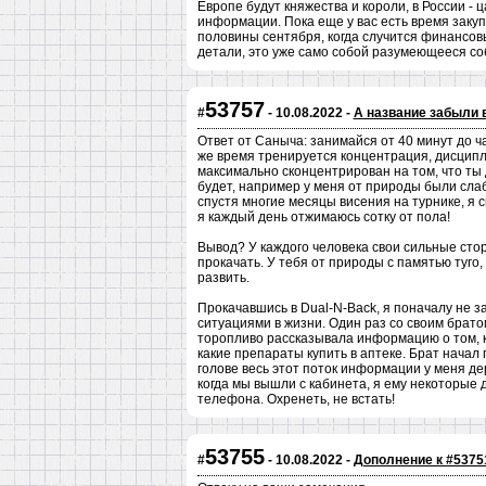
Европе будут княжества и короли, в России - 
информации. Пока еще у вас есть время заку
половины сентября, когда случится финансовы
детали, это уже само собой разумеющееся со
53757
#
- 10.08.2022 -
А название забыли 
Ответ от Саныча: занимайся от 40 минут до ча
же время тренируется концентрация, дисципли
максимально сконцентрирован на том, что ты
будет, например у меня от природы были слаб
спустя многие месяцы висения на турнике, я 
я каждый день отжимаюсь сотку от пола!
Вывод? У каждого человека свои сильные сторо
прокачать. У тебя от природы с памятью туго
развить.
Прокачавшись в Dual-N-Back, я поначалу не з
ситуациями в жизни. Один раз со своим брато
торопливо рассказывала информацию о том, ка
какие препараты купить в аптеке. Брат начал 
голове весь этот поток информации у меня д
когда мы вышли с кабинета, я ему некоторые 
телефона. Охренеть, не встать!
53755
#
- 10.08.2022 -
Дополнение к #5375