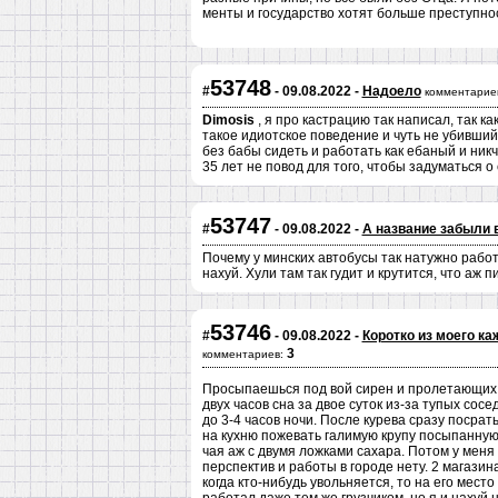
менты и государство хотят больше преступнос
53748
#
- 09.08.2022 -
Надоело
комментарие
Dimosis
, я про кастрацию так написал, так к
такое идиотское поведение и чуть не убивший
без бабы сидеть и работать как ебаный и ник
35 лет не повод для того, чтобы задуматься о
53747
#
- 09.08.2022 -
А название забыли 
Почему у минских автобусы так натужно работ
нахуй. Хули там так гудит и крутится, что аж 
53746
#
- 09.08.2022 -
Коротко из моего к
3
комментариев:
Просыпаешься под вой сирен и пролетающих 
двух часов сна за двое суток из-за тупых со
до 3-4 часов ночи. После курева сразу посрат
на кухню пожевать галимую крупу посыпанную
чая аж с двумя ложками сахара. Потом у меня 
перспектив и работы в городе нету. 2 магазина
когда кто-нибудь увольняется, то на его мест