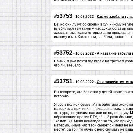
век хватит)) Но бля элементарно же с этой с
53753
#
- 10.08.2022 -
Как же заебали туп
Вечно они лузут со своими в хуй никому не 
выебнуться тем какой у них дохуя богатый о
адекватным людям которые сами прекрасно пр
им кому и как. Как же они, заебали, просто нет
53752
#
- 10.08.2022 -
А название забыли 
Саныч, я уже почти год играю на третьем уро
что ли, заебало.
53751
#
- 10.08.2022 -
О наличии/отсутств
Вы говорите, что без отца у детей шанс пока
историю.
Я рос в полной семье. Мать работала экономи
матери зла причинил - пальцев на всех четыр
этот урод не унизил нас или не поднял руку. 
образование против ПТУ; з/п в 2 раза больше;
1/2 или 1/3. Меня ненавидел за то, что прихо
матерью, иначе как "твой сынок" он меня не н
месте"; за то, что обувь с него снимать не кид