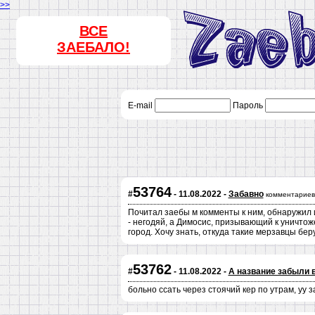
>>
ВСЕ
ЗАЕБАЛО!
E-mail
Пароль
53764
#
- 11.08.2022 -
Забавно
комментариев
Почитал заебы м комменты к ним, обнаружил 
- негодяй, а Димосис, призывающий к уничтож
город. Хочу знать, откуда такие мерзавцы бер
53762
#
- 11.08.2022 -
А название забыли 
больно ссать через стоячий кер по утрам, уу