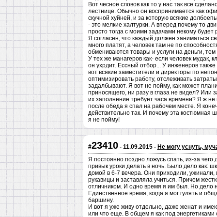
Вот чесное словов как то у нас так все сдела
лестнице. Обычно он воспринимается как оф
скучной хуйней, и за которую всякие долбое
- это мелкие халтурки. А вперед почему то дв
просто тогда с моими задачами некому будет 
Я согласен, что каждый должен заниматься сво
много платят, а человек там не по способност
обмениваются товары и услуги на деньги, те
У тех же манагеров как- если человек мудак, к
он ухрдит. Ессный отбор... У инженеров также 
вот всякие заместители и директоры по непон
оптимизировать работу, отслеживать затраты,
задалбывают. Я вот не пойму, как может план
приносящего, ни разу в глаза не видел? Или 
их заполнение требует часа времени? Я ж не н
после обеда я спал на рабочем месте. Я конеч
действительно так. И почему эта костюмная 
я не пойму!
23410
#
- 11.09.2015 -
Не могу уснуть, му
Я постоянно поздно ложусь спать, из-за чего 
привык уроки делать в ночь. Было дело как: ш
домой в 6-7 вечера. Они приходили, ужинали,
рукавицы и заставляла учиться. Причем жестко
отличником. И одно время я им был. Но дело н
Единственное время, когда я мог гулять и общ
баршину.
И вот я уже живу отдельно, даже женат и имею
или что еще. В общем я как под энергетиками 