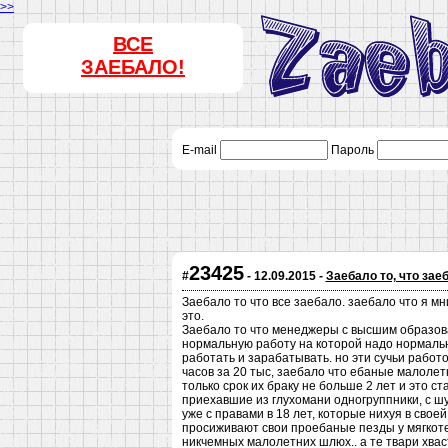
>>
ВСЕ
ЗАЕБАЛО!
E-mail
Пароль
23425
#
- 12.09.2015 -
Заебало то, что зае
Заебало то что все заебало. заебало что я м
это.
Заебало то что менеджеры с высшим образова
нормальную работу на которой надо нормальн
работать и зарабатывать. но эти сучьи работ
часов за 20 тыс, заебало что ебаные малолет
только срок их браку не больше 2 лет и это с
приехавшие из глухомани одногруппники, с ш
уже с правами в 18 лет, которые нихуя в свое
просиживают свои проебаные пезды у мягкоте
никчемных малолетних шлюх.. а те твари хвас