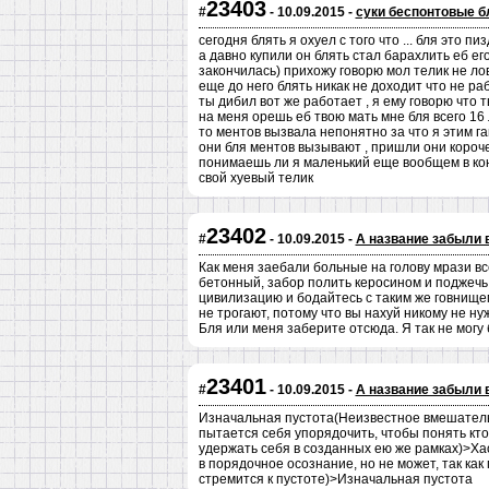
23403
#
- 10.09.2015 -
суки беспонтовые б
сегодня блять я охуел с того что ... бля это 
а давно купили он блять стал барахлить еб его
закончилась) прихожу говорю мол телик не лов
еще до него блять никак не доходит что не раб
ты дибил вот же работает , я ему говорю что 
на меня орешь еб твою мать мне бля всего 16 
то ментов вызвала непонятно за что я этим 
они бля ментов вызывают , пришли они короче
понимаешь ли я маленький еще вообщем в кон
свой хуевый телик
23402
#
- 10.09.2015 -
А название забыли 
Как меня заебали больные на голову мрази вс
бетонный, забор полить керосином и поджечь
цивилизацию и бодайтесь с таким же говнищем
не трогают, потому что вы нахуй никому не н
Бля или меня заберите отсюда. Я так не могу
23401
#
- 10.09.2015 -
А название забыли 
Изначальная пустота(Неизвестное вмешательс
пытается себя упорядочить, чтобы понять кт
удержать себя в созданных ею же рамках)>Ха
в порядочное осознание, но не может, так ка
стремится к пустоте)>Изначальная пустота