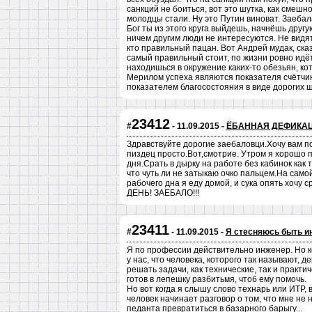
санкций не боиться, вот это шутка, как смешно
молодцы стали. Ну это Путин виноват. Заебал
Бог ты из этого круга выйдешь, начнёшь другую
ничем другим люди не интересуются. Не видят 
кто правильный пацан. Вот Андрей мудак, сказа
самый правильный стоит, по жизни ровно идёт
находишься в окружение каких-то обезьян, ко
Мерилом успеха являются показателя счётчи
показателем благосостояния в виде дорогих шм
23412
#
- 11.09.2015 -
ЁБАННАЯ ДЕФИКАЦ
Здравствуйте дорогие заебаловци.Хочу вам п
пиздец просто.Вот,смотрие. Утром я хорошо п
дня.Срать в дырку на работе без кабинок как т
что чуть ли не затыкаю очко пальцем.На само
рабочего дна я еду домой, и сука опять хочу 
ДЕНЬ! ЗАЕБАЛО!!!
23411
#
- 11.09.2015 -
Я стесняюсь быть 
Я по профессии действительно инженер. Но ко
у нас, что человека, которого так называют, 
решать задачи, как технические, так и практиче
готов в лепешку разбитьмя, чтоб ему помочь.
Но вот когда я слышу слово технарь или ИТР, 
человек начинает разговор о том, что мне не н
педанта превратиться в базарного барыгу...