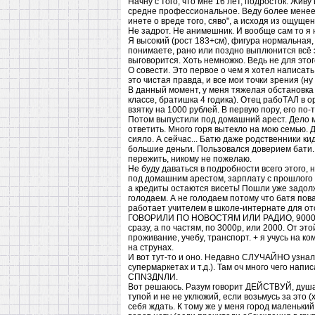
Начну с того, что мне 16 лет, подросток. Живу
средне профессиональное. Веду более менее 
инете о вреде того, сяво", а исходя из ощущен
Не задрот. Не анимешник. И вообще сам то я н
Я высокий (рост 183+см), фигура нормальная, 
понимаете, рано или поздно выплюнится всё э
выговорится. Хоть немножко. Ведь не для этог
О совести. Это первое о чем я хотел написать 
это чистая правда, и все мои точки зрения (ну
В данный момент, у меня тяжелая обстановка 
классе, братишка 4 годика). Отец рабоТАЛ в о
взятку на 1000 рублей. В первую пору, его по-
Потом выпустили под домашний арест. Дело м
ответить. Много горя вытекло на мою семью. 
сияло. А сейчас... Батю даже родственники ки
большие деньги. Пользовался доверием бати.
пережить, никому не пожелаю.
Не буду даваться в подробности всего этого, но
под домашним арестом, зарплату с прошлого м
а кредиты остаются висеть! Пошли уже задолж
голодаем. А не голодаем потому что батя пова
работает учителем в школе-интернате для от
ГОВОРИЛИ ПО НОВОСТЯМ ИЛИ РАДИО, 9000 рубл
сразу, а по частям, по 3000р, или 2000. От э
проживание, учебу, транспорт. + я учусь на ко
на струнах.
И вот тут-то и оно. Недавно СЛУЧАЙНО узнал
супермаркетах и т.д.). Там оч много чего напи
СПNЗДNЛИ.
Вот решаюсь. Разум говорит ДЕЙСТВУЙ, душа в
тупой и не не уклюжий, если возьмусь за это (
себя ждать. К тому же у меня город маленьки