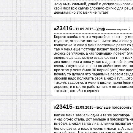
Хочу быть сильней, умней и дисциплинированне
свой мозг всю самую сложную фигню для реше
деньгами, но это меня не пугает.
23416
#
- 11.09.2015 -
Уфф
2
комментариев:
Короче заебало что я мерзкий человек......у м
крупные, это я считаю очень мерзким, а еще у
волосатые, а еще у меня постоянно разит со р
там у меня еще " оттуда" пахнет постоянно! Н
.моюсь регулярно, а как подмышки потеют бля
людях, еще щас модно везде фотки тп , у всех
два лимончика и попа узкая квадратной формы.
очень выпуклая и волосы на лобке жесткие такие.
при этом у меня было 30 парней уже( мне щас 
почему то думала что парням на первом свида
любили надо полюбить себя а какой тут......это
тихоня, задротка, и меня в школе парни били 
деревне, и я кроме работы ничем не занимаюс
так жить, хоть бы я сдохла.
23415
#
- 11.09.2015 -
Больше поговорить т
Как же меня заебали одни и те же разговоры.
у нас ого-го стала. Вот больше и поговорить н
выебал, а какая тачка у начальника пиздатая 
белого цвета, а надо в чёрный красить. А стр
всех обуздал. Что на санкции нам похуй, что