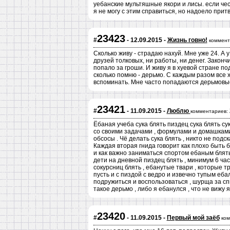
уебанские мультяшные якори и лисы. если чес
я не могу с этим справиться, но надоело при
23423
#
- 12.09.2015 -
Жизнь говно!
коммент
Сколько живу - страдаю нахуй. Мне уже 24. А у
друзей толковых, ни работы, ни денег. Закончи
попало за гроши. И живу я в хуевой стране по
сколько помню - дерьмо. С каждым разом все 
вспоминать. Мне часто попадаются дерьмовые 
23421
#
- 11.09.2015 -
Люблю
комментариев:
Ёбаная учеба сука блять пиздец сука блять су
со своими задачами , формулами и домашками б
обсосы . Чё делать сука блять , никто не подск
Каждая вторая гнида говорит как плохо быть б
и как важно заниматься спортом ебаным блять ,
дети на дневной пиздец блять , минимум 6 час
сокурсниц блять , ебанутые твари , которые 
пусть и с пиздой с ведро и извечно тупым еба
подружиться и воспользоваться , шурща за спи
такое дерьмо , либо я ебанулся , что не вижу 
23420
#
- 11.09.2015 -
Первый мой заёб
ком