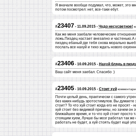
Я вначале вообще подумал, что, может, это м
потом посмотрел: нет, все-таки ебут.
23407
#
- 11.09.2015 -
Чудо несусветное!
к
Как же меня заебали человеческие отношения
ложь.Пиздец настает внезапно и частенько.А
пиздец ебаный,где тебя снова морально выебу
послать все нахуй и тихо ждать нового охуенно
23406
#
- 10.09.2015 -
Нахуй блядь в пизд
Ваш сайт меня заебал. Спасибо :)
23405
#
- 10.09.2015 -
Стоит хуй
комментари
Почти целый день, практически с самого утре
без каких-нибудь эротостимулов. Вы думаете э
стоит? То что хуй стоит когда его не просят -
хуй стоит без видимой причины, но зачем он э
ближайшее время, и то что хуй стоит просто 
стоящим хуем, Лучше бы мозг работал так же с
работать не будет, а хуй стоять будет ещё уп