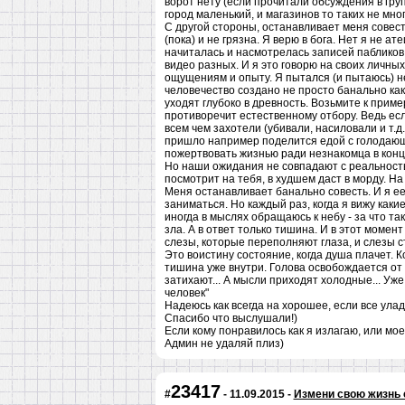
ворот нету (если прочитали обсуждения в груп
город маленький, и магазинов то таких не мног
С другой стороны, останавливает меня совесть
(пока) и не грязна. Я верю в бога. Нет я не а
начиталась и насмотрелась записей пабликов в
видео разных. И я это говорю на своих личны
ощущениям и опыту. Я пытался (и пытаюсь) не 
человечество создано не просто банально как 
уходят глубоко в древность. Возьмите к примеру
противоречит естественному отбору. Ведь е
всем чем захотели (убивали, насиловали и т.д.
пришло например поделится едой с голодающи
пожертвовать жизнью ради незнакомца в конце
Но наши ожидания не совпадают с реальность
посмотрит на тебя, в худшем даст в морду. На
Меня останавливает банально совесть. И я е
заниматься. Но каждый раз, когда я вижу каки
иногда в мыслях обращаюсь к небу - за что та
зла. А в ответ только тишина. И в этот момент
слезы, которые переполняют глаза, и слезы с
Это воистину состояние, когда душа плачет. К
тишина уже внутри. Голова освобождается от 
затихают... А мысли приходят холодные... Уж
человек"
Надеюсь как всегда на хорошее, если все улад
Спасибо что выслушали!)
Если кому понравилось как я излагаю, или мое
Админ не удаляй плиз)
23417
#
- 11.09.2015 -
Измени свою жизнь 