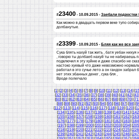
23400
#
- 10.09.2015 -
Заебали подростки 
Как можно в двадцать первом веке тупо собир
долбанутые.
23399
#
- 10.09.2015 -
Бляя как же все зае
Сука блять нахуй так жить , батя уебан нихуя 
, говорю ты долбаеб нахуй ты не набираешь па
подключил я эту хуйню и даже спасибо не сказал
настоко хуевый что даже невозможно нормально
работал в это сучье лето а он гандон забрал б
нет этих эбанных денег , сука бля ,
Вроде полегчало
[
1
] [
2
] [
3
] [
4
] [
5
] [
6
] [
7
] [
8
] [
9
] [
10
] [
11
] [
12
] [
13
] [
14
] [
1
[
32
] [
33
] [
34
] [
35
] [
36
] [
37
] [
38
] [
39
] [
40
] [
41
] [
42
] [
43
[
60
] [
61
] [
62
] [
63
] [
64
] [
65
] [
66
] [
67
] [
68
] [
69
] [
70
] [
71
[
88
] [
89
] [
90
] [
91
] [
92
] [
93
] [
94
] [
95
] [
96
] [
97
] [
98
] [
9
[
112
] [
113
] [
114
] [
115
] [
116
] [
117
] [
118
] [
119
] [
120
] [
1
[
134
] [
135
] [
136
] [
137
] [
138
] [
139
] [
140
] [
141
] [
142
[
155
] [
156
] [
157
] [
158
] [
159
] [
160
] [
161
] [
162
] [
163
[
176
] [
177
] [
178
] [
179
] [
180
] [
181
] [
182
] [
183
] [
184
[
197
] [
198
] [
199
] [
200
] [
201
] [
202
] [
203
] [
204
] [
20
[
218
] [
219
] [
220
] [
221
] [
222
] [
223
] [
224
] [
225
] [
226
[
239
] [
240
] [
241
] [
242
] [
243
] [
244
] [
245
] [
246
] [
247
[
260
] [
261
] [
262
] [
263
] [
264
] [
265
] [
266
] [
267
] [
268