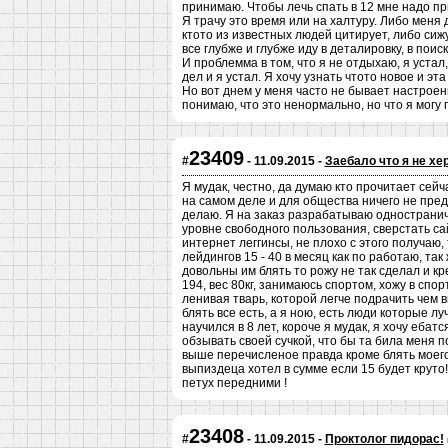
принимаю. Чтобы лечь спать в 12 мне надо п
Я трачу это время или на халтуру. Либо меня 
ктото из известных людей цитирует, либо сиж
все глубже и глубже иду в деталировку, в поис
И проблемма в том, что я не отдыхаю, я устал
дел и я устал. Я хочу узнать чтото новое и эт
Но вот днем у меня часто не бывает настроения
понимаю, что это ненормально, но что я могу
23409
#
- 11.09.2015 -
Заебало что я не хе
Я мудак, честно, да думаю кто прочитает сейч
на самом деле и для общества ничего не предс
делаю. Я на заказ разрабатываю одностранич
уровне свободного пользования, сверстать са
интернет леггинсы, не плохо с этого получаю, 
лейдингов 15 - 40 в месяц как по работаю, та
довольны им блять то рожу не так сделал и кр
194, вес 80кг, занимаюсь спортом, хожу в спор
ленивая тварь, которой легче подрачить чем в
блять все есть, а я ною, есть люди которые л
научился в 8 лет, короче я мудак, я хочу ебатс
обзывать своей сучкой, что бы та била меня п
выше перечисленое правда кроме блять моего з
выпиздеца хотел в сумме если 15 будет круто!
петух передними !
23408
#
- 11.09.2015 -
Проктолог пидорас!