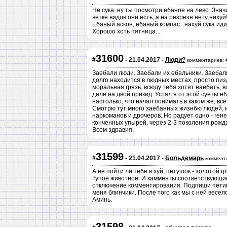
Не сука, ну ты посмотри ебаное на лево. Знач
ветке видов они есть, а на резрезе нету нихуй
Ебаный аскон, ебаный компас...нахуй сука иди
Хорошо хоть пятница....
31600
#
- 21.04.2017 -
Люди?
комментариев:
Заебали люди. Заебали их ебальники. Заебал
долго находится в людных местах, просто пи
моральная грязь, всюду тебя хотят наебать, в
деле на двой прикид. Устал я от этой суеты е
настолько, что начал понимать в каком же, вс
Смотрю тут много заебанных жизнбю людей, 
наркоманов и дрочеров. Но радует одно - гене
конченных упырей, через 2-3 поколения рожд
Всем здравия.
31599
#
- 21.04.2017 -
Больдемарь
коммент
А не пойти ли тебе в хуй, петушок - золотой 
Тупое животное. И камменты соответствующие
отключение комментирования. Подпиши петици
меня блинчики. После того как мы с ней весел
Аминь.
31598