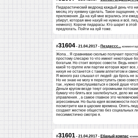
Пидарастический ведроид каждый день что ниб
месяц эту хуевину сделать. Такое ощущение, ч
приложения. Да на хуй мне всрались эти ежед
убирут, которая мне нахуй не нужна и всё, пиз
немного). Короче пидарасы. Кто шарит в этой
предлогать. Пойти на хуй тоже.
31604
#
- 21.04.2017 -
Пездессс...
комментар
Жопа... Я сравниваю сколько получает простой
простому слесарю то что имеют некоторые бог
богатым. Но стоит вопрос совести. Ведь некото
какой то группе или партии которая жрет все,
нихуя не останется с таким аппетитом и свин
Я моного раз слышал от людей -да брось не з
Но не знаю не могу я переступить свою совест
так , нужно прислушиваться к своей душе чтол
Деньги кругом везде текут огромными потоками
бумагу что блять все захлебнуться, дело же не
управления. , а самое главное это челевечск
агрессивным. Но была идея возможности пост
посмотрите как в царские времена. Опять люди
создают жесткое общество без социальных ли
пессимистично смотрю я.
31601
#
- 21.04.2017 -
Ебаный компас
комм