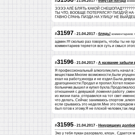
#
- 21.04.2017 -
ебнутая погода
комм
ЭЭЭЭ АЛЁ БЛЯТЬ КАКОЙ СНЕШОПАД??????
ТЫ ЧТО, ВООБЩЕ ПОТЕРЯЛСЯ? ПИЗДУЙ НА 
ГАВНО СРАНЬ ПИЗДА НА УЛИЦУ НЕ ВЫЙДЕ
31597
#
- 21.04.2017 -
блядь!
комментариев:
админ.!!!! сколько раз говорить, чтобы ты не
комментариев теряется вся суть и смысл этого
31596
#
- 21.04.2017 -
А название забыли 
Я профессиональный алкоголик,пить начал в 1
веществам.Многие возможности,были упущенны
ехал на работу,иногда и не ездил.Была девушк
драгоценности.Продал и пропил.Хотел покончи
больничке,вышел и купил бухла.Продолжалось
отношения с девушкой ,поменял работу ,сме
из жизни папа ,отправился на тот свет именн
что делать..Сейчас занимаюсь спортом ,алко
если срываюсь это неделя.Мне это порядком н
был готов к этому.Я не плохой человек,так лю
31595
#
- 21.04.2017 -
Некурящему долбоё
Эко у тебя пукан разорвало, клоун.. Сдается 