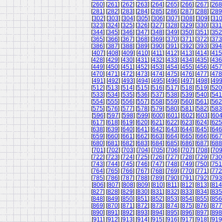
[
260
] [
261
] [
262
] [
263
] [
264
] [
265
] [
266
] [
267
] [
268
[
281
] [
282
] [
283
] [
284
] [
285
] [
286
] [
287
] [
288
] [
289
[
302
] [
303
] [
304
] [
305
] [
306
] [
307
] [
308
] [
309
] [
31
[
323
] [
324
] [
325
] [
326
] [
327
] [
328
] [
329
] [
330
] [
331
[
344
] [
345
] [
346
] [
347
] [
348
] [
349
] [
350
] [
351
] [
352
[
365
] [
366
] [
367
] [
368
] [
369
] [
370
] [
371
] [
372
] [
373
[
386
] [
387
] [
388
] [
389
] [
390
] [
391
] [
392
] [
393
] [
394
[
407
] [
408
] [
409
] [
410
] [
411
] [
412
] [
413
] [
414
] [
415
[
428
] [
429
] [
430
] [
431
] [
432
] [
433
] [
434
] [
435
] [
436
[
449
] [
450
] [
451
] [
452
] [
453
] [
454
] [
455
] [
456
] [
457
[
470
] [
471
] [
472
] [
473
] [
474
] [
475
] [
476
] [
477
] [
478
[
491
] [
492
] [
493
] [
494
] [
495
] [
496
] [
497
] [
498
] [
49
[
512
] [
513
] [
514
] [
515
] [
516
] [
517
] [
518
] [
519
] [
520
[
533
] [
534
] [
535
] [
536
] [
537
] [
538
] [
539
] [
540
] [
541
[
554
] [
555
] [
556
] [
557
] [
558
] [
559
] [
560
] [
561
] [
562
[
575
] [
576
] [
577
] [
578
] [
579
] [
580
] [
581
] [
582
] [
583
[
596
] [
597
] [
598
] [
599
] [
600
] [
601
] [
602
] [
603
] [
60
[
617
] [
618
] [
619
] [
620
] [
621
] [
622
] [
623
] [
624
] [
625
[
638
] [
639
] [
640
] [
641
] [
642
] [
643
] [
644
] [
645
] [
646
[
659
] [
660
] [
661
] [
662
] [
663
] [
664
] [
665
] [
666
] [
667
[
680
] [
681
] [
682
] [
683
] [
684
] [
685
] [
686
] [
687
] [
688
[
701
] [
702
] [
703
] [
704
] [
705
] [
706
] [
707
] [
708
] [
70
[
722
] [
723
] [
724
] [
725
] [
726
] [
727
] [
728
] [
729
] [
730
[
743
] [
744
] [
745
] [
746
] [
747
] [
748
] [
749
] [
750
] [
751
[
764
] [
765
] [
766
] [
767
] [
768
] [
769
] [
770
] [
771
] [
772
[
785
] [
786
] [
787
] [
788
] [
789
] [
790
] [
791
] [
792
] [
793
[
806
] [
807
] [
808
] [
809
] [
810
] [
811
] [
812
] [
813
] [
814
[
827
] [
828
] [
829
] [
830
] [
831
] [
832
] [
833
] [
834
] [
835
[
848
] [
849
] [
850
] [
851
] [
852
] [
853
] [
854
] [
855
] [
856
[
869
] [
870
] [
871
] [
872
] [
873
] [
874
] [
875
] [
876
] [
877
[
890
] [
891
] [
892
] [
893
] [
894
] [
895
] [
896
] [
897
] [
898
[
911
] [
912
] [
913
] [
914
] [
915
] [
916
] [
917
] [
918
] [
919