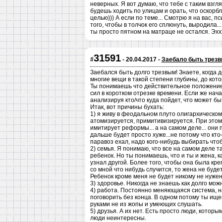
неверных. Я вот думаю, что тебе с таким взгл
будешь ходить по улицам и орать, что оскорбл
целью))) А если по теме... Смотрю я на вас, п
того, чтобы в толчок его сплюнуть, выродила..
ты просто пятном на матраце не остался. Эххх
31591
#
- 20.04.2017 -
Заебало быть трез
Заебался быть долго трезвым! Знаете, когда 
многие вещи в такой степени глубины, до кот
Ты понимаешь что действительное положение
сил в коротком отрезке времени. Если же нач
анализируя кто/что куда пойдет, что может бы
Итак, вот причины бухать:
1) я живу в феодальном плуто олигархическом
атомизируется, примитивизируется. При этом
имитирует реформы... а на самом деле... они
дальше будет просто хуже...не потому что кто
паравоз ехал, надо кого-нибудь выбирать чтоб
2) семья. Я понимаю, что все на самом деле т
ребенок. Но ты понимаешь, что и ты и жена, 
узнал другой. Более того, чтобы она была кре
со мной что нибудь случится, то жена не буд
Ребенок кроме меня не будет никому не нужен
3) здоровье. Никогда не знаешь как долго мож
4) работа. Постоянно меняющаяся система, н
поговорить без конца. В одном потому ты ище
руками не из жопы и умеющих слушать.
5) друзья. А их нет. Есть просто люди, кото
люди неинтересны.