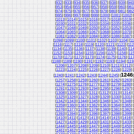
[
932
] [
933
] [
934
] [
935
] [
936
] [
937
] [
938
] [
939
] [
940
[
953
] [
954
] [
955
] [
956
] [
957
] [
958
] [
959
] [
960
] [
961
[
974
] [
975
] [
976
] [
977
] [
978
] [
979
] [
980
] [
981
] [
982
[
995
] [
996
] [
997
] [
998
] [
999
] [
1000
] [
1001
] [
1002
] [
[
1013
] [
1014
] [
1015
] [
1016
] [
1017
] [
1018
] [
1019
] [
[
1030
] [
1031
] [
1032
] [
1033
] [
1034
] [
1035
] [
1036
] [
[
1047
] [
1048
] [
1049
] [
1050
] [
1051
] [
1052
] [
1053
] [
[
1064
] [
1065
] [
1066
] [
1067
] [
1068
] [
1069
] [
1070
] [
[
1081
] [
1082
] [
1083
] [
1084
] [
1085
] [
1086
] [
1087
] [
[
1098
] [
1099
] [
1100
] [
1101
] [
1102
] [
1103
] [
1104
] [
11
[
1116
] [
1117
] [
1118
] [
1119
] [
1120
] [
1121
] [
1122
] [
11
[
1134
] [
1135
] [
1136
] [
1137
] [
1138
] [
1139
] [
1140
] [
11
[
1152
] [
1153
] [
1154
] [
1155
] [
1156
] [
1157
] [
1158
] [
11
[
1170
] [
1171
] [
1172
] [
1173
] [
1174
] [
1175
] [
1176
] [
11
[
1188
] [
1189
] [
1190
] [
1191
] [
1192
] [
1193
] [
1194
] [
119
[
1206
] [
1207
] [
1208
] [
1209
] [
1210
] [
1211
] [
1212
] [
[
1223
] [
1224
] [
1225
] [
1226
] [
1227
] [
1228
] [
1229
] [
1246
[
1240
] [
1241
] [
1242
] [
1243
] [
1244
] [
1245
] [
]
[
1257
] [
1258
] [
1259
] [
1260
] [
1261
] [
1262
] [
1263
] [
[
1274
] [
1275
] [
1276
] [
1277
] [
1278
] [
1279
] [
1280
] [
[
1291
] [
1292
] [
1293
] [
1294
] [
1295
] [
1296
] [
1297
] [
[
1308
] [
1309
] [
1310
] [
1311
] [
1312
] [
1313
] [
1314
] [
[
1325
] [
1326
] [
1327
] [
1328
] [
1329
] [
1330
] [
1331
] [
[
1342
] [
1343
] [
1344
] [
1345
] [
1346
] [
1347
] [
1348
] [
[
1359
] [
1360
] [
1361
] [
1362
] [
1363
] [
1364
] [
1365
] [
[
1376
] [
1377
] [
1378
] [
1379
] [
1380
] [
1381
] [
1382
] [
[
1393
] [
1394
] [
1395
] [
1396
] [
1397
] [
1398
] [
1399
] [
[
1410
] [
1411
] [
1412
] [
1413
] [
1414
] [
1415
] [
1416
] [
[
1427
] [
1428
] [
1429
] [
1430
] [
1431
] [
1432
] [
1433
] [
[
1444
] [
1445
] [
1446
] [
1447
] [
1448
] [
1449
] [
1450
] [
[
1461
] [
1462
] [
1463
] [
1464
] [
1465
] [
1466
] [
1467
] [