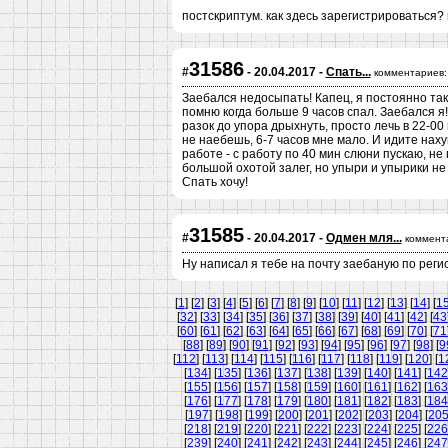
постскриптум. как здесь зарегистрироваться
31586
#
- 20.04.2017 -
Спать...
комментариев:
Заебался недосыпать! Капец, я постоянно так
помню когда больше 9 часов спал. Заебался я! Т
разок до упора дрыхнуть, просто лечь в 22-00 
не наебешь, 6-7 часов мне мало. И идите наху
работе - с работу по 40 мин слюни пускаю, не 
большой охотой залег, но упыри и упырики не 
Спать хочу!
31585
#
- 20.04.2017 -
Одмен мля...
коммент
Ну написал я тебе на почту заебаную по реги
[
1
] [
2
] [
3
] [
4
] [
5
] [
6
] [
7
] [
8
] [
9
] [
10
] [
11
] [
12
] [
13
] [
14
] [
1
[
32
] [
33
] [
34
] [
35
] [
36
] [
37
] [
38
] [
39
] [
40
] [
41
] [
42
] [
43
[
60
] [
61
] [
62
] [
63
] [
64
] [
65
] [
66
] [
67
] [
68
] [
69
] [
70
] [
71
[
88
] [
89
] [
90
] [
91
] [
92
] [
93
] [
94
] [
95
] [
96
] [
97
] [
98
] [
9
[
112
] [
113
] [
114
] [
115
] [
116
] [
117
] [
118
] [
119
] [
120
] [
1
[
134
] [
135
] [
136
] [
137
] [
138
] [
139
] [
140
] [
141
] [
142
[
155
] [
156
] [
157
] [
158
] [
159
] [
160
] [
161
] [
162
] [
163
[
176
] [
177
] [
178
] [
179
] [
180
] [
181
] [
182
] [
183
] [
184
[
197
] [
198
] [
199
] [
200
] [
201
] [
202
] [
203
] [
204
] [
20
[
218
] [
219
] [
220
] [
221
] [
222
] [
223
] [
224
] [
225
] [
226
[
239
] [
240
] [
241
] [
242
] [
243
] [
244
] [
245
] [
246
] [
247