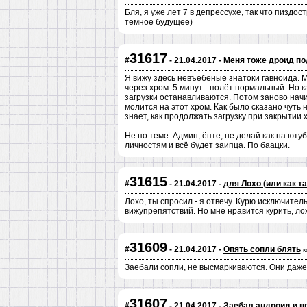
Бля, я уже лет 7 в депрессухе, так что пиздо
темное будущее)
31617
#
- 21.04.2017 -
Меня тоже дроид по
Я вижу здесь невъебеные знатоки гавноида. 
через хром. 5 минут - полёт нормальный. Но к
загрузки останавливаются. Потом заново начи
молится на этот хром. Как было сказано чуть н
знает, как продолжать загрузку при закрытии
Не по теме. Админ, ёпте, не делай как на юту
личностям и всё будет заипца. По баацки.
31615
#
- 21.04.2017 -
для Лохо (или как та
Лохо, ты спросил - я отвечу. Курю исключитель
вижупрепятствий. Но мне нравится курить, ло
31609
#
- 21.04.2017 -
Опять сопли блять
к
Заебали сопли, не высмаркиваются. Они даже н
31607
#
- 21.04.2017 -
Заебал андроид и п