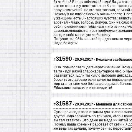
6) любовь! Я не влюблялся 3 года! Да-да я жен
что он женат и у него такого не было - ханжа 
пару исключений, но кто так говорил, со мной 
Почему я не влюбляюсь? А очень просто. Пос
у женщины есть 3 настоящих чувства: завист
арсенал - лицо, волосы, фигура. Они на само
себя поклонников, чтобы найти кто из них лу
самонаводящийся список проблемм и желаний. 
заведи себе красивую любовницу.
Получается, 95% занятий предлагаемых миром
Надо бахнуть!
31590
#
- 20.04.2017 -
Курящим заебываю
ООо. повыползали дегенераты ебаные. Хочу кур
та та - иди нахуй слабохарактерное чмо. У ка
развиваться. Если ты хуило выбрало деградац
бросить это дерьмо если денег на нормальные
мир станет светлее без вашего дыма ебаного
Ебальники завалили и не пиздите!
31587
#
- 20.04.2017 -
Машинки для стрижк
Суки производители стрижки для волос и элек
другое надо заряжать по три часа, чтобы ваш
вы там ставите? Это даже не маде ин китай б
Почему ваша хрень не работает от сети и я 
же ведь так делали, почему сейчас перестали?