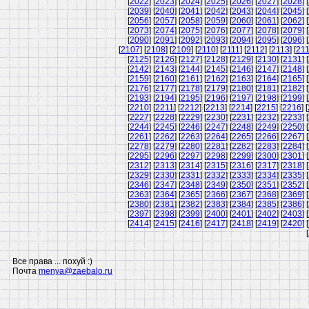
[
2022
] [
2023
] [
2024
] [
2025
] [
2026
] [
2027
] [
2028
] [
[
2039
] [
2040
] [
2041
] [
2042
] [
2043
] [
2044
] [
2045
] [
[
2056
] [
2057
] [
2058
] [
2059
] [
2060
] [
2061
] [
2062
] [
[
2073
] [
2074
] [
2075
] [
2076
] [
2077
] [
2078
] [
2079
] [
[
2090
] [
2091
] [
2092
] [
2093
] [
2094
] [
2095
] [
2096
] [
[
2107
] [
2108
] [
2109
] [
2110
] [
2111
] [
2112
] [
2113
] [
21
[
2125
] [
2126
] [
2127
] [
2128
] [
2129
] [
2130
] [
2131
] [
[
2142
] [
2143
] [
2144
] [
2145
] [
2146
] [
2147
] [
2148
] [
[
2159
] [
2160
] [
2161
] [
2162
] [
2163
] [
2164
] [
2165
] [
[
2176
] [
2177
] [
2178
] [
2179
] [
2180
] [
2181
] [
2182
] [
[
2193
] [
2194
] [
2195
] [
2196
] [
2197
] [
2198
] [
2199
] [
[
2210
] [
2211
] [
2212
] [
2213
] [
2214
] [
2215
] [
2216
] [
[
2227
] [
2228
] [
2229
] [
2230
] [
2231
] [
2232
] [
2233
] [
[
2244
] [
2245
] [
2246
] [
2247
] [
2248
] [
2249
] [
2250
] [
[
2261
] [
2262
] [
2263
] [
2264
] [
2265
] [
2266
] [
2267
] [
[
2278
] [
2279
] [
2280
] [
2281
] [
2282
] [
2283
] [
2284
] [
[
2295
] [
2296
] [
2297
] [
2298
] [
2299
] [
2300
] [
2301
] [
[
2312
] [
2313
] [
2314
] [
2315
] [
2316
] [
2317
] [
2318
] [
[
2329
] [
2330
] [
2331
] [
2332
] [
2333
] [
2334
] [
2335
] [
[
2346
] [
2347
] [
2348
] [
2349
] [
2350
] [
2351
] [
2352
] [
[
2363
] [
2364
] [
2365
] [
2366
] [
2367
] [
2368
] [
2369
] [
[
2380
] [
2381
] [
2382
] [
2383
] [
2384
] [
2385
] [
2386
] [
[
2397
] [
2398
] [
2399
] [
2400
] [
2401
] [
2402
] [
2403
] [
[
2414
] [
2415
] [
2416
] [
2417
] [
2418
] [
2419
] [
2420
] [
[
Все права ... похуй :)
Почта
menya@zaebalo.ru