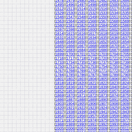
[
1478
] [
1479
] [
1480
] [
1481
] [
1482
] [
1483
] [
1484
] [
[
1495
] [
1496
] [
1497
] [
1498
] [
1499
] [
1500
] [
1501
] [
[
1512
] [
1513
] [
1514
] [
1515
] [
1516
] [
1517
] [
1518
] [
[
1529
] [
1530
] [
1531
] [
1532
] [
1533
] [
1534
] [
1535
] [
[
1546
] [
1547
] [
1548
] [
1549
] [
1550
] [
1551
] [
1552
] [
[
1563
] [
1564
] [
1565
] [
1566
] [
1567
] [
1568
] [
1569
] [
[
1580
] [
1581
] [
1582
] [
1583
] [
1584
] [
1585
] [
1586
] [
[
1597
] [
1598
] [
1599
] [
1600
] [
1601
] [
1602
] [
1603
] [
[
1614
] [
1615
] [
1616
] [
1617
] [
1618
] [
1619
] [
1620
] [
[
1631
] [
1632
] [
1633
] [
1634
] [
1635
] [
1636
] [
1637
] [
[
1648
] [
1649
] [
1650
] [
1651
] [
1652
] [
1653
] [
1654
] [
[
1665
] [
1666
] [
1667
] [
1668
] [
1669
] [
1670
] [
1671
] [
[
1682
] [
1683
] [
1684
] [
1685
] [
1686
] [
1687
] [
1688
] [
[
1699
] [
1700
] [
1701
] [
1702
] [
1703
] [
1704
] [
1705
] [
[
1716
] [
1717
] [
1718
] [
1719
] [
1720
] [
1721
] [
1722
] [
[
1733
] [
1734
] [
1735
] [
1736
] [
1737
] [
1738
] [
1739
] [
[
1750
] [
1751
] [
1752
] [
1753
] [
1754
] [
1755
] [
1756
] [
[
1767
] [
1768
] [
1769
] [
1770
] [
1771
] [
1772
] [
1773
] [
[
1784
] [
1785
] [
1786
] [
1787
] [
1788
] [
1789
] [
1790
] [
[
1801
] [
1802
] [
1803
] [
1804
] [
1805
] [
1806
] [
1807
] [
[
1818
] [
1819
] [
1820
] [
1821
] [
1822
] [
1823
] [
1824
] [
[
1835
] [
1836
] [
1837
] [
1838
] [
1839
] [
1840
] [
1841
] [
[
1852
] [
1853
] [
1854
] [
1855
] [
1856
] [
1857
] [
1858
] [
[
1869
] [
1870
] [
1871
] [
1872
] [
1873
] [
1874
] [
1875
] [
[
1886
] [
1887
] [
1888
] [
1889
] [
1890
] [
1891
] [
1892
] [
[
1903
] [
1904
] [
1905
] [
1906
] [
1907
] [
1908
] [
1909
] [
[
1920
] [
1921
] [
1922
] [
1923
] [
1924
] [
1925
] [
1926
] [
[
1937
] [
1938
] [
1939
] [
1940
] [
1941
] [
1942
] [
1943
] [
[
1954
] [
1955
] [
1956
] [
1957
] [
1958
] [
1959
] [
1960
] [
[
1971
] [
1972
] [
1973
] [
1974
] [
1975
] [
1976
] [
1977
] [
[
1988
] [
1989
] [
1990
] [
1991
] [
1992
] [
1993
] [
1994
] [
[
2005
] [
2006
] [
2007
] [
2008
] [
2009
] [
2010
] [
2011
] [