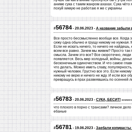
лучше бы как в аниме проснулся бы с утра лол
аниме сука с таким жанром ахахах. Сука чёто 
похуй хиккую не работаю я же с украины
56784
#
- 20.06.2023 -
А название забыли 
Все просто бессмысленно вообще все. Когда з
сижу одна обычно и грущу никому не нужная.
Если не искать ничего, то ничего не найдешь, 
всем все равно. Зачем мы живем? Просто так 
смысла. Зачем это все? Все скоротечно, люди
появляется. Весь мир холодный, войны, деньг
бесконечным одиночеством. И что самое главн
что делать. Можно иметь славу, популярность,
нужный человек. Грустно все это. Если ником
никому не верю и ничего не жду. И если все об
превращусь в прах развеявшись по осенней ли
56783
#
- 20.06.2023 -
СУКА, БЕСИТ!
коммен
что плохого в порно с трансами? личное дело
ебаные
56781
#
- 19.06.2023 -
Заебали копирасты 