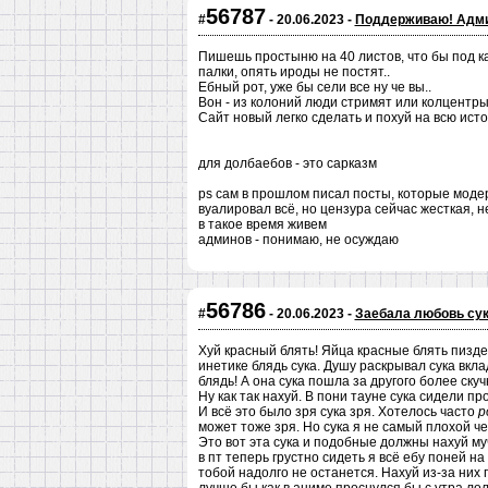
56787
#
- 20.06.2023 -
Поддерживаю! Адми
Пишешь простыню на 40 листов, что бы под ка
палки, опять ироды не постят..
Ебный рот, уже бы сели все ну че вы..
Вон - из колоний люди стримят или колцентры д
Сайт новый легко сделать и похуй на всю ист
для долбаебов - это сарказм
ps сам в прошлом писал посты, которые модер
вуалировал всё, но цензура сейчас жесткая, н
в такое время живем
админов - понимаю, не осуждаю
56786
#
- 20.06.2023 -
Заебала любовь сук
Хуй красный блять! Яйца красные блять пизде
инетике блядь сука. Душу раскрывал сука вкл
блядь! А она сука пошла за другого более скуч
Ну как так нахуй. В пони тауне сука сидели п
И всё это было зря сука зря. Хотелось часто
р
может тоже зря. Но сука я не самый плохой ч
Это вот эта сука и подобные должны нахуй му
в пт теперь грустно сидеть я всё ебу поней на
тобой надолго не останется. Нахуй из-за них 