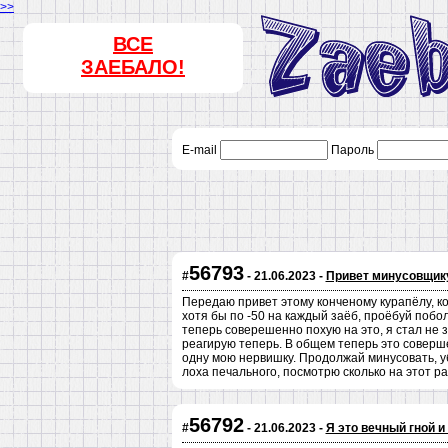
>>
ВСЕ
ЗАЕБАЛО!
E-mail
Пароль
56793
#
- 21.06.2023 -
Привет минусовщику
Передаю привет этому конченому курапёлу, ко
хотя бы по -50 на каждый заёб, проёбуй побо
теперь соверешенно похую на это, я стал не 
реагирую теперь. В общем теперь это соверше
одну мою нервишку. Продолжай минусовать, уби
лоха печального, посмотрю сколько на этот р
56792
#
- 21.06.2023 -
Я это вечный гной и