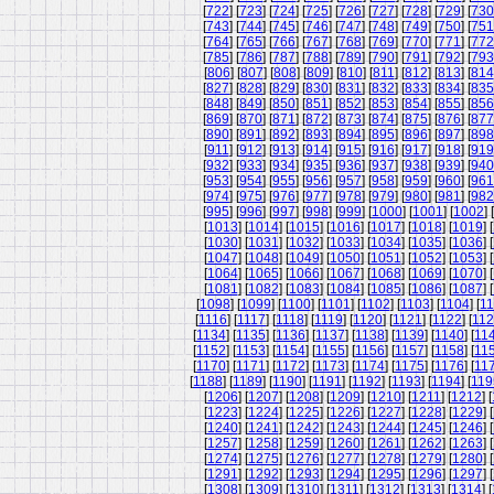
[
722
] [
723
] [
724
] [
725
] [
726
] [
727
] [
728
] [
729
] [
730
[
743
] [
744
] [
745
] [
746
] [
747
] [
748
] [
749
] [
750
] [
751
[
764
] [
765
] [
766
] [
767
] [
768
] [
769
] [
770
] [
771
] [
772
[
785
] [
786
] [
787
] [
788
] [
789
] [
790
] [
791
] [
792
] [
793
[
806
] [
807
] [
808
] [
809
] [
810
] [
811
] [
812
] [
813
] [
814
[
827
] [
828
] [
829
] [
830
] [
831
] [
832
] [
833
] [
834
] [
835
[
848
] [
849
] [
850
] [
851
] [
852
] [
853
] [
854
] [
855
] [
856
[
869
] [
870
] [
871
] [
872
] [
873
] [
874
] [
875
] [
876
] [
877
[
890
] [
891
] [
892
] [
893
] [
894
] [
895
] [
896
] [
897
] [
898
[
911
] [
912
] [
913
] [
914
] [
915
] [
916
] [
917
] [
918
] [
919
[
932
] [
933
] [
934
] [
935
] [
936
] [
937
] [
938
] [
939
] [
940
[
953
] [
954
] [
955
] [
956
] [
957
] [
958
] [
959
] [
960
] [
961
[
974
] [
975
] [
976
] [
977
] [
978
] [
979
] [
980
] [
981
] [
982
[
995
] [
996
] [
997
] [
998
] [
999
] [
1000
] [
1001
] [
1002
] [
[
1013
] [
1014
] [
1015
] [
1016
] [
1017
] [
1018
] [
1019
] [
[
1030
] [
1031
] [
1032
] [
1033
] [
1034
] [
1035
] [
1036
] [
[
1047
] [
1048
] [
1049
] [
1050
] [
1051
] [
1052
] [
1053
] [
[
1064
] [
1065
] [
1066
] [
1067
] [
1068
] [
1069
] [
1070
] [
[
1081
] [
1082
] [
1083
] [
1084
] [
1085
] [
1086
] [
1087
] [
[
1098
] [
1099
] [
1100
] [
1101
] [
1102
] [
1103
] [
1104
] [
11
[
1116
] [
1117
] [
1118
] [
1119
] [
1120
] [
1121
] [
1122
] [
11
[
1134
] [
1135
] [
1136
] [
1137
] [
1138
] [
1139
] [
1140
] [
11
[
1152
] [
1153
] [
1154
] [
1155
] [
1156
] [
1157
] [
1158
] [
11
[
1170
] [
1171
] [
1172
] [
1173
] [
1174
] [
1175
] [
1176
] [
11
[
1188
] [
1189
] [
1190
] [
1191
] [
1192
] [
1193
] [
1194
] [
119
[
1206
] [
1207
] [
1208
] [
1209
] [
1210
] [
1211
] [
1212
] [
[
1223
] [
1224
] [
1225
] [
1226
] [
1227
] [
1228
] [
1229
] [
[
1240
] [
1241
] [
1242
] [
1243
] [
1244
] [
1245
] [
1246
] [
[
1257
] [
1258
] [
1259
] [
1260
] [
1261
] [
1262
] [
1263
] [
[
1274
] [
1275
] [
1276
] [
1277
] [
1278
] [
1279
] [
1280
] [
[
1291
] [
1292
] [
1293
] [
1294
] [
1295
] [
1296
] [
1297
] [
[
1308
] [
1309
] [
1310
] [
1311
] [
1312
] [
1313
] [
1314
] [