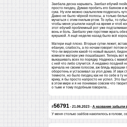
Заебала десна нарывать. Заебал ебучий гнойн
просто пиздец. Думаю пробить его баяном и в
сука. Ну или можно скальпелем подрезать чуто
Давно не было чёрной полосы, а только белы
мучаться с этим гнилым ртом. То зубы, то губы 
чтобы меня усыпили нахуй на время и чтоб ко
этот ебучий проблемный рот уже подталкива
вонь и боль. Заебало уже горстями жрать об
кукушкой. А ещё неделю назад было всё хоро
Матери ещё плохо. Вторые сутки лежит, встава
ебаную, слабость, а по ночам говорит потом о
Что-ли вирусняк какой-то новый вышел, бидон 
комнате матери уже пошабашил. Теперь вот ма
выкашивать всех по порядку. Надеюсь с мамой 
с ней что либо случится. А недавно поздней н
кричала не своим голосом, аж блядь мурашки п
оборотень и устаскивал за угол дома. И звук с
темноте, но было пиздец как не по себе в ту 
крику, я бы просто напросто не успел. Это б
в этом мире и я не понимаю совсем что твори
о тьме и тому подобным говорила...
56791
#
- 21.06.2023 -
А название забыли 
У меня столько заёбов накопилось в голове, с