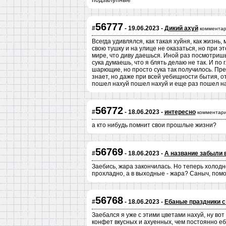
подзалупные
56777
#
- 19.06.2023 -
Дикий ахуй
комментар
Всегда удивлялся, как такая хуйня, как жизнь
свою тушку и на улице не оказаться, но при 
мире, что диву даешься. Иной раз посмотришь
сука думаешь, что я блять делаю не так. И по
шарющие, но просто сука так получилось. Пре
знает, но даже при всей уебищности бытия, о
пошел нахуй пошел нахуй и еще раз пошел нах
56772
#
- 18.06.2023 -
интересно
комментари
а кто нибудь помнит свои прошлые жизни?
56769
#
- 18.06.2023 -
А название забыли 
Заебись, жара закончилась. Но теперь холодн
прохладно, а в выходные - жара? Саныч, помол
56768
#
- 18.06.2023 -
Ебаные праздники с
Заебался я уже с этими цветами нахуй, ну вот
конфет вкусных и ахуенных, чем постоянно е