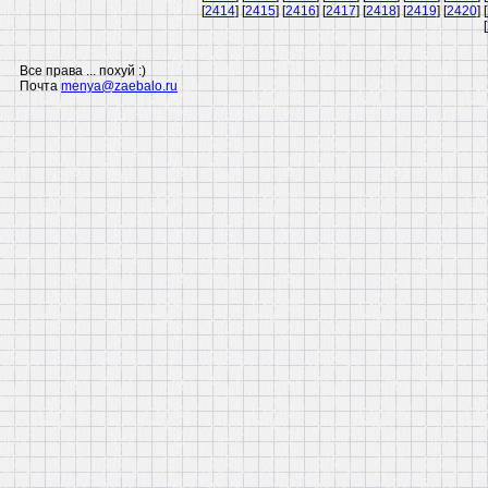
[
2414
] [
2415
] [
2416
] [
2417
] [
2418
] [
2419
] [
2420
] [
[
Все права ... похуй :)
Почта
menya@zaebalo.ru