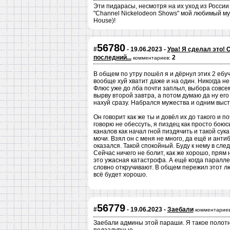
Эти пидарасы, несмотря на их уход из России 
"Channel Nickelodeon Shows" мой любимый му
House)!
56780
#
- 19.06.2023 -
Ура! Я сделал это! 
последний...
2
комментариев:
В общем по утру пошёл я и дёрнул этих 2 ебу
вообще хуй хватит даже и на один. Никогда не
Флюс уже до лба почти заплыл, выбора совсем
вырву второй завтра, а потом думаю да ну ег
нахуй сразу. Набрался мужества и одним выстр
Он говорит как же ты и довёл их до такого и 
говорю не обессуть, я пиздец как просто боюсь
каналов как начал гной пиздячить и такой су
мочи. Взял он с меня не много, да ещё и ан
оказался. Такой спокойный. Буду к нему в сл
Сейчас ничего не болит, как же хорошо, прям
это ужасная катастрофа. А ещё когда паралл
словно откручивают. В общем пережил этот л
всё будет хорошо.
56779
#
- 19.06.2023 -
Заебали
комментариев
Заебали админы этой параши. Я такое полотн