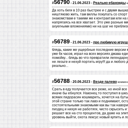
56790
#
- 21.06.2023 -
Реально ебаноиды
Да хоть беги в 10 раз быстрее и с двумя выш
ништяково жить, там виллы покупать со спорт
знакомствам е такими же к контрактам или на 
напрягаясь на все хватает. Это уже разные м
ахуегными вложениями) ни на шаг не преблиз
56789
#
- 21.06.2023 -
про любимую игруш
блядь, какие же ущербные последние версии ма
уже 6к часов, играл на всех версиях джава ед
помойку... блядь во что превратили легендарн
не лезьте и нехуй портить игру!!! да и любого
реально...
56788
#
- 20.06.2023 -
Везде палево
коммен
Срать в еду получается все реже, но иной все
иначе бы ебнулся. Наконец то поступил в шк
всяких пидорасин кошмарить, хочется на бутыл
этой стране только так лавэ и поднимают, ос
состоятельными знакомыми как вы так наворили
пиздец и нихуя не работяги, чисто скрысить 
решает все на сто процентов, да даже на элиту
уровень выйти, охота лексус новый купить и