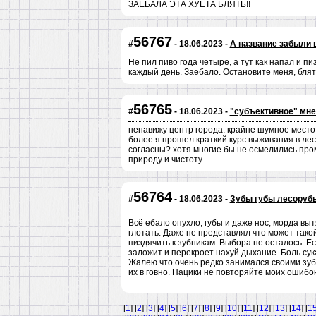
ЗАЕБАЛА ЭТА ХУЕТА БЛЯТЬ!!
56767
#
- 18.06.2023 -
А название забыли 
Не пил пиво года четыре, а тут как напал и п
каждый день. Заебало. Остановите меня, блять
56765
#
- 18.06.2023 -
"субъективное" мнен
ненавижу центр города. крайне шумное место и
более я прошел краткий курс выживания в лес
согласны? хотя многие бы не осмелились пром
природу и чистоту...
56764
#
- 18.06.2023 -
Зубы губы лесоруб
Всё ебало опухло, губы и даже нос, морда вы
глотать. Даже не представлял что может тако
пиздячить к зубникам. Выбора не осталось. Ес
заложит и перекроет нахуй дыхание. Боль сук
Жалею что очень редко занимался своими зуба
их в говно. Пацики не повторяйте моих ошибок
[
1
] [
2
] [
3
] [
4
] [
5
] [
6
] [
7
] [
8
] [
9
] [
10
] [
11
] [
12
] [
13
] [
14
] [
1