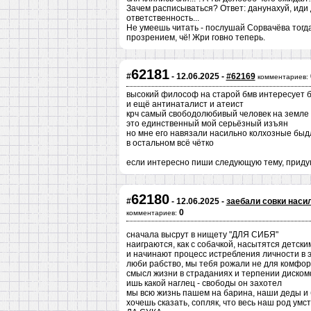
Зачем расписываться? Ответ: данунахуй, иди
ответственность...
Не умеешь читать - послушай Сорвачёва тогда
прозрением, чё! Жри говно теперь.
62181
#
- 12.06.2025 -
#62169
комментариев:
высокий философ на старой бмв интересует б
и ещё антинаталист и атеист
крч самый свободолюбивый человек на земле 
это единственный мой серьёзный изъян
но мне его навязали насильно колхозные быд
в остальном всё чётко
если интересно пиши следующую тему, придум
62180
#
- 12.06.2025 -
заебали совки наси
0
комментариев:
сначала высрут в нищету "ДЛЯ СИБЯ"
наиграются, как с собачкой, насытятся детск
и начинают процесс истребления личности в
люби рабство, мы тебя рожали не для комфор
смысл жизни в страданиях и терпении диском
ишь какой наглец - свободы он захотел
мы всю жизнь пашем на барина, наши деды и 
хочешь сказать, сопляк, что весь наш род ум