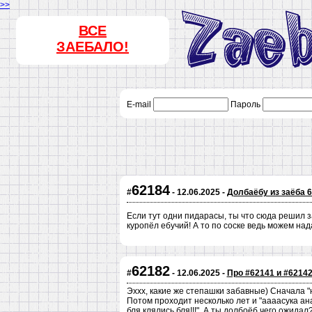
>>
ВСЕ
ЗАЕБАЛО!
E-mail
Пароль
62184
#
- 12.06.2025 -
Долбаёбу из заёба 
Если тут одни пидарасы, ты что сюда решил 
куропёл ебучий! А то по соске ведь можем над
62182
#
- 12.06.2025 -
Про #62141 и #6214
Эххх, какие же степашки забавные) Сначала 
Потом проходит несколько лет и "аааасука а
бля клялись бля!!!". А ты долбоёб чего ожида