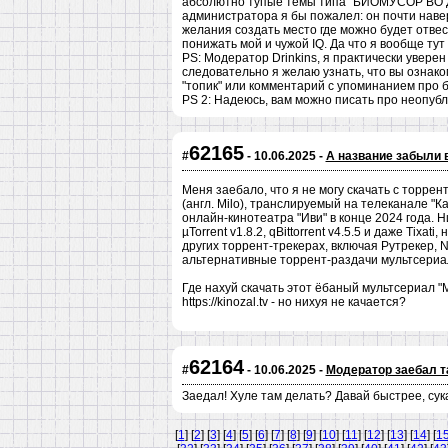
абсолютно тупые темы типа "БИОМУСОР ВО ДВ
администратора я бы пожалел: он почти наве
желания создать место где можно будет отвест
понижать мой и чужой IQ. Да что я вообще тут
PS: Модератор Drinkins, я практически уверен
следовательно я желаю узнать, что вы ознак
"топик" или комментарий с упоминанием про б
PS 2: Надеюсь, вам можно писать про неопубл
62165
#
- 10.06.2025 -
А название забыли 
Меня заебало, что я не могу скачать с торрент
(англ. Milo), транслируемый на телеканале "К
онлайн-кинотеатра "Иви" в конце 2024 года. 
µTorrent v1.8.2, qBittorrent v4.5.5 и даже Tixa
других торрент-трекерах, включая Рутрекер, 
альтернативные торрент-раздачи мультсериа
Где нахуй скачать этот ёбаный мультсериал "М
https://kinozal.tv - но нихуя не качается?
62164
#
- 10.06.2025 -
Модератор заебал т
Заедал! Хуле там делать? Давай быстрее, сука
[
1
] [
2
] [
3
] [
4
] [
5
] [
6
] [
7
] [
8
] [
9
] [
10
] [
11
] [
12
] [
13
] [
14
] [
1