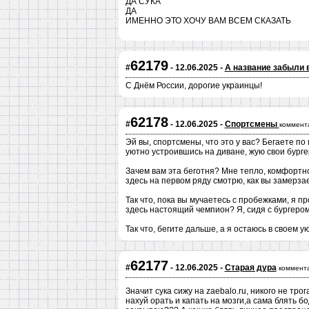
ДА СУКА
ДА
ИМЕННО ЭТО ХОЧУ ВАМ ВСЕМ СКАЗАТЬ
62179
#
- 12.06.2025 -
А название забыли 
С Днём России, дорогие украинцы!
62178
#
- 12.06.2025 -
Спортсмены
коммент
Эй вы, спортсмены, что это у вас? Бегаете по м
уютно устроившись на диване, жую свои бург
Зачем вам эта беготня? Мне тепло, комфортно,
здесь на первом ряду смотрю, как вы замерзае
Так что, пока вы мучаетесь с пробежками, я 
здесь настоящий чемпион? Я, сидя с бургером 
Так что, бегите дальше, а я остаюсь в своем ую
62177
#
- 12.06.2025 -
Старая дура
коммент
Значит сука сижу на zaebalo.ru, никого не тро
нахуй орать и капать на мозги,а сама блять б