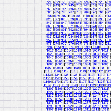
[
721
] [
722
] [
723
] [
724
] [
725
] [
726
] [
727
] [
728
] [
729
[
742
] [
743
] [
744
] [
745
] [
746
] [
747
] [
748
] [
749
] [
750
[
763
] [
764
] [
765
] [
766
] [
767
] [
768
] [
769
] [
770
] [
771
[
784
] [
785
] [
786
] [
787
] [
788
] [
789
] [
790
] [
791
] [
792
[
805
] [
806
] [
807
] [
808
] [
809
] [
810
] [
811
] [
812
] [
813
[
826
] [
827
] [
828
] [
829
] [
830
] [
831
] [
832
] [
833
] [
834
[
847
] [
848
] [
849
] [
850
] [
851
] [
852
] [
853
] [
854
] [
855
[
868
] [
869
] [
870
] [
871
] [
872
] [
873
] [
874
] [
875
] [
876
[
889
] [
890
] [
891
] [
892
] [
893
] [
894
] [
895
] [
896
] [
897
[
910
] [
911
] [
912
] [
913
] [
914
] [
915
] [
916
] [
917
] [
918
[
931
] [
932
] [
933
] [
934
] [
935
] [
936
] [
937
] [
938
] [
939
[
952
] [
953
] [
954
] [
955
] [
956
] [
957
] [
958
] [
959
] [
960
[
973
] [
974
] [
975
] [
976
] [
977
] [
978
] [
979
] [
980
] [
981
[
994
] [
995
] [
996
] [
997
] [
998
] [
999
] [
1000
] [
1001
] [
[
1012
] [
1013
] [
1014
] [
1015
] [
1016
] [
1017
] [
1018
] [
[
1029
] [
1030
] [
1031
] [
1032
] [
1033
] [
1034
] [
1035
] [
[
1046
] [
1047
] [
1048
] [
1049
] [
1050
] [
1051
] [
1052
] [
[
1063
] [
1064
] [
1065
] [
1066
] [
1067
] [
1068
] [
1069
] [
[
1080
] [
1081
] [
1082
] [
1083
] [
1084
] [
1085
] [
1086
] [
[
1097
] [
1098
] [
1099
] [
1100
] [
1101
] [
1102
] [
1103
] [
11
[
1115
] [
1116
] [
1117
] [
1118
] [
1119
] [
1120
] [
1121
] [
112
[
1133
] [
1134
] [
1135
] [
1136
] [
1137
] [
1138
] [
1139
] [
11
[
1151
] [
1152
] [
1153
] [
1154
] [
1155
] [
1156
] [
1157
] [
11
[
1169
] [
1170
] [
1171
] [
1172
] [
1173
] [
1174
] [
1175
] [
11
[
1187
] [
1188
] [
1189
] [
1190
] [
1191
] [
1192
] [
1193
] [
119
[
1205
] [
1206
] [
1207
] [
1208
] [
1209
] [
1210
] [
1211
] [
[
1222
] [
1223
] [
1224
] [
1225
] [
1226
] [
1227
] [
1228
] [
[
1239
] [
1240
] [
1241
] [
1242
] [
1243
] [
1244
] [
1245
] [
[
1256
] [
1257
] [
1258
] [
1259
] [
1260
] [
1261
] [
1262
] [
[
1273
] [
1274
] [
1275
] [
1276
] [
1277
] [
1278
] [
1279
] [
[
1290
] [
1291
] [
1292
] [
1293
] [
1294
] [
1295
] [
1296
] [
[
1307
] [
1308
] [
1309
] [
1310
] [
1311
] [
1312
] [
1313
] [