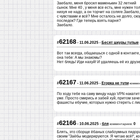
Заебало, меня бросил маменькин 32 летний
сынок. Мне 40 , у меня все есть, мне нужен то
нихуя не надо, а он торчит на соляге.Заебало
с чувствами и всё? Мне осталось не долго, с
последок? Где теперь взять парня?
Заебало.
62168
#
- 11.06.2025 -
Бесят шкуры тупые
Вот так всегда, общаешься с одной в контакт
она тебе: А мы знакомы?
Нет блядь! Иди нахуй! И удаляешь её из друзе
62167
#
- 11.06.2025 -
Егорка не тупи
комме
По ходу тебе на саму винду надо VPN накатить
уже. Просто смирись и забей хуй, притом зач
фашисты ебучие, которых нужно стереть с лиц
62166
#
- 10.06.2025 -
бля
0
комментариев:
Блять, это сборще ёбаных слабоумных пидорас
своим "Заёбы модерируются. Я читаю всё!", 