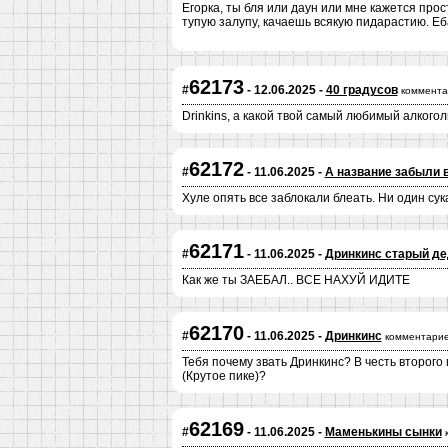
Егорка, ты бля или даун или мне кажется про
тупую залупу, качаешь всякую пидарастию. Еба
62173
#
- 12.06.2025 -
40 градусов
коммента
Drinkins, а какой твой самый любимый алкого
62172
#
- 11.06.2025 -
А название забыли 
Хуле опять все заблокали блеать. Ни один сук
62171
#
- 11.06.2025 -
Дринкинс старый д
Как же ты ЗАЕБАЛ.. ВСЕ НАХУЙ ИДИТЕ
62170
#
- 11.06.2025 -
Дринкинс
комментарие
Тебя почему звать Дринкинс? В честь второго
(Крутое пике)?
62169
#
- 11.06.2025 -
Маменькины сынки