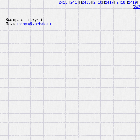
[
2413
] [
2414
] [
2415
] [
2416
] [
2417
] [
2418
] [
2419
] [
[
24
Все права ... похуй :)
Почта
menya@zaebalo.ru