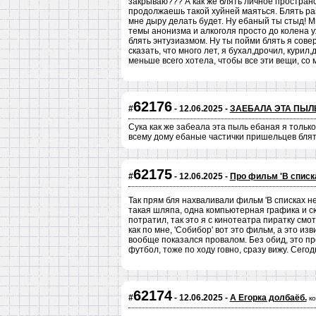
закрываю??? А как же блять личное пространс
продолжаешь такой хуйней маяться. Блять ра
мне дыру делать будет. Ну ебаный ты стыд! Мн
темы анонизма и алкоголя просто до колена у
блять энтузиазмом. Ну ты пойми блять я совер
сказать, что много лет, я бухал,дрочил, курил,
меньше всего хотела, чтобы все эти вещи, со 
62176
#
- 12.06.2025 -
ЗАЕБАЛА ЭТА ПЫ
Сука как же забеала эта пыль ебаная я только
всему дому ебаные частички пришельцев бля
62175
#
- 12.06.2025 -
Про фильм 'В списк
Так прям бля нахваливали фильм 'В списках не
такая шляпа, одна компьютерная графика и с
потратил, так это я с кинотеатра пиратку смо
как по мне, 'Собибор' вот это фильм, а это и
вообще показался провалом. Без обид, это п
футбол, тоже по ходу говно, сразу вижу. Сегод
62174
#
- 12.06.2025 -
А Егорка долбаёб.
к